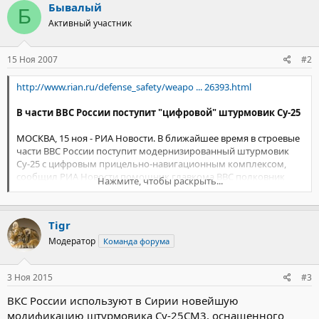
Бывалый
Б
Активный участник
15 Ноя 2007
#2
http://www.rian.ru/defense_safety/weapo ... 26393.html
В части ВВС России поступит "цифровой" штурмовик Су-25
МОСКВА, 15 ноя - РИА Новости. В ближайшее время в строевые
части ВВС России поступит модернизированный штурмовик
Су-25 с цифровым прицельно-навигационным комплексом,
сообщил РИА Новости помощник главкома ВВС полковник
Нажмите, чтобы раскрыть...
Александр Дробышевский.
"Новый самолет является результатом модернизации
Tigr
всемирно известного штурмовика Су-25. В поступившей в
Липецкий авиацентр модификации (самолета модернизирован
Модератор
Команда форума
прицельно-навигационный комплекс, который стал
полностью цифровым", - процитировал слова начальника
3 Ноя 2015
#3
авиацентра генерал-майора Александра Харчевского
помощник главкома.
ВКС России используют в Сирии новейшую
модификацию штурмовика Су-25СМ3, оснащенного
В результате модернизации в несколько раз повысилась