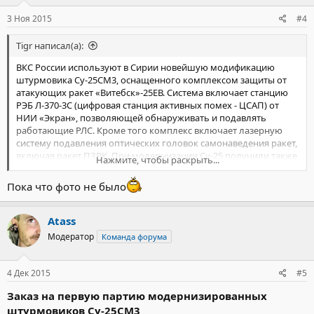
Он вооружен 30-миллимитровой пушкой ГШ-30-2 (250
:
патронов), управляемыми ракетами класса "воздух-воздух" и
3 Ноя 2015
#4
"воздух-поверхность". Боевая нагрузка машины - 4,34 тонны.
Tigr написал(а):
ВКС России используют в Сирии новейшую модификацию
штурмовика Су-25СМ3, оснащенного комплексом защиты от
атакующих ракет «Витебск»-25ЕВ. Система включает станцию
РЭБ Л-370-3С (цифровая станция активных помех - ЦСАП) от
НИИ «Экран», позволяющей обнаруживать и подавлять
работающие РЛС. Кроме того комплекс включает лазерную
систему подавления оптических головок самонаведения ракет,
включая ракет ПЗРК. При модернизации Су-25 получили также
Нажмите, чтобы раскрыть...
прицельно-навигационный комплекс ПрНК-25СМ,
сопряженный с ГЛОНАСС, позволяющий штурмовику
Пока что фото не было
использовать свое вооружение всепогодно. По заявлению
руководства «КРЭТ» до конца 2015 г. ВКС России должны были
получить более 10 модернизированных Су-25.
Atass
Модератор
Команда форума
http://afirsov.livejournal.com/
4 Дек 2015
#5
Заказ на первую партию модернизированных
штурмовиков Су-25СМ3