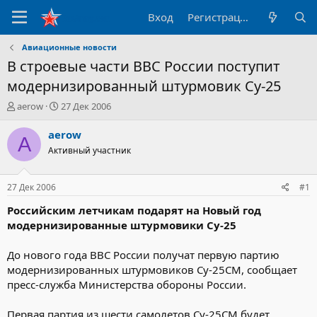
Вход
Регистрация
Авиационные новости
В строевые части ВВС России поступит
модернизированный штурмовик Су-25
А
Д
aerow
27 Дек 2006
в
а
т
т
aerow
A
о
а
Активный участник
р
н
т
а
е
ч
27 Дек 2006
#1
м
а
ы
л
Российским летчикам подарят на Новый год
а
модернизированные штурмовики Су-25
До нового года ВВС России получат первую партию
модернизированных штурмовиков Су-25СМ, сообщаeт
пресс-служба Министерства обороны России.
Первая партия из шести самолетов Су-25СМ будет