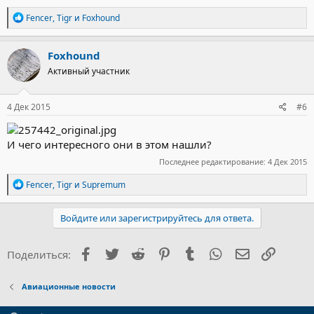
составе аукционной документации.
Р
Fencer
,
Tigr
и
Foxhound
е
Наиболее интересные сведения из ТУ приведены ниже.
а
http://alexeyvvo.livejournal.com/157910.html
к
Foxhound
ц
Активный участник
и
и
:
4 Дек 2015
#6
И чего интересного они в этом нашли?
Последнее редактирование:
4 Дек 2015
Р
Fencer
,
Tigr
и
Supremum
е
а
к
Войдите или зарегистрируйтесь для ответа.
ц
и
и
Facebook
Twitter
Reddit
Pinterest
Tumblr
WhatsApp
Электронна
Ссылка
Поделиться:
:
Авиационные новости