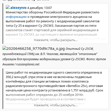
alexeyvvo
4 декабря, 13:07
Министерство обороны Российской Федерации разместило
информацию
о проведении электронного аукциона на
выполнение работ по ремонту с модернизацией самолетов
типа Су-25 в вариант Су-25СМ3. Заказанная партия из пяти
самолетов станет стартовой для серийной модернизации в
вариант Су-25СМ3, до настоящего времени модернизация
проводилась до уровня Су-25СМ. По 2014г. включительно было
Нажмите, чтобы раскрыть...
модернизировано 84 штурмовика, включая четыре опытных,
из которых два используются для отработки следующих
Опытный Су-25СМ,
этапов модернизации. К настоящему времени из них потеряно
принадлежащий ГЛИЦ им. В.П. Чкалова, являющийся "эталонным"
пять Су-25СМ.
образцом для программы модернизации уровня Су-25СМ3. Фото: Артем
Аникеев / russianplanes.net
Цена работ по модернизации одного самолета определена в
350,2 млн.руб. (при этом в нее не включены подвесные
контейнеры для станции активных помех комплекса
радиоэлектронного противодействия «Витебск-25»), итоговая
начальная цена контракта установлена в 1,751 млрд.руб. Срок
выполнения работ определен до 25 ноября 2016г.
Модернизация будет проводиться в соответствие с
утвержденными в 2015г. Техническими условиями
Нажмите, чтобы раскрыть...
81.0000.М.010.998, которые доступны для ознакомления в