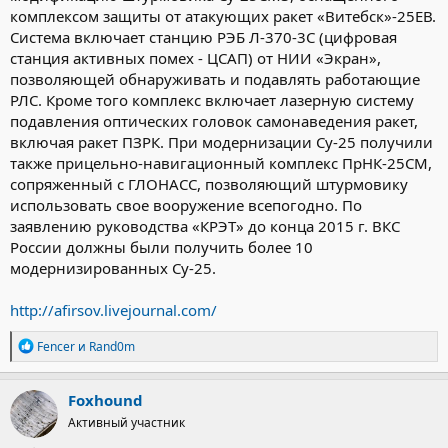
комплексом защиты от атакующих ракет «Витебск»-25ЕВ.
боевая эффективность самолета и обеспечена всепогодность
его применения, добавил Харчевский.
Система включает станцию РЭБ Л-370-3С (цифровая
станция активных помех - ЦСАП) от НИИ «Экран»,
"Задача летчиков авиацентра - в полном объеме изучить
позволяющей обнаруживать и подавлять работающие
боевые возможности нового штурмовика, разработать
РЛС. Кроме того комплекс включает лазерную систему
рекомендации к его эксплуатации и переучить летно-
подавления оптических головок самонаведения ракет,
инженерный состав строевых частей Военно-воздушных сил. В
включая ракет ПЗРК. При модернизации Су-25 получили
скором времени модернизированные Су-25 начнут поступать
на вооружение строевых частей ВВС России", - сказал генерал.
также прицельно-навигационный комплекс ПрНК-25СМ,
сопряженный с ГЛОНАСС, позволяющий штурмовику
По его словам, в настоящее время, проходят работы по
использовать свое вооружение всепогодно. По
освоению нового прицельно-навигационного комплекса и
заявлению руководства «КРЭТ» до конца 2015 г. ВКС
оценка его работоспособности. Самолет показывает высокую
России должны были получить более 10
надежность и подтверждает повышенную боевую
модернизированных Су-25.
эффективность.
Самолет Су-25 предназначен для поддержки сухопутных войск,
http://afirsov.livejournal.com/
уничтожения как воздушных, так и наземных целей вблизи
линии фронта. Су-25 имеет десять внешних узлов подвески,
Р
Fencer
и
Rand0m
расположенных под крылом, бронированную кабину летчика,
е
элементы бронирования двигателя. Взлетная масса 17,6 тонны,
а
к
максимальная скорость 970 километров в час, практическая
Foxhound
ц
дальность полета более 1,8 тысячи километров.
Активный участник
и
и