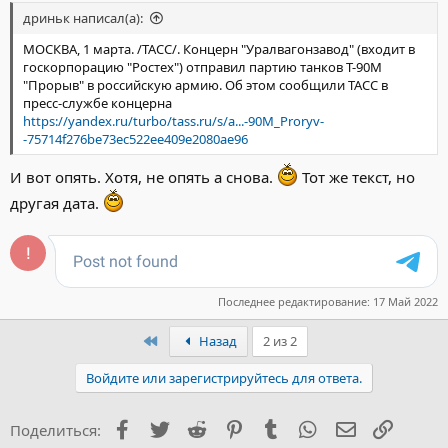
дриньк написал(а):
МОСКВА, 1 марта. /ТАСС/. Концерн "Уралвагонзавод" (входит в
госкорпорацию "Ростех") отправил партию танков Т-90М
"Прорыв" в российскую армию. Об этом сообщили ТАСС в
пресс-службе концерна
https://yandex.ru/turbo/tass.ru/s/a...-90M_Proryv-
-75714f276be73ec522ee409e2080ae96
И вот опять. Хотя, не опять а снова.
Тот же текст, но
другая дата.
Последнее редактирование:
17 Май 2022
Первый
Назад
2 из 2
Войдите или зарегистрируйтесь для ответа.
Facebook
Twitter
Reddit
Pinterest
Tumblr
WhatsApp
Электронна
Ссылка
Поделиться: