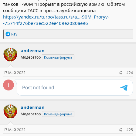
танков Т-90М "Прорыв" в российскую армию. Об этом
сообщили ТАСС в пресс-службе концерна
https://yandex.ru/turbo/tass.ru/s/a...-90M_Proryv-
-75714f276be73ec522ee409e2080ae96
Р
Rav
е
а
к
anderman
ц
Модератор
Команда форума
и
и
:
17 Май 2022
#24
anderman
Модератор
Команда форума
17 Май 2022
#25