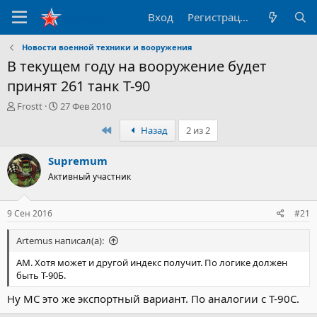
Вход
Регистрация
Новости военной техники и вооружения
В текущем году на вооружение будет
принят 261 танк Т-90
А
Д
Frostt
27 Фев 2010
в
а
Первый
Назад
2 из 2
т
т
о
а
р
н
Supremum
т
а
Активный участник
е
ч
м
а
ы
л
9 Сен 2016
#21
а
Artemus написал(а):
АМ. Хотя может и другой индекс получит. По логике должен
быть Т-90Б.
Ну МС это же экспортный вариант. По аналогии с Т-90С.