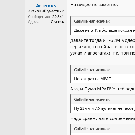
На видео не заметно.
Artemus
Активный участник
Сообщения
39.641
Gallville написал(а):
Адрес
Ижевск
Даже не БТР, а больше похоже 
Давайте тогда и Т-62М моде
серьёзно, то сейчас всю те
узлах и агрегатах), т.к. при 
Gallville написал(а):
Но как раз на МРАП.
Ага, и Пума МРАП! У неё вед
Gallville написал(а):
Ну 23мм и 7.6 пулемет не такое
Надо сравнивать современн
Gallville написал(а):