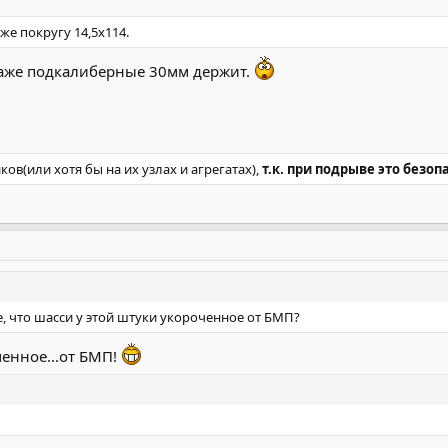
же покругу 14,5х114.
аже подкалиберные 30мм держит.
ов(или хотя бы на их узлах и агрегатах),
т.к. при подрыве это безоп
, что шасси у этой штуки укороченное от БМП?
ченное...от БМП!