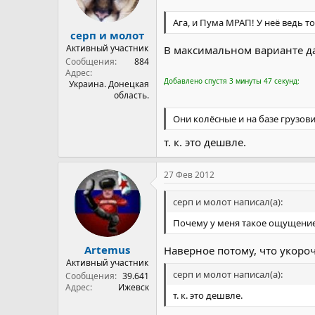
Ага, и Пума МРАП! У неё ведь то
серп и молот
Активный участник
В максимальном варианте д
Сообщения
884
Адрес
Добавлено спустя 3 минуты 47 секунд:
Украина. Донецкая
область.
Они колёсные и на базе грузовик
т. к. это дешвле.
27 Фев 2012
серп и молот написал(а):
Почему у меня такое ощущение
Artemus
Наверное потому, что укоро
Активный участник
серп и молот написал(а):
Сообщения
39.641
Адрес
Ижевск
т. к. это дешвле.