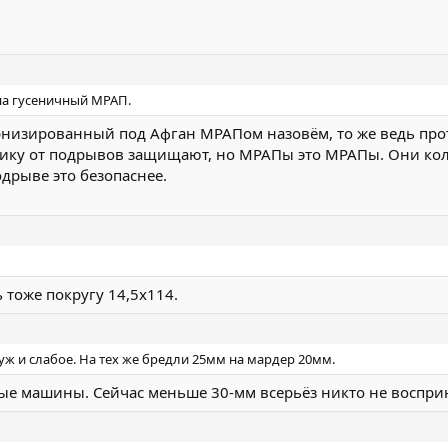
на гусеничный МРАП.
рнизированный под Афган МРАПом назовём, то же ведь про
хнику от подрывов защищают, но МРАПы это МРАПы. Они колё
подрыве это безопаснее.
ь тоже покругу 14,5х114.
 уж и слабое. На тех же бредли 25мм на мардер 20мм.
ые машины. Сейчас меньше 30-мм всерьёз никто не воспри