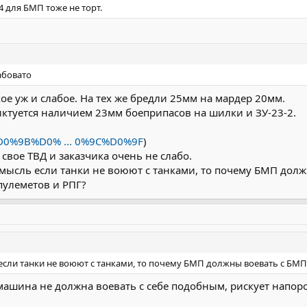
4 для БМП тоже не торт.
абовато
кое уж и слабое. На тех же бредли 25мм на мардер 20мм.
иктуется наличием 23мм боеприпасов на шилки и ЗУ-23-2.
i/%D0%9B%D0% ... 0%9C%D0%9F
)
вое ТВД и заказчика очень не слабо.
 мысль если танки не воюют с танками, то почему БМП дол
пулеметов и РПГ?
если танки не воюют с танками, то почему БМП должны воевать с БМП
я машина не должна воевать с себе подобным, рискует напор