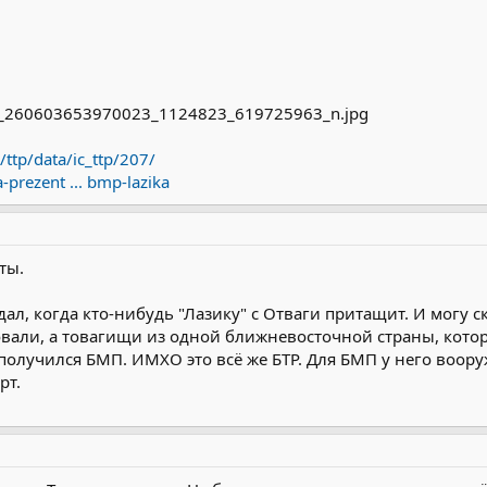
/ttp/data/ic_ttp/207/
-prezent ... bmp-lazika
ты.
ждал, когда кто-нибудь "Лазику" с Отваги притащит. И могу 
овали, а товагищи из одной ближневосточной страны, кото
получился БМП. ИМХО это всё же БТР. Для БМП у него вооруж
рт.