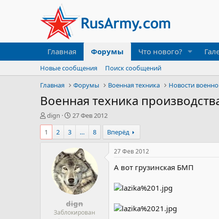
Главная
Форумы
Что нового?
Гал
Новые сообщения
Поиск сообщений
Главная
Форумы
Военная техника
Новости военно
Военная техника производства
А
Д
dign
27 Фев 2012
в
а
1
2
3
…
8
Вперёд
т
т
о
а
р
н
27 Фев 2012
т
а
А вот грузинская БМП
е
ч
м
а
ы
л
а
dign
Заблокирован