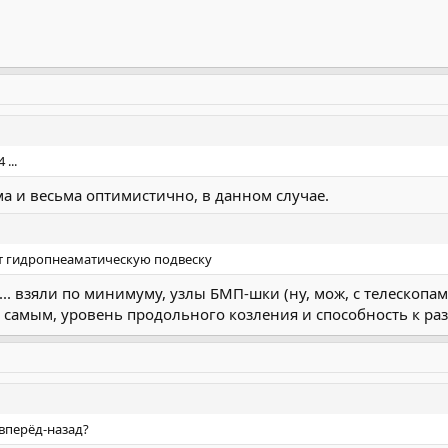
...
ьма и весьма оптимистично, в данном случае.
 гидропнеаматическую подвеску
.. взяли по минимуму, узлы БМП-шки (ну, мож, с телескоп
 самым, уровень продольного козления и способность к ра
 вперёд-назад?