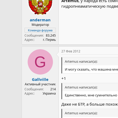
Artemus
, у народа есть со
гидропнеаматическую подвеск
anderman
Модератор
Команда форума
Сообщения
83.245
Адрес
г. Пермь
27 Фев 2012
G
Artemus написал(а):
И могу сказать, что машина мн
+1
Gallville
Активный участник
Artemus написал(а):
Сообщения
214
Адрес
Украина
Единственно, мне сумнительно 
Даже не БТР, а больше похо
Artemus написал(а):