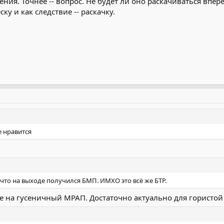
мнения. Точнее -- вопрос. Не будет ли оно раскачиваться в
у и как следствие -- раскачку.
е нравится
что на выходе получился БМП. ИМХО это всё же БТР.
же на гусеничный МРАП. Достаточно актуально для гористой