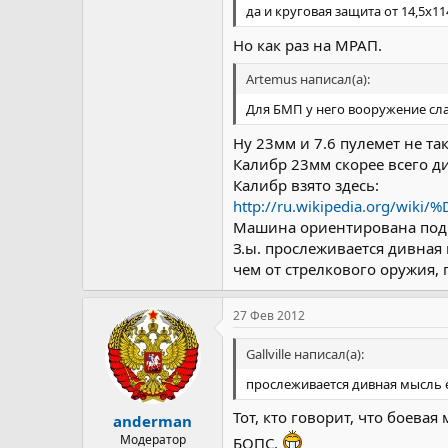
да и круговая защита от 14,5х11
Но как раз на МРАП.
Artemus написал(а):
Для БМП у него вооружение сл
Ну 23мм и 7.6 пулемет не та
Калибр 23мм скорее всего д
Калибр взято здесь:
http://ru.wikipedia.org/wik
Машина ориентирована под с
З.ы. прослеживается дивная
чем от стрелкового оружия, 
27 Фев 2012
Gallville написал(а):
прослеживается дивная мысль 
Тот, кто говорит, что боева
anderman
Модератор
БОПС.