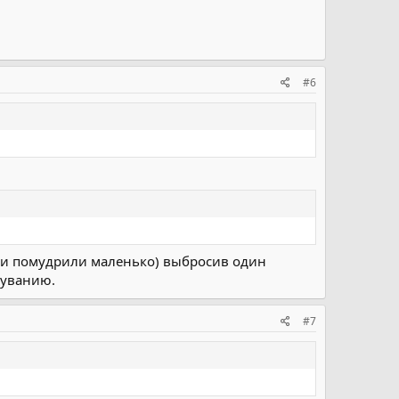
#6
ами помудрили маленько) выбросив один
зуванию.
#7