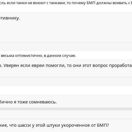
сль если танки не воюют с танками, то почему БМП должны воевать с
отивнику.
 и весьма оптимистично, в данном случае.
 Уверен если евреи помогли, то они этот вопрос проработа
ично я тоже сомневаюсь.
ие, что шасси у этой штуки укороченное от БМП?