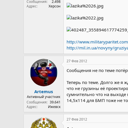
Сообщения
2.498
Адрес
Херсон
http://www.militaryparitet.com
http://mil.in.ua/novyny/gruziya
27 Фев 2012
Сообщения не по теме потёр
Теперь по теме. Долго же я 
что не грузины её проектир
Artemus
сумнительно что на выходе 
Активный участник
14,5х114 для БМП тоже не то
Сообщения
39.641
Адрес
Ижевск
27 Фев 2012