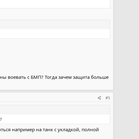
жны воевать с БМП? Тогда зачем защита больше
#5
?
оться например на танк с укладкой, полной