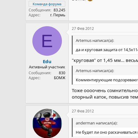
Команда форума
Сообщения
83.245
Адрес
г. Пермь
27 Фев 2012
E
Artemus написал(а):
да и круговая защита от 14,5х114 
"круговая" от 1,45 мм... вес
Edu
Активный участник
Artemus написал(а):
Сообщения
830
Адрес
БОМЖ
Комментирующие подозревают
Тоже оооочень сомнительно.
опорный каток, повысив тем
27 Фев 2012
anderman написал(а):
Не будет ли оно раскачиваться