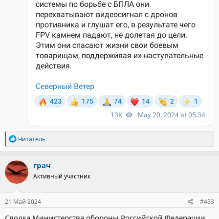
Р
Читатель
е
а
к
грач
ц
Активный участник
и
и
:
21 Май 2024
#453
Сводка Министерства обороны Российской Федерации