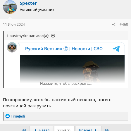
Specter
Активный участник
11 Июн 2024
#460
Haustmyrkr написал(а):
Нажмите, чтобы раскрыть...
По хорошему, хотя бы пассивный неплохо, ноги с
поясницей разгрузить
Р
TimeJedi
е
а
к
Первый
Последний
Назад
23 из 25
Вперёд