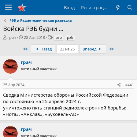
Вход
Регистрация
РЭБ и Радиотехническая разведка
Войска РЭБ будни ...
А
Д
Т
грач
22 Авг 2018
ртр
рэб
в
а
е
т
т
г
Первый
Последний
Назад
23 из 25
Вперёд
о
а
и
р
н
грач
т
а
Активный участник
е
ч
м
а
ы
л
25 Апр 2024
#441
а
Сводка Министерства обороны Российской Федерации
по состоянию на 25 апреля 2024 г.
уничтожено пять станций радиоэлектронной борьбы:
«Нота», «Анклав», «Буковель-AD»
грач
Активный участник