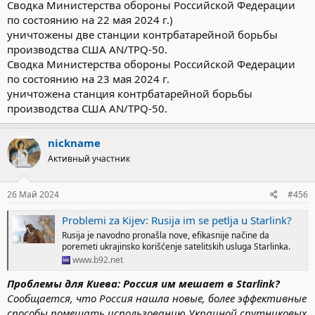
Сводка Министерства обороны Российской Федерации
по состоянию на 22 мая 2024 г.)
уничтожены две станции контрбатарейной борьбы
производства США AN/TPQ-50.
Сводка Министерства обороны Российской Федерации
по состоянию на 23 мая 2024 г.
уничтожена станция контрбатарейной борьбы
производства США AN/TPQ-50.
nickname
Активный участник
26 Май 2024
#456
Problemi za Kijev: Rusija im se petlja u Starlink?
Rusija je navodno pronašla nove, efikasnije načine da
poremeti ukrajinsko korišćenje satelitskih usluga Starlinka.
www.b92.net
Проблемы для Киева: Россия им мешает в Starlink?
Сообщается, что Россия нашла новые, более эффективные
способы помешать использованию Украиной спутниковых