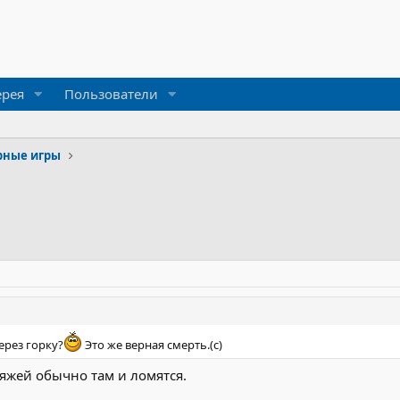
ерея
Пользователи
рные игры
ерез горку?
Это же верная смерть.(с)
тяжей обычно там и ломятся.