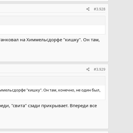
#3.928
) танковал на Химмельсдорфе "кишку". Он там,
#3.929
Химмельсдорфе "кишку". Он там, конечно, не один был,
еди, "свита" сзади прикрывает. Впереди все