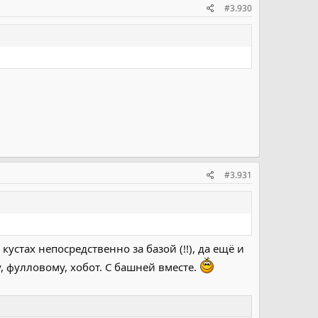
#3.930
#3.931
кустах непосредственно за базой (!!), да ещё и
ему, фулловому, хобот. С башней вместе.