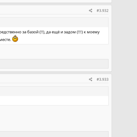
#3.932
дственно за базой (!!), да ещё и задом (!!!) к моему
вместе.
#3.933