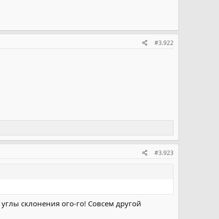
#3.922
#3.923
 углы склонения ого-го! Совсем другой