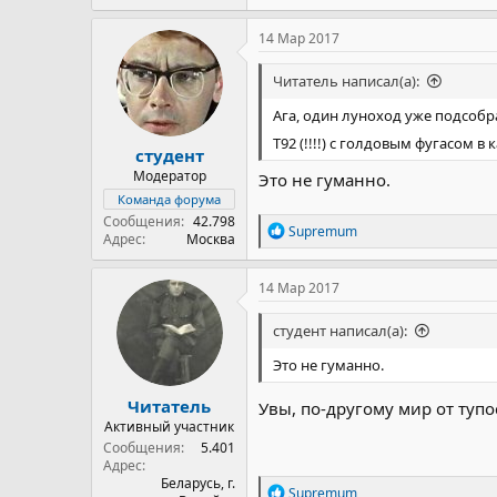
а
к
14 Мар 2017
ц
и
Читатель написал(а):
и
:
Ага, один луноход уже подсобрал
Т92 (!!!!) с голдовым фугасом в 
студент
Модератор
Это не гуманно.
Команда форума
Сообщения
42.798
Р
Supremum
Адрес
Москва
е
а
к
14 Мар 2017
ц
и
студент написал(а):
и
:
Это не гуманно.
Читатель
Увы, по-другому мир от туп
Активный участник
Сообщения
5.401
Адрес
Беларусь, г.
Р
Supremum