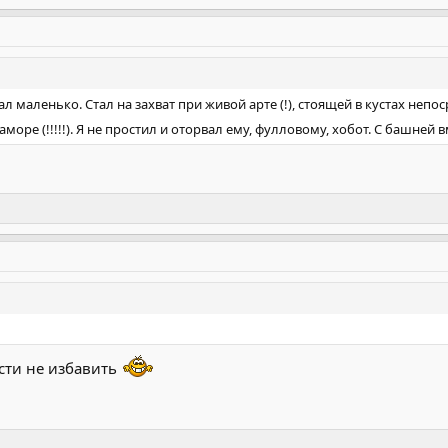
 маленько. Стал на захват при живой арте (!), стоящей в кустах непосре
каморе (!!!!!). Я не простил и оторвал ему, фулловому, хобот. С башней 
ости не избавить