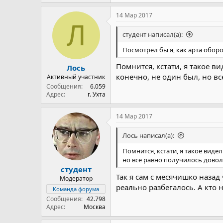
14 Мар 2017
Л
студент написал(а):
Посмотрел бы я, как арта оборо
Помнится, кстати, я такое в
Лось
конечно, не один был, но в
Активный участник
Сообщения
6.059
Адрес
г. Ухта
14 Мар 2017
Лось написал(а):
Помнится, кстати, я такое виде
но все равно получилось довол
студент
Так я сам с месячишко назад
Модератор
реально разбегалось. А кто н
Команда форума
Сообщения
42.798
Адрес
Москва