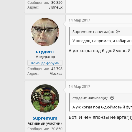
Сообщения
30.850
Адрес
Липецк
14 Мар 2017
Supremum написал(а):
У шведов, например, и габарит
А уж когда под 6-дюймовый ф
студент
Модератор
Команда форума
Сообщения
42.798
Адрес
Москва
14 Мар 2017
студент написал(а):
А уж когда под 6-дюймовый фуга
Вот! И чем японзы не арта?))
Supremum
Активный участник
Сообщения
30.850