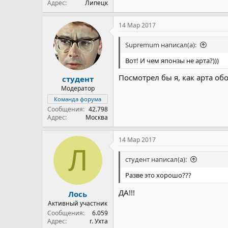
Адрес
Липецк
14 Мар 2017
Supremum написал(а):
Вот! И чем японзы не арта?)))
Посмотрел бы я, как арта об
студент
Модератор
Команда форума
Сообщения
42.798
Адрес
Москва
14 Мар 2017
Л
студент написал(а):
Разве это хорошо???
ДА!!!
Лось
Активный участник
Сообщения
6.059
Адрес
г. Ухта