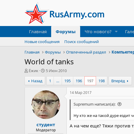
Главная
Форумы
Что нового?
Гал
Новые сообщения
Поиск сообщений
Главная
Форумы
Отвлеченный раздел
Компьюте
World of tanks
А
Д
Ёжик
5 Июн 2010
в
а
Назад
1
…
195
196
197
198
Вперёд
т
т
о
а
р
н
14 Мар 2017
т
а
е
ч
Supremum написал(а):
м
а
ы
л
Ну кто же на такой дуре ездит ч
а
студент
А на чем еще? Тяжи против 
Модератор