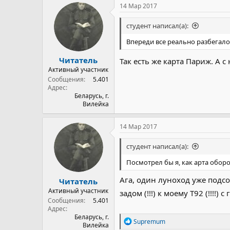
14 Мар 2017
студент написал(а):
Впереди все реально разбегалось
Читатель
Так есть же карта Париж. А 
Активный участник
Сообщения
5.401
Адрес
Беларусь, г.
Вилейка
14 Мар 2017
студент написал(а):
Посмотрел бы я, как арта оборо
Ага, один луноход уже подсоб
Читатель
Активный участник
задом (!!!) к моему Т92 (!!!!
Сообщения
5.401
Адрес
Беларусь, г.
Р
Supremum
Вилейка
е