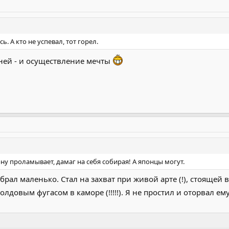
. А кто не успевал, тот горел.
с ней - и осуществление мечты
ну проламывает, дамаг на себя собирая! А японцы могут.
рал маленько. Стал на захват при живой арте (!), стоящей в 
) с голдовым фугасом в каморе (!!!!!). Я не простил и оторвал 