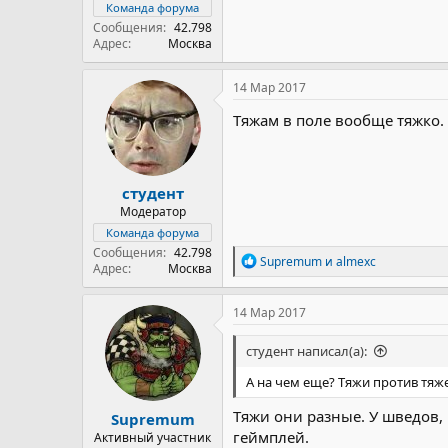
Команда форума
Сообщения
42.798
Адрес
Москва
14 Мар 2017
Тяжам в поле вообще тяжко. 
студент
Модератор
Команда форума
Сообщения
42.798
Р
Supremum
и
almexc
Адрес
Москва
е
а
к
14 Мар 2017
ц
и
студент написал(а):
и
:
А на чем еще? Тяжи против тяж
Тяжи они разные. У шведов,
Supremum
геймплей.
Активный участник