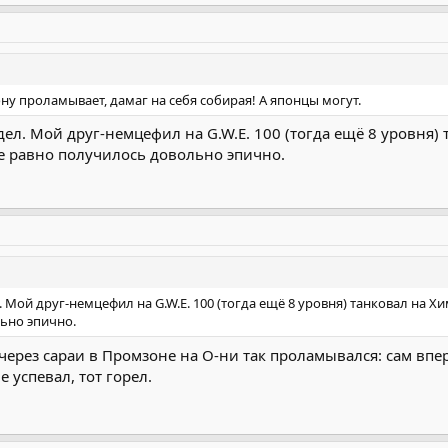
ну проламывает, дамаг на себя собирая! А японцы могут.
идел. Мой друг-немцефил на G.W.E. 100 (тогда ещё 8 уровня
се равно получилось довольно эпично.
л. Мой друг-немцефил на G.W.E. 100 (тогда ещё 8 уровня) танковал на 
ьно эпично.
 через сараи в Промзоне на О-ни так проламывался: сам впер
е успевал, тот горел.