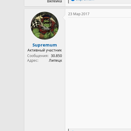
Вилейка
е
а
к
23 Мар 2017
ц
и
и
:
Supremum
Активный участник
Сообщения
30.850
Адрес
Липецк