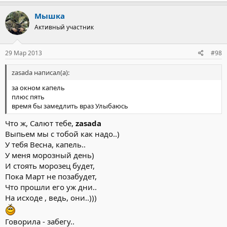
Мышка
Активный участник
29 Мар 2013
#98
zasada написал(а):
за окном капель
плюс пять
время бы замедлить враз Улыбаюсь
Что ж, Салют тебе,
zasada
Выпьем мы с тобой как надо..)
У тебя Весна, капель..
У меня морозный день)
И стоять морозец будет,
Пока Март не позабудет,
Что прошли его уж дни..
На исходе , ведь, они..)))
Говорила - забегу..