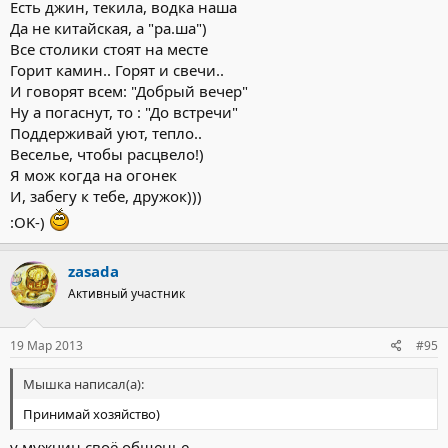
Есть джин, текила, водка наша
Да не китайская, а "ра.ша")
Все столики стоят на месте
Горит камин.. Горят и свечи..
И говорят всем: "Добрый вечер"
Ну а погаснут, то : "До встречи"
Поддерживай уют, тепло..
Веселье, чтобы расцвело!)
Я мож когда на огонек
И, забегу к тебе, дружок)))
:OK-)
zasada
Активный участник
19 Мар 2013
#95
Мышка написал(а):
Принимай хозяйство)
у мужчин своё общенье