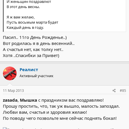
И женьщин поздравлют
В этот день весны.
Я ж вам желаю,
Пусть восьмым марта будет
Каждый день в году.
Пасип.. 11го День Рожденье..)
Вот родилась я в день весенний..
А счастья нет, как толку нет..
Хотя ..Спасибки за Привет)
Реалист
Активный участник
11 Мар 2013
#85
zasada
,
Мышка
с праздником вас поздравляю!
Прошу простить, что, так уж вышло, малость запоздал.
Любви вам, счастья и здоровия желаю!
По поводу чего позвольте мне сейчас поднять бокал!