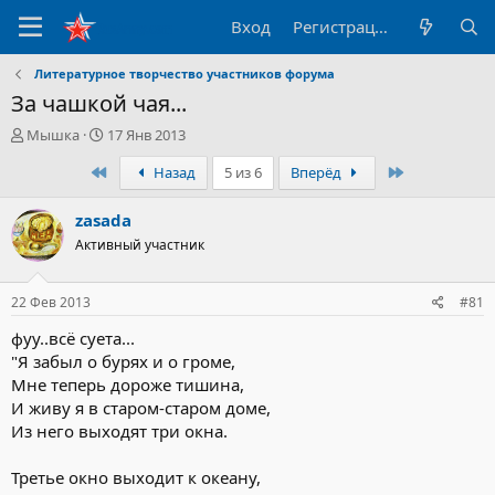
Вход
Регистрация
Литературное творчество участников форума
За чашкой чая...
А
Д
Мышка
17 Янв 2013
в
а
Первый
Последний
Назад
5 из 6
Вперёд
т
т
о
а
р
н
zasada
т
а
Активный участник
е
ч
м
а
ы
л
22 Фев 2013
#81
а
фуу..всё суета...
"Я забыл о бурях и о громе,
Мне теперь дороже тишина,
И живу я в старом-старом доме,
Из него выходят три окна.
Третье окно выходит к океану,