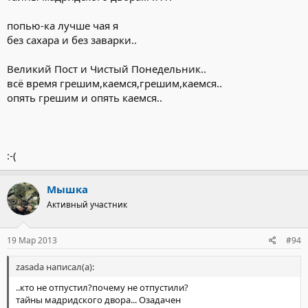
попью-ка лучше чая я
без сахара и без заварки..
Великий Пост и Чистый Понедельник..
всё время грешим,каемся,грешим,каемся..
опять грешим и опять каемся..
:-(
Мышка
Активный участник
19 Мар 2013
#94
zasada написал(а):
..кто не отпустил?почему не отпустили?
тайны мадридского двора... Озадачен