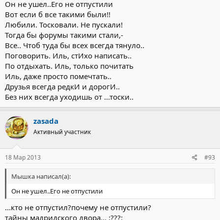
Без них померкнет жизни Свет...
Он не ушел..Его не отпустили
Вот если б все такими были!!
Погрусти,Мышка..пройдёт и это...
Любили. Тосковали. Не пускали!
Тогда бы форумы такими стали,-
Все.. Чтоб туда бы всех всегда тянуло..
Поговорить. Иль, стИхо написать..
По отдыхать. Иль, только почитать
Иль, даже просто помечтать..
Друзья всегда редкИ и дорогИ..
Без них всегда уходишь от ...тоски..
zasada
Активный участник
18 Мар 2013
#93
Мышка написал(а):
Он не ушел..Его не отпустили
...кто не отпустил?почему не отпустили?
тайны мадридского двора... :???: