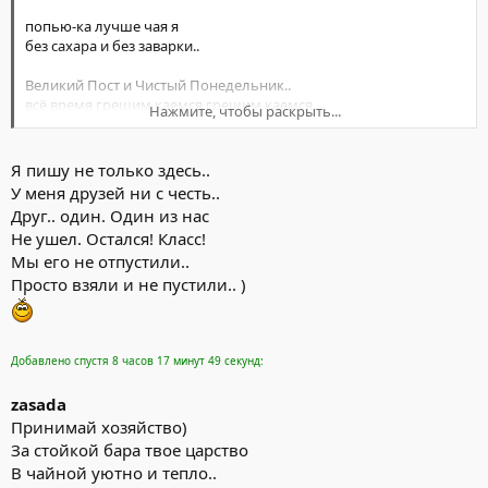
попью-ка лучше чая я
без сахара и без заварки..
Великий Пост и Чистый Понедельник..
всё время грешим,каемся,грешим,каемся..
Нажмите, чтобы раскрыть...
опять грешим и опять каемся..
Я пишу не только здесь..
У меня друзей ни с честь..
Друг.. один. Один из нас
Не ушел. Остался! Класс!
Мы его не отпустили..
Просто взяли и не пустили.. )
Добавлено спустя 8 часов 17 минут 49 секунд:
zasada
Принимай хозяйство)
За стойкой бара твое царство
В чайной уютно и тепло..