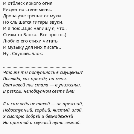
И отблеск яркого огня
Рисует на стене меня..
Дрова уже трещат от муки..
Но слышатся гитары звуки..
И я пою..Щас напишу я, что..
Стихи то Блока.. Все про то..)
Люблю его стихи читать
И музыку для них писать..
Ну.. Слушай..Блок:
..........................................................
Что же ты потупилась в смущеньи?
Погляди, как прежде, на меня.
Вот какой ты стала — в униженьи,
В резком, неподкупном свете дня!
Я и сам ведь не такой — не прежний,
Недоступный, гордый, чистый, злой.
Я смотрю добрей и безнадежней
На простой и скучный путь земной.