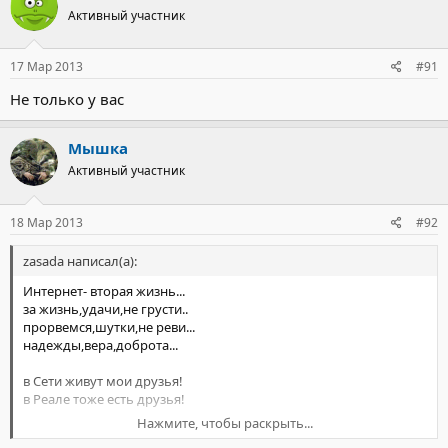
Активный участник
Line : 178
File : index.php
17 Мар 2013
#91
Не только у вас
Мышка
Активный участник
18 Мар 2013
#92
zasada написал(а):
Интернет- вторая жизнь...
за жизнь,удачи,не грусти..
прорвемся,шутки,не реви...
надежды,вера,доброта...
в Сети живут мои друзья!
в Реале тоже есть друзья!
Нажмите, чтобы раскрыть...
Друзья как топливо,как хлеб!