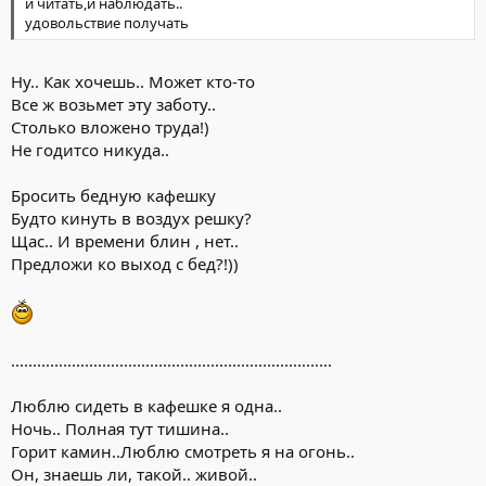
и читать,и наблюдать..
удовольствие получать
Ну.. Как хочешь.. Может кто-то
Все ж возьмет эту заботу..
Столько вложено труда!)
Не годитсо никуда..
Бросить бедную кафешку
Будто кинуть в воздух решку?
Щас.. И времени блин , нет..
Предложи ко выход с бед?!))
..........................................................................
Люблю сидеть в кафешке я одна..
Ночь.. Полная тут тишина..
Горит камин..Люблю смотреть я на огонь..
Он, знаешь ли, такой.. живой..