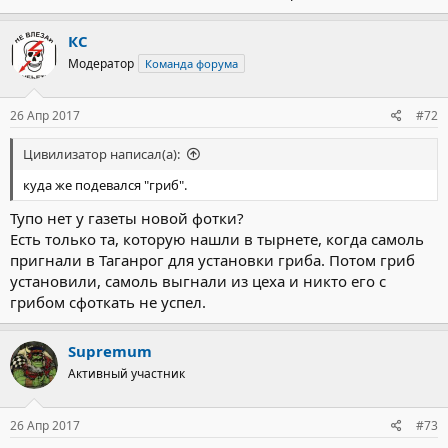
КС
Модератор
Команда форума
26 Апр 2017
#72
Цивилизатор написал(а):
куда же подевался "гриб".
Тупо нет у газеты новой фотки?
Есть только та, которую нашли в тырнете, когда самоль
пригнали в Таганрог для установки гриба. Потом гриб
установили, самоль выгнали из цеха и никто его с
грибом сфоткать не успел.
Supremum
Активный участник
26 Апр 2017
#73