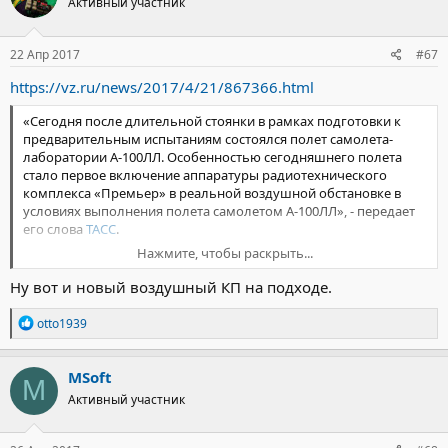
Активный участник
и
и
:
22 Апр 2017
#67
https://vz.ru/news/2017/4/21/867366.html
«Сегодня после длительной стоянки в рамках подготовки к
предварительным испытаниям состоялся полет самолета-
лаборатории А-100ЛЛ. Особенностью сегодняшнего полета
стало первое включение аппаратуры радиотехнического
комплекса «Премьер» в реальной воздушной обстановке в
условиях выполнения полета самолетом А-100ЛЛ», - передает
его слова
ТАСС
.
Нажмите, чтобы раскрыть...
По его словам, этот полет переводит испытания на новую
ступень, так как комплекс «Премьер» проверяется в реальной
Ну вот и новый воздушный КП на подходе.
воздушной обстановке. Подобные проверки дают
разработчикам уникальную информацию о способности
Р
otto1939
работы А-100 «Премьер» в реальной обстановке. По словам
е
а
Вербы, подобное нельзя смоделировать на наземных стендах.
к
MSoft
M
ц
Начало испытаний самолета-разведчика А-100 «Премьер»
Активный участник
и
было анонсировано
в прошлом месяце представителями
и
Минобороны.
Впервые поднялась
в воздух летающая
:
лаборатория для самолета А-100 «Премьер» в конце октября