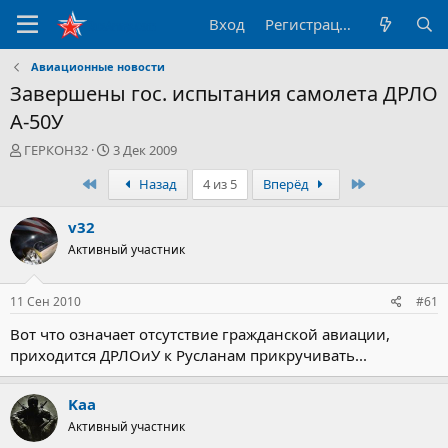
Вход
Регистрация
Авиационные новости
Завершены гос. испытания самолета ДРЛО
А-50У
А
Д
ГЕРКОН32
3 Дек 2009
в
а
Первый
Последний
Назад
4 из 5
Вперёд
т
т
о
а
р
н
v32
т
а
Активный участник
е
ч
м
а
ы
л
11 Сен 2010
#61
а
Вот что означает отсутствие гражданской авиации,
приходится ДРЛОиУ к Русланам прикручивать...
Kaa
Активный участник