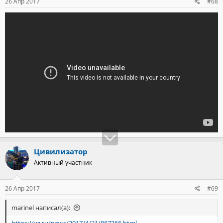
26 Апр 2017
#68
2016 года.
Комплекс
разрабатывается
на смену самолетам А-50 и А-50У.
Как заявили в Минобороны, А-100 превосходит зарубежные
аналоги по своим характеристикам.
Цивилизатор
Активный участник
26 Апр 2017
#69
marinel написал(а):
https://vz.ru/news/2017/4/21/867366.html