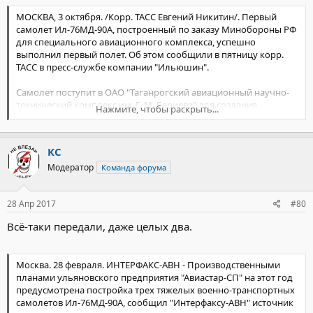
МОСКВА, 3 октября. /Корр. ТАСС Евгений Никитин/. Первый
самолет Ил-76МД-90А, построенный по заказу Минобороны РФ
для специального авиационного комплекса, успешно
выполнил первый полет. Об этом сообщили в пятницу корр.
ТАСС в пресс-службе компании "Ильюшин".
Самолет поступит в ОАО "Таганрогский авиационный научно-
технический комплекс им. Г. М. Бериева" для создания
Нажмите, чтобы раскрыть...
специальной машины уже на базе современной платформы.
По словам командира экипажа, заслуженного летчика-
испытателя РФ Владимира Иринархова, "полет
КС
продолжительностью 4 часа 20 минут прошел без замечаний,
все системы работали в штатном режиме".
Модератор
Команда форума
28 Апр 2017
#80
Подробнее на ТАСС:
Всё-таки передали, даже целых два.
http://tass.ru/politika/1485356
Москва. 28 февраля. ИНТЕРФАКС-АВН - Производственными
планами ульяновского предприятия "Авиастар-СП" на этот год
предусмотрена постройка трех тяжелых военно-транспортных
самолетов Ил-76МД-90А, сообщил "Интерфаксу-АВН" источник