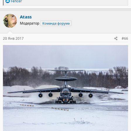
Р
Fencer
е
а
к
Atass
ц
Модератор
Команда форума
и
и
:
20 Янв 2017
#66