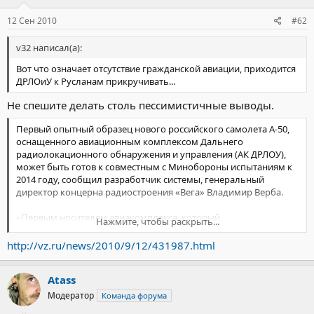
12 Сен 2010
#62
v32 написал(а):
Вот что означает отсутствие гражданской авиации, приходится
ДРЛОиУ к Русланам прикручивать...
Не спешите делать столь пессимистичные выводы.
Первый опытный образец нового российского самолета А-50,
оснащенного авиационным комплексом Дальнего
радиолокационного обнаружения и управления (АК ДРЛОУ),
может быть готов к совместным с Минобороны испытаниям к
2014 году, сообщил разработчик системы, генеральный
директор концерна радиостроения «Вега» Владимир Верба.
«Первым носителем авиакомплекса, который
Нажмите, чтобы раскрыть...
представляющий собой глубокую модернизацию уже
существующего, станет самолет Ил-76.
В то же время
http://vz.ru/news/2010/9/12/431987.html
прорабатывается вопрос об установке такого комплекса
на среднемагистральных авиационных носителях -
Atass
самолетах Бе-200 и Ан-148»
, - сказал Верба в воскресенье в
ходе работы международной выставки «Гидроавиасалон-2010»
Модератор
Команда форума
в Геленджике, передает «Интерфакс».