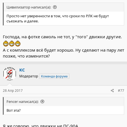
Цивилизатор написал(а):
Просто нет уверенности в том, что сроки по РЛК не будут
съезжать и далее.
Господа, на фотке самоль не тот, у "того" движки другие.
А с комплексом всё будет хорошо. Ну сделают на пару лет
позже, что изменится?
КС
Модератор
Команда форума
28 Апр 2017
#77
Fencer написал(а):
Вот эта?
Я же говорю, что движки не ПС-90А.....