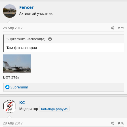
Fencer
Активный участник
28 Апр 2017
#75
Supremum написал(а):
Там фотка старая
Вот эта?
Р
Supremum
е
а
к
КС
ц
Модератор
Команда форума
и
и
:
28 Апр 2017
#76