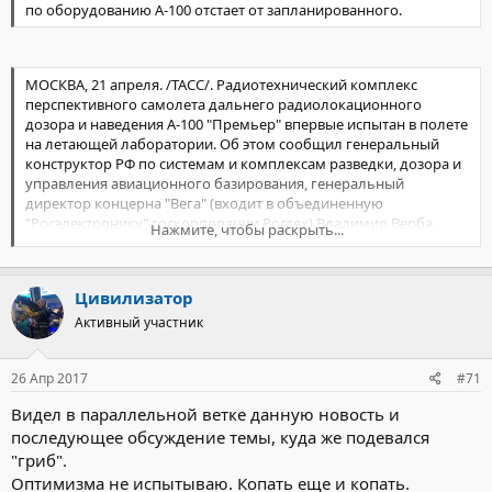
по оборудованию А-100 отстает от запланированного.
МОСКВА, 21 апреля. /ТАСС/. Радиотехнический комплекс
перспективного самолета дальнего радиолокационного
дозора и наведения А-100 "Премьер" впервые испытан в полете
на летающей лаборатории. Об этом сообщил генеральный
конструктор РФ по системам и комплексам разведки, дозора и
управления авиационного базирования, генеральный
директор концерна "Вега" (входит в объединенную
"Росэлектронику" госкорпорации Ростех) Владимир Верба.
Нажмите, чтобы раскрыть...
"Сегодня после длительной стоянки в рамках подготовки к
предварительным испытаниям состоялся полет самолета-
Цивилизатор
лаборатории А-100ЛЛ. Особенностью сегодняшнего полета
стало первое включение аппаратуры радиотехнического
Активный участник
комплекса "Премьер" в реальной воздушной обстановке в
условиях выполнения полета самолетом А-100ЛЛ", - сказал
26 Апр 2017
#71
Верба.
Видел в параллельной ветке данную новость и
последующее обсуждение темы, куда же подевался
"гриб".
Оптимизма не испытываю. Копать еще и копать.