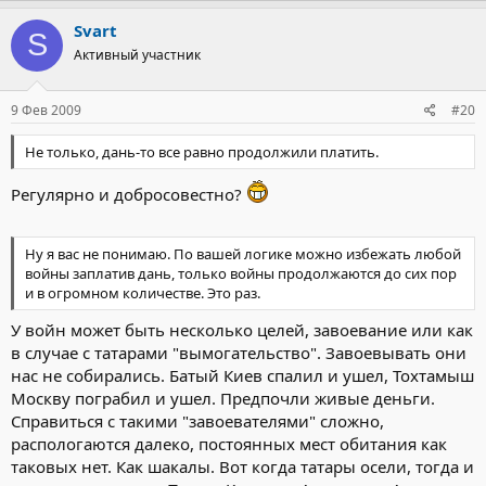
Svart
S
Активный участник
9 Фев 2009
#20
Не только, дань-то все равно продолжили платить.
Регулярно и добросовестно?
Ну я вас не понимаю. По вашей логике можно избежать любой
войны заплатив дань, только войны продолжаются до сих пор
и в огромном количестве. Это раз.
У войн может быть несколько целей, завоевание или как
в случае с татарами "вымогательство". Завоевывать они
нас не собирались. Батый Киев спалил и ушел, Тохтамыш
Москву пограбил и ушел. Предпочли живые деньги.
Справиться с такими "завоевателями" сложно,
распологаются далеко, постоянных мест обитания как
таковых нет. Как шакалы. Вот когда татары осели, тогда и