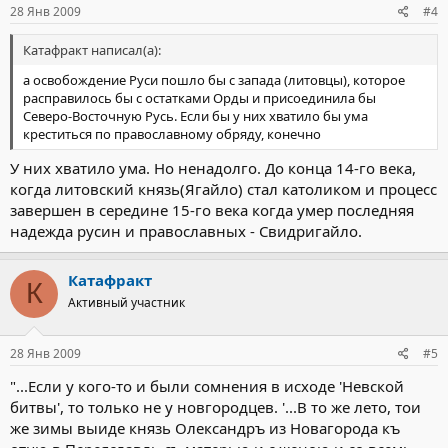
28 Янв 2009
#4
Катафракт написал(а):
а освобождение Руси пошло бы с запада (литовцы), которое
расправилось бы с остатками Орды и присоединила бы
Северо-Восточную Русь. Если бы у них хватило бы ума
креститься по православному обряду, конечно
У них хватило ума. Но ненадолго. До конца 14-го века,
когда литовский князь(Ягайло) стал католиком и процесс
завершен в середине 15-го века когда умер последняя
надежда русин и православных - Свидригайло.
Катафракт
К
Активный участник
28 Янв 2009
#5
"...Если у кого-то и были сомнения в исходе 'Невской
битвы', то только не у новгородцев. '...В то же лето, тои
же зимы выиде князь Олександръ из Новагорода къ