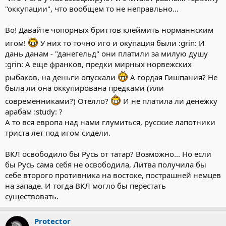
"оккупации", что вообщем то не неправльно...
Во! Давайте чопорных бриттов клеймить норманнским
игом!
У них то точно иго и окупация были :grin: И
дань данам - "данегельд" они платили за милую душу
:grin: А еще франков, предки мирных норвежских
рыбаков, на деньги опускали
А гордая Гишпания? Не
была ли она оккупирована предками (или
современниками?) Отелло?
И не платила ли денежку
арабам :study: ?
А то вся европа над нами глумиться, русские лапотники
триста лет под игом сидели.
ВКЛ освободило бы Русь от татар? Возможно... Но если
бы Русь сама себя не освободила, Литва получила бы
себе второго противника на востоке, пострашней немцев
на западе. И тогда ВКЛ могло бы перестать
существовать.
Protector