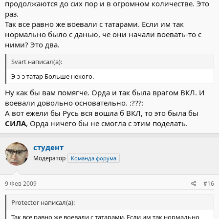
продолжаются до сих пор и в огромном количестве. Это
раз.
Так все равно же воевали с татарами. Если им так
нормально было с данью, чё они начали воевать-то с
ними? Это два.
Svart написал(а):
Э-э-э татар Больше некого.
Ну как бы вам помягче. Орда и так была врагом ВКЛ. И
воевали довольно основательно. :???:
А вот ежели бы Русь вся вошла б ВКЛ, то это была бы
СИЛА
, Орда ничего бы не смогла с этим поделать.
студент
Модератор
Команда форума
9 Фев 2009
#16
Protector написал(а):
Так все равно же воевали с татарами. Если им так нормально