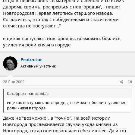
отцю в Переяславль съ матерью и с женою и со всемь
дворомь своимь, роспревъся с новгородци', - пишет
Новгородская Первая летопись старшого извода.
Согласитесь, что так с победителями и спасителями
отечества не поступают..."
еще как поступают. новгородцы, возможно, боялись
усиления роли князя в городе
Protector
Активный участник
28 Янв 2009
#6
Катафракт написал(а):
еще как поступают. новгородцы, возможно, боялись усиления
роли князя в городе
Даже не "возможно", а "точно". На всей истории
Новгорода прослеживается случаи ухода князей из
Новгорода, когда они позволяли себе лишнее. Да и тот