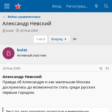
Вход
Регистрация
Войны средневековья
Александр Невский
А
Д
bulat
28 Янв 2009
в
а
Последний
1 из 3
Вперёд
т
т
о
а
р
н
bulat
B
т
а
Активный участник
е
ч
м
а
ы
л
28 Янв 2009
#1
а
Александр Невский
Правда об Александре и как маленькая Москва
дослужилась до возможности стать среди русских
первым городом.
Текст тут, надо прочитать полностью и внимательно.