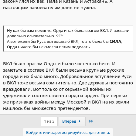
закончился их век. Пала и Казань и Астрахань. А
настоящим завоевателям дань не нужна.
Ну как бы вам помягче. Орда и так была врагом ВКЛ. И воевали
довольно основательно. :???:
А вот ежели бы Русь вся вошла б ВКЛ, то это была бы
СИЛА
,
Орда ничего бы не смогла с этим поделать.
ВКЛ было врагом Орды и было частенько бито. И
заметьте в составе ВКЛ были весьма крупные русские
города и их было много. Добровольное вступление Руси
в ВКЛ тоже весьма сомнительно. Две державы постоянно
враждовали. Вот только от серьезной войны их
удерживали соответственно орда и орден. При первых
же признаках войны между Москвой и ВКЛ на их земли
нашлось бы множество претендентов.
Последний
1 из 3
Вперёд
Войдите или зарегистрируйтесь для ответа.