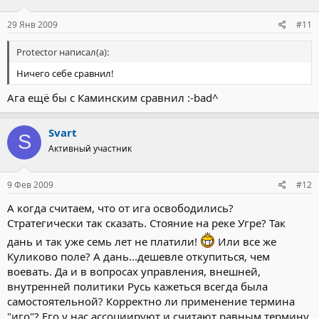
29 Янв 2009
#11
Protector написал(а):
Ничего себе сравнил!
Ага ещё бы с Каминским сравнил :-bad^
Svart
S
Активный участник
9 Фев 2009
#12
А когда считаем, что от ига освободились?
Стратегически так сказать. Стояние на реке Угре? Так
дань и так уже семь лет не платили!
Или все же
Куликово поле? А дань...дешевле откупиться, чем
воевать. Да и в вопросах управления, внешней,
внутренней политики Русь кажеться всегда была
самостоятельной? Корректно ли применение термина
"иго"? Его у нас ассоциируют и считают равным термину