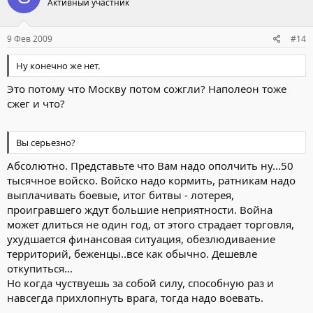
Активный участник
9 Фев 2009
#14
Ну конечно же нет.
Это потому что Москву потом сожгли? Наполеон тоже
сжег и что?
Вы серьезно?
Абсолютно. Представьте что Вам надо ополчить ну...50
тысячное войско. Войско надо кормить, ратникам надо
выплачивать боевые, итог битвы - лотерея,
проигравшего ждут большие неприятности. Война
может длиться не один год, от этого страдает торговля,
ухудшается финансовая ситуация, обезлюдиваение
территорий, беженцы..все как обычно. Дешевле
откупиться...
Но когда чуствуешь за собой силу, способную раз и
навсегда прихлопнуть врага, тогда надо воевать.