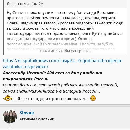
Лось написал(а):
Ну Сталина пока опустим - но почему Александр Ярославич
при всей своей иконичности - значимее, допустим, Рюрика,
Олега, Владимира Святого, Ярослава Мудрого? Так-то эти люди
заложили основы того, что стало впоследствии
квазигосударственным образованием Дреняя Русь (ну не была
она единым государством в то время). Основы
послемонгольской Руси заложил Иван 1 Калита, на зуб их
попробовал Дмитрий Доноской, В единое государство под
Нажмите, чтобы раскрыть...
властью царя оформил Иван Третий Грозный, завершил сей
процесс Иван 4 Грозный. Заметьте - я сейчас ещё до Романовых
https://rs.sputniknews.com/rusija/2...0-godina-od-rodjenja-
не дошёл, а там были и Алексей Михалыч Тишайший, и Пётр
zastitnika-rusije-video/
Первый, которые превратили Россию в Империю (не было бы
Александр Невский: 800 лет со дня рождения
Алексея такого, каким он был - ничего бы у Петра не вышло),
покровителя России
всевозможных Екатерин, при которых Империя прирастала
В этот день 800 лет назад родился Александр Невский,
землями и достигла своего расцвета, Александра Первого,
самая значимая личность в истории России...
Николая Первого и Александра Второго, при которых сия
империя была обречена на гибель, Николая, наконец, Второго,
... Я не отсюда, я просто так читал...
который дмеонтаж этой империи собственнноручно завершил.
Так чем именно Александр значимее всех этих людей? Он так-
то всего-навсего - один из многих князей, посидеть успел на
Slovak
разных столах, повоевал в локальных разборках со шведами и
Активный участник
Ливонским орденом (с которыми новогородцы то воевали, то
гешефт делали), задружился с Батыем. Чем он вдруг "самый