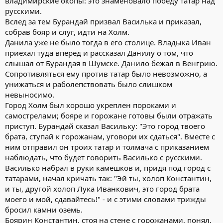
владимирские окопы: это знаменовало победу татар над
русскими.
Вслед за тем Бурандай призвал Василька и приказал,
собрав бояр и слуг, идти на Холм.
Данила уже не было тогда в его столице. Владыка Иван
приехал туда вперед и рассказал Данилу о том, что
слышал от Бурандая в Шумске. Данило бежал в Венгрию.
Сопротивляться ему против татар было невозможно, а
унижаться и раболепствовать было слишком
невыносимо.
Город Холм был хорошо укреплен пороками и
самострелами; бояре и горожане готовы были отражать
приступ. Бурандай сказал Васильку: "Это город твоего
брата, ступай к горожанам, уговори их сдаться". Вместе с
ним отправил он троих татар и толмача с приказанием
наблюдать, что будет говорить Василько с русскими.
Василько набрал в руки камешков и, придя под город с
татарами, начал кричать так: "Эй ты, холоп Константин,
и ты, другой холоп Лука Иванкович, это город брата
моего и мой, сдавайтесь!" - и с этими словами трижды
бросил камни оземь.
Боярин Константин, стоя на стене с горожанами, понял,