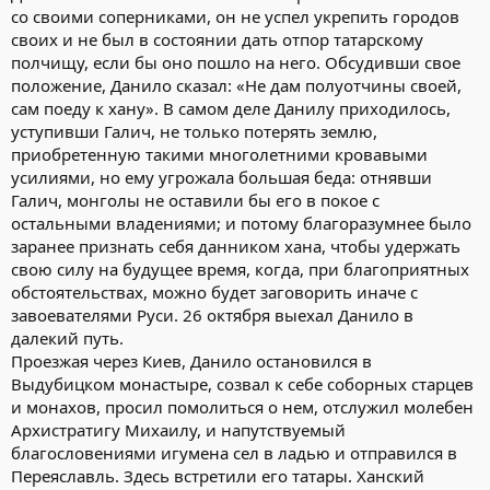
со своими соперниками, он не успел укрепить городов
своих и не был в состоянии дать отпор татарскому
полчищу, если бы оно пошло на него. Обсудивши свое
положение, Данило сказал: «Не дам полуотчины своей,
сам поеду к хану». В самом деле Данилу приходилось,
уступивши Галич, не только потерять землю,
приобретенную такими многолетними кровавыми
усилиями, но ему угрожала большая беда: отнявши
Галич, монголы не оставили бы его в покое с
остальными владениями; и потому благоразумнее было
заранее признать себя данником хана, чтобы удержать
свою силу на будущее время, когда, при благоприятных
обстоятельствах, можно будет заговорить иначе с
завоевателями Руси. 26 октября выехал Данило в
далекий путь.
Проезжая через Киев, Данило остановился в
Выдубицком монастыре, созвал к себе соборных старцев
и монахов, просил помолиться о нем, отслужил молебен
Архистратигу Михаилу, и напутствуемый
благословениями игумена сел в ладью и отправился в
Переяславль. Здесь встретили его татары. Ханский