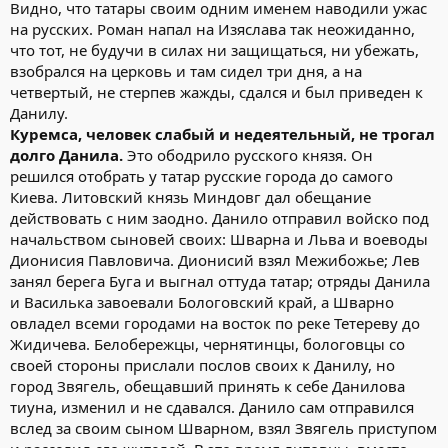
Видно, что татары своим одним именем наводили ужас
на русских. Роман напал на Изяслава так неожиданно,
что тот, не будучи в силах ни защищаться, ни убежать,
взобрался на церковь и там сидел три дня, а на
четвертый, не стерпев жажды, сдался и был приведен к
Данилу.
Куремса, человек слабый и недеятельный, не трогал
долго Данила.
Это ободрило русского князя. Он
решился отобрать у татар русские города до самого
Киева. Литовский князь Миндовг дал обещание
действовать с ним заодно. Данило отправил войско под
начальством сыновей своих: Шварна и Льва и воеводы
Дионисия Павловича. Дионисий взял Межибожье; Лев
занял берега Буга и выгнал оттуда татар; отряды Данила
и Василька завоевали Бологовский край, а Шварно
овладел всеми городами на восток по реке Тетереву до
Жидичева. Белобережцы, чернятинцы, бологовцы со
своей стороны прислали послов своих к Данилу, но
город Звягель, обещавший принять к себе Данилова
тиуна, изменил и не сдавался. Данило сам отправился
вслед за своим сыном Шварном, взял Звягель приступом