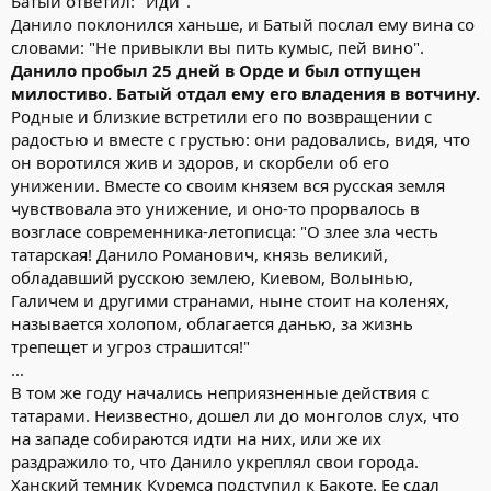
Батый ответил: "Иди".
Данило поклонился ханьше, и Батый послал ему вина со
словами: "Не привыкли вы пить кумыс, пей вино".
Данило пробыл 25 дней в Орде и был отпущен
милостиво. Батый отдал ему его владения в вотчину.
Родные и близкие встретили его по возвращении с
радостью и вместе с грустью: они радовались, видя, что
он воротился жив и здоров, и скорбели об его
унижении. Вместе со своим князем вся русская земля
чувствовала это унижение, и оно-то прорвалось в
возгласе современника-летописца: "О злее зла честь
татарская! Данило Романович, князь великий,
обладавший русскою землею, Киевом, Волынью,
Галичем и другими странами, ныне стоит на коленях,
называется холопом, облагается данью, за жизнь
трепещет и угроз страшится!"
...
В том же году начались неприязненные действия с
татарами. Неизвестно, дошел ли до монголов слух, что
на западе собираются идти на них, или же их
раздражило то, что Данило укреплял свои города.
Ханский темник Куремса подступил к Бакоте. Ее сдал