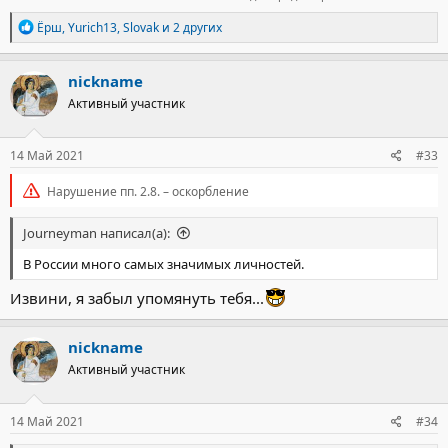
Р
Ёрш
,
Yurich13
,
Slovak
и 2 других
е
а
к
nickname
ц
Активный участник
и
и
:
14 Май 2021
#33
Нарушение пп. 2.8. – оскорбление
Journeyman написал(а):
В России много самых значимых личностей.
Извини, я забыл упомянуть тебя...
nickname
Активный участник
14 Май 2021
#34