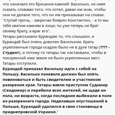
что означало это бросание камней: Василько, не смея
сказать словами того, что хотел, давал им знак, чтобы
они не делали того, что он им приказывал на словах.
"Ступай прочь, - закричал боярин Константин, - а то мы
тебя хватим камнем в лицо; ты уже теперь не брат
своему брату, а враг его".
Татары рассказали Бурандаю то, что слышали, и
Бурандай был очень доволен Васильком. Брать
укрепленные города осадою было не в духе татар (
???? -
Студент
), и потому-то татары так настаивали, чтобы в
покоренной ими земле не было укрепленных мест.
Татары отступили.
Бурандай приказал Васильку идти с собой на
Польшу. Василько поневоле должен был опять
повиноваться и быть свидетелем и участником
разорения края. Татары взяли приступом Судомир
(Сендомир) и перебили всех жителей, не щадя ни
пола, ни возраста, когда последние выбежали в поле
из разоренного города. Наделавши опустошений в
Польше, Бурандай удалился в свои становища в
приднепровской Украине.
"