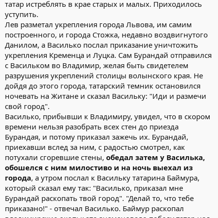
татар истреблять в крае старых и малых. Приходилось
уступить.
Лев разметал укрепления города Львова, им самим
построенного, и города Стожка, недавно воздвигнутого
Данилом, а Василько послал приказание уничтожить
укрепления Кременца и Луцка. Сам Бурандай отправился
с Васильком во Владимир, желая быть свидетелем
разрушения укреплений столицы волынского края. Не
дойдя до этого города, татарский темник остановился
ночевать на Житане и сказал Васильку: "Иди и размечи
свой город".
Василько, прибывши к Владимиру, увидел, что в скором
времени нельзя разобрать всех стен до приезда
Бурандая, и потому приказал зажечь их. Бурандай,
приехавши вслед за ним, с радостью смотрел, как
потухали сгоревшие стены,
обедал затем у Василька,
обошелся с ним милостиво и на ночь выехал из
города
, а утром послал к Васильку татарина Баймура,
который сказал ему так: "Василько, приказал мне
Бурандай раскопать твой город". "Делай то, что тебе
приказано!" - отвечал Василько. Баймур раскопал