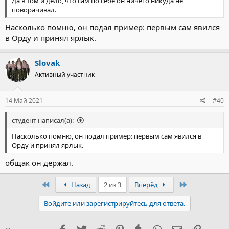
Да в том и дело, что сам по себе он ничего никуда не
поворачивал.
Насколько помню, он подал пример: первым сам явился
в Орду и принял ярлык.
Slovak
Активный участник
14 Май 2021
#40
студент написал(а):
Насколько помню, он подал пример: первым сам явился в
Орду и принял ярлык.
общак он держал.
Первый
Последний
Назад
2 из 3
Вперёд
Войдите или зарегистрируйтесь для ответа.
Facebook
Twitter
Reddit
Pinterest
Tumblr
WhatsApp
Электронна
Ссылка