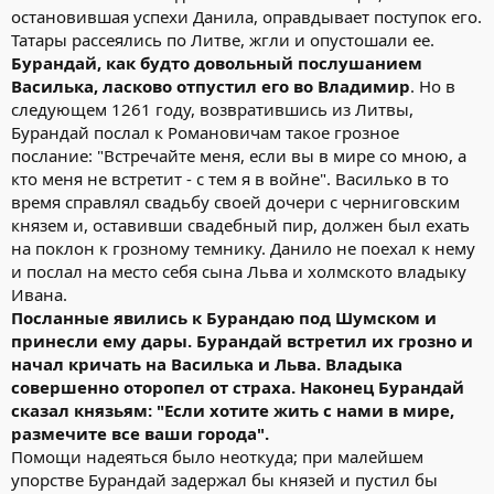
остановившая успехи Данила, оправдывает поступок его.
Татары рассеялись по Литве, жгли и опустошали ее.
Бурандай, как будто довольный послушанием
Василька, ласково отпустил его во Владимир
. Но в
следующем 1261 году, возвратившись из Литвы,
Бурандай послал к Романовичам такое грозное
послание: "Встречайте меня, если вы в мире со мною, а
кто меня не встретит - с тем я в войне". Василько в то
время справлял свадьбу своей дочери с черниговским
князем и, оставивши свадебный пир, должен был ехать
на поклон к грозному темнику. Данило не поехал к нему
и послал на место себя сына Льва и холмското владыку
Ивана.
Посланные явились к Бурандаю под Шумском и
принесли ему дары. Бурандай встретил их грозно и
начал кричать на Василька и Льва. Владыка
совершенно оторопел от страха. Наконец Бурандай
сказал князьям: "Если хотите жить с нами в мире,
размечите все ваши города".
Помощи надеяться было неоткуда; при малейшем
упорстве Бурандай задержал бы князей и пустил бы