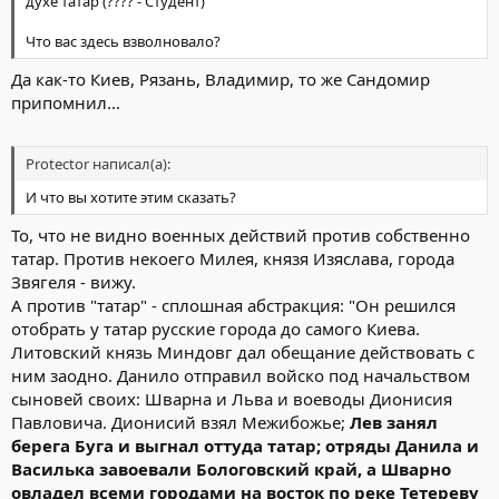
духе татар (???? - Студент)
Что вас здесь взволновало?
Да как-то Киев, Рязань, Владимир, то же Сандомир
припомнил...
Protector написал(а):
И что вы хотите этим сказать?
То, что не видно военных действий против собственно
татар. Против некоего Милея, князя Изяслава, города
Звягеля - вижу.
А против "татар" - сплошная абстракция: "Он решился
отобрать у татар русские города до самого Киева.
Литовский князь Миндовг дал обещание действовать с
ним заодно. Данило отправил войско под начальством
сыновей своих: Шварна и Льва и воеводы Дионисия
Павловича. Дионисий взял Межибожье;
Лев занял
берега Буга и выгнал оттуда татар; отряды Данила и
Василька завоевали Бологовский край, а Шварно
овладел всеми городами на восток по реке Тетереву