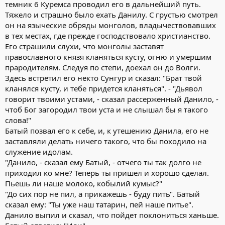
темник 6 Куремса проводил его в дальнейший путь.
Тяжело и страшно было ехать Данилу. С грустью смотрел
он на языческие обряды монголов, владычествовавших
в тех местах, где прежде господствовало христианство.
Его страшили слухи, что монголы заставят
православного князя кланяться кусту, огню и умершим
прародителям. Следуя по степи, доехал он до Волги.
Здесь встретил его некто Сунгур и сказал: "Брат твой
кланялся кусту, и тебе придется кланяться". - "Дьявол
говорит твоими устами, - сказал рассерженный Данило, -
чтоб Бог загородил твои уста и не слышал бы я такого
слова!"
Батый позвал его к себе, и, к утешению Данила, его не
заставляли делать ничего такого, что бы походило на
служение идолам.
"Данило, - сказал ему Батый, - отчего ты так долго не
приходил ко мне? Теперь ты пришел и хорошо сделал.
Пьешь ли наше молоко, кобылий кумыс?"
"До сих пор не пил, а прикажешь - буду пить". Батый
сказал ему: "Ты уже наш татарин, пей наше питье".
Данило выпил и сказал, что пойдет поклониться ханьше.