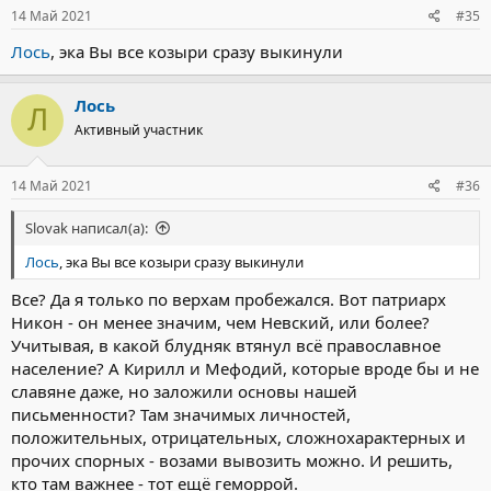
значимый"
14 Май 2021
#35
Явно не с Вашими историческими познаниями рассуждать, кто
Лось
, эка Вы все козыри сразу выкинули
там более, а кто менее значим.
Лось
Л
Активный участник
14 Май 2021
#36
Slovak написал(а):
Лось
, эка Вы все козыри сразу выкинули
Все? Да я только по верхам пробежался. Вот патриарх
Никон - он менее значим, чем Невский, или более?
Учитывая, в какой блудняк втянул всё православное
население? А Кирилл и Мефодий, которые вроде бы и не
славяне даже, но заложили основы нашей
письменности? Там значимых личностей,
положительных, отрицательных, сложнохарактерных и
прочих спорных - возами вывозить можно. И решить,
кто там важнее - тот ещё геморрой.