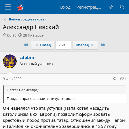
Вход
Регистрация
Войны средневековья
Александр Невский
А
Д
bulat
28 Янв 2009
в
а
Первый
Последний
Назад
2 из 3
Вперёд
т
т
о
а
р
н
zdobin
т
а
Активный участник
е
ч
м
а
ы
л
9 Фев 2009
#21
а
Hetzer написал(а):
Продал православие за титул короля
Он надеялся что эта уступка (Папа хотел насадить
католицизм в сх. Европи) позволит сформировать
крестовый поход против татар. Отношения между Папой
и Гал-Вол кн окончательно завершились в 1257 году.