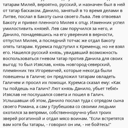
татарам Милей, вероятно, русский, и назначен был в ней
от татар баскаком. Данило, занятый в то время делами в
Литве, послал в Бакоту сына своего Льва. Лев отвоевал
Бакоту и привел пленного Милея к отцу. Изменник успел
умилостивить князей. Лев сам поручился за него, и
Данило, понадеявшись на его уверения в верности,
отпустил Милея, а последний тотчас же отдал Бакоту
опять татарам. Куремса подступил к Кременцу, но не взял
его. Нашелся русский князь, увидавший возможность
воспользоваться гневом татар против Данила для своих
выгод: то был Изяслав, князь новгород-северский,
племянник тех Игоревичей, которые некогда были
повешены в Галиче; он предложил татарам овладеть
Галичем и просил их помощи. Куремса сказал ему: «Как
ты пойдешь на Галич? Лют князь Данило, убьет тебя!»
Изяслав не послушался совета и пошел в Галич.
Услышавши об этом, Данило послал туда с отрядом сына
своего Романа, а сам у Грубешова со своими людьми
охотился за вепрями, собственноручно убил троих
зверей рогатиной и отдал мясо воинам. "Если встретятся
вам хотя бы татары, - говорил он им, - не бойтесь!"