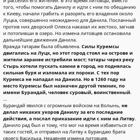
и расселил его жителей. В это время литовцы, вместо
того, чтобы помогать Данилу и идти с ним по обещанию
к Киеву, начали грабить и разорять его владения около
Луцка, совершенно неожиданно для Данила. Посланный
против них дворский Олекса наказал их жестоко, загнав
и потопивши в озеро. Но измена литовцев остановила
дальнейшие движения Данила.
Вражда татарам была объявлена.
Силы Куремсы
двигались на Луцк, но этот город стоял на острове и
жители заранее истребили мост; татары через реку
Стырь хотели пускать камни в город, но поднялась
сильная буря и изломала их пороки. С тех пор
Куремса не нападал на Данила. Но в 1260 году на
место Куремсы был назначен другой темник, по
имени Бурандай, человек суровый, воинственный
.
...
Бурандай явился с огромным войском на Волынь,
не
делал никаких укоров Данилу за его последние
действия, а послал приказание идти с ним на Литву
.
Данило рад был и тому, что мог на время избавиться от
таких гостей, и отправил на Литву к Бурандаю брата
своего Василька. Недавняя измена литовцев,