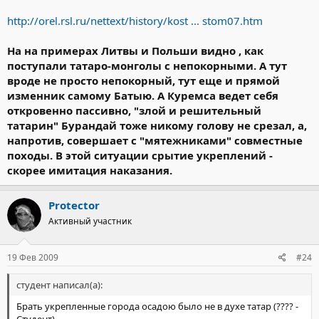
http://orel.rsl.ru/nettext/history/kost ... stom07.htm
На на примерах Литвы и Польши видно , как
поступали татаро-монголы с непокорными. А тут
вроде не просто непокорный, тут еще и прямой
изменник самому Батыю. А Куремса ведет себя
откровенно пассивно, "злой и решительный
татарин" Бурандай тоже никому голову не срезал, а,
напротив, совершает с "мятежниками" совместные
походы. В этой ситуации срытие укреплений -
скорее имитация наказания.
Protector
Активный участник
19 Фев 2009
#24
студент написал(а):
Брать укрепленные города осадою было не в духе татар (???? -