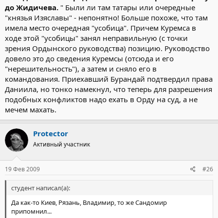
до Жидичева.
" Были ли там татары или очередные
"князья Изяславы" - непонятно! Больше похоже, что там
имела место очередная "усобица". Причем Куремса в
ходе этой "усобицы" занял неправильную (с точки
зрения Ордынского руководства) позицию. Руководство
довело это до сведения Куремсы (отсюда и его
"нерешительность"), а затем и сняло его в
командования. Приехавший Бурандай подтвердил права
Даниила, но тонко намекнул, что теперь для разрешения
подобных конфликтов надо ехать в Орду на суд, а не
мечем махать.
Protector
Активный участник
19 Фев 2009
#26
студент написал(а):
Да как-то Киев, Рязань, Владимир, то же Сандомир
припомнил...