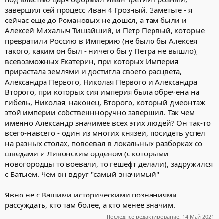
завершил сей процесс Иван 4 Грозный. Заметьте - я
сейчас ещё до Романовых не дошёл, а там были и
Алексей Михалыч Тишайший, и Пётр Первый, которые
превратили Россию в Империю (не было бы Алексея
такого, каким он был - ничего бы у Петра не вышло),
всевозможных Екатерин, при которых Империя
прирастала землями и достигла своего расцвета,
Александра Первого, Николая Первого и Александра
Второго, при которых сия империя была обречена на
гибель, Николая, наконец, Второго, который дмеонтаж
этой империи собственнноручно завершил. Так чем
именно Александр значимее всех этих людей? Он так-то
всего-навсего - один из многих князей, посидеть успел
на разных столах, повоевал в локальных разборках со
шведами и Ливонским орденом (с которыми
новогородцы то воевали, то гешефт делали), задружился
с Батыем. Чем он вдруг "самый значимый"
Явно не с Вашими историческими познаниями
рассуждать, кто там более, а кто менее значим.
Последнее редактирование:
14 Май 2021