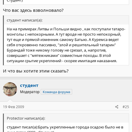
Студент)
Что вас здесь взволновало?
студент написал(а):
На на примерах Литвы и Польши видно , как поступали татаро-
монголы с непокорными. А тут вроде не просто непокорный,
тут еще и прямой изменник самому Батыю. А Куремса ведет
себя откровенно пассивно, "злой и решительный татарин"
Бурандай тоже никому голову не срезал, а, напротив,
совершает с "мятежниками" совместные походы. В этой
ситуации срытие укреплений - скорее имитация наказания.
И что вы хотите этим сказать?
студент
Модератор
Команда форума
19 Фев 2009
#25
Protector написал(а):
студент писал(а):Брать укрепленные города осадою было не в