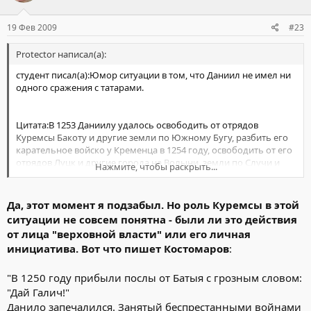
19 Фев 2009
#23
Protector написал(а):
студент писал(а):Юмор ситуации в том, что Даниил не имел ни
одного сражения с татарами.
Цитата:В 1253 Даниилу удалось освободить от отрядов
Куремсы Бакоту и другие земли по Южному Бугу, разбить его
карательное войско у Кременца в 1254 году, освободить от его
отрядов Луцк и другие города на Волыни, земли по Случи и
Нажмите, чтобы раскрыть...
Тетереву, взять Возвягель и развернуть наступление на Киев
Да, этот момент я подзабыл. Но роль Куремсы в этой
ситуации не совсем понятна - были ли это действия
от лица "верховной власти" или его личная
инициатива. Вот что пишет Костомаров
:
"В 1250 году прибыли послы от Батыя с грозным словом:
"Дай Галич!"
Данило запечалился. Занятый беспрестанными войнами