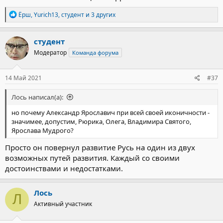
Р
Ёрш
,
Yurich13
,
студент
и 3 других
е
а
к
студент
ц
Модератор
Команда форума
и
и
:
14 Май 2021
#37
Лось написал(а):
но почему Александр Ярославич при всей своей иконичности -
значимее, допустим, Рюрика, Олега, Владимира Святого,
Ярослава Мудрого?
Просто он повернул развитие Русь на один из двух
возможных путей развития. Каждый со своими
достоинствами и недостатками.
Лось
Л
Активный участник