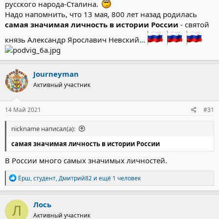
русского народа-Сталина.
Надо напомнить, что 13 мая, 800 лет назад родилась
самая значимая личность в истории России
- святой
князь Александр Ярославич Невский...
Journeyman
Активный участник
14 Май 2021
#31
nickname написал(а):
самая значимая личность в истории России
В России много самых значимых личностей.
Р
Ёрш
,
студент
,
Дмитрий82
и ещё 1 человек
е
а
к
Лось
Л
ц
Активный участник
и