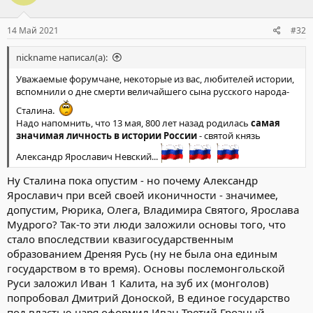
и
:
14 Май 2021
#32
nickname написал(а):
Уважаемые форумчане, некоторые из вас, любителей истории,
вспомнили о дне смерти величайшего сына русского народа-
Сталина.
Надо напомнить, что 13 мая, 800 лет назад родилась
самая
значимая личность в истории России
- святой князь
Александр Ярославич Невский...
Ну Сталина пока опустим - но почему Александр
Ярославич при всей своей иконичности - значимее,
допустим, Рюрика, Олега, Владимира Святого, Ярослава
Мудрого? Так-то эти люди заложили основы того, что
стало впоследствии квазигосударственным
образованием Дреняя Русь (ну не была она единым
государством в то время). Основы послемонгольской
Руси заложил Иван 1 Калита, на зуб их (монголов)
попробовал Дмитрий Доноской, В единое государство
под властью царя оформил Иван Третий Грозный,