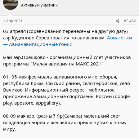
ц
Активный участник
и
и
:
1 Апр 2021
#3.462
03 апреля (соревнования перенесены на другую дату)
аэр.Кудиново Соревнования по авиагонкам.
Авиагонки
— Авианавигационные гонки
май аэр.Орешково - организационный слет участников
программы "Малая авиация на МАКС-2021"
01- 05 мая фестиваль авиационного многоборья,
республика Крым, Сакский район, село Геройское, село
Великое. Информационный ресурс - мобильное
приложение Авиационные спортсмены России (google
play, appstore, appgallery).
08-09 мая аэр.Красный Яр(Самара) маленький слет
владельцев Борей и желающих прикоснуться к этому
миру.