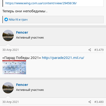
https://www.wing.com.ua/content/view/29458/36/
Теперь они непобедимы .
Р
Nika-hl
и
грач
е
а
к
Fencer
ц
Активный участник
и
и
:
30 Апр 2021
#3.479
«Парад Победы 2021»
http://parade2021.mil.ru/
Fencer
Активный участник
30 Апр 2021
#3.480