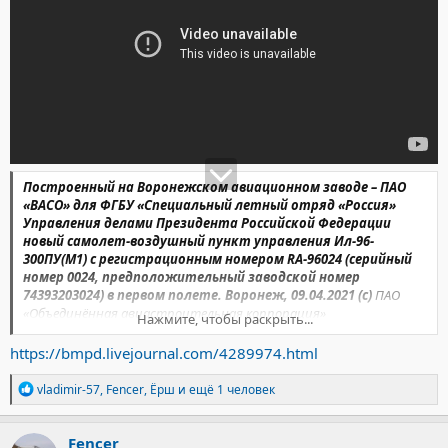
Построенный на Воронежском авиационном заводе – ПАО
«ВАСО» для ФГБУ «Специальный летный отряд «Россия»
Управления делами Президента Российской Федерации
новый самолет-воздушный пункт управления Ил-96-
300ПУ(М1) с регистрационным номером RA-96024 (серийный
номер 0024, предположительный заводской номер
74393203024) в первом полете. Воронеж, 09.04.2021 (с)
ПАО
«Объединённая авиастроительная корпорация»
Нажмите, чтобы раскрыть...
Самолет пилотировал экипаж под руководством командира
летчика-испытателя 1-го класса ПАО «ВАСО», кавалера ордена
https://bmpd.livejournal.com/4289974.html
Мужества Александра Молокостова и летчика-испытателя 1-го
класса ПАО «Ил», кавалера ордена Мужества Дмитрия
Р
vladimir-57
,
Fencer
,
Ёрш
и ещё 1 человек
Комарова.
е
а
Со стороны bmpd укажем,
что 9 апреля совершил первый
к
полет самолет-воздушный пункт управления Ил-96-300ПУ(М1)
Fencer