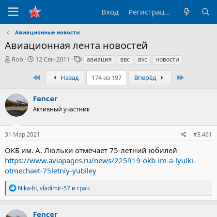
Вход
Регистрация
Авиационные новости
Авиационная лента новостей
А
Д
Т
Rob
12 Сен 2011
авиация
ввс
вкс
новости
в
а
е
т
т
г
Первый
Последни
Назад
174 из 197
Вперёд
о
а
и
р
н
Fencer
т
а
Активный участник
е
ч
м
а
ы
л
31 Мар 2021
#3.461
а
ОКБ им. А. Люльки отмечает 75-летний юбилей
https://www.aviapages.ru/news/225919-okb-im-a-lyulki-
otmechaet-75letniy-yubiley
Р
Nika-hl
,
vladimir-57
и
грач
е
а
к
Fencer