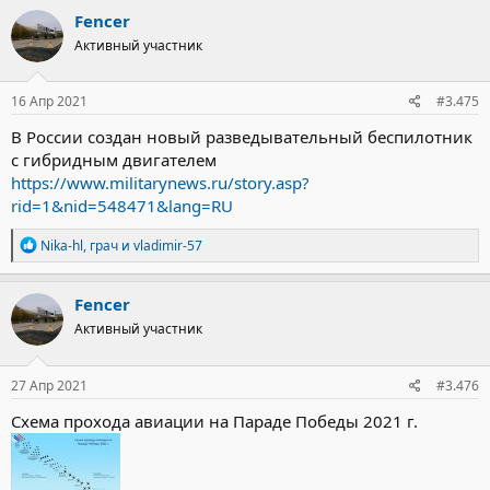
к
Fencer
ц
Активный участник
и
и
:
16 Апр 2021
#3.475
В России создан новый разведывательный беспилотник
с гибридным двигателем
https://www.militarynews.ru/story.asp?
rid=1&nid=548471&lang=RU
Р
Nika-hl
,
грач
и
vladimir-57
е
а
к
Fencer
ц
Активный участник
и
и
:
27 Апр 2021
#3.476
Схема прохода авиации на Параде Победы 2021 г.