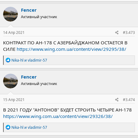
а
к
Fencer
ц
Активный участник
и
и
:
14 Апр 2021
#3.473
КОНТРАКТ ПО АН-178 С АЗЕРБАЙДЖАНОМ ОСТАЕТСЯ В
СИЛЕ
https://www.wing.com.ua/content/view/29295/38/
Р
Nika-hl
и
vladimir-57
е
а
к
Fencer
ц
Активный участник
и
и
:
15 Апр 2021
#3.474
В 2021 ГОДУ "АНТОНОВ" БУДЕТ СТРОИТЬ ЧЕТЫРЕ АН-178
https://www.wing.com.ua/content/view/29326/38/
Р
Nika-hl
и
vladimir-57
е
а