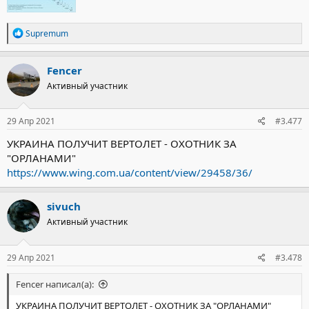
Р
Supremum
е
а
к
Fencer
ц
Активный участник
и
и
:
29 Апр 2021
#3.477
УКРАИНА ПОЛУЧИТ ВЕРТОЛЕТ - ОХОТНИК ЗА
"ОРЛАНАМИ"
https://www.wing.com.ua/content/view/29458/36/
sivuch
Активный участник
29 Апр 2021
#3.478
Fencer написал(а):
УКРАИНА ПОЛУЧИТ ВЕРТОЛЕТ - ОХОТНИК ЗА "ОРЛАНАМИ"