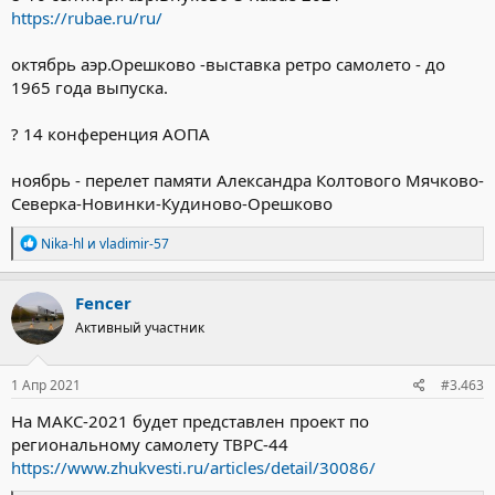
https://rubae.ru/ru/
октябрь аэр.Орешково -выставка ретро самолето - до
1965 года выпуска.
? 14 конференция АОПА
ноябрь - перелет памяти Александра Колтового Мячково-
Северка-Новинки-Кудиново-Орешково
Р
Nika-hl
и
vladimir-57
е
а
к
Fencer
ц
Активный участник
и
и
:
1 Апр 2021
#3.463
На МАКС-2021 будет представлен проект по
региональному самолету ТВРС-44
https://www.zhukvesti.ru/articles/detail/30086/