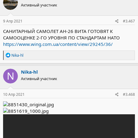
ц
Активный участник
и
и
:
9 Апр 2021
#3.467
САНИТАРНЫЙ САМОЛЕТ АН-26 ВИТА ГОТОВЯТ К
САМООЦЕНКЕ 2-ГО УРОВНЯ ПО СТАНДАРТАМ НАТО
https://www.wing.com.ua/content/view/29245/36/
Р
Nika-hl
е
а
к
Nika-hl
ц
Активный участник
и
и
:
10 Апр 2021
#3.468