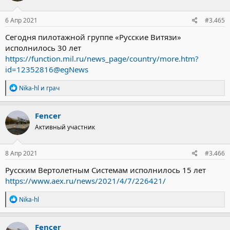
6 Апр 2021
#3.465
Сегодня пилотажной группе «Русские Витязи»
исполнилось 30 лет
https://function.mil.ru/news_page/country/more.htm?
id=12352816@egNews
Р
Nika-hl
и
грач
е
а
к
Fencer
ц
Активный участник
и
и
:
8 Апр 2021
#3.466
Русским Вертолетным Системам исполнилось 15 лет
https://www.aex.ru/news/2021/4/7/226421/
Р
Nika-hl
е
а
к
Fencer