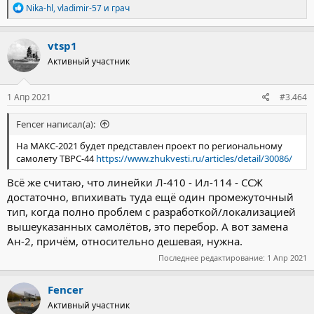
Р
Nika-hl
,
vladimir-57
и
грач
е
а
к
vtsp1
ц
Активный участник
и
и
:
1 Апр 2021
#3.464
Fencer написал(а):
На МАКС-2021 будет представлен проект по региональному
самолету ТВРС-44
https://www.zhukvesti.ru/articles/detail/30086/
Всё же считаю, что линейки Л-410 - Ил-114 - CCЖ
достаточно, впихивать туда ещё один промежуточный
тип, когда полно проблем с разработкой/локализацией
вышеуказанных самолётов, это перебор. А вот замена
Ан-2, причём, относительно дешевая, нужна.
Последнее редактирование:
1 Апр 2021
Fencer
Активный участник