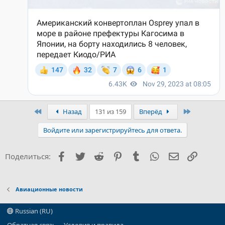
Первый
Последни
Назад
131 из 159
Вперёд
Войдите или зарегистрируйтесь для ответа.
Facebook
Twitter
Reddit
Pinterest
Tumblr
WhatsApp
Электронна
Ссылка
Поделиться:
Авиационные новости
Russian (RU)