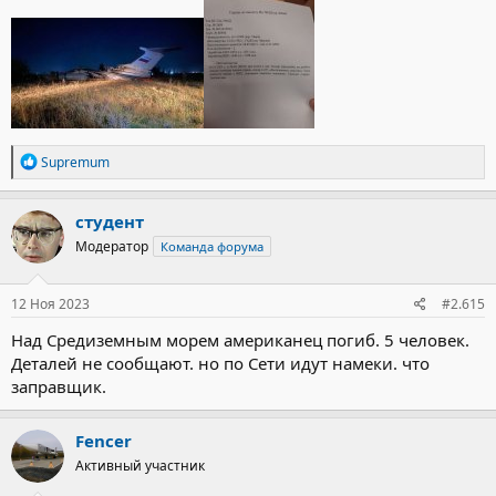
Р
Supremum
е
а
к
студент
ц
Модератор
Команда форума
и
и
:
12 Ноя 2023
#2.615
Над Средиземным морем американец погиб. 5 человек.
Деталей не сообщают. но по Сети идут намеки. что
заправщик.
Fencer
Активный участник