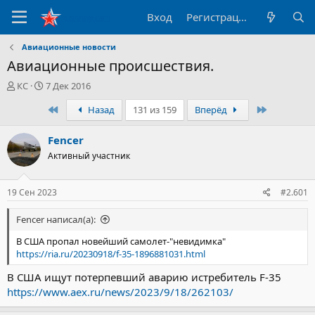
Вход
Регистрация
Авиационные новости
Авиационные происшествия.
А
Д
КС
7 Дек 2016
в
а
Первый
Последни
Назад
131 из 159
Вперёд
т
т
о
а
р
н
Fencer
т
а
Активный участник
е
ч
м
а
ы
л
19 Сен 2023
#2.601
а
Fencer написал(а):
В США пропал новейший самолет-"невидимка"
https://ria.ru/20230918/f-35-1896881031.html
В США ищут потерпевший аварию истребитель F-35
https://www.aex.ru/news/2023/9/18/262103/