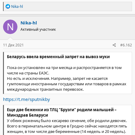
Р
Nika-hl
е
а
к
Nika-hl
ц
Активный участник
и
и
:
11 Дек 2021
#6.162
Беларусь ввела временный запрет на вывоз муки
Пока он установлен на три месяца и распространяется в том
числе на страны ЕАЭС.
Но есть и исключения. Например, запрет не касается
гумпомощи иностранным государствам или товаров в рамках
международных транзитных перевозок.
https://t.me/sputnikby
Еще две беженки из ТЛЦ "Брузги" родили малышей –
Минздрав Беларуси
У обеих рожениц было кесарево сечение, обе родили девочек.
Всего в перинатальном центре в Гродно сейчас находятся пять
женщин, в том числе две беременные (14 недель и 20 недель).