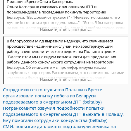
Польши в Бресте Ольга Касперчык.
Ольга Касперчык связалась с виновником ДТП и
порекомендовала последнему покинуть территорию
Беларуси: "Вас домой отпускают?" - "Неизвестно, сказали, что
лучше бы остаться до понедельника…" - "Ясно. Я бы наверняка
на вашем месте возвращалась бы домой. В любом случае, если
Нажмите, чтобы раскрыть...
у вас есть возможность выехать домой, то прошу вас
рассмотреть это. Вас же могут перенаправить потом на другую
В белорусском МИД выразили надежду, что случившееся
работу, не в Беларусь".
происшествие - единичный случай, не характеризующий
Как сообщается в сюжете телеканала, польского водителя и
работу внешнеполитического ведомства Польши в целом.
его отца-напарника на дипломатическом авто доставили в
"Вместе с тем мы не видим возможности для продолжения
Брест, где ими были приобретены билеты на рейсовый автобус
работы данного консульского сотрудника на территории
Санкт-Петербург - Варшава.
Беларуси. Об инциденте мы проинформируем наших
Польские дипломаты знали, что у мужчины уже был
зарубежных партнеров. Рассчитываем, что нашими польскими
письменный запрет на выезд, но осознанно подтолкнули его
коллегами будут сделаны соответствующие выводы", -
Нажмите, чтобы раскрыть...
на преступление. В итоге при попытке пересечения госграницы
резюмировал дипломат.
поляк был задержан в пункте пропуска "Брест" сотрудниками
Сотрудники генконсульства Польши в Бресте
Госпогранкомитета.
организовали попытку побега из Беларуси
Подозреваемому в смертельном ДТП изменена мера
подозреваемого в смертельном ДТП (belta.by)
процессуального принуждения, поляк заключен в изолятор
временного содержания Ленинского отдела УВД Брестского
Погранкомитет озвучил подробности попытки
облисполкома сроком на трое суток.
подозреваемого в смертельном ДТП выехать в Польшу.
Ему помогали сотрудники консульства (belta.by)
СМИ: польские дипломаты подтолкнули земляка на