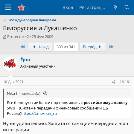
Вход
Регистрация
Международная панорама
Белоруссия и Лукашенко
А
Д
Protector
25 Фев 2009
в
а
Первый
Последни
Назад
309 из 341
Вперёд
т
т
о
а
р
н
Ёрш
т
а
Активный участник
е
ч
м
а
ы
л
10 Дек 2021
#6.161
а
Nika-hl написал(а):
Все белорусские банки подключились к
российскому аналогу
SWIFT (Системе передачи финансовых сообщений ЦБ
России)
https://t.me/rian_ru
Ну не удивительно. Защита от санкций+очередной этап
интеграции