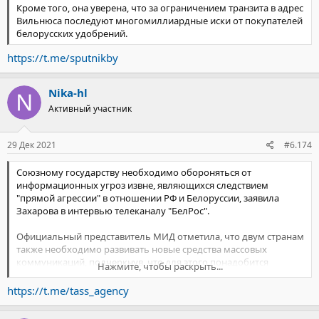
Кроме того, она уверена, что за ограничением транзита в адрес
Вильнюса последуют многомиллиардные иски от покупателей
белорусских удобрений.
https://t.me/sputnikby
Nika-hl
Активный участник
29 Дек 2021
#6.174
Союзному государству необходимо обороняться от
информационных угроз извне, являющихся следствием
"прямой агрессии" в отношении РФ и Белоруссии, заявила
Захарова в интервью телеканалу "БелРос".
Официальный представитель МИД отметила, что двум странам
также необходимо развивать новые средства массовых
коммуникаций, подчеркнув, что для этого понадобится
Нажмите, чтобы раскрыть...
совместная работа на разных направлениях.
https://t.me/tass_agency