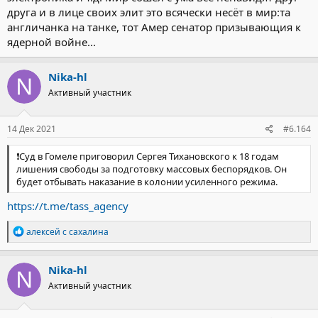
друга и в лице своих элит это всячески несёт в мир:та
англичанка на танке, тот Амер сенатор призывающия к
ядерной войне...
Nika-hl
Активный участник
14 Дек 2021
#6.164
❗️Суд в Гомеле приговорил Сергея Тихановского к 18 годам
лишения свободы за подготовку массовых беспорядков. Он
будет отбывать наказание в колонии усиленного режима.
https://t.me/tass_agency
Р
алексей с сахалина
е
а
к
Nika-hl
ц
Активный участник
и
и
: