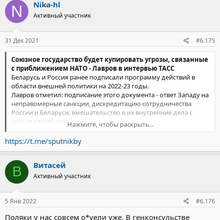
Nika-hl
Активный участник
31 Дек 2021
#6.175
Союзное государство будет купировать угрозы, связанные
с приближением НАТО - Лавров в интервью ТАСС
Беларусь и Россия ранее подписали программу действий в
области внешней политики на 2022-23 годы.
Лавров отметил: подписание этого документа - ответ Западу на
неправомерные санкции, дискредитацию сотрудничества
России и Беларуси, вмешательство в их внутренние дела с
целью дестабилизации.
Нажмите, чтобы раскрыть...
Глава МИД РФ также рассказал, что в СГ намерены развивать
военное сотрудничество из-за неготовности Запада идти на
https://t.me/sputnikby
компромисс.
Витасей
В
Активный участник
5 Янв 2022
#6.176
Поляки у нас совсем о*уели уже. В генконсульстве