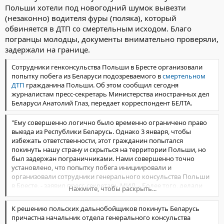
Польши хотели под новогодний шумок вывезти
(незаконно) водителя фуры (поляка), который
обвиняется в ДТП со смертельным исходом. Благо
погранцы молодцы, документы внимательно проверяли,
задержали на границе.
Сотрудники генконсульства Польши в Бресте организовали
попытку побега из Беларуси подозреваемого в
смертельном
ДТП
гражданина Польши. Об этом сообщил сегодня
журналистам пресс-секретарь Министерства иностранных дел
Беларуси Анатолий Глаз, передает корреспондент БЕЛТА.
"Ему совершенно логично было временно ограничено право
выезда из Республики Беларусь. Однако 3 января, чтобы
избежать ответственности, этот гражданин попытался
покинуть нашу страну и скрыться на территории Польши, но
был задержан пограничниками. Нами совершенно точно
установлено, что попытку побега инициировали и
организовали сотрудники генерального консульства Польши
в Бресте, - заявил пресс-секретарь МИД. - Более того, делали
Нажмите, чтобы раскрыть...
это осознанно, понимая и обоснованность ограничений на
выезд для подозреваемого, и то, что в результате ДТП два
К решению польских дальнобойщиков покинуть Беларусь
человека погибли".
причастна начальник отдела генерального консульства