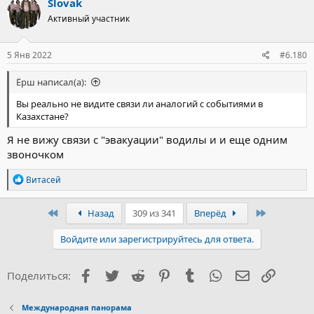
Slovak
Активный участник
5 Янв 2022
#6.180
Ёрш написал(а):
Вы реально не видите связи ли аналогий с событиями в
Казахстане?
Я не вижу связи с "эвакуации" водилы и и еще одним
звоночком
Р
Витасей
е
а
к
Первый
Последни
Назад
309 из 341
Вперёд
ц
и
Войдите или зарегистрируйтесь для ответа.
и
:
Facebook
Twitter
Reddit
Pinterest
Tumblr
WhatsApp
Электронна
Ссылка
Поделиться:
Международная панорама