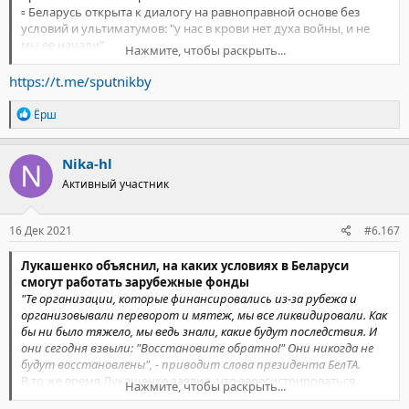
▫️ Беларусь открыта к диалогу на равноправной основе без
условий и ультиматумов: "у нас в крови нет духа войны, и не
мы ее начали"
Нажмите, чтобы раскрыть...
▫️ вводимое Беларусью продэмбарго не нацелено на мелочную
месть
https://t.me/sputnikby
▫️ ситуацию следует использовать во благо экономики
▫️ в правительстве и Нацбанке нет признаков истерии или
Р
Ёрш
нервозности
е
а
▫️ дефицита товаров и роста цен на них быть не должно
к
▫️ "санкционные игры" ни в коей мере не должны отразиться и
Nika-hl
ц
на предстоящих внутриполитических событиях
Активный участник
и
и
:
16 Дек 2021
#6.167
Лукашенко объяснил, на каких условиях в Беларуси
смогут работать зарубежные фонды
"Те организации, которые финансировались из-за рубежа и
организовывали переворот и мятеж, мы все ликвидировали. Как
бы ни было тяжело, мы ведь знали, какие будут последствия. И
они сегодня взвыли: "Восстановите обратно!" Они никогда не
будут восстановлены", - приводит слова президента БелТА.
В то же время Лукашенко заявил, что зарегистрироваться
Нажмите, чтобы раскрыть...
могут фонды, которые будут заниматься социальной защитой