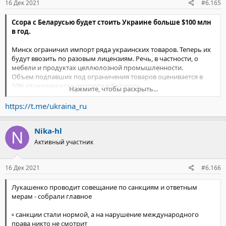
16 Дек 2021
#6.165
Ссора с Беларусью будет стоить Украине больше $100 млн
в год.
Минск ограничил импорт ряда украинских товаров. Теперь их
будут ввозить по разовым лицензиям. Речь, в частности, о
мебели и продуктах целлюлозной промышленности.
Объем подпавших под ограничения товаров оценивается в
10% от украинского экспорта в Беларусь.
Нажмите, чтобы раскрыть...
Поводом стало "систематическое нарушение Украиной
принципов свободной торговли".
https://t.me/ukraina_ru
Ещё в апреле Киев ввел (
https://t.me/sputniklive/18276
)
спецпошлину в 35% на импорт техники из соседней страны, что
Nika-hl
фактически означало запрет на ее покупку.
Активный участник
16 Дек 2021
#6.166
Лукашенко проводит совещание по санкциям и ответным
мерам - собрали главное
▫️ санкции стали нормой, а на нарушение международного
права никто не смотрит