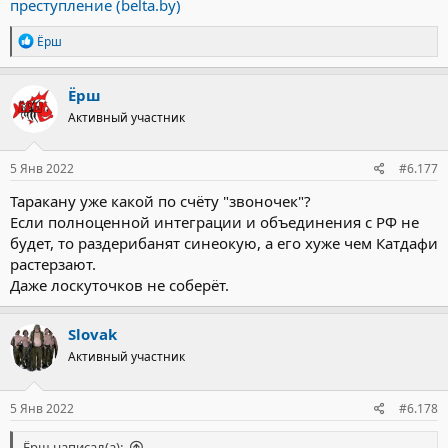
преступление (belta.by)
Р
Ёрш
е
а
к
Ёрш
ц
Активный участник
и
и
:
5 Янв 2022
#6.177
Таракану уже какой по счёту "звоночек"?
Если полноценной интеграции и объединения с РФ не
будет, то раздерибанят синеокую, а его хуже чем Катдафи
растерзают.
Даже лоскуточков не соберёт.
Slovak
Активный участник
5 Янв 2022
#6.178
Ёрш написал(а):