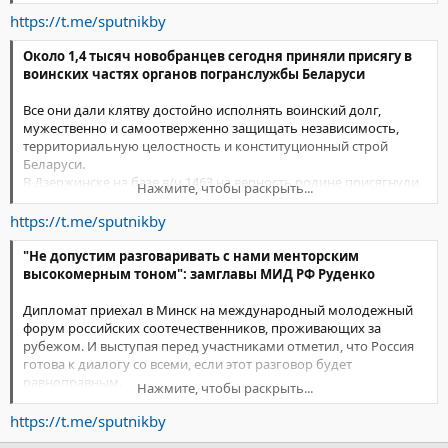
https://t.me/sputnikby
Около 1,4 тысяч новобранцев сегодня приняли присягу в
воинских частях органов погранслужбы Беларуси
Все они дали клятву достойно исполнять воинский долг,
мужественно и самоотверженно защищать независимость,
территориальную целостность и конституционный строй
Беларуси.
В Дзержинске на базе в/ч 1463 на верность родине присягнули
Нажмите, чтобы раскрыть...
больше 230 пограничников из гродненской и гомельской
погрангрупп, передает корреспондент @SPUTNIKBY.
https://t.me/sputnikby
На пограничные заставы молодое пополнение отправится в
начале января.
"Не допустим разговаривать с нами менторским
высокомерным тоном": замглавы МИД РФ Руденко
Дипломат приехал в Минск на международный молодежный
форум российских соотечественников, проживающих за
рубежом. И выступая перед участниками отметил, что Россия
готова к диалогу со всеми, если этот разговор будет
равноправным.
Нажмите, чтобы раскрыть...
"Мы никому ничего не навязываем и никого не учим", –
https://t.me/sputnikby
отметил он.