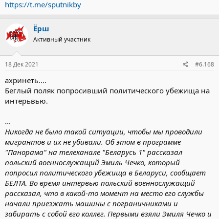
населения.
https://t.me/sputnikby
пресс-служба президента
Ёрш
Активный участник
18 Дек 2021
#6.168
ахринеть....
Беглый поляк попросивший политического убежища на
интерьвью.
...
Никогда не было такой ситуации, чтобы мы проводили
мигрантов и их не убивали. Об этом в программе
"Панорама" на телеканале "Беларусь 1" рассказал
польский военнослужащий Эмиль Чечко, который
попросил политического убежища в Беларуси, сообщает
БЕЛТА. Во время интервью польский военнослужащий
рассказал, что в какой-то момент на место его службы
начали приезжать машины с пограничниками и
забирать с собой его коллег. Первыми взяли Эмиля Чечко и