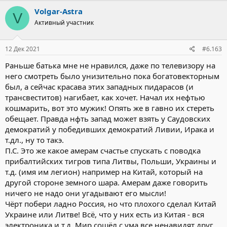
Volgar-Astra
V
Активный участник
12 Дек 2021
#6.163
Раньше батька мне не нравился, даже по телевизору на
него смотреть было унизительно пока богатовекторным
был, а сейчас красава этих западных пидарасов (и
трансвеститов) нагибает, как хочет. Начал их нефтью
кошмарить, вот это мужик! Опять же в гавно их стереть
обещает. Правда нфть запад может взять у Саудовских
демократий у победивших демократий Ливии, Ирака и
т.дл., ну то такэ.
П.С. Это же какое амерам счастье спускать с поводка
прибалтийских тигров типа Литвы, Польши, Украины и
т.д. (имя им легион) например на Китай, который на
другой стороне земного шара. Амерам даже говорить
ничего не надо они угадывают его мысли!
Чёрт побери ладно Россия, но что плохого сделал Китай
Украине или Литве! Всё, что у них есть из Китая - вся
электроника и т.д. Мир сошёл с ума все ненавидят друг