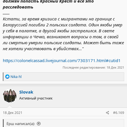
должен попасть Красный Крест и все это
расследовать
......
Кстати, за время кризиса с мигрантами на границе с
Белоруссией погибли 2 польских солдата. Один якобы умер
у себя в палатке, а другой якобы застрелился. В свете
информации о Чечко, возникают вопросы о том, а своей
ли смертью умерли польские солдаты. Может быть тоже
не хотели участвовать в убийствах..."
https://colonelcassad.livejournal.com/7303171.html#cutid1
Последнее редактирование:
18 Дек 2021
Р
Nika-hl
е
а
к
Slovak
ц
Активный участник
и
и
:
18 Дек 2021
#6.169
Ёрш написал(а):