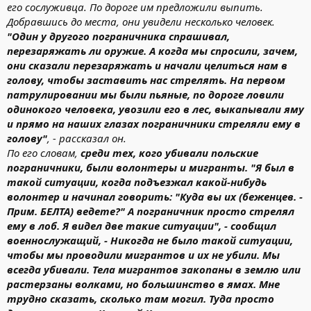
его сослуживца. По дороге им предложили выпить.
Добравшись до места, они увидели несколько человек.
"Один у другого пограничника спрашивал,
перезаряжать ли оружие. А когда мы спросили, зачем,
они сказали перезаряжать и начали целиться нам в
голову, чтобы заставить нас стрелять. На первом
патрулировании мы были пьяные, по дороге ловили
одинокого человека, увозили его в лес, выкапывали яму
и прямо на наших глазах пограничники стреляли ему в
голову"
, - рассказал он.
По его словам,
среди тех, кого убивали польские
пограничники, были волонтеры и мигранты. "Я был в
такой ситуации, когда подъезжал какой-нибудь
волонтер и начинал говорить: "Куда вы их (беженцев. -
Прим. БЕЛТА) ведете?" А пограничник просто стрелял
ему в лоб. Я видел две такие ситуации", - сообщил
военнослужащий, - Никогда не было такой ситуации,
чтобы мы проводили мигрантов и их не убили. Мы
всегда убивали. Тела мигрантов закопаны в землю или
растерзаны волками, но большинство в ямах. Мне
трудно сказать, сколько там могил. Туда просто