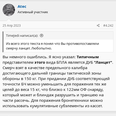
а
к
Atec
ц
Активный участник
и
и
:
25 Апр 2023
#4.242
TimeJedi написал(а):
Из всего этого текста я понял что Вы противопоставляли
смерчу ланцет. Любопытно.
Вы немного ошиблись. Я ясно указал:
Типичным
представителем
этого
вида БПЛА является ДУБ
"Ланцет"
.
Смерч взят в качестве предельного калибра
достигающего дальней границы тактической зоны
обороны в 150 кг. При придании ДУБ соответствующей
точности БЧ можно уменьшить для поражения тех же
целей до веса 15 кг, что близко к 122мм ОФ снаряду,
который может и блиндаж разрушить и траншею на
части рассечь. Для поражения бронетехники можно
использовать кумулятивные субэлементы из кассет.