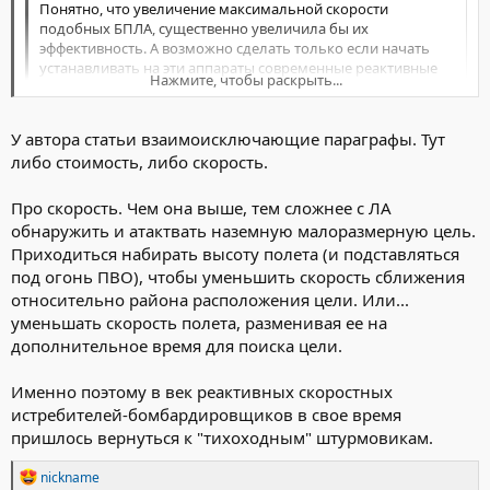
Понятно, что увеличение максимальной скорости
нести груз до 6 кг. Компоненты и производство, за
подобных БПЛА, существенно увеличила бы их
исключением двигателя, российские.
эффективность. А возможно сделать только если начать
устанавливать на эти аппараты современные реактивные
Кроме этого, дрон оснащен искусственным интеллектом и
Нажмите, чтобы раскрыть...
моторы. Превратив их по сути в некий аналог крылатой
компьютерным зрением, он работает в рамках тепловых
ракеты.
сигнатур и в рамках образов. В том числе в ближайшее время
будет использована возможность корректировки
У автора статьи взаимоисключающие параграфы. Тут
инерциальной системы, что позволит полностью избавиться
Нажмите, чтобы раскрыть...
либо стоимость, либо скорость.
от использования радиоканалов.
Про скорость. Чем она выше, тем сложнее с ЛА
Посмотреть вложение 31271
обнаружить и атактвать наземную малоразмерную цель.
Данная машина запускается с наземной катапульты, которая
Приходиться набирать высоту полета (и подставляться
быстро разворачивается, или с помощью твердотопливного
под огонь ПВО), чтобы уменьшить скорость сближения
ракетного разгонного устройства.
относительно района расположения цели. Или...
уменьшать скорость полета, разменивая ее на
Теперь оператору БПЛА достаточно только вывести
дополнительное время для поиска цели.
барражирующий боеприпас в район нахождения цели, а
бортовая система уже сама нацелит дрон на конкретный
объект, который будет заранее задан.
Именно поэтому в век реактивных скоростных
истребителей-бомбардировщиков в свое время
При этом, если позволяет обстановка, то дроном можно
пришлось вернуться к "тихоходным" штурмовикам.
управлять по старинке в режиме FPV. То есть наводя дрон по
видеосвязи прямо в цель.
Р
nickname