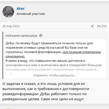
Atec
Активный участник
26 Апр 2023
#4.250
nickname написал(а):
ДУБы, по-моему будут применяться точечно только для
поражения огневых средств (на какой бы базе они не
строились), полевой фортификации,
чья позиция определена
однозначно.
Я имею в виду, что совершенство ваших датчиков и
маскировочных мер и экипировки врага определяет большее
или меньшее использование определенных типов средств...
Нажмите, чтобы раскрыть...
О задачах я сказал, а это лишь условия для их
выполнения, как и требования к достоверности
развединформации. ДУБы работают только по
разведанным целям. Сами они цели не ищут.