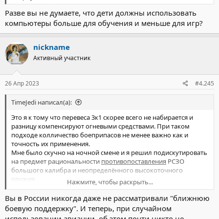
Разве вы не думаете, что дети должны использовать
компьютеры больше для обучения и меньше для игр?
nickname
Активный участник
26 Апр 2023
#4.245
TimeJedi написал(а):
Это я к тому что перевеса 3к1 скорее всего не набирается и
разницу компенсируют огневыми средствами. При таком
подходе колличество боеприпасов не менее важно как и
точность их применения.
Мне было скучно на ночной смене и я решил подискутировать
на предмет рациональности
противопоставления
РСЗО
большого калибра и неопределённого высокоточного
оружия.
Нажмите, чтобы раскрыть...
Так-то я нормативы эти знаю и что бы поражения одиночной
цели высокоточка лучше, однако когда я вижу указанную
Вы в России никогда даже не рассматривали "ближнюю
выше схему обороны МСВ Я понимаю что лучше пакет смерча
боевую поддержку". И теперь, при случайном
или ТОС ну или на худой конец батарею МСТА-С иметь в
использовании авиации, об этом почти никто не