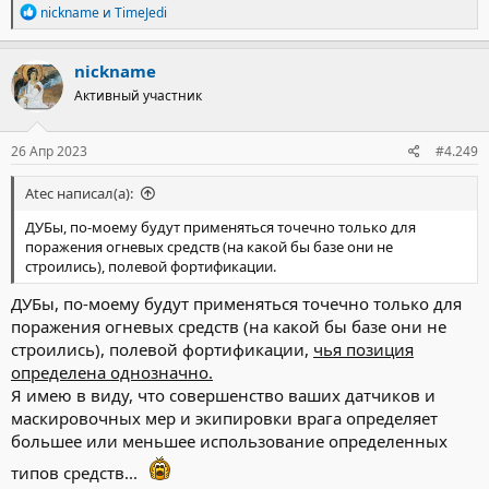
Р
nickname
и
TimeJedi
е
а
к
nickname
ц
Активный участник
и
и
:
26 Апр 2023
#4.249
Atec написал(а):
ДУБы, по-моему будут применяться точечно только для
поражения огневых средств (на какой бы базе они не
строились), полевой фортификации.
ДУБы, по-моему будут применяться точечно только для
поражения огневых средств (на какой бы базе они не
строились), полевой фортификации,
чья позиция
определена однозначно.
Я имею в виду, что совершенство ваших датчиков и
маскировочных мер и экипировки врага определяет
большее или меньшее использование определенных
типов средств...