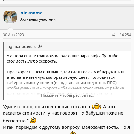
е
Испытания аппарата продлятся до конца года. И если они
а
закончатся успешно, то в 2024 году эта техника начнёт
к
nickname
поступать в войска.
ц
Активный участник
и
http://alternathistory.ru/lantset-n...j-dron-kamikadze-k-5-s-
и
reaktivnym-dvigatelem/
:
30 Апр 2023
#4.254
Tigr написал(а):
У автора статьи взаимоисключающие параграфы. Тут либо
стоимость, либо скорость.
Про скорость. Чем она выше, тем сложнее с ЛА обнаружить и
атактвать наземную малоразмерную цель. Приходиться
набирать высоту полета (и подставляться под огонь ПВО),
чтобы уменьшить скорость сближения относительно района
расположения цели. Или... уменьшать скорость полета,
Нажмите, чтобы раскрыть...
разменивая ее на дополнительное время для поиска цели.
Удивительно, но я полностью согласен.
А что
Именно поэтому в век реактивных скоростных истребителей-
касается стоимости, у нас говорят: "У бабушки тоже не
бомбардировщиков в свое время пришлось вернуться к
"тихоходным" штурмовикам.
бесплатно."
Итак, перейдем к другому вопросу: малозаметность. Но я