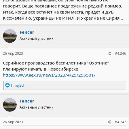
качестве поддержки нежели один два высокоточных
говорит. Ваше последнее предложение-редкий пример.
боеприпаса. Конечно если это не пара 1500кг ФАБов/ОДАБов
Итак, когда все встанет на свои места, придет и ДУБ.
К сожалению, украинцы не ИГИЛ, и Украина не Сирия...
Fencer
Активный участник
26 Апр 2023
#4.246
Серийное производство беспилотника "Охотник"
планируют начать в Новосибирске
https://www.aex.ru/news/2023/4/25/256501/
Р
TimeJedi
е
а
к
Fencer
ц
Активный участник
и
и
:
26 Апр 2023
#4.247