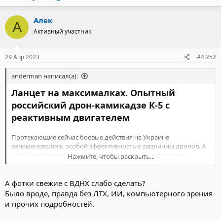
Алек
А
Активный участник
29 Апр 2023
#4.252
anderman написал(а):
Ланцет на максималках. Опытный
российский дрон-камикадзе К-5 с
реактивным двигателем
Протекающие сейчас боевые действия на Украине
ознаменовались особой эффективностью различны дронов. А
особую эффективность проявили так называемые дроны-
Нажмите, чтобы раскрыть...
камикадзе, или барражирующие боеприпасы. Так количество
уничтоженных единиц техники БПЛА Ланцет уже перевалило
две сотни и стремительно приближается к третьей. По Гераням
А фотки свежие с ВДНХ слабо сделать?
такая статистика не ведётся, да и не охотится она за
Было вроде, правда без ЛТХ, ИИ, компьютерного зрения
отдельными боевыми машинами. Данные дроны заменили
и прочих подробностей.
собой крылатые ракеты, которые имеют приличную
стоимость, и наносят чувствительные удары в глубине