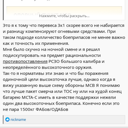
Нажмите, чтобы раскрыть...
Это я к тому что перевеса 3к1 скорее всего не набирается
и разницу компенсируют огневыми средствами. При
таком подходе колличество боеприпасов не менее важно
как и точность их применения.
Мне было скучно на ночной смене и я решил
подискутировать на предмет рациональности
противопоставления
РСЗО большого калибра и
неопределённого высокоточного оружия.
Так-то я нормативы эти знаю и что бы поражения
одиночной цели высокоточка лучше, однако когда я
вижу указанную выше схему обороны МСВ Я понимаю
что лучше пакет смерча или ТОС ну или на худой конец
батарею МСТА-С иметь в качестве поддержки нежели
один два высокоточных боеприпаса. Конечно если это
не пара 1500кг ФАБов/ОДАБов
Р
nickname
е