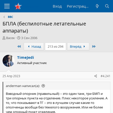
Вход
Регистрация
ВВС
БПЛА (беспилотные летательные
аппараты)
А
Д
Васек
3 Сен 2006
в
а
Первый
Последни
Назад
213 из 294
Вперёд
т
т
о
а
р
н
TimeJedi
т
а
Активный участник
е
ч
м
а
ы
л
25 Апр 2023
#4.241
а
anderman написал(а):
Взводный опорник (правильный) -- это один танк, три БМП и
три опорных пункта на отделение. Плюс некоторое усиление. А
то, что показывают в ТГ -- это в лучшем случае какие-то
ополченцы вообще без тяжелого вооружения. Или не более
чем опорный пункт отделения.