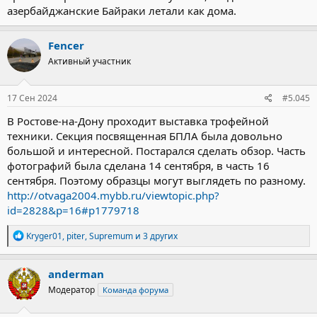
азербайджанские Байраки летали как дома.
Fencer
Активный участник
17 Сен 2024
#5.045
В Ростове-на-Дону проходит выставка трофейной
техники. Секция посвященная БПЛА была довольно
большой и интересной. Постарался сделать обзор. Часть
фотографий была сделана 14 сентября, в часть 16
сентября. Поэтому образцы могут выглядеть по разному.
http://otvaga2004.mybb.ru/viewtopic.php?
id=2828&p=16#p1779718
Р
Kryger01
,
piter
,
Supremum
и 3 других
е
а
к
anderman
ц
Модератор
Команда форума
и
и
: