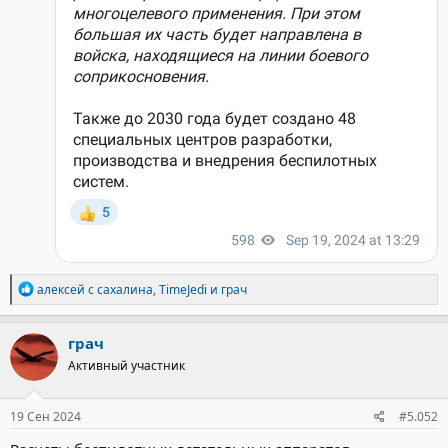
Р
алексей с сахалина
,
TimeJedi
и
грач
е
а
к
грач
ц
Активный участник
и
и
:
19 Сен 2024
#5.052