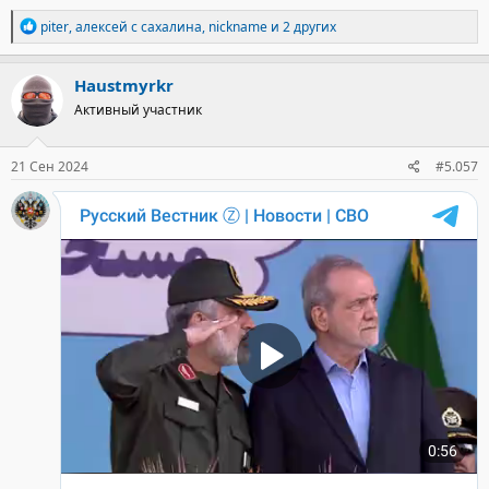
Р
piter
,
алексей с сахалина
,
nickname
и 2 других
е
а
к
Haustmyrkr
ц
Активный участник
и
и
:
21 Сен 2024
#5.057