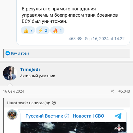
Р
Rav
и
грач
е
а
к
TimeJedi
ц
Активный участник
и
и
:
16 Сен 2024
#5.043
Haustmyrkr написал(а):