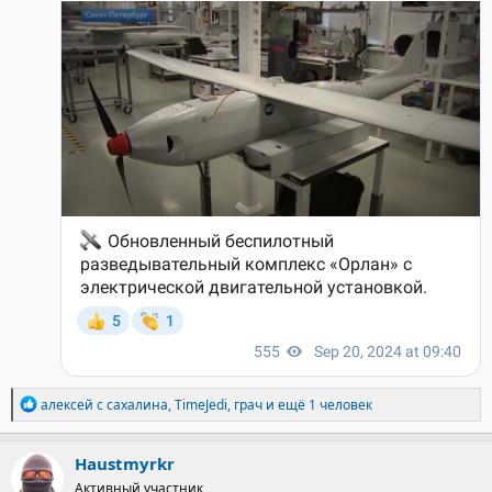
Р
алексей с сахалина
,
TimeJedi
,
грач
и ещё 1 человек
е
а
к
Haustmyrkr
ц
Активный участник
и