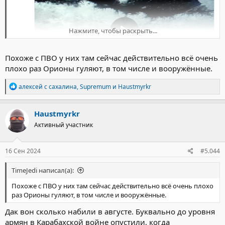
Нажмите, чтобы раскрыть...
Похоже с ПВО у них там сейчас действительно всё очень
плохо раз Орионы гуляют, в том числе и вооружённые.
Р
алексей с сахалина
,
Supremum
и
Haustmyrkr
е
а
к
Haustmyrkr
ц
Активный участник
и
и
:
16 Сен 2024
#5.044
TimeJedi написал(а):
Похоже с ПВО у них там сейчас действительно всё очень плохо
раз Орионы гуляют, в том числе и вооружённые.
Дак вон сколько набили в августе. Буквально до уровня
армян в Карабахской войне опустили, когда