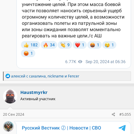
Р
алексей с сахалина
,
nickname
и
Fencer
е
а
к
Haustmyrkr
ц
Активный участник
и
и
:
20 Сен 2024
#5.055