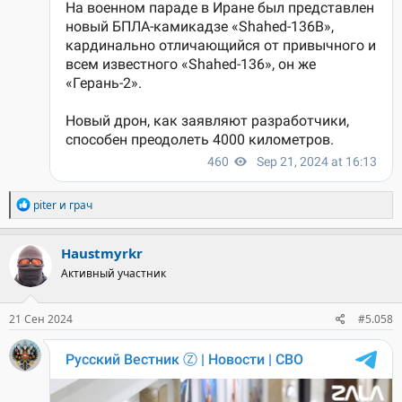
Р
piter
и
грач
е
а
к
Haustmyrkr
ц
Активный участник
и
и
:
21 Сен 2024
#5.058