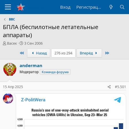
Вход
Регистрация
ВВС
БПЛА (беспилотные летательные
аппараты)
А
Д
Васек
3 Сен 2006
в
а
Первый
Последни
Назад
276 из 294
Вперёд
т
т
о
а
р
н
anderman
т
а
Модератор
Команда форума
е
ч
м
а
ы
л
15 Апр 2025
#5.501
а