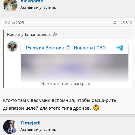
nickname
ц
Активный участник
и
и
:
19 Апр 2025
#5.512
Haustmyrkr написал(а):
Нажмите, чтобы раскрыть...
Кто-то там у вас умно вспомнил, чтобы расширить
диапазон целей для этого типа дронов.
TimeJedi
Активный участник