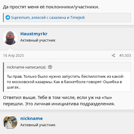
Да простят меня её поклонники/участники.
Р
Supremum
,
алексей с сахалина
и
TimeJedi
е
а
к
Haustmyrkr
ц
Активный участник
и
и
:
16 Апр 2025
#5.503
nickname написал(а):
Ты прав. Только было нужно запустить беспилотник из какой-
то московской казармы. Как в баскетболе говорят: Ошибка в
шагах..
Ответил выше. Тебе в том числе, если уж на «ты»
перешли. Это личная инициатива подразделения.
nickname
Активный участник