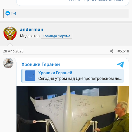
Р
T-4
е
а
к
anderman
ц
Модератор
Команда форума
и
и
:
28 Апр 2025
#5.518