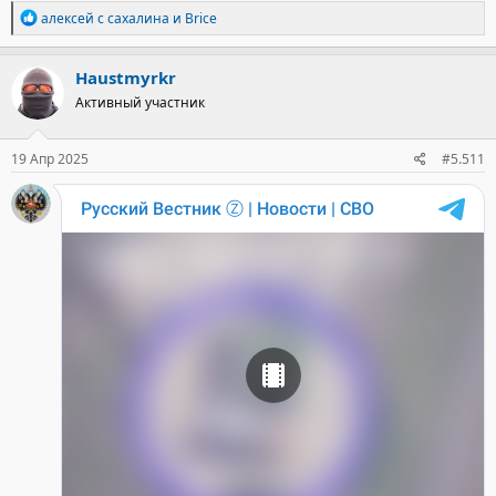
Р
алексей с сахалина
и
Brice
е
а
к
Haustmyrkr
ц
Активный участник
и
и
:
19 Апр 2025
#5.511