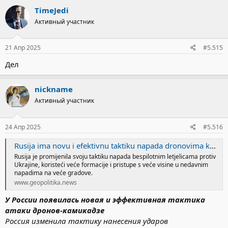
TimeJedi
Активный участник
21 Апр 2025
#5.515
Дел
nickname
Активный участник
24 Апр 2025
#5.516
Rusija ima novu i efektivnu taktiku napada dronovima kamikazama | Geopolitika News
Rusija je promijenila svoju taktiku napada bespilotnim letjelicama protiv
Ukrajine, koristeći veće formacije i pristupe s veće visine u nedavnim
napadima na veće gradove.
www.geopolitika.news
У России появилась новая и эффективная тактика
атаки дронов-камикадзе
Россия изменила тактику нанесения ударов