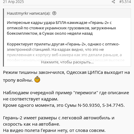
21 Апр 2025
#5.514
Haustmyrkr написал(а):
Интересные кадры удара БПЛА-камикадзе «Герань-2» с
оптикой по стоянке украинских грузовиков, загруженных
боекомплектом, в Сумах около недели назад
Корректирует прилеты другая «Герань-2», однако с оптико-
электронной станцией. На кадрах видно, что это не
приклеенная к корпусу веб-камера как это делали раньше, а
профессиональная встроенная система, передающая высокое
Нажмите, чтобы раскрыть...
качество картинки. На ум приходят неоднократно
показываемые «Герани» с оптикой, подписанные MC 236.
Режим тишины закончился, Одесская ЦИПСа выходит на
тропу войны.
В ролике она названа «Geran-2 Seeker», или же «Искатель», так
что можно предположить, что у ударной «Герани» появился
Наблюдаем очередной пример "перемоги" где описание
разведывательный подвид, который будет выполнять функции
разведчика и корректировщика, что в условиях заполонивших
не соответствует кадрам.
украинское небо зенитных FPV-дронов делает их
Кроме одного момента, это Сумы N-50.9350, S-34.7745.
востребованными, поскольку они быстрее и высота полета у
них выше.
Герань-2 имеет размеры с легковой автомобиль и
скорость как на автобане.
На видео полета Герани нету, от слова совсем.