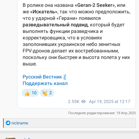
Последнее редактирование:
19 Апр 2025
Р
nickname
е
а
к