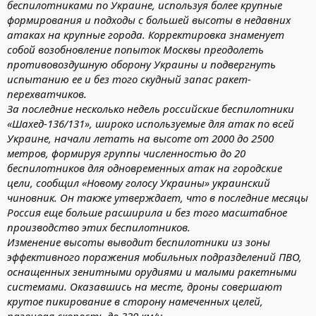
беспилотниками по Украине, используя более крупные
формирования и подходы с большей высоты в недавних
атаках на крупные города. Корректировка знаменует
собой возобновление попыток Москвы преодолеть
противовоздушную оборону Украины и подвергнуть
испытанию ее и без того скудный запас ракет-
перехватчиков.
За последние несколько недель российские беспилотники
«Шахед-136/131», широко используемые для атак по всей
Украине, начали летать на высоте от 2000 до 2500
метров, формируя группы численностью до 20
беспилотников для одновременных атак на городские
цели, сообщил «Новому голосу Украины» украинский
чиновник. Он также утверждает, что в последние месяцы
Россия еще больше расширила и без того масштабное
производство этих беспилотников.
Изменение высоты выводит беспилотники из зоны
эффективного поражения мобильных подразделений ПВО,
оснащенных зенитными орудиями и малыми ракетными
системами. Оказавшись на месте, дроны совершают
крутое пикирование в сторону намеченных целей,
развивая скорость до 320 км/ч...