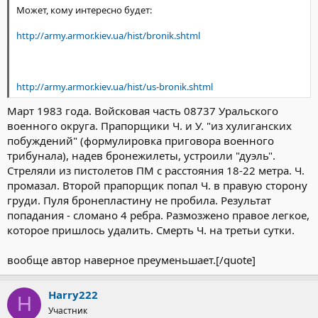
Может, кому интересно будет:
http://army.armor.kiev.ua/hist/bronik.shtml
http://army.armor.kiev.ua/hist/us-bronik.shtml
Март 1983 года. Войсковая часть 08737 Уральского
военного округа. Прапорщики Ч. и У. "из хулиганских
побуждений" (формулировка приговора военного
трибунала), надев бронежилеты, устроили "дуэль".
Стреляли из пистолетов ПМ с расстояния 18-22 метра. Ч.
промазал. Второй прапорщик попал Ч. в правую сторону
груди. Пуля бронепластину не пробила. Результат
попадания - сломано 4 ребра. Размозжено правое легкое,
которое пришлось удалить. Смерть Ч. на третьи сутки.
вообще автор наверное преуменьшает.[/quote]
Harry222
H
Участник