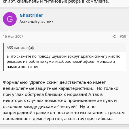
спирт, скальпель и титановые ребра в комплекте.
Ghostrider
G
Активный участник
16 Ноя 2007
#50
ASS написал(а):
а что скажете по поводу шумихи вокруг драгон скин? у них по
рекламе и пробитие хуже, и заброоневой эффект меньше и
памяти почти нет
Формально "Драгон скин" действительно имеет
великолепные защитные характеристики... Но только
при углах обстрела близких к нормали! А так в
некоторых случаях возможно проникновение пуль и
осколков между дисками-"чешуей". Ну и по
запреградной травме он постоянно испытания с треском
проваливает- демпфера нет, а конструкция гибкая...