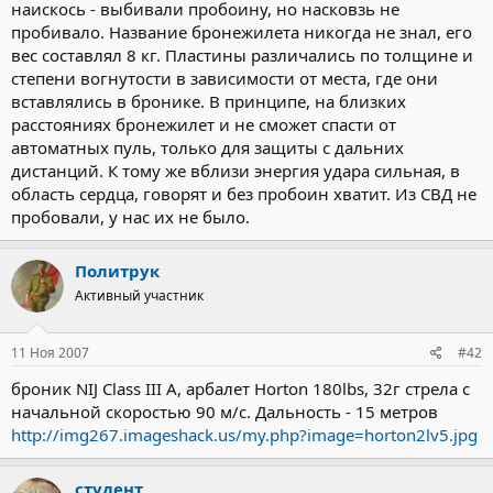
наискось - выбивали пробоину, но насковзь не
пробивало. Название бронежилета никогда не знал, его
вес составлял 8 кг. Пластины различались по толщине и
степени вогнутости в зависимости от места, где они
вставлялись в бронике. В принципе, на близких
расстояниях бронежилет и не сможет спасти от
автоматных пуль, только для защиты с дальних
дистанций. К тому же вблизи энергия удара сильная, в
область сердца, говорят и без пробоин хватит. Из СВД не
пробовали, у нас их не было.
Политрук
Активный участник
11 Ноя 2007
#42
броник NIJ Class III A, арбалет Horton 180lbs, 32г стрела с
начальной скоростью 90 м/с. Дальность - 15 метров
http://img267.imageshack.us/my.php?image=horton2lv5.jpg
студент