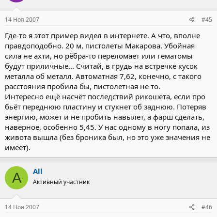
14 Ноя 2007
#45
Где-то я этот пример видел в интернете. А что, вполне
правдоподобно. 20 м, пистолеты Макарова. Убойная
сила не ахти, но рёбра-то переломает или гематомы
будут приличные... Считай, в грудь на встречке кусок
металла об металл. Автоматная 7,62, конечно, с такого
расстояния пробила бы, пистолетная не то.
Интересно ещё насчёт последствий рикошета, если про
бьёт переднюю пластину и стукнет об заднюю. Потеряв
энергию, может и не пробить навылет, а фарш сделать,
наверное, особенно 5,45. У нас одному в ногу попала, из
живота вышла (без броника был, но это уже значения не
имеет).
All
A
Активный участник
14 Ноя 2007
#46