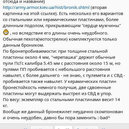
отсюда и название)
http://army.armor.kiev.ua/hist/bronik.shtml
(вторая
картинка на этой ссылке). Есть несколько его вариантов
со стальными или керамическими пластинами, более
длинным подолом, прикрывающим "сердце мужчины"
, но вследствие его длины очень неудобного.
Обычная пехота(мотострелки) комплектуются только
данным броником.
По бронепробиваемости: при толщине стальной
пластины около 4 мм, "черепашка" держит обычные
пули ПсГс калибра 5.45 мм с расстояния около 15 м, но
пулями ПП пробивается с небольшого расстояния
навылет, с более дальнего - не знаю, с пулемета и с СВД -
пробивается также навылет. У керамических пластин
бронестойкость немного получше, две сдвоенные
пластины могут выдержать выстрел из СВД в упор.
По весу: экземпляр со стальными пластинами весит 14
кг.
Вообще же данный бронежилет неудачно скомпонован
и очень неудобен, давно бы пора заменить :-bad^