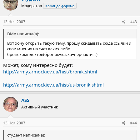
Модератор
Команда форума
13 Ноя 2007
#43
DMA написал(а):
Вот хочу открыть такую тему, прошу скидывать сюда ссылки и
свои мнения на счет каких либо
бронекомплектов(броник+каска+перчакти....)
Может, кому интересно будет:
http://army.armor.kiev.ua/hist/bronik.shtml
http://army.armor.kiev.ua/hist/us-bronik.shtml
ASS
Активный участник
13 Ноя 2007
#44
студент написал(а):