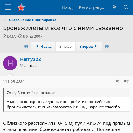
Вход
Регистрация
Снаряжение и экипировка
Бронежилеты и все что с ними связанно
А
Д
DMA
9 Янв 2007
в
а
Первый
Последний
Назад
3 из 25
Вперёд
т
т
о
а
р
н
Harry222
H
т
а
Участник
е
ч
м
а
ы
л
11 Ноя 2007
#41
а
Zmey Smirnoff написал(а):
А можно конкретные данные по пробитию российских
бронежилетов (не книг) автоматами и СВД. Заранее спасибо.
С близкого расстояния (10-15 м) пули АКС-74 под прямым
углом пластины бронежилета пробивали. Попавшие