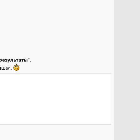
 результаты
".
ышал.