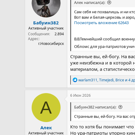
Алек написал(а):
и
:
Сам себя не похвалишь и ни кто
Вот вам и Белая-церковь и аэро
Бабуин382
Посмотреть вложение 62643
Активный участник
Сообщения
2.894
В.В.Темнейший сообщил военную
Адрес
г.Новосибирск
Обломс для ура-патриотов ун
Странные вы, ей-богу. На в
уже неизбежна и в которой
материалом, а статистическ
Р
warlam311
,
TimeJedi
,
Brice
и 4 д
е
а
к
6 Июн 2026
ц
А
и
Бабуин382 написал(а):
и
:
Странные вы, ей-богу. На вас 
Кто то хотя бы понимает что
Алек
Но ура-патриоты упорно кин
Активный участник