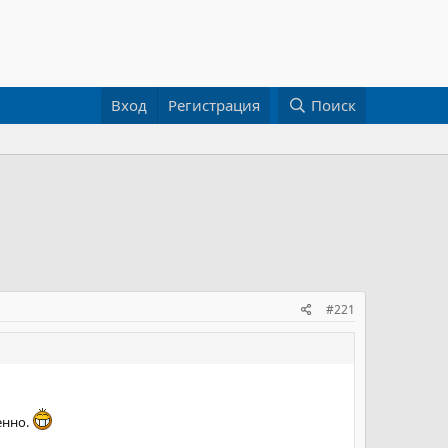
Вход
Регистрация
Поиск
#221
енно.