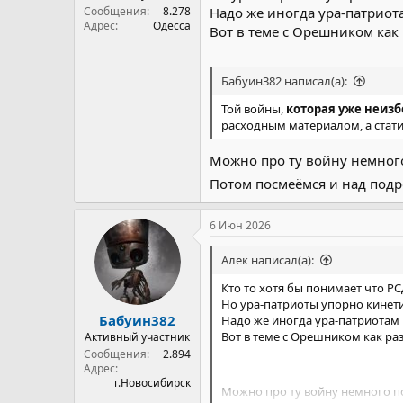
Сообщения
8.278
Надо же иногда ура-патриот
Адрес
Одесса
Вот в теме с Орешником как 
Бабуин382 написал(а):
Той войны,
которая уже неиз
расходным материалом, а стат
Можно про ту войну немног
Потом посмеёмся и над подр
6 Июн 2026
Алек написал(а):
Кто то хотя бы понимает что РС
Но ура-патриоты упорно кинет
Бабуин382
Надо же иногда ура-патриотам
Вот в теме с Орешником как раз
Активный участник
Сообщения
2.894
Адрес
г.Новосибирск
Можно про ту войну немного п