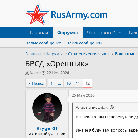
Главная
Форумы
Что нового?
Гал
Новые сообщения
Поиск сообщений
Главная
Форумы
Стратегические силы
Ракетные 
БРСД «Орешник»
А
Д
Алек
22 Ноя 2024
в
а
Назад
1
…
10
11
12
т
т
о
а
р
н
25 Май 2026
т
а
е
ч
Алек написал(а):
м
а
ы
л
Вы никого там не перепутали д
а
Kryger01
Иначе я буду вам вопросы адр
Активный участник