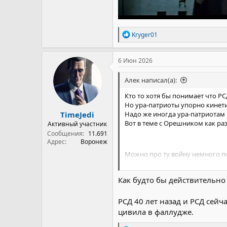
Р
Kryger01
е
а
к
6 Июн 2026
ц
и
Алек написал(а):
и
:
Кто то хотя бы понимает что РС
Но ура-патриоты упорно кинет
TimeJedi
Надо же иногда ура-патриотам
Вот в теме с Орешником как раз
Активный участник
Сообщения
11.691
Адрес
Воронеж
Можно про ту войну немного п
Потом посмеёмся и над подроб
Как будто бы действительно 
РСД 40 лет назад и РСД сейч
цивила в фаллудже.