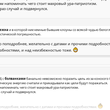
ам напоминать чего стоит махровый ура-патриотизм.
раз случай и подвернулся.
бежна
и в которой никчемные бывшие клоуны со всякой чудью белог
истической погрешностью.
о поподробнее, желательно с датами и прочими подробнос
обностями, и над неизбежностью тоже.
Д с
болванками
банально невозможно поразить цель из за конского 
ическую энергию считали и прикидывали как цели будут поражаться.
 напоминать чего стоит махровый ура-патриотизм.
 случай и подвернулся.
оподробнее, желательно с датами и прочими подробностями.