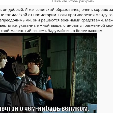
Нажмите, чтобы раскрыть...
ностями, и над неизбежностью тоже.
т, он добрый. Я же, советский образованец, очень хорошо
е так далёкой от нас истории. Если противоречия между го
непреодолимыми, они решаются военными средствами. Меж
ъекты же, указанные мной выше, становятся разменной моне
е свой маленький гешефт. Задумайтесь о более важном.