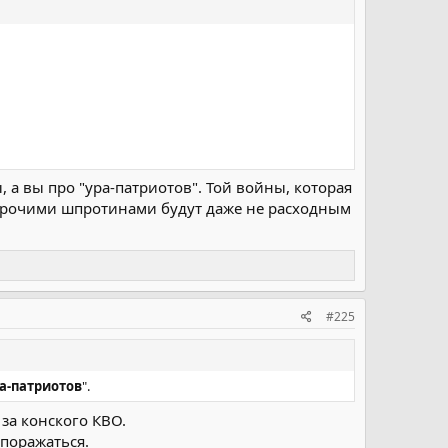
 а вы про "ура-патриотов". Той войны, которая
прочими шпротинами будут даже не расходным
#225
ра-патриотов
".
за конского КВО.
поражаться.