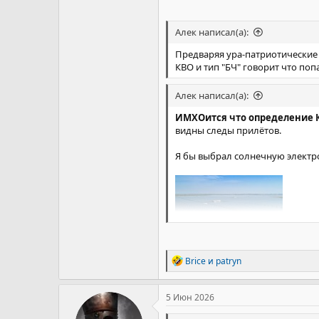
Алек написал(а):
Предваряя ура-патриотические
КВО и тип "БЧ" говорит что поп
Алек написал(а):
ИМХОится что определение К
видны следы прилётов.
Я бы выбрал солнечную электро
Р
Brice
и
patryn
е
а
к
5 Июн 2026
ц
и