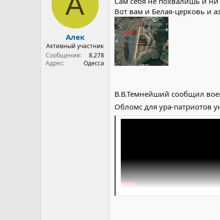
А
Сам себя не похвалишь и ни 
и
Вот вам и Белая-церковь и а
:
Алек
Активный участник
Сообщения
8.278
Адрес
Одесса
В.В.Темнейший сообщил воен
Обломс для ура-патриотов 