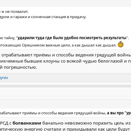
 ж не похвалит.
дром и гаражи и солнечная станция в придачу.
 тайну, "
ударили туда где было удобно посмотреть результаты
".
ичтожающих Орешником важные цели, а как дышал как дышал.
ас отрабатывают приёмы и способы ведения грядущей войны,
 никчемные бывшие клоуны со всякой чудью белоглазой и 
ой погрешностью.
ругих
отрабатывают приёмы и способы ведения грядущей войны,
а вы про "у
 РСД с
болванками
банально невозможно поразить цель из 
етическую энергию считали и прикидывали как цели будут 