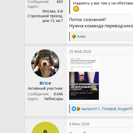
Сообщения
665
Надеюсь у вас там у на обетова
Адрес
Москва, 4-й
Стрелецкий проезд,
Поток сознания?
дом 13, кв.7
Нужна команда переводчико
Р
Алек
е
а
к
25 Май 2026
ц
и
и
:
Brice
Активный участник
Сообщения
8.646
Адрес
Чебоксары
Р
warlam311
,
TimeJedi
,
Kryger01
е
а
к
4 Июн 2026
ц
и