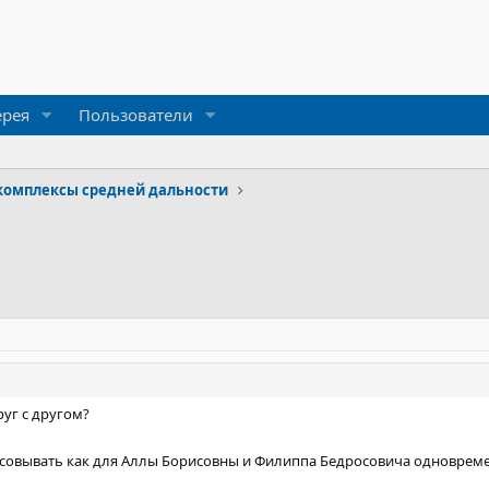
ерея
Пользователи
комплексы средней дальности
руг с другом?
есовывать как для Аллы Борисовны и Филиппа Бедросовича одноврем