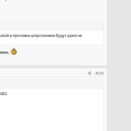
лазой и прочими шпротинами будут даже не
тями.
#226
КВО.