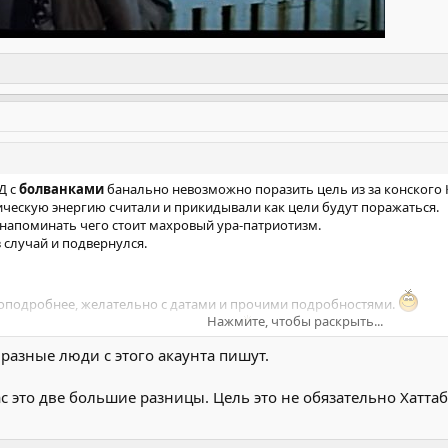
Д с
болванками
банально невозможно поразить цель из за конского 
ическую энергию считали и прикидывали как цели будут поражаться.
 напоминать чего стоит махровый ура-патриотизм.
 случай и подвернулся.
оподробнее, желательно с датами и прочими подробностями.
Нажмите, чтобы раскрыть...
ностями, и над неизбежностью тоже.
разные люди с этого акаунта пишут.
ас это две большие разницы. Цель это не обязательно Хатт