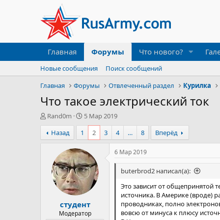
Главная
Форумы
Что нового?
Гал
Новые сообщения
Поиск сообщений
Главная
Форумы
Отвлеченный раздел
Курилка
Что такое электрический ток
А
Д
Rand0m
5 Мар 2019
в
а
Назад
1
2
3
4
…
8
Вперёд
т
т
о
а
р
н
6 Мар 2019
т
а
е
ч
buterbrod2 написал(а):
м
а
ы
л
Это зависит от общепринятой т
а
источника. В Америке (вроде) 
студент
проводниках, полно электронов
вовсю от минуса к плюсу источ
Модератор