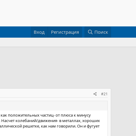
Вход
Регистрация
Поиск
#21
 как положительных частиц- от плюса к минусу
у. Насчет колебаний/движения- в металлах, хороших
аллической решетке, как нам говорили. Он и фугует