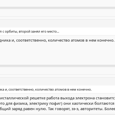
л с орбиты, второй занял его место...
дника и, соответственно, количество атомов в нем конечно.
ка и, соответственно, количество атомов в нем конечно.
ристаллической решетке работа выхода электрона становитс
то для физика, электрику пофиг) они хаотически болтаются
й заряд равен нулю. Так говорят, ээ-э, авторитеты. Более