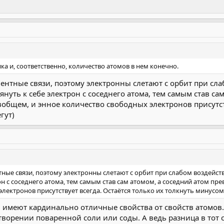
ка и, соответственно, количество атомов в нем конечно.
лентные связи, поэтому электронны слетают с орбит при с
уть к себе электрон с соседнего атома, тем самым став сам
, вобщем, и энное количество свободных электронов присутст
гут)
нтные связи, поэтому электронны слетают с орбит при слабом воздей
н с соседнего атома, тем самым став сам атомом, а соседний атом прев
лектронов присутствует всегда. Остаётся только их толкнуть минусом 
 имеют кардинально отличные свойства от свойств атомов
ворении поваренной соли или соды. А ведь разница в тот с