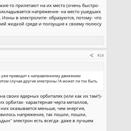
акие-то прилетают на их место (очень быстро-
прикладывается напряжение- на место ушедших
 Ионы в электролите- образуются, потому- что
оей жидкой среде и ползущие к своему полюсу
#24
он уже приводит к направленному движению
 этом случае другие электроны ?А может ли ток быть
 на своих ядерных орбиталях (или как их там?)-
их орбитах- характерная черта металлов,
них оказывается меньше, чем энергия,
явилось напряжение, так пошли, пошли,
"Адын" электрон есть всегда- даже в лучшем