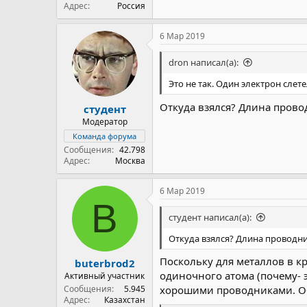
Адрес
Россия
6 Мар 2019
dron написал(а):
Это не так. Один электрон слете
Откуда взялся? Длина прово
студент
Модератор
Команда форума
Сообщения
42.798
Адрес
Москва
6 Мар 2019
B
студент написал(а):
Откуда взялся? Длина проводни
Поскольку для металлов в к
buterbrod2
одиночного атома (почему- э
Активный участник
Сообщения
5.945
хорошими проводниками. Общи
Адрес
Казахстан