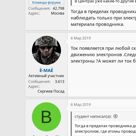
В Центрах уже какие-то другие в
Команда форума
Сообщения
42.798
Тогда в пределах проводник
Адрес
Москва
наблюдать только при элект
материала проводника.
6 Мар 2019
Ток появляется при любой с
движению электронов .Следо
электроны ?А может ли ток 
Ё-МАЁ
Активный участник
Сообщения
3.613
Адрес
Сергиев Посад
6 Мар 2019
B
студент написал(а):
Тогда в пределах проводника д
электролизе, где атомы провод