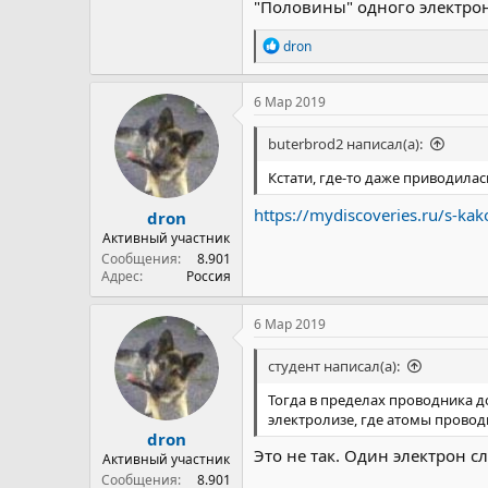
"Половины" одного электрона
Р
dron
е
а
к
6 Мар 2019
ц
и
buterbrod2 написал(а):
и
:
Кстати, где-то даже приводилас
https://mydiscoveries.ru/s-kak
dron
Активный участник
Сообщения
8.901
Адрес
Россия
6 Мар 2019
студент написал(а):
Тогда в пределах проводника д
электролизе, где атомы прово
dron
Это не так. Один электрон сл
Активный участник
Сообщения
8.901