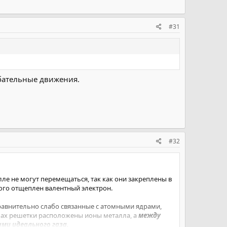
#31
ебательные движения.
#32
ле не могут перемещаться, так как они закреплены в
рого отщеплен валентный электрон.
равнительно слабо связанные с атомными ядрами,
злах решетки расположены ионы металла, а
между
ми идеального газа.