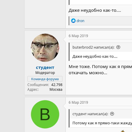
И т.д. и т.п.
Даже неудобно как-то....
Р
dron
е
а
к
6 Мар 2019
ц
и
buterbrod2 написал(а):
и
:
Даже неудобно как-то....
Мне тоже. Потому как я прям
студент
откачать можно...
Модератор
Команда форума
Сообщения
42.798
Адрес
Москва
6 Мар 2019
B
студент написал(а):
Потому как я прямо-таки жажду 