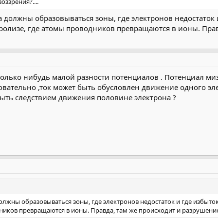
оззрения?....
а должны образовываться зоны, где электронов недостаток 
ролизе, где атомы проводников превращаются в ионы. Прав
колько нибудь малой разности потенциалов . Потенциал ми
вательно ,ток может быть обусловлен движение одного элек
быть следствием движения половине электрона ?
олжны образовываться зоны, где электронов недостаток и где избыто
ников превращаются в ионы. Правда, там же происходит и разрушени