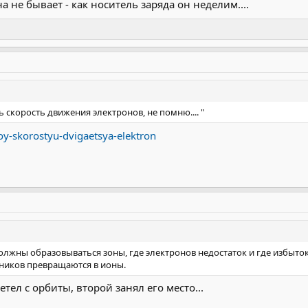
 не бывает - как носитель заряда он неделим....
ь скорость движения электронов, не помню.... "
oy-skorostyu-dvigaetsya-elektron
олжны образовываться зоны, где электронов недостаток и где избыто
дников превращаются в ионы.
етел с орбиты, второй занял его место...