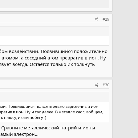
#29
лабом воздействии. Появившийся положительно
 атомом, а соседний атом превратив в ион. Ну
вует всегда. Остаётся только их толкнуть
#30
ствии. Появившийся положительно заряженный ион
ратив в ион. Ну и так далее. В металле хаос, вобщем,
к плюсу, и они побегут)
. Сравните металлический натрий и ионы
амый электрон...