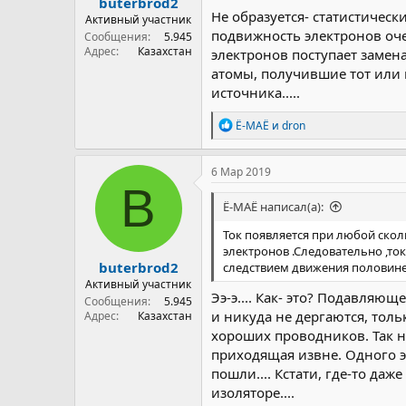
buterbrod2
Не образуется- статистическ
Активный участник
подвижность электронов оче
Сообщения
5.945
Адрес
Казахстан
электронов поступает замена
атомы, получившие тот или 
источника.....
Р
Ё-МАЁ
и
dron
е
а
к
6 Мар 2019
ц
B
и
Ё-МАЁ написал(а):
и
:
Ток появляется при любой ско
электронов .Следовательно ,то
buterbrod2
следствием движения половине
Активный участник
Ээ-э.... Как- это? Подавляю
Сообщения
5.945
и никуда не дергаются, толь
Адрес
Казахстан
хороших проводников. Так н
приходящая извне. Одного э
пошли.... Кстати, где-то да
изоляторе....