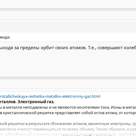
везде.
ыходя за пределы орбит своих атомов. Т.е., совершают кол
istallicheskaya-reshetka-metallov-elektronniy-gaz.html
таллов. Электронный газ.
ы в металле неподвижны и не являются носителями тока. Ионы в метал
в кристаллической решетке представляет собой остов атома, от кото
кой решетки в результате сближения атомов, валентные электроны, с
металла и могут перемещаться по всему объему. Таким образом, в у
з, обладающий согласно электронной теории металлов, свойства