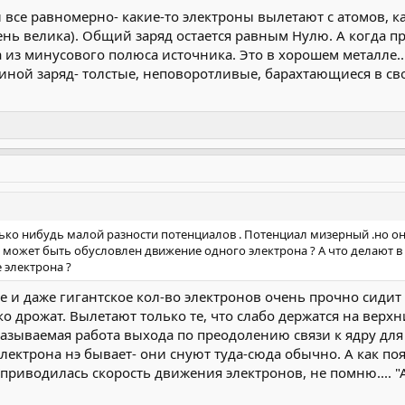
и все равномерно- какие-то электроны вылетают с атомов, к
нь велика). Общий заряд остается равным Нулю. А когда 
 из минусового полюса источника. Это в хорошем металле...
иной заряд- толстые, неповоротливые, барахтающиеся в св
лько нибудь малой разности потенциалов . Потенциал мизерный .но 
к может быть обусловлен движение одного электрона ? А что делают в
 электрона ?
щее и даже гигантское кол-во электронов очень прочно сидит
ко дрожат. Вылетают только те, что слабо держатся на верхн
азываемая работа выхода по преодолению связи к ядру для 
лектрона нэ бывает- они снуют туда-сюда обычно. А как по
же приводилась скорость движения электронов, не помню.... 