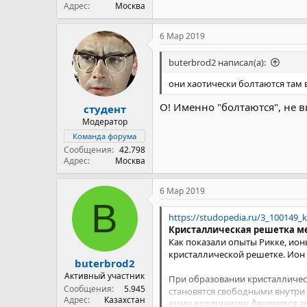
Адрес
Москва
6 Мар 2019
buterbrod2 написал(а):
они хаотически болтаются там 
О! Именно "болтаются", не в
студент
Модератор
Команда форума
Сообщения
42.798
Адрес
Москва
6 Мар 2019
B
https://studopedia.ru/3_100149_kr
Кристаллическая решетка ме
Как показали опыты Рикке, ион
кристаллической решетке. Ион 
buterbrod2
Активный участник
При образовании кристалличес
Сообщения
5.945
становятся свободными внутри 
Адрес
Казахстан
ними хаотически движется га