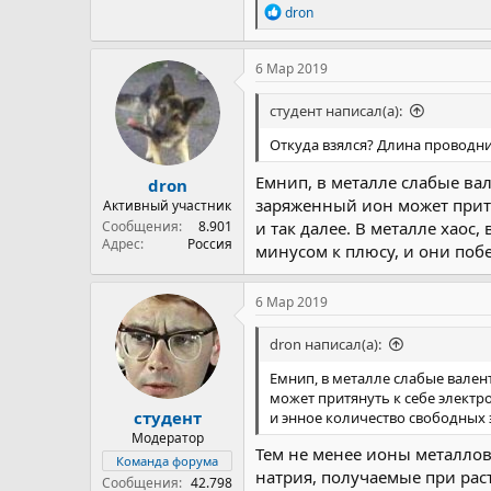
Р
dron
е
а
к
6 Мар 2019
ц
и
студент написал(а):
и
:
Откуда взялся? Длина проводни
Емнип, в металле слабые ва
dron
заряженный ион может притян
Активный участник
Сообщения
8.901
и так далее. В металле хаос
Адрес
Россия
минусом к плюсу, и они побе
6 Мар 2019
dron написал(а):
Емнип, в металле слабые вале
может притянуть к себе электро
студент
и энное количество свободных э
Модератор
Тем не менее ионы металлов
Команда форума
натрия, получаемые при раст
Сообщения
42.798