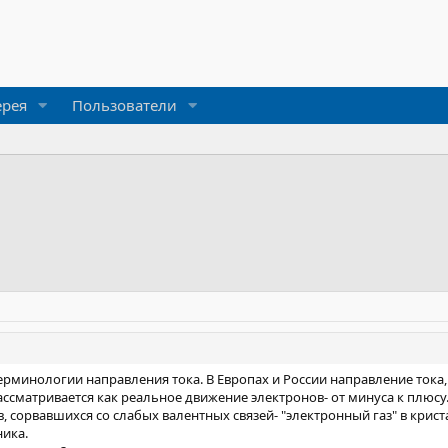
ерея
Пользователи
ерминологии направления тока. В Европах и России направление тока,
рассматривается как реальное движение электронов- от минуса к плюс
, сорвавшихся со слабых валентных связей- "электронный газ" в крист
ника.