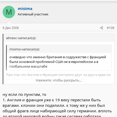
misima
M
Активный участник
8 Дек 2008
#108
almexc написал(а):
misima написал(а):
очевидно что именно британия в содружестве с францией
была основной проблемой США не в европейском а в
глобальном масштабе
При том что Англия и Франция смотрели друг на друга едва ли
не с большим подозрением чем на Германию?
Нажмите, чтобы раскрыть...
misima написал(а):
Нажмите, чтобы раскрыть...
ну если по пунктам, то
а американцам ведь колонии и не нужны были у них было
1. Англия и франция уже к 19 веку перестали быть
более современное преедложение
врагами. клонии они поделили. к тому же у них был
Страны-марионетки тогда не сильно отличались от колоний
общий фрагв лице набирающей силу германии. вплоть
(например те-же Филлипины )
до второй мировой войны такая система работала.