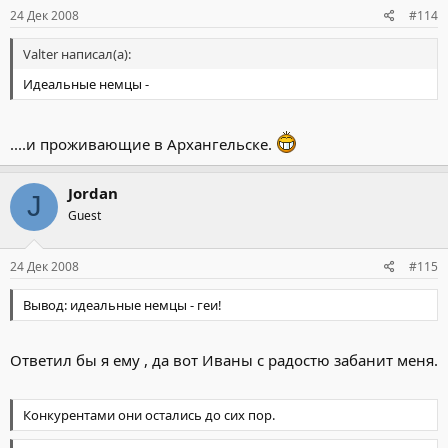
24 Дек 2008
#114
Valter написал(а):
Идеальные немцы -
....и проживающие в Архангельске.
Jordan
J
Guest
24 Дек 2008
#115
Вывод: идеальные немцы - геи!
Ответил бы я ему , да вот Иваны с радостю забанит меня.
Конкурентами они остались до сих пор.