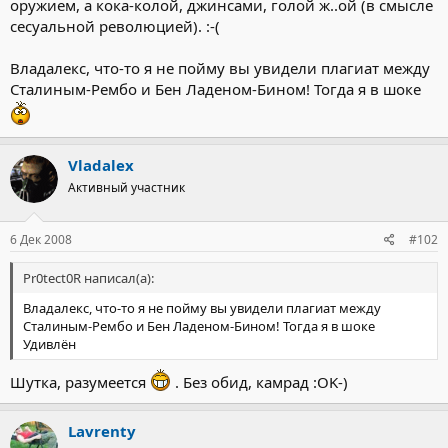
оружием, а кока-колой, джинсами, голой ж..ой (в смысле
сесуальной революцией). :-(
Владалекс, что-то я не пойму вы увидели плагиат между
Сталиным-Рембо и Бен Ладеном-Бином! Тогда я в шоке
Vladalex
Активный участник
6 Дек 2008
#102
Pr0tect0R написал(а):
Владалекс, что-то я не пойму вы увидели плагиат между
Сталиным-Рембо и Бен Ладеном-Бином! Тогда я в шоке
Удивлён
Шутка, разумеется
. Без обид, камрад :OK-)
Lavrenty