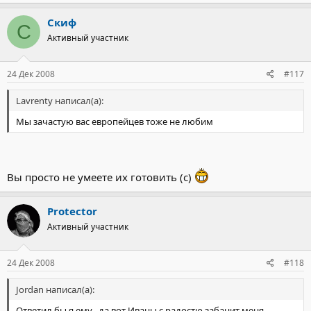
Скиф
С
Активный участник
24 Дек 2008
#117
Lavrenty написал(а):
Мы зачастую вас европейцев тоже не любим
Вы просто не умеете их готовить (с)
Protector
Активный участник
24 Дек 2008
#118
Jordan написал(а):
Ответил бы я ему , да вот Иваны с радостю забанит меня.