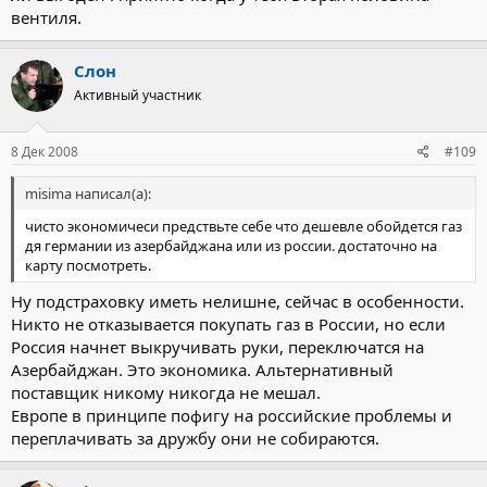
вентиля.
misima написал(а):
вряд ли в интересах американцев строительтство норд
Слон
стриам ведь этот газопровод сущесвенно ослабит их
Нажмите, чтобы раскрыть...
Активный участник
позиции в восточной европе и существенно ослабит
возможности вляить на россию посредсвом польши
украины прибалтики.
8 Дек 2008
#109
Этот газопровод нужен РОССИИ, а Ервосоюз вкладыват деньги
misima написал(а):
в газопровод из... Азербайджана!
Нажмите, чтобы раскрыть...
чисто экономичеси предствьте себе что дешевле обойдется газ
дя германии из азербайджана или из россии. достаточно на
карту посмотреть.
Ну подстраховку иметь нелишне, сейчас в особенности.
Никто не отказывается покупать газ в России, но если
Россия начнет выкручивать руки, переключатся на
Азербайджан. Это экономика. Альтернативный
поставщик никому никогда не мешал.
Европе в принципе пофигу на российские проблемы и
переплачивать за дружбу они не собираются.