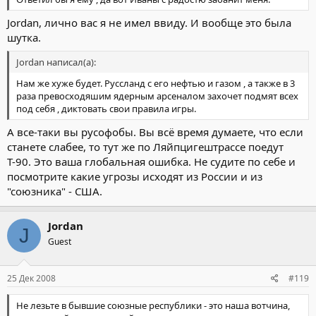
Jordan, лично вас я не имел ввиду. И вообще это была
шутка.
Jordan написал(а):
Нам же хуже будет. Руссланд с его нефтью и газом , а также в 3
раза превосходяшим ядерным арсеналом захочет подмят всех
под себя , диктовать свои правила игры.
А все-таки вы русофобы. Вы всё время думаете, что если
станете слабее, то тут же по Ляйпцигештрассе поедут
Т-90. Это ваша глобальная ошибка. Не судите по себе и
посмотрите какие угрозы исходят из России и из
"союзника" - США.
Jordan
J
Guest
25 Дек 2008
#119
Не лезьте в бывшие союзные республики - это наша вотчина,