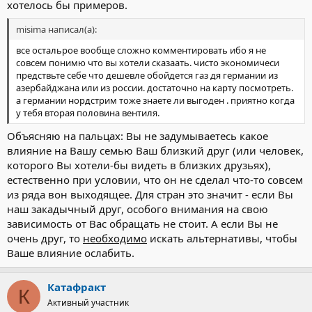
хотелось бы примеров.
misima написал(а):
все остальрое вообще сложно комментировать ибо я не
совсем понимю что вы хотели сказаать. чисто экономичеси
предствьте себе что дешевле обойдется газ дя германии из
азербайджана или из россии. достаточно на карту посмотреть.
а германии нордстрим тоже знаете ли выгоден . приятно когда
у тебя вторая половина вентиля.
Объясняю на пальцах: Вы не задумываетесь какое
влияние на Вашу семью Ваш близкий друг (или человек,
которого Вы хотели-бы видеть в близких друзьях),
естественно при условии, что он не сделал что-то совсем
из ряда вон выходящее. Для стран это значит - если Вы
наш закадычный друг, особого внимания на свою
зависимость от Вас обращать не стоит. А если Вы не
очень друг, то
необходимо
искать альтернативы, чтобы
Ваше влияние ослабить.
Катафракт
К
Активный участник