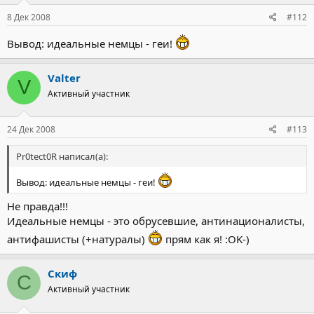
8 Дек 2008
#112
Вывод: идеальные немцы - геи!
Valter
V
Активный участник
24 Дек 2008
#113
Pr0tect0R написал(а):
Вывод: идеальные немцы - геи!
Не правда!!!
Идеальные немцы - это обрусевшие, антинационалисты,
антифашисты (+натуралы)
прям как я! :OK-)
Скиф
С
Активный участник