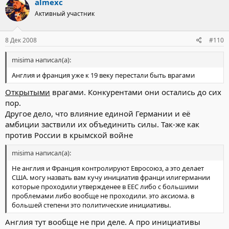
almexc
Активный участник
8 Дек 2008
#110
misima написал(а):
Англия и франция уже к 19 веку перестали быть врагами
Открытыми
врагами. Конкурентами они остались до сих
пор.
Другое дело, что влияние единой Германии и её
амбиции заствили их объединить силы. Так-же как
против России в крымской войне
misima написал(а):
Не англия и Франция контролируют Евросоюз, а это делает
США. могу назвать вам кучу инициатив франци илигермании
которые проходили утвержденее в ЕЕС либо с большими
проблемами либо вообще не проходили. это аксиома. в
большей степени это политические инициативы.
Англия тут вообще не при деле. А про инициативы