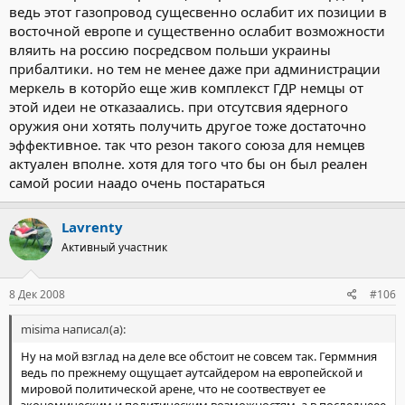
ведь этот газопровод сущесвенно ослабит их позиции в
восточной европе и существенно ослабит возможности
вляить на россию посредсвом польши украины
прибалтики. но тем не менее даже при администрации
меркель в которйо еще жив комплекст ГДР немцы от
этой идеи не отказаались. при отсутсвия ядерного
оружия они хотять получить другое тоже достаточно
эффективное. так что резон такого союза для немцев
актуален вполне. хотя для того что бы он был реален
самой росии наадо очень постараться
Lavrenty
Активный участник
8 Дек 2008
#106
misima написал(а):
Ну на мой взглад на деле все обстоит не совсем так. Герммния
ведь по прежнему ощущает аутсайдером на европейской и
мировой политической арене, что не соотвествует ее
экономическим и политическим возможностям. а в последнеее