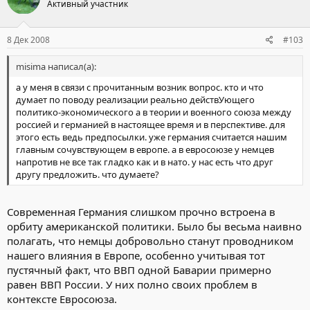
Активный участник
8 Дек 2008
#103
misima написал(а):
а у меня в связи с прочитанным возник вопрос. кто и что
думает по поводу реализации реально действУющего
политико-экономического а в теории и военного союза между
россией и германией в настоящее время и в перспективе. для
этого есть ведь предпосылки. уже германия считается нашим
главным сочувствующем в европе. а в евросоюзе у немцев
напротив не все так гладко как и в нато. у нас есть что друг
другу предложить. что думаете?
Современная Германия слишком прочно встроена в
орбиту американской политики. Было бы весьма наивно
полагать, что немцы добровольно станут проводником
нашего влияния в Европе, особенно учитывая тот
пустячный факт, что ВВП одной Баварии примерно
равен ВВП России. У них полно своих проблем в
контексте Евросоюза.