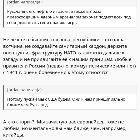
Jordan написал(а):
Руссланд с его нефтью и газом , а также в 3 раза
превосходяшим ядерным арсеналом захочет подмят всех под
себя , диктовать свои правила игры.
Не лезьте в бывшие союзные республики - это наша
вотчина, не создавайте санитарный кардон, держите
военную инфраструктуру НАТО как можно дальше к
западу и не придвигайте ее к нашим границам. Любые
правители России (неважно: коммунистические или нет)
с 1941 г. очень болезненно к этому относятся.
Jordan написал(а):
Потому пускай мы с США будем. Они к нам принципиально
ближе чем Руссланд.
А кто спорит?! Мы зачастую вас европейцев тоже не
любим, но ментально вы нам ближе, чем, например,
китайцы.