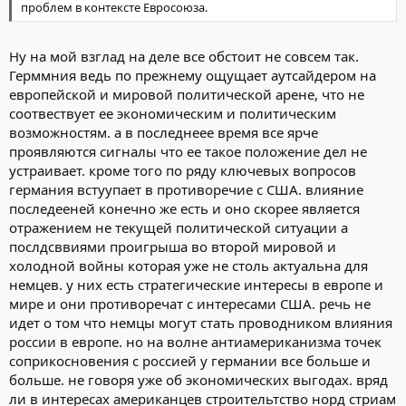
проблем в контексте Евросоюза.
Ну на мой взглад на деле все обстоит не совсем так.
Герммния ведь по прежнему ощущает аутсайдером на
европейской и мировой политической арене, что не
соотвествует ее экономическим и политическим
возможностям. а в последнеее время все ярче
проявляются сигналы что ее такое положение дел не
устраивает. кроме того по ряду ключевых вопросов
германия встуупает в противоречие с США. влияние
последееней конечно же есть и оно скорее является
отражением не текущей политической ситуации а
послдсввиями проигрыша во второй мировой и
холодной войны которая уже не столь актуальна для
немцев. у них есть стратегические интересы в европе и
мире и они противоречат с интересами США. речь не
идет о том что немцы могут стать проводником влияния
россии в европе. но на волне антиамериканизма точек
соприкосновения с россией у германии все больше и
больше. не говоря уже об экономических выгодах. вряд
ли в интересах американцев строительтство норд стриам