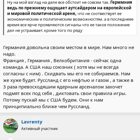
Ну на мой взглад на деле все обстоит не совсем так.
Герммния
ведь по прежнему ощущает аутсайдером на европейской
и мировой политической арене,
что не соотвествует ее
экономическим и политическим возможностям. а в последнеее
время все ярче проявляются сигналы что ее такое положение
дел не устраивает. кроме того по ряду
Германия довольна своим местом в мире. Нам много не
надо.
Франция , Германия , Велкобритания - сейчас одна
команда. А США наш союзник ( хотя мы не всегда
согласны с ним) . Скидвать мы его не собираемсв. Нам
же хуже будет. Руссланд с его нефтью и газом , а также в
3 раза превосходяшим ядерным арсеналом захочет
подмят всех под себя , диктовать свои правила игры.
Потому пускай мы с США будем. Они к нам
принципиально ближе чем Руссланд.
Lavrenty
Активный участник