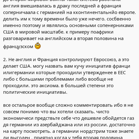
misima написал(а):
англия вмешивалась в драку последней а франция
соперничаала с германией на кконтинентальнйо европе.
в евросоюзе у немцев напротив не все так гладко как и в
Нажмите, чтобы раскрыть...
делить им к тому времени было уже нечего. сосбвенно
нато. у нас есть что друг другу предложить. что думаете?
именно поэтому и являлись основными сопенерниками
Что у них не гладко? :?
США в мировой масштабе. к примеру поафрики
Германия и Франция на сегодня фактически КОНТРОЛИРУЮТ
разговаривает на английском а вторая половина на
Евросоюз. Назовите хоть одну инициативу Евросоюза, которая
французском
была вынесена на обсуждение без предварительного согласия
этих стран?
Нажмите, чтобы раскрыть...
2. Не англия и Франция контролируют Евросоюз, а это
misima написал(а):
делает США. могу назвать вам кучу инициатив франци
германия считается нашим главным сочувствующем в
илигермании которые проходили утвержденее в ЕЕС
европе
либо с большими проблемами либо вообще не
проходили. это аксиома. в большей степени это
Ага, а волнение по поводу того, что Россия фактически
политические инициативы.
контролирует поставки газа в Европу высказали Испания и
Венгрия, а не Германия, которая получает львиную долю из
этих поставок? :?
все остальрое вообще сложно комментировать ибо я не
совсем понимю что вы хотели сказаать. чисто
Нажмите, чтобы раскрыть...
misima написал(а):
экономичеси предствьте себе что дешевле обойдется газ
кроме того по ряду ключевых вопросов германия
дя германии из азербайджана или из россии. достаточно
встуупает в противоречие с США.
на карту посмотреть. а германии нордстрим тоже знаете
ли выгоден . приятно когда у тебя вторая половина
И делает это СОВМЕСТНО с Францией :OK-)