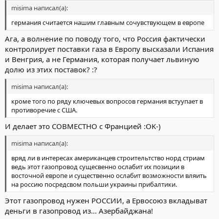
misima написал(а):
германия считается нашим главным сочувствующем в европе
Ага, а волнение по поводу того, что Россия фактически
контролирует поставки газа в Европу высказали Испания
и Венгрия, а не Германия, которая получает львиную
долю из этих поставок? :?
misima написал(а):
кроме того по ряду ключевых вопросов германия встуупает в
противоречие с США.
И делает это СОВМЕСТНО с Францией :OK-)
misima написал(а):
вряд ли в интересах американцев строительтство норд стриам
ведь этот газопровод сущесвенно ослабит их позиции в
восточной европе и существенно ослабит возможности вляить
на россию посредсвом польши украины прибалтики.
Этот газопровод нужен РОССИИ, а Ервосоюз вкладыват
деньги в газопровод из... Азербайджана!