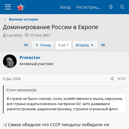
Вход
Регистрация
Военная история
Доминирование России в Европе
А
Д
Lavrenty
10 Ноя 2007
в
а
Первый
Последний
Назад
6 из 7
Вперёд
т
т
о
а
р
н
Protector
т
а
Активный участник
е
ч
м
а
ы
л
6 Дек 2008
#101
а
Слон написал(а):
В стране не было спичек, соли, хозяйственного мыла, керосина,
вся страна ходила в военно-лагерном БУ, зато развивали
ракетостроение, радиоэлектронику, строили огромный флот.
:-( Самое обидное что СССР пиндосы победили не