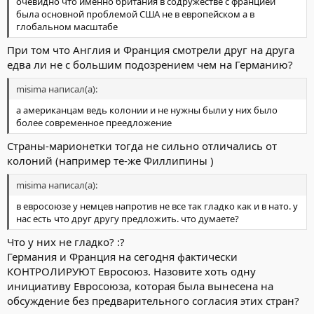
очевидно что именно британия в содружестве с францией
была основной проблемой США не в европейском а в
глобальном масштабе
При том что Англия и Франция смотрели друг на друга
едва ли не с большим подозрением чем на Германию?
misima написал(а):
а американцам ведь колонии и не нужны были у них было
более современное преедложение
Страны-марионетки тогда не сильно отличались от
колоний (например те-же Филлипины )
misima написал(а):
в евросоюзе у немцев напротив не все так гладко как и в нато. у
нас есть что друг другу предложить. что думаете?
Что у них не гладко? :?
Германия и Франция на сегодня фактически
КОНТРОЛИРУЮТ Евросоюз. Назовите хоть одну
инициативу Евросоюза, которая была вынесена на
обсуждение без предварительного согласия этих стран?