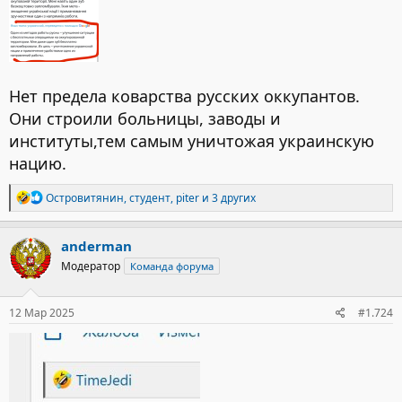
Нет предела коварства русских оккупантов.
Они строили больницы, заводы и
институты,тем самым уничтожая украинскую
нацию.
Р
Островитянин
,
студент
,
piter
и 3 других
е
а
к
anderman
ц
Модератор
Команда форума
и
и
:
12 Мар 2025
#1.724