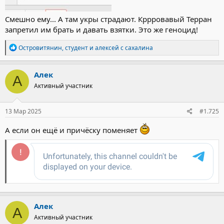
Смешно ему... А там укры страдают. Кррровавый Терран
запретил им брать и давать взятки. Это же геноцид!
Р
Островитянин
,
студент
и
алексей с сахалина
е
а
к
Алек
А
ц
Активный участник
и
и
:
13 Мар 2025
#1.725
А если он ещё и причёску поменяет
Алек
А
Активный участник