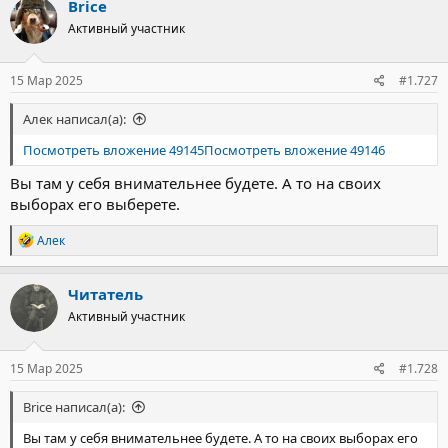
Brice
Активный участник
15 Мар 2025
#1.727
Алек написал(а):
Посмотреть вложение 49145
Посмотреть вложение 49146
Вы там у себя внимательнее будете. А то на своих
выборах его выберете.
Р
Алек
е
а
к
Читатель
ц
Активный участник
и
и
:
15 Мар 2025
#1.728
Brice написал(а):
Вы там у себя внимательнее будете. А то на своих выборах его