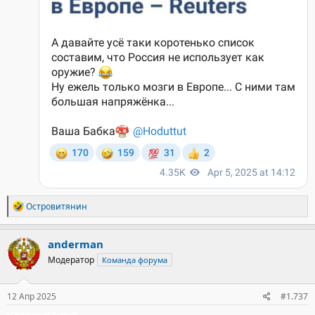
Р
Островитянин
е
а
к
anderman
ц
Модератор
Команда форума
и
и
:
12 Апр 2025
#1.737