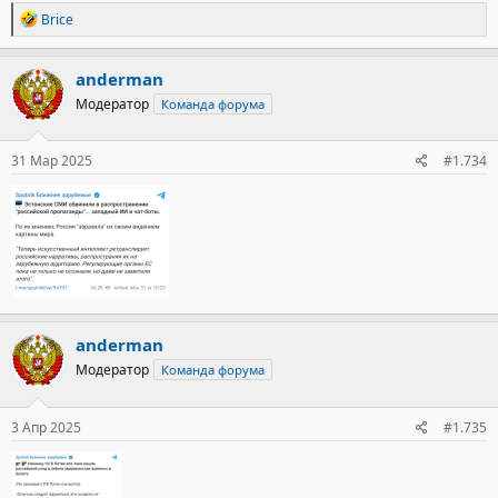
Р
Brice
е
а
к
anderman
ц
Модератор
Команда форума
и
и
:
31 Мар 2025
#1.734
anderman
Модератор
Команда форума
3 Апр 2025
#1.735