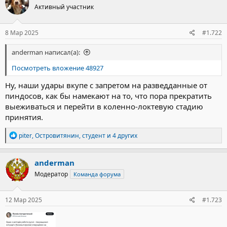
Активный участник
8 Мар 2025
#1.722
anderman написал(а):
Посмотреть вложение 48927
Ну, наши удары вкупе с запретом на разведданные от
пиндосов, как бы намекают на то, что пора прекратить
выеживаться и перейти в коленно-локтевую стадию
принятия.
Р
piter
,
Островитянин
,
студент
и 4 других
е
а
к
anderman
ц
Модератор
Команда форума
и
и
:
12 Мар 2025
#1.723