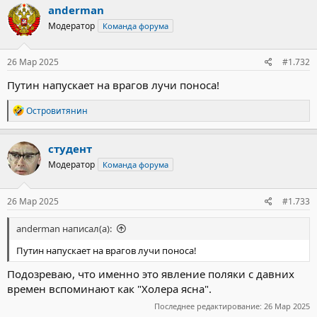
anderman
Модератор
Команда форума
26 Мар 2025
#1.732
Путин напускает на врагов лучи поноса!
Р
Островитянин
е
а
к
студент
ц
Модератор
Команда форума
и
и
:
26 Мар 2025
#1.733
anderman написал(а):
Путин напускает на врагов лучи поноса!
Подозреваю, что именно это явление поляки с давних
времен вспоминают как "Холера ясна".
Последнее редактирование:
26 Мар 2025