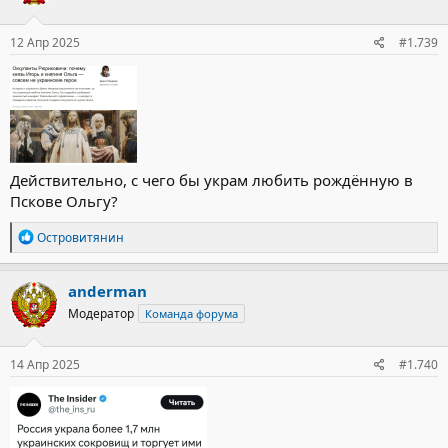
12 Апр 2025
#1.739
Действительно, с чего бы украм любить рождённую в
Пскове Ольгу?
Р
Островитянин
е
а
к
anderman
ц
Модератор
Команда форума
и
и
:
14 Апр 2025
#1.740