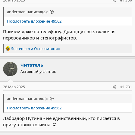
26 Мар 2025
#1.730
anderman написал(а):
Посмотреть вложение 49562
Причем даже по телефону. Дрищщут все, включая
переводчиков и стенографистов.
Р
Supremum
и
Островитянин
е
а
к
Читатель
ц
Активный участник
и
и
:
26 Мар 2025
#1.731
anderman написал(а):
Посмотреть вложение 49562
Лабрадор Путина - не единственный, кто писается в
присутствии хозяина. ©