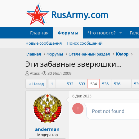
Главная
Форумы
Что нового?
Гал
Новые сообщения
Поиск сообщений
Главная
Форумы
Отвлеченный раздел
Юмор
Эти забавные зверюшки...
А
Д
Atass
30 Июл 2009
в
а
Назад
1
…
532
533
534
535
536
…
53
т
т
о
а
р
н
6 Дек 2025
т
а
е
ч
м
а
ы
л
а
anderman
Модератор