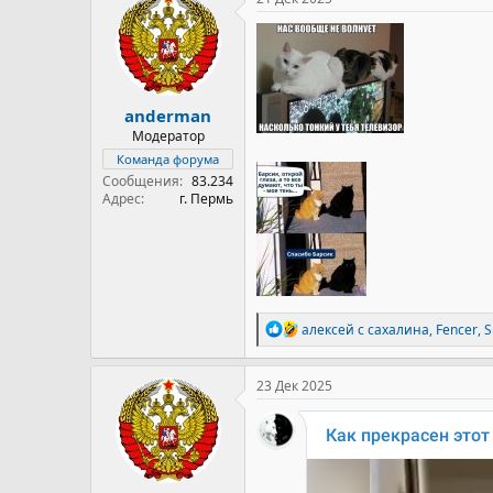
ц
и
и
:
anderman
Модератор
Команда форума
Сообщения
83.234
Адрес
г. Пермь
Р
алексей с сахалина
,
Fencer
,
S
е
а
к
23 Дек 2025
ц
и
и
: