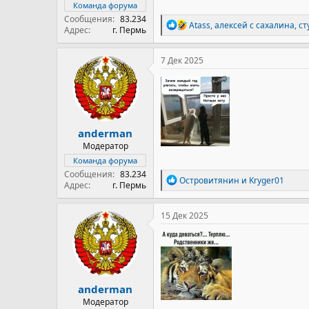
Команда форума
Сообщения
83.234
Р
Atass
,
алексей с сахалина
,
ст
Адрес
г. Пермь
е
а
к
7 Дек 2025
ц
и
и
:
anderman
Модератор
Команда форума
Сообщения
83.234
Р
Островитянин
и
Kryger01
Адрес
г. Пермь
е
а
к
15 Дек 2025
ц
и
и
:
anderman
Модератор