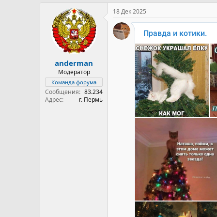
а
к
18 Дек 2025
ц
и
и
:
anderman
Модератор
Команда форума
Сообщения
83.234
Адрес
г. Пермь