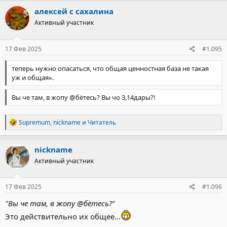
алексей с сахалина
Активный участник
17 Фев 2025
#1.095
теперь нужно опасаться, что общая ценностная база не такая
уж и общая».
Вы че там, в жопу @бëтесь? Вы чо 3,14дары?!
Р
Supremum
,
nickname
и
Читатель
е
а
к
nickname
ц
Активный участник
и
и
:
17 Фев 2025
#1.096
"Вы че там, в жопу @бëтесь?"
Это действительно их общее...