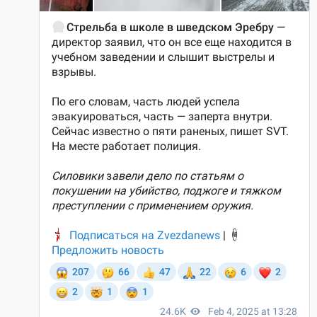
жизненно важной инфраструктуры.
Плохое состояние транспортной сети – еще один вид дани,
которую страна платит преступному миру. Однако власти, надо
признаться, умело «переводят стрелки», дабы вывести себя из-
под критики. Как показывают свежие опросы, основным
врагом своего государства шведы считают Россию.
ССЫЛКА