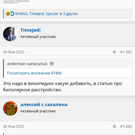
Р
MrBAG
,
TimeJedi
,
Specter
и 3 других
е
а
к
TimeJedi
ц
Активный участник
и
и
:
30 Янв 2025
#1.082
anderman написал(а):
Посмотреть вложение 47466
Это надо в википедию какую добавить, в статью про
биполярное расстройство.
алексей с сахалина
Активный участник
30 Янв 2025
#1.083