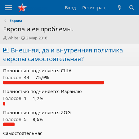
Вход
Регистрация
Европа
Европа и ее проблемы.
А
Д
White
2 Мар 2016
в
а
т
Внешняя, да и внутренняя политика
т
о
а
европы самостоятельная?
р
н
т
а
Полностью подчиняется США
е
ч
м
а
Голосов:
44
75,9%
ы
л
а
Полностью подчиняется Израилю
Голосов:
1
1,7%
Полностью подчиняется ZOG
Голосов:
5
8,6%
Самостоятельная