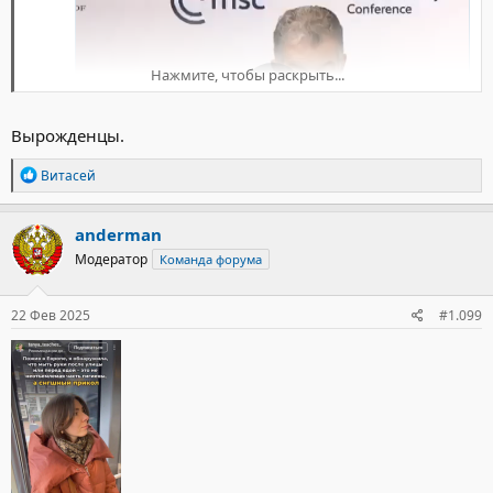
Нажмите, чтобы раскрыть...
Вырожденцы.
Р
Витасей
е
а
к
anderman
ц
Модератор
Команда форума
и
и
:
22 Фев 2025
#1.099