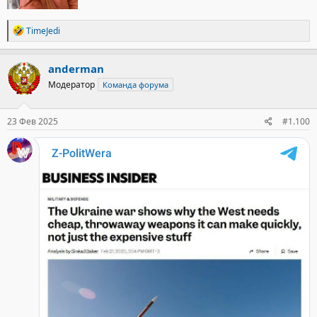
Р
TimeJedi
е
а
к
anderman
ц
Модератор
Команда форума
и
и
:
23 Фев 2025
#1.100