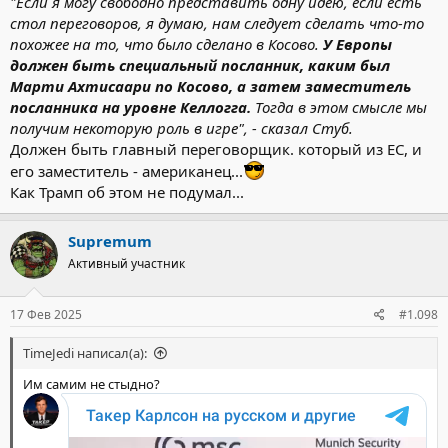
"Если я могу свободно представить одну идею, если есть
стол переговоров, я думаю, нам следует сделать что-то
похожее на то, что было сделано в Косово.
У Европы
должен быть специальный посланник, каким был
Марти Ахтисаари по Косово, а затем заместитель
посланника на уровне Келлогга.
Тогда в этом смысле мы
получим некоторую роль в игре", - сказал
Стуб
.
Должен быть главный переговорщик. который из ЕС, и
его заместитель - американец...
Как Трамп об этом не подумал...
Supremum
Активный участник
17 Фев 2025
#1.098
TimeJedi написал(а):
Им самим не стыдно?