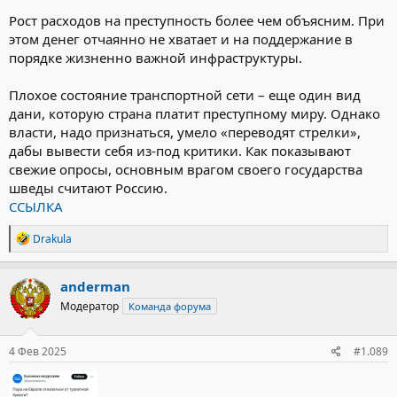
Рост расходов на преступность более чем объясним. При
этом денег отчаянно не хватает и на поддержание в
порядке жизненно важной инфраструктуры.
Плохое состояние транспортной сети – еще один вид
дани, которую страна платит преступному миру. Однако
власти, надо признаться, умело «переводят стрелки»,
дабы вывести себя из-под критики. Как показывают
свежие опросы, основным врагом своего государства
шведы считают Россию.
ССЫЛКА
Р
Drakula
е
а
к
anderman
ц
Модератор
Команда форума
и
и
:
4 Фев 2025
#1.089