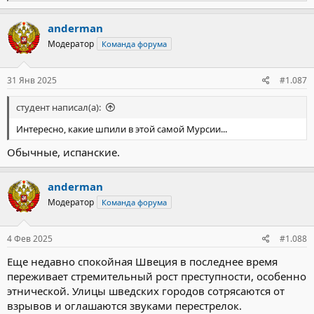
е
а
к
anderman
ц
Модератор
Команда форума
и
и
:
31 Янв 2025
#1.087
студент написал(а):
Интересно, какие шпили в этой самой Мурсии...
Обычные, испанские.
anderman
Модератор
Команда форума
4 Фев 2025
#1.088
Еще недавно спокойная Швеция в последнее время
переживает стремительный рост преступности, особенно
этнической. Улицы шведских городов сотрясаются от
взрывов и оглашаются звуками перестрелок.