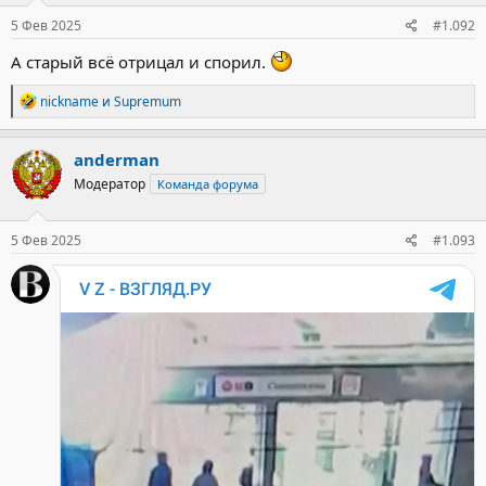
5 Фев 2025
#1.092
А старый всё отрицал и спорил.
Р
nickname
и
Supremum
е
а
к
anderman
ц
Модератор
Команда форума
и
и
:
5 Фев 2025
#1.093