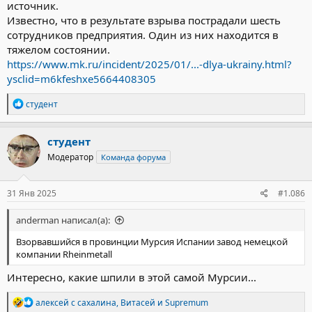
источник.
Известно, что в результате взрыва пострадали шесть
сотрудников предприятия. Один из них находится в
тяжелом состоянии.
https://www.mk.ru/incident/2025/01/...-dlya-ukrainy.html?
ysclid=m6kfeshxe5664408305
Р
студент
е
а
к
студент
ц
Модератор
Команда форума
и
и
:
31 Янв 2025
#1.086
anderman написал(а):
Взорвавшийся в провинции Мурсия Испании завод немецкой
компании Rheinmetall
Интересно, какие шпили в этой самой Мурсии...
Р
алексей с сахалина
,
Витасей
и
Supremum