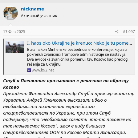
nickname
Активный участник
17 Фев 2025
#1.097
I, haos oko Ukrajine je krenuo: Neko je tu pomenuo i tzv. Kosovo
Bura nakon Minhenske bezbednosne konferencije, koju su
pokrenuli zvaničnici Trampove administracije se nastavlja.
Dva evropska zvaničnika pomenuli tzv. Kosovo kao predlog
rešenja za Ukrajinu.
www.b92.net
Стуб и Пленкович призывают к решению по образцу
Косово
Президент Финляндии Александр Стуб и премьер-министр
Хорватии Андрей Пленкович высказали идею о
необходимости назначения европейского
спецпредставителя по Украине, при этом Стуб
подчеркнул, что "необходимо сделать что-то похожее на
так называемое Косово", имея в виду бывшего
спецпредставителя ООН по Косово Марти Ахтисаари.