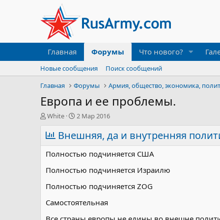
Главная
Форумы
Что нового?
Гал
Новые сообщения
Поиск сообщений
Главная
Форумы
Армия, общество, экономика, поли
Европа и ее проблемы.
А
Д
White
2 Мар 2016
в
а
т
Внешняя, да и внутренняя полит
т
о
а
р
н
Полностью подчиняется США
т
а
е
ч
Полностью подчиняется Израилю
м
а
Полностью подчиняется ZOG
ы
л
а
Самостоятельная
Все страны европы не едины во внешне полити