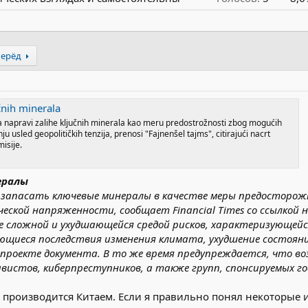
перёд
čnih minerala
a napravi zalihe ključnih minerala kao meru predostrožnosti zbog mogućih
usled geopolitičkih tenzija, prenosi "Fajnenšel tajms", citirajući nacrt
isije.
ералы
 запасать ключевые минералы в качестве меры предосторожн
еской напряженности, сообщает Financial Times со ссылкой 
лее сложной и ухудшающейся средой рисков, характеризующе
ющиеся последствия изменения климата, ухудшение состоян
 проекте документа. В то же время предупреждается, что в
истов, киберпреступников, а также групп, спонсируемых го
производится Китаем. Если я правильно понял некоторые 