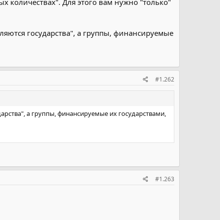
х количествах". Для этого вам нужно "только"
вляются государства", a группы, финансируемые
#1.262
дарства", a группы, финансируемые их государствами,
#1.263