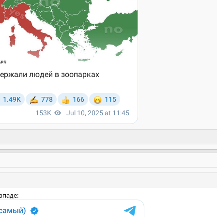
ападе: