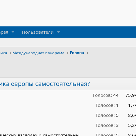
ерея
Пользователи
тика
Международная панорама
Европа
ика европы самостоятельная?
Голосов:
44
75,9
Голосов:
1
1,7
Голосов:
5
8,6
Голосов:
3
5,2
ческих взглядах и самостоятельны
Голосов:
5
8,6