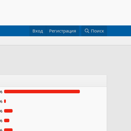
Вход
Регистрация
Поиск
%
%
%
%
%