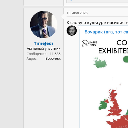
е
а
к
10 Июл 2025
ц
и
К слову о культуре насилия н
и
:
TimeJedi
Активный участник
Сообщения
11.686
Адрес
Воронеж