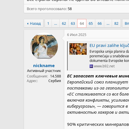
Всего проголосовало
58
Назад
1
…
62
63
64
65
66
…
82
В
6 Июл 2025
EU pravi zalihe klju
Evropska unija planira d
poremećaja u snabdevanju 
dokumenta Evropske kom
nickname
www.b92.net
Активный участник
ЕС запасает ключевые мин
Сообщения
14.588
Адрес
Сербия
Европейский союз планирует
поставками из-за геополитич
«ЕС сталкивается со все бо
включая конфликты, усилива
киберугрозы», — говорится в
активностью хакеров и актив
90% критических минералов 