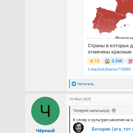
Р
Читатель
е
а
к
10 Июл 2025
ц
Ч
и
TimeJedi написал(а):
и
:
К слову о культуре насилия на з
Чёрный