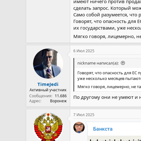
имеют ничего против продажи
сделать запрос. Который мож
Само собой разумеется, что 
Говорят, что опасность для 
их государствами, уже неско
Мягко говоря, лицемерно, не
6 Июл 2025
nickname написал(а):
Говорят, что опасность для ЕС 
уже несколько месяцев пытаютс
TimeJedi
Мягко говоря, лицемерно, не та
Активный участник
Сообщения
11.686
По другому они не умеют и н
Адрес
Воронеж
7 Июл 2025