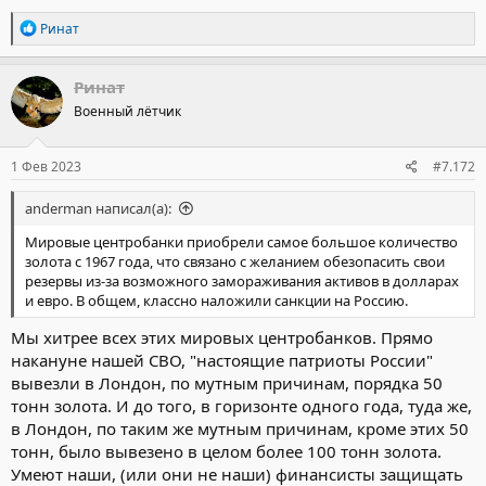
Р
Ринат
е
а
к
Ринат
ц
Военный лётчик
и
и
:
1 Фев 2023
#7.172
anderman написал(а):
Мировые центробанки приобрели самое большое количество
золота с 1967 года, что связано с желанием обезопасить свои
резервы из-за возможного замораживания активов в долларах
и евро. В общем, классно наложили санкции на Россию.
Мы хитрее всех этих мировых центробанков. Прямо
накануне нашей СВО, "настоящие патриоты России"
вывезли в Лондон, по мутным причинам, порядка 50
тонн золота. И до того, в горизонте одного года, туда же,
в Лондон, по таким же мутным причинам, кроме этих 50
тонн, было вывезено в целом более 100 тонн золота.
Умеют наши, (или они не наши) финансисты защищать