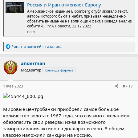
Россия и Иран отменяют Европу
Американское издание Bloomberg опубликовало текст,
авторы которого бьют в набат, призывая немедленно
обратить внимание на вопиющий факт. Проведя анализ
событий... РИА Новости, 22.12.2022
ria.ru
Р
Ринат
и
алексей с сахалина
е
а
к
anderman
ц
Модератор
Команда форума
и
и
:
1 Фев 2023
#7.171
Мировые центробанки приобрели самое большое
количество золота с 1967 года, что связано с желанием
обезопасить свои резервы из-за возможного
замораживания активов в долларах и евро. В общем,
классно наложили санкции на Россию.