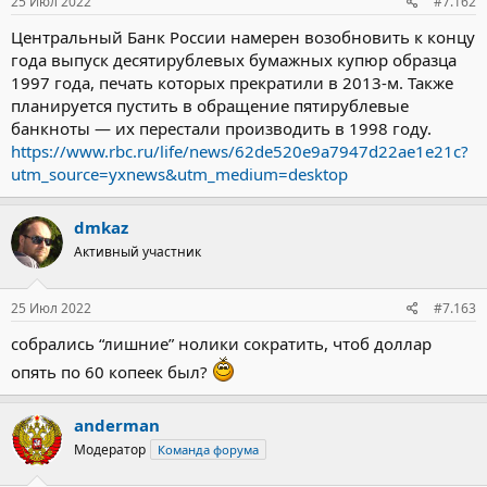
25 Июл 2022
#7.162
Центральный Банк России намерен возобновить к концу
года выпуск десятирублевых бумажных купюр образца
1997 года, печать которых прекратили в 2013-м. Также
планируется пустить в обращение пятирублевые
банкноты — их перестали производить в 1998 году.
https://www.rbc.ru/life/news/62de520e9a7947d22ae1e21c?
utm_source=yxnews&utm_medium=desktop
dmkaz
Активный участник
25 Июл 2022
#7.163
собрались “лишние” нолики сократить, чтоб доллар
опять по 60 копеек был?
anderman
Модератор
Команда форума