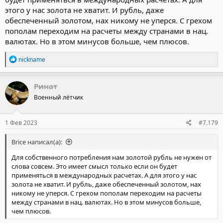
этого у нас золота не хватит. И рубль, даже
обеспеченный золотом, нах никому не уперся. С грехом
пополам переходим на расчеты между странами в нац.
валютах. Но в этом минусов больше, чем плюсов.
Р
nickname
е
а
к
Ринат
ц
Военный лётчик
и
и
:
1 Фев 2023
#7.179
Brice написал(а):
Для собственного потребления нам золотой рубль не нужен от
слова совсем. Это имеет смысл только если он будет
применяться в международных расчетах. А для этого у нас
золота не хватит. И рубль, даже обеспеченный золотом, нах
никому не уперся. С грехом пополам переходим на расчеты
между странами в нац. валютах. Но в этом минусов больше,
чем плюсов.