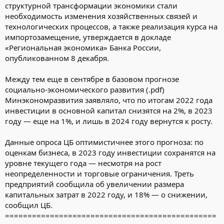
структурной трансформации экономики стали
стабильность, обеспечивать устойчивое финансирование
доступа к внешним технологиям. С наибольшей вероятностью
бюджетных обязательств, реализовывать наиболее очевидные
необходимость изменения хозяйственных связей и
будет реализован сценарий, подразумевающий снижение
и ограниченные по срокам инвестиционные проекты. Эта
технологических процессов, а также реализация курса на
производительности труда [«институциональная инерция»]»,
политика хорошо знакома россиянам по последним 15 годам,
— сказала она.
импортозамещение, утверждается в докладе
отмечается в докладе.
«Региональная экономика» Банка России,
При этом темпы роста экономики будут зависеть от того,
опубликованном 8 декабря.
В данном сценарии после спада в 2022–2023 годах до 2030-го
удастся ли России найти новых торговых партнеров и закупать
прогнозируется рост инвестиций, не превышающий 2,5% в год,
оборудование, таким образом оставаясь вовлеченной в рынок
что не позволит повышать производительность труда и
Между тем еще в сентябре в базовом прогнозе
технологий, полагает Орлова. В противном случае страна
реальные зарплаты ни в коммерческом секторе, ни в
социально-экономического развития (.pdf)
уйдет в полную экономическую изоляцию, что в
бюджетном. При этом уровень безработицы в этом сценарии
краткосрочной перспективе будет чревато намного более
Минэкономразвития заявляло, что по итогам 2022 года
остается довольно высоким — 5,5–6%, а уровень потребления
серьезным спадом.
инвестиции в основной капитал снизятся на 2%, в 2023
населения меняется тем же темпом, что и инвестиции.
году — еще на 1%, и лишь в 2024 году вернутся к росту.
«Результатом такой политики в качественно новых условиях
может стать затяжная стагнация, с экономической динамикой
Данные опроса ЦБ оптимистичнее этого прогноза: по
порядка 1,5% в год, с постепенно нарастающим отставанием в
оценкам бизнеса, в 2023 году инвестиции сохранятся на
сферах технологий, уровне и качестве жизни, национальной
уровне текущего года — несмотря на рост
безопасности», — предупреждает Белоусов.
неопределенности и торговые ограничения. Треть
предприятий сообщила об увеличении размера
Кроме того, по его мнению, в рассматриваемом сценарии
капитальных затрат в 2022 году, и 18% — о снижении,
будет расти серый сектор экономики, привлекающий импорт
по неформальным каналам, а значит, и соответствующие
сообщил ЦБ.
группы неформальных предпринимателей — по модели 1980-
===============================================
х. Такая ситуация способна породить социальный конфликт