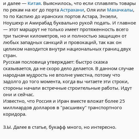
и далее —
Китая
. Выяснилось, что если сплавлять товары
по рекам на юг до порта
Астрахани
, Оля или
Махачкалы
,
то по Каспию до иранских портов Астара, Энзели,
Ноушехр и Амирабад буквально рукой подать. И главное
— этот маршрут не только имеет протяженность всего
три тысячи километров, но и полностью защищен от
любых западных санкций и провокаций, так как он
целиком находится внутри национальных границ двух
стран.
Русская пословица утверждает: быстро сказка
сказывается, да не скоро дело делается. В данном случае
народная мудрость не вполне уместна, потому что
задолго до того момента, когда вы читаете эти строки,
стороны начали встречные строительные работы. Идут
они и сейчас.
Известно, что Россия и Иран вместе вложат более 25
миллиардов долларов в "расшивку" транспортного
коридора.
З.Ы. Далее в статье, букафф много, но интересно.