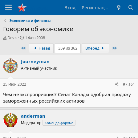
Вход
Регистрация
Экономика и финансы
Говорим об экономике
А
Д
Devis
1 Фев 2008
в
а
Первый
Последни
Назад
359 из 362
Вперёд
т
т
о
а
р
н
Journeyman
т
а
Активный участник
е
ч
м
а
ы
л
25 Июн 2022
#7.161
а
Чем не экспроприация? Сенат Канады одобрил продажу
замороженных российских активов
anderman
Модератор
Команда форума