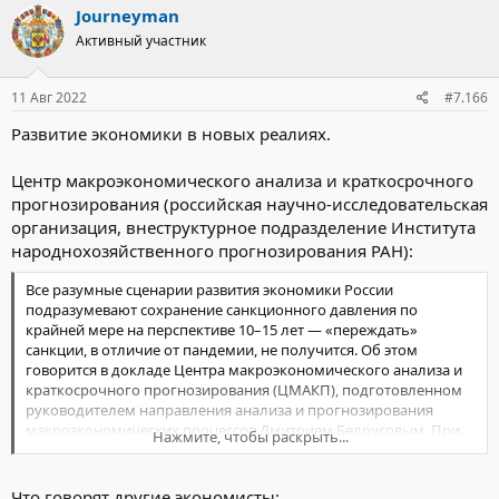
Journeyman
Активный участник
11 Авг 2022
#7.166
Развитие экономики в новых реалиях.
Центр макроэкономического анализа и краткосрочного
прогнозирования (российская научно-исследовательская
организация, внеструктурное подразделение Института
народнохозяйственного прогнозирования РАН):
Все разумные сценарии развития экономики России
подразумевают сохранение санкционного давления по
крайней мере на перспективе 10–15 лет — «переждать»
санкции, в отличие от пандемии, не получится. Об этом
говорится в докладе Центра макроэкономического анализа и
краткосрочного прогнозирования (ЦМАКП), подготовленном
руководителем направления анализа и прогнозирования
макроэкономических процессов Дмитрием Белоусовым. При
Нажмите, чтобы раскрыть...
этом санкционный режим всегда подвергается постепенной
эрозии, и уже через три-четыре года возникают формальные
или фактические изъятия из него, уточняется в докладе.
Что говорят другие экономисты: