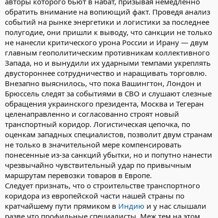
авторы которого бьют в набат, призывая немедленно
обратить внимание на вопиющий факт. Проведя анализ
событий на рынке энергетики и логистики за последнее
полугодие, они пришли к выводу, что санкции не только
не нанесли критического урона России и Ирану — двум
главным геополитическим противникам коллективного
Запада, но и вынудили их ударными темпами укреплять
двустороннее сотрудничество и наращивать торговлю.
Внезапно выяснилось, что пока Вашингтон, Лондон и
Брюссель следят за событиями в СВО и слушают слезные
обращения украинского президента, Москва и Тегеран
целенаправленно и согласованно строят новый
транспортный коридор. Логистическая цепочка, по
оценкам западных специалистов, позволит двум странам
не только в значительной мере компенсировать
понесенные из-за санкций убытки, но и попутно нанести
чрезвычайно чувствительный удар по привычным
маршрутам перевозки товаров в Европе.
Следует признать, что о строительстве транспортного
коридора из европейской части нашей страны по
кратчайшему пути прямиком в
Индию
и у нас слышали
разве что профильные специалисты. Меж тем на этом