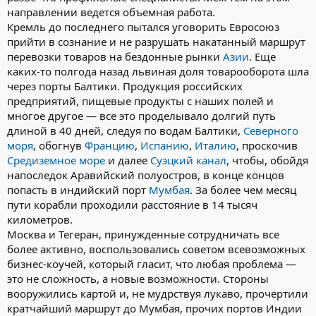
направлении ведется объемная работа.
Кремль до последнего пытался уговорить Евросоюз
прийти в сознание и не разрушать накатанный маршрут
перевозки товаров на бездонные рынки
Азии
. Еще
каких-то полгода назад львиная доля товарооборота шла
через порты Балтики. Продукция российских
предприятий, пищевые продукты с наших полей и
многое другое — все это проделывало долгий путь
длиной в 40 дней, следуя по водам Балтики,
Северного
моря
, обогнув
Францию
,
Испанию
,
Италию
, проскочив
Средиземное море
и далее
Суэцкий канал
, чтобы, обойдя
напоследок Аравийский полуостров, в конце концов
попасть в индийский порт
Мумбая
. За более чем месяц
пути корабли проходили расстояние в 14 тысяч
километров.
Москва и Тегеран, принужденные сотрудничать все
более активно, воспользовались советом всевозможных
бизнес-коучей, который гласит, что любая проблема —
это не сложность, а новые возможности. Стороны
вооружились картой и, не мудрствуя лукаво, прочертили
кратчайший маршрут до Мумбая, прочих портов Индии