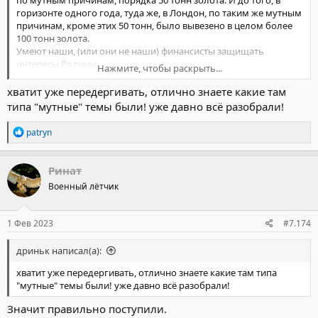
горизонте одного года, туда же, в Лондон, по таким же мутным
причинам, кроме этих 50 тонн, было вывезено в целом более
100 тонн золота.
Умеют наши, (или они не наши) финансисты защищать
интересы Родины.
Нажмите, чтобы раскрыть...
Причем неотвратимость нашей СВО в это время была
абсолютно очевидна.
хватит уже передергивать, отлично знаете какие там
типа "мутные" темы были! уже давно всё разобрали!
Но есть и хорошая-важная новость, объявлено, что банковские
Р
patryn
системы РФ и Ирана объединены в систему. Все взаиморасчеты
е
теперь проходят в режиме реального времени. И это очень
а
к
важно, работает сегодня и на далекое будущее.
Ринат
ц
Военный лётчик
и
и
:
1 Фев 2023
#7.174
дриньк написал(а):
хватит уже передергивать, отлично знаете какие там типа
"мутные" темы были! уже давно всё разобрали!
Значит правильно поступили.