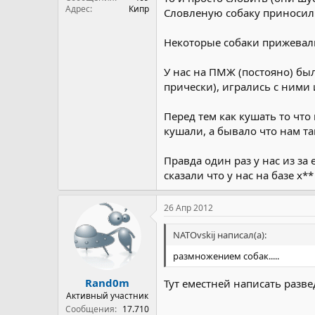
Адрес
Кипр
Словленую собаку приносили
Некоторые собаки прижевалис
У нас на ПМЖ (постояно) был
прически), игрались с ними и
Перед тем как кушать то что
кушали, а бывало что нам т
Правда один раз у нас из за
сказали что у нас на базе х
26 Апр 2012
NATOvskij написал(а):
размножением собак.....
Rand0m
Тут еместней написать разве
Активный участник
Сообщения
17.710