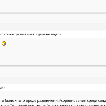
то такое тревога и никогда еэ не видели...
ак?
 ето было чтото вроде развлечения/соревнования среди солд
стрые/быстрые) поетому и были споры кто сможет словить соб