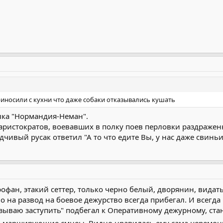
иносили с кухни что даже собаки отказывались кушать
лка "Нормандия-Неман".
 аристократов, воевавших в полку поев перловки раздраженн
дчивый русак ответил "А то что едите Вы, у нас даже свиньи
рофан, этакий сеттер, только черно белый, дворянин, видать
но на развод на боевое дежурство всегда прибегал. И всегд
зываю заступить" подбегал к Оперативному дежурному, стан