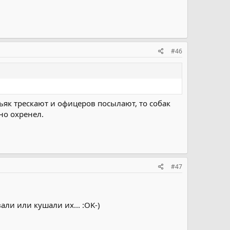
#46
ьяк трескают и офицеров посылают, то собак
но охренел.
#47
ли или кушали их... :OK-)