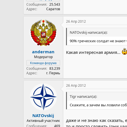
Сообщения
25.543
Адрес
Саратов
26 Апр 2012
NATOvskij написал(а):
90% греческих солдат не знают ч
anderman
Какая интересная армия...
Модератор
Команда форума
Сообщения
83.239
Адрес
г. Пермь
26 Апр 2012
Tigr написал(а):
Скажите, а зачем вы ловили соб
NATOvskij
даже и не знаю как сказать,
Активный участник
то и просто словить (они шу
Сообщения
469