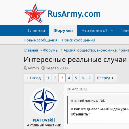
Главная
Форумы
Что нового?
Гал
Новые сообщения
Поиск сообщений
Главная
Форумы
Армия, общество, экономика, поли
Интересные реальные случаи 
А
Д
Admin
14 Мар 2006
в
а
Назад
1
2
3
4
5
6
7
Вперёд
т
т
о
а
р
н
26 Апр 2012
т
а
е
ч
marinel написал(а):
м
а
А как же дневальный и дежурный
ы
л
объявить?
а
_________________
NATOvskij
Активный участник