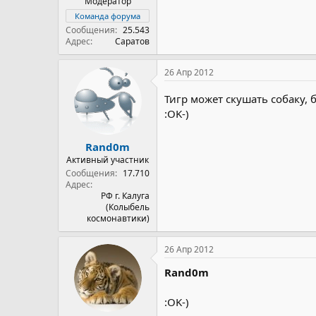
Модератор
Команда форума
Сообщения
25.543
Адрес
Саратов
26 Апр 2012
Тигр может скушать собаку, 
:OK-)
Rand0m
Активный участник
Сообщения
17.710
Адрес
РФ г. Калуга
(Колыбель
космонавтики)
26 Апр 2012
Rand0m
:OK-)