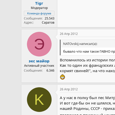
Tigr
Модератор
Команда форума
Сообщения
25.543
Адрес
Саратов
26 Апр 2012
Э
NATOvskij написал(а):
бывало что нам такое ГАВНО пр
Вспомнилось из истории по
экс майор
Как то один их французских
Активный участник
кормят свиней!", на что нахо
Сообщения
6.346
26 Апр 2012
K
А у нас в полку был пес Мит
И вот где-бы он не шлялся, 
нашей Родины, СССР - прика