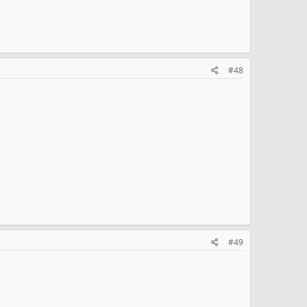
#48
#49