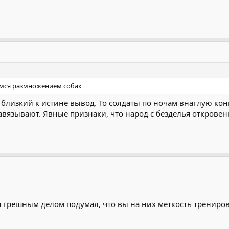
емся размножением собак
 близкий к истине вывод. То солдаты по ночам внаглую кон
авязывают. Явные признаки, что народ с безделья откровен
я грешным делом подумал, что вы на них меткость тренирова