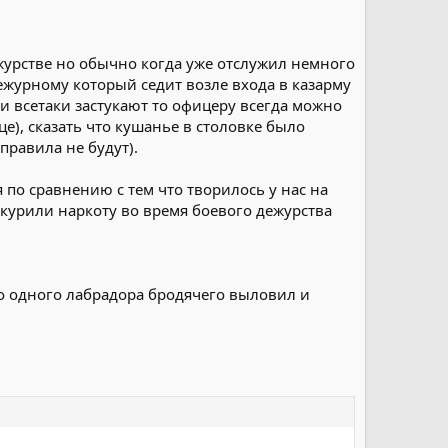
журстве но обычно когда уже отслужил немного
ежурному который седит возле входа в казарму
ли всетаки застукают то офицеру всегда можно
це), сказать что кушанье в столовке было
правила не будут).
 по сравнению с тем что творилось у нас на
, курили наркоту во время боевого дежурства
но одного лабрадора бродячего выловил и