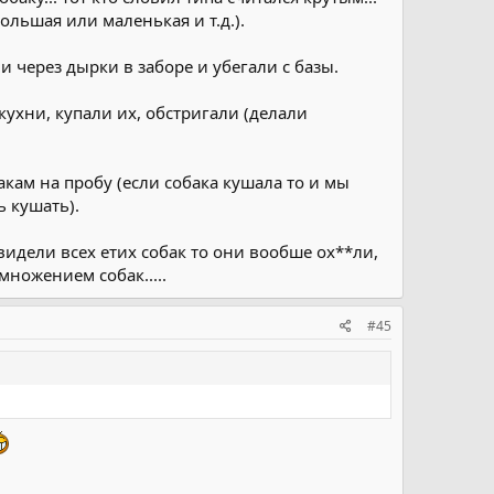
льшая или маленькая и т.д.).
 через дырки в заборе и убегали с базы.
кухни, купали их, обстригали (делали
акам на пробу (если собака кушала то и мы
ь кушать).
видели всех етих собак то они вообше ох**ли,
множением собак.....
#45