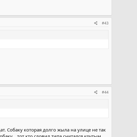
#43
#44
ат. Собаку которая долго жыла на улице не так
аку... тот кто словил типа считался крутым...