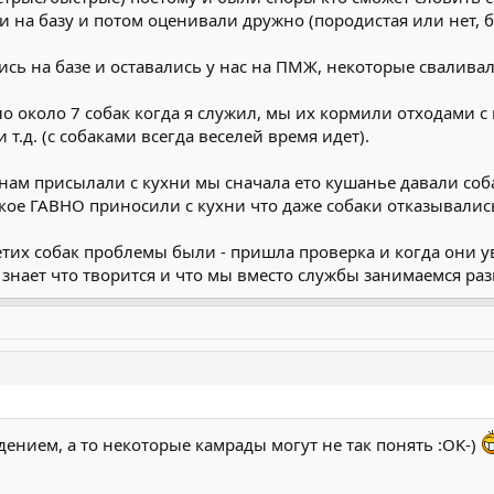
 на базу и потом оценивали дружно (породистая или нет, бо
ь на базе и оставались у нас на ПМЖ, некоторые сваливали
о около 7 собак когда я служил, мы их кормили отходами с 
 т.д. (с собаками всегда веселей время идет).
 нам присылали с кухни мы сначала ето кушанье давали соб
акое ГАВНО приносили с кухни что даже собаки отказывалис
 етих собак проблемы были - пришла проверка и когда они у
** знает что творится и что мы вместо службы занимаемся раз
дением, а то некоторые камрады могут не так понять :OK-)