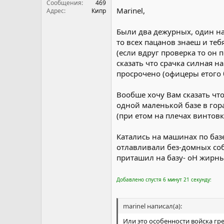
Сообщения
469
Marinel,
Адрес
Кипр
Были два дежурных, один на
то всех пацанов знаеш и те
(если вдруг проверка то он 
сказать что срачка силная н
просрочено (офицеры етого б
Вообше хочу Вам сказать что
одной маленькой базе в гора
(при етом на плечах винтовк
Катались на машинах по базе 
отлавливали без-домных соб
приташил на базу- oH жирный
Добавлено спустя 6 минут 21 секунду:
marinel написал(а):
Или это особенности войска гре