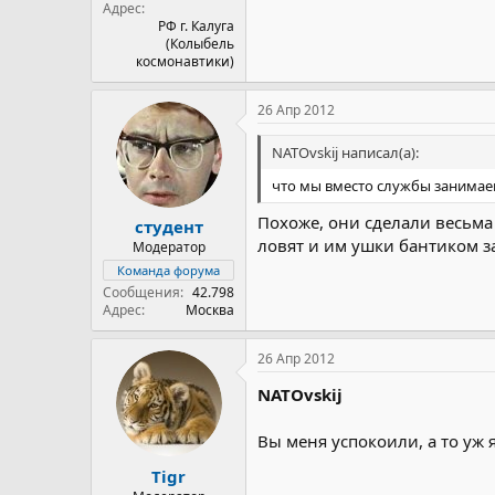
Адрес
РФ г. Калуга
(Колыбель
космонавтики)
26 Апр 2012
NATOvskij написал(а):
что мы вместо службы занима
Похоже, они сделали весьма
студент
ловят и им ушки бантиком з
Модератор
Команда форума
Сообщения
42.798
Адрес
Москва
26 Апр 2012
NATOvskij
Вы меня успокоили, а то уж 
Tigr