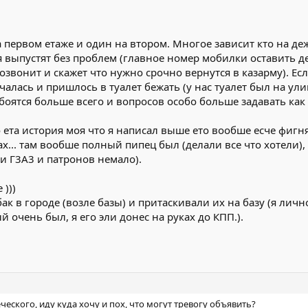
 первом етаже и один на втором. Многое зависит кто на де
бя выпустят без проблем (главное номер мобилки оставить д
позвонит и скажет что нужно срочно вернутся в казарму). Ес
ачалась и пришлось в туалет бежать (у нас туалет был на ули
оятся больше всего и вопросов особо больше задавать как 
 ета история моя что я написал выше ето вообше есче фигня
х... там вообше полный пипец был (делали все что хотели)
и Г3А3 и патронов немало).
)))
ак в городе (возле базы) и притаскивали их на базу (я лич
 очень был, я его эли донес на руках до КПП.).
ческого, иду куда хочу и пох, что могут тревогу объявить?