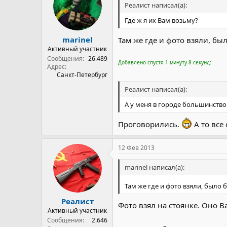
Реалист написал(а):
Где ж я их Вам возьму?
marinel
Там же где и фото взяли, бы
Активный участник
Сообщения
26.489
Добавлено спустя 1 минуту 8 секунд:
Адрес
Санкт-Петербург
Реалист написал(а):
А у меня в городе большинство 
Проговорились.
А то все 
12 Фев 2013
marinel написал(а):
Там же где и фото взяли, было 
Реалист
Фото взял на стоянке. Оно 
Активный участник
Сообщения
2.646