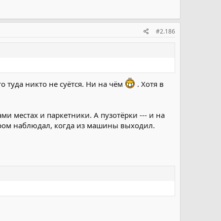
#2.186
то туда никто не суётся. Ни на чём
. Хотя в
 местах и паркетники. А пузотёрки --- и на
утром наблюдал, когда из машины выходил.