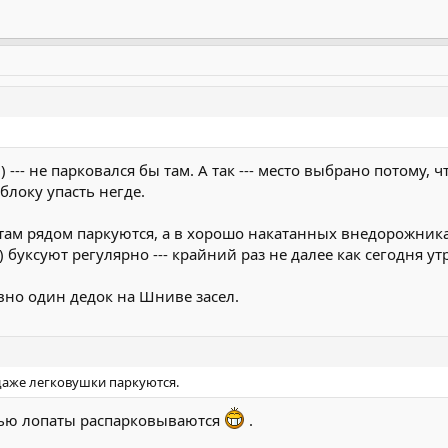
--- не парковался бы там. А так --- место выбрано потому, ч
блоку упасть негде.
ам рядом паркуются, а в хорошо накатанных внедорожниками
 буксуют регулярно --- крайний раз не далее как сегодня 
авно один дедок на Шниве засел.
 даже легковушки паркуются.
ощью лопаты распарковываются
.