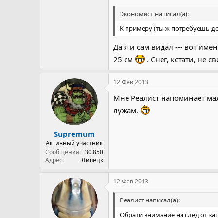
Экономист написал(а):
К примеру (ты ж потребуешь до
Да я и сам видал --- вот им
25 см
. Снег, кстати, не 
12 Фев 2013
Мне Реалист напоминает ма
лужам.
Supremum
Активный участник
Сообщения
30.850
Адрес
Липецк
12 Фев 2013
Реалист написал(а):
Обрати внимание на след от з