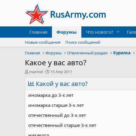
Главная
Форумы
Что нового?
Гал
Новые сообщения
Поиск сообщений
Главная
Форумы
Отвлеченный раздел
Курилка
Какое у вас авто?
А
Д
marinel
15 Апр 2011
в
а
т
Какой у вас авто?
т
о
а
р
н
иномарка до 3-х лет
т
а
е
ч
иномарка старше 3-х лет
м
а
отечественный до 3-х лет
ы
л
а
отечественный старше 3-х лет
никакого