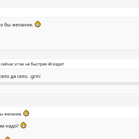
ло бы желание.
сейчас и так не быстрее 40 ездит
село да село. :grin:
бы желание.
Вам надо?