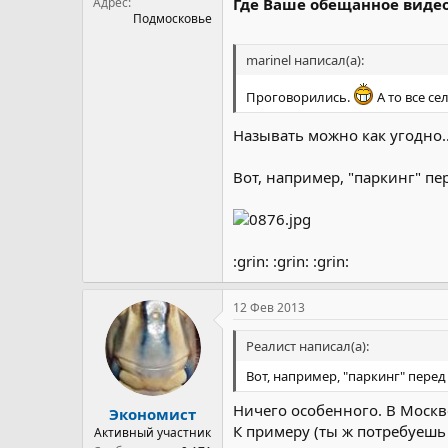
Адрес
Где Ваше обещанное виде
Подмосковье
marinel написал(а):
Проговорились.
А то все сел
Называть можно как угодно..
Вот, например, "паркинг" пе
:grin: :grin: :grin:
12 Фев 2013
Реалист написал(а):
Вот, например, "паркинг" перед
Ничего особенного. В Москв
Экономист
К примеру (ты ж потребуешь 
Активный участник