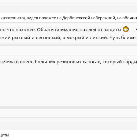
казательств), видел похожее на Дербеневской набережной, на обочине
енно что похожее. Обрати внимание на след от защиты
---
свежий рыхлый и лёгонький, а мокрый и липкий. Чуть ближе к
льчика в очень больших резиновых сапогах, который горд
ащиты