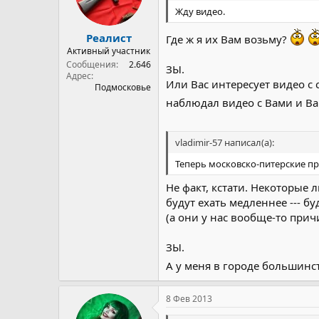
Жду видео.
Реалист
Где ж я их Вам возьму?
Активный участник
Сообщения
2.646
ЗЫ.
Адрес
Или Вас интересует видео с с
Подмосковье
наблюдал видео с Вами и В
vladimir-57 написал(а):
Теперь московско-питерские про
Не факт, кстати. Некоторые
будут ехать медленнее --- б
(а они у нас вообще-то при
ЗЫ.
А у меня в городе большинст
8 Фев 2013