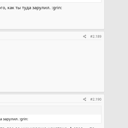
, как ты туда зарулил. :grin:
#2.189
#2.190
 зарулил. :grin: