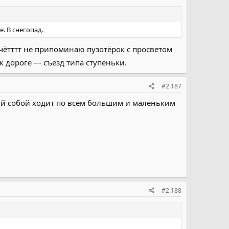
. В снегопад.
 чётттт не припоминаю пузотёрок с просветом
 дороге --- съезд типа ступеньки.
#2.187
ый собой ходит по всем большим и маленьким
#2.188