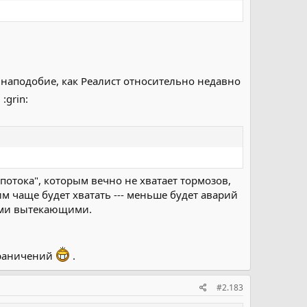
--- наподобие, как Реалист относительно недавно
:grin:
потока", которым вечно не хватает тормозов,
им чаще будет хватать --- меньше будет аварий
семи вытекающими.
ограничений
.
#2.183