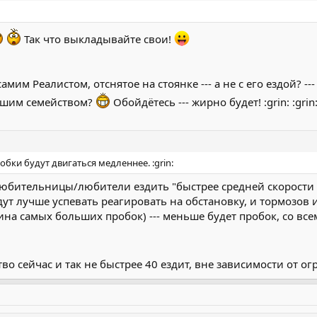
Так что выкладывайте свои!
амим Реалистом, отснятое на стоянке --- а не с его ездой? 
ашим семейством?
Обойдётесь --- жирно будет! :grin: :grin: 
бки будут двигаться медленнее. :grin:
 любительницы/любители ездить "быстрее средней скорости 
удут лучше успевать реагировать на обстановку, и тормозов 
чина самых больших пробок) --- меньше будет пробок, со в
во сейчас и так не быстрее 40 ездит, вне зависимости от 