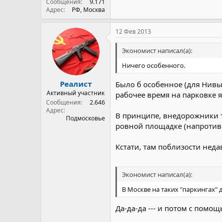
Сообщения
9.171
Адрес
РФ, Москва
12 Фев 2013
Экономист написал(а):
Ничего особенного.
Реалист
Было б особенное (для Нивы) 
Активный участник
рабочее время на парковке я
Сообщения
2.646
Адрес
В принципе, внедорожники т
Подмосковье
ровной площадке (напротив)
Кстати, там поблизости нед
Экономист написал(а):
В Москве на таких "паркингах"
Да-да-да --- и потом с пом