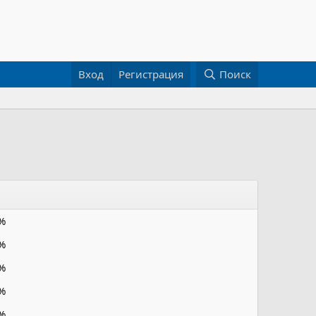
Вход
Регистрация
Поиск
%
%
%
%
%