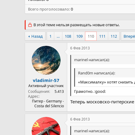
Всего проголосовало
0
В этой теме нельзя размещать новые ответы.
Назад
1
…
108
109
110
111
112
Впер
6 Фев 2013
marinel написал(а):
Rand0m написал(а):
vladimir-57
«Максималку» хотят снизить 
Активный участник
Грамотно. :good:
Сообщения
5.413
Адрес
Питер - Germany -
Теперь московско-питерские 
Costa del Silencio
6 Фев 2013
marinel написал(а):