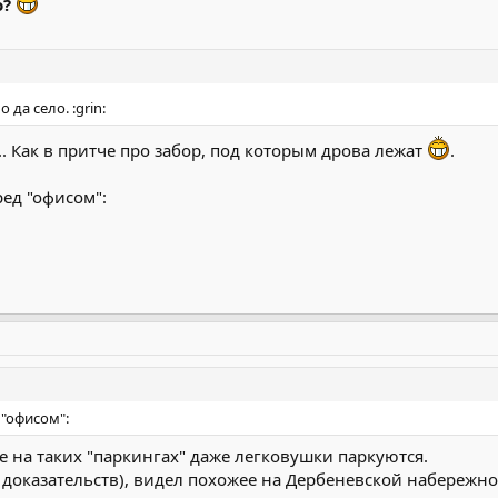
о?
о да село. :grin:
. Как в притче про забор, под которым дрова лежат
.
ред "офисом":
 "офисом":
е на таких "паркингах" даже легковушки паркуются.
доказательств), видел похожее на Дербеневской набережной