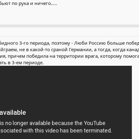
ьют по рука и ничего.....
бидного 3-го периода, поэтому - Люби Россию больше побед
граем, не в какой-то сраной Германии, а тогда, когда канад
сия, причем победила на территории врага, которому помог
ть в 3-ем периоде.