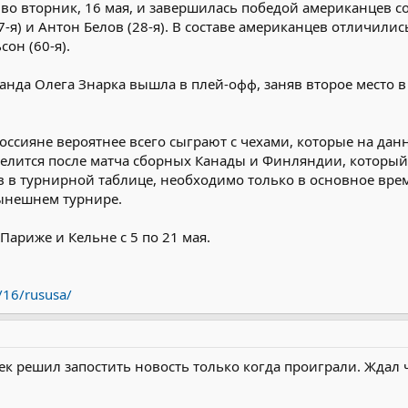
 во вторник, 16 мая, и завершилась победой американцев с
7-я) и Антон Белов (28-я). В составе американцев отличились
сон (60-я).
анда Олега Знарка вышла в плей-офф, заняв второе место
оссияне вероятнее всего сыграют с чехами, которые на дан
елится после матча сборных Канады и Финляндии, который п
 в турнирной таблице, необходимо только в основное вре
нынешнем турнире.
Париже и Кельне с 5 по 21 мая.
/16/rususa/
ек решил запостить новость только когда проиграли. Ждал 