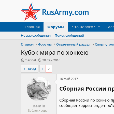
Главная
Форумы
Что нового?
Гал
Новые сообщения
Поиск сообщений
Главная
Форумы
Отвлеченный раздел
Спорт-угол
Кубок мира по хоккею
А
Д
marinel
20 Сен 2016
в
а
Назад
1
2
т
т
о
а
р
н
16 Май 2017
т
а
Сборная России п
е
ч
м
а
ы
л
Сборная России по хоккею п
а
сообщает корреспондент «Ле
Demin
Заблокирован