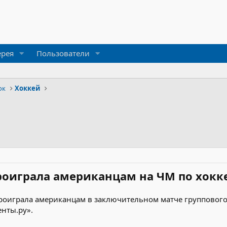
ерея
Пользователи
ок
Хоккей
роиграла американцам на ЧМ по хокк
роиграла американцам в заключительном матче группового 
нты.ру».