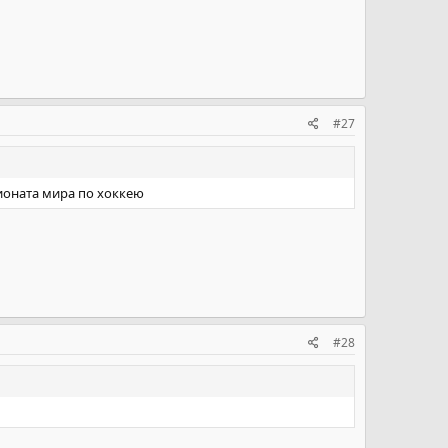
#27
ионата мира по хоккею
#28