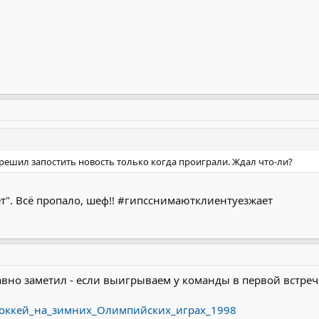
решил запостить новость только когда проиграли. Ждал что-ли?
ет". Всё пропало, шеф!! #гипсснимаютклиентуезжает
вно заметил - если выигрываем у команды в первой встречи
ki/Хоккей_на_зимних_Олимпийских_играх_1998