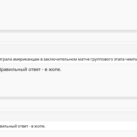
играла американцам в заключительном матче группового этапа чемп
Правильный ответ - в жопе.
ильный ответ - в жопе.