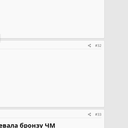
#32
#33
евала бронзу ЧМ