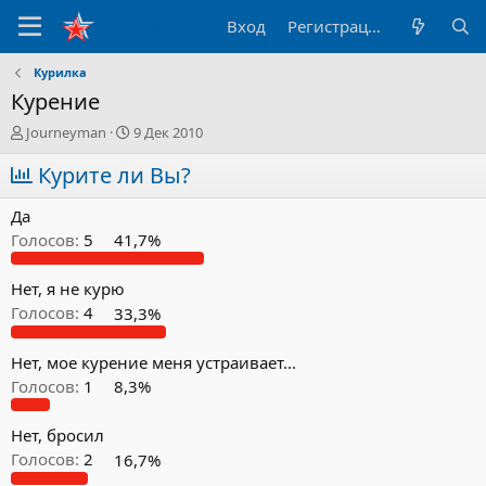
Вход
Регистрация
Курилка
Курение
А
Д
Journeyman
9 Дек 2010
в
а
т
Курите ли Вы?
т
о
а
р
н
Да
т
а
Голосов:
5
41,7%
е
ч
м
а
ы
л
Нет, я не курю
а
Голосов:
4
33,3%
Нет, мое курение меня устраивает...
Голосов:
1
8,3%
Нет, бросил
Голосов:
2
16,7%