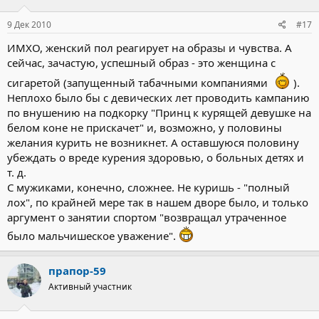
9 Дек 2010
#17
ИМХО, женский пол реагирует на образы и чувства. А
сейчас, зачастую, успешный образ - это женщина с
сигаретой (запущенный табачными компаниями
).
Неплохо было бы с девических лет проводить кампанию
по внушению на подкорку "Принц к курящей девушке на
белом коне не прискачет" и, возможно, у половины
желания курить не возникнет. А оставшуюся половину
убеждать о вреде курения здоровью, о больных детях и
т. д.
С мужиками, конечно, сложнее. Не куришь - "полный
лох", по крайней мере так в нашем дворе было, и только
аргумент о занятии спортом "возвращал утраченное
было мальчишеское уважение".
прапор-59
Активный участник