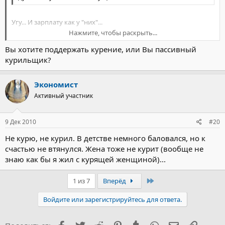
Угу... И зарплату как у "них"...
Нажмите, чтобы раскрыть...
Сам не курю!
Вы хотите поддержать курение, или Вы пассивный
Нажмите, чтобы раскрыть...
курильщик?
Экономист
Активный участник
9 Дек 2010
#20
Не курю, не курил. В детстве немного баловался, но к
счастью не втянулся. Жена тоже не курит (вообще не
знаю как бы я жил с курящей женщиной)...
Последний
1 из 7
Вперёд
Войдите или зарегистрируйтесь для ответа.
Facebook
Twitter
Reddit
Pinterest
Tumblr
WhatsApp
Электронна
Ссылка