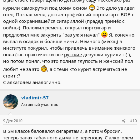
курили самокрутки под моим окном
Это дело увидел
отец. Позвал меня, достал трофейный портсигар с ВОВ с
одной сохранившейся сигариллой (прадед принёс с
войны). Положил ремень, открыл портсигар и
предложил мне закурить "раз уж я начал"
Я, конечно,
выпал в осадок и больше ни-ни. Немного (месяц) в
институте покурил, чтобы привлечь внимание женского
пола (т.к. практически все
русские
девушки курили :-( ),
но потом понял, что это полная глупость и женский пол
любит не за это
, а с теми кто курит встречаться не
стоит :?
С алкаголем аналогично.
vladimir-57
Активный участник
9 Дек 2010
#10
В 5м классе баловался сигаретами, а потом бросил,
теперь запах табачного дыма не переношу. С алкоголем