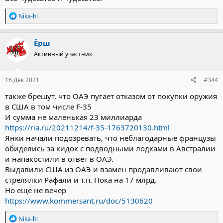
Р
Nika-hl
е
а
к
Ёрш
ц
Активный участник
и
и
:
16 Дек 2021
#344
также брешут, что ОАЭ пугает отказом от покупки оружия
в США в том числе F-35
И сумма не маленькая 23 миллиарда
https://ria.ru/20211214/f-35-1763720130.html
Янки начали подозревать, что неблагодарные французы
обиделись за кидок с подводными лодками в Австралии
и напакостили в ответ в ОАЭ.
Выдавили США из ОАЭ и взамен продавливают свои
стрелялки Рафали и т.п. Пока на 17 млрд.
Но ещё не вечер
https://www.kommersant.ru/doc/5130620
Р
Nika-hl