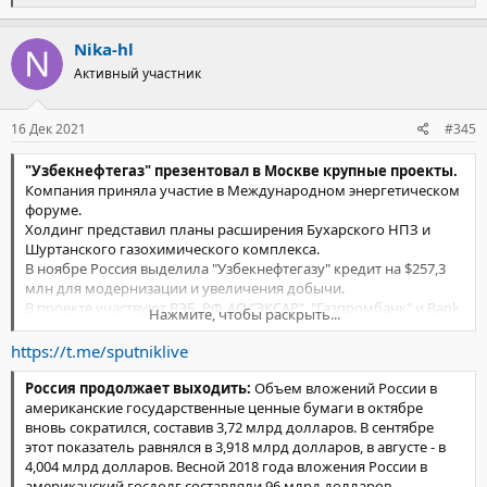
е
а
к
Nika-hl
ц
Активный участник
и
и
:
16 Дек 2021
#345
"Узбекнефтегаз" презентовал в Москве крупные проекты.
Компания приняла участие в Международном энергетическом
форуме.
Холдинг представил планы расширения Бухарского НПЗ и
Шуртанского газохимического комплекса.
В ноябре Россия выделила "Узбекнефтегазу" кредит на $257,3
млн для модернизации и увеличения добычи.
В проекте участвуют ВЭБ. РФ, АО "ЭКСАР", "Газпромбанк" и Bank
Нажмите, чтобы раскрыть...
GPB International S.A.
https://t.me/sputniklive
Россия продолжает выходить:
Объем вложений России в
американские государственные ценные бумаги в октябре
вновь сократился, составив 3,72 млрд долларов. В сентябре
этот показатель равнялся в 3,918 млрд долларов, в августе - в
4,004 млрд долларов. Весной 2018 года вложения России в
американский госдолг составляли 96 млрд долларов.