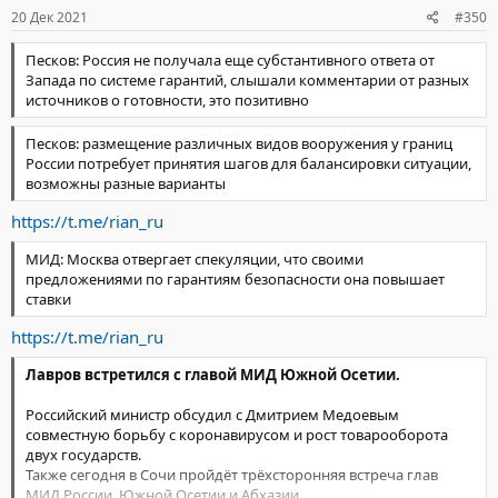
20 Дек 2021
#350
Песков: Россия не получала еще субстантивного ответа от
Запада по системе гарантий, слышали комментарии от разных
источников о готовности, это позитивно
Песков: размещение различных видов вооружения у границ
России потребует принятия шагов для балансировки ситуации,
возможны разные варианты
https://t.me/rian_ru
МИД: Москва отвергает спекуляции, что своими
предложениями по гарантиям безопасности она повышает
ставки
https://t.me/rian_ru
Лавров встретился с главой МИД Южной Осетии.
Российский министр обсудил с Дмитрием Медоевым
совместную борьбу с коронавирусом и рост товарооборота
двух государств.
Также сегодня в Сочи пройдёт трёхсторонняя встреча глав
МИД России, Южной Осетии и Абхазии.