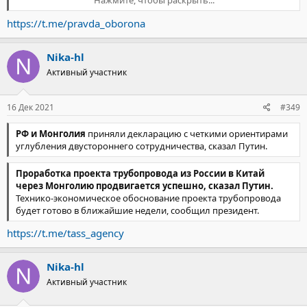
Нажмите, чтобы раскрыть...
Андрей Картаполов:
https://t.me/pravda_oborona
«Законопроектом предлагается ратифицировать Соглашение
между Российской Федерацией и Республикой Таджикистан о
Nika-hl
создании Объединенной региональной системы
противовоздушной обороны Российской Федерации и
Активный участник
Республики Таджикистан, которая является составной частью
объединенной системы противовоздушной обороны
государств - участников Содружества Независимых Государств.
16 Дек 2021
#349
В соответствии с Соглашением Стороны создают
Объединенную региональную систему противовоздушной
РФ и Монголия
приняли декларацию с четкими ориентирами
обороны Российской Федерации и Республики Таджикистан в
углубления двустороннего сотрудничества, сказал Путин.
целях повышения эффективности решения задач
противовоздушной обороны в регионе.
Проработка проекта трубопровода из России в Китай
через Монголию продвигается успешно, сказал Путин.
Ратификация Соглашения в полной мере отвечает интересам
Технико-экономическое обоснование проекта трубопровода
Российской Федерации, его реализация положительно
будет готово в ближайшие недели, сообщил президент.
скажется на обеспечении военной безопасности».
https://t.me/tass_agency
Nika-hl
Активный участник