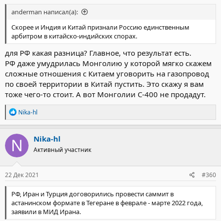
anderman написал(а):
Скорее и Индия и Китай признали Россию единственным
арбитром в китайско-индийских спорах.
для РФ какая разница? Главное, что результат есть.
РФ даже умудрилась Монголию у которой мягко скажем
сложные отношения с Китаем уговорить на газопровод
по своей территории в Китай пустить. Это скажу я вам
тоже чего-то стоит. А вот Монголии С-400 не продадут.
Р
Nika-hl
е
а
к
Nika-hl
ц
Активный участник
и
и
:
22 Дек 2021
#360
РФ, Иран и Турция договорились провести саммит в
астанинском формате в Тегеране в феврале - марте 2022 года,
заявили в МИД Ирана.