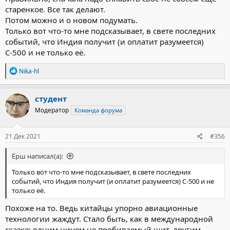
старенкое. Все так делают.
Потом можно и о новом подумать.
Только вот что-то мне подсказывает, в свете последних
событий, что Индия получит (и оплатит разумеется)
С-500 и не только её.
Р
Nika-hl
е
а
к
студент
ц
Модератор
Команда форума
и
и
:
21 Дек 2021
#356
Ёрш написал(а):
Только вот что-то мне подсказывает, в свете последних
событий, что Индия получит (и оплатит разумеется) С-500 и не
только её.
Похоже на то. Ведь китайцы упорно авиационные
технологии жаждут. Стало быть, как в международной
сказке: одним ничем не пробиваемый щит, другим -