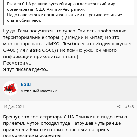
Взамен США решило
русский мир
англосаксонский мир
организовать (США+Англия+Австралия).
Надо наперегонки организовывать им в противовес, иначе
опять обнаглеют.
Ну да. Если получится - то супер. Там есть проблемные
территориальные споры. ( у Индии и Китая) Но это
можно порешать.. ИМХО.. Тем более что Индия покупает
С-400 ( или даже С-500) ( не помню уже.. оч много
информации приходится читать)
Посмотрим..
Я тут писала где-то..
Ёрш
Активный участник
16 Дек 2021
#343
Брешут, что гос. секретарь США Блинкин в индонезию
прилетел. Чуток опоздал туда Патрушев чуть ранше
прилетел и Блинкин стоит в очереди на приём.
Всё чудесатее и чудесатее.