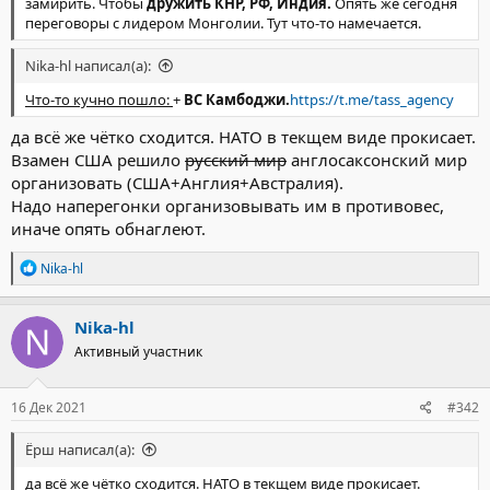
замирить. Чтобы
дружить КНР, РФ, Индия.
Опять же сегодня
переговоры с лидером Монголии. Тут что-то намечается.
Nika-hl написал(а):
Что-то кучно пошло:
+
ВС Камбоджи.
https://t.me/tass_agency
да всё же чётко сходится. НАТО в текщем виде прокисает.
Взамен США решило
русский мир
англосаксонский мир
организовать (США+Англия+Австралия).
Надо наперегонки организовывать им в противовес,
иначе опять обнаглеют.
Р
Nika-hl
е
а
к
Nika-hl
ц
Активный участник
и
и
:
16 Дек 2021
#342
Ёрш написал(а):
да всё же чётко сходится. НАТО в текщем виде прокисает.