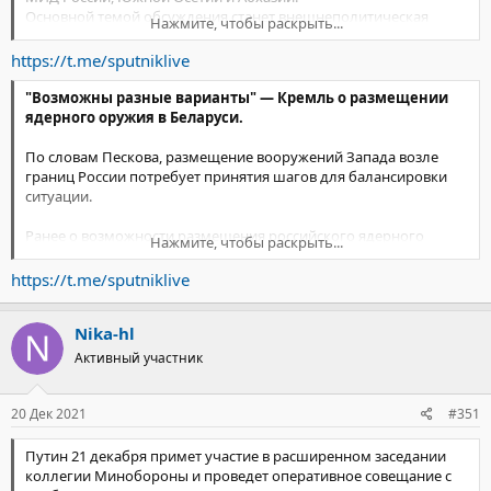
Основной темой обсуждения станет внешнеполитическая
Нажмите, чтобы раскрыть...
координация
и региональная безопасность.
https://t.me/sputniklive
"Возможны разные варианты" — Кремль о размещении
ядерного оружия в Беларуси.
По словам Пескова, размещение вооружений Запада возле
границ России потребует принятия шагов для балансировки
ситуации.
Ранее о возможности размещения российского ядерного
Нажмите, чтобы раскрыть...
оружия в Беларуси заявляли Лукашенко
(
https://t.me/sputniklive/27217
) и глава МИД РБ
https://t.me/sputniklive
(
https://t.me/sputniklive/27887
).
Nika-hl
Активный участник
20 Дек 2021
#351
Путин 21 декабря примет участие в расширенном заседании
коллегии Минобороны и проведет оперативное совещание с