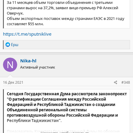
За 11 месяцев объем торговли объединения с третьими
странами вырос на 37,2%, заявил вице-премьер РФ Алексей
Оверчук.
Объем экспортных поставок между странами ЕАЭС в 2021 году
составляет $55 млн.
https://t.me/sputniklive
Р
Ёрш
е
а
к
Nika-hl
ц
Активный участник
и
и
:
16 Дек 2021
#348
Сегодня Государственная Дума рассмотрела законопроект
"О ратификации Соглашения между Российской
Федерацией и Республикой Таджикистан о создании
Объединенной региональной системы
противовоздушной обороны Российской Федерации и
Республики Таджикистан".
Председатель Комитета Государственной Думы по обороне