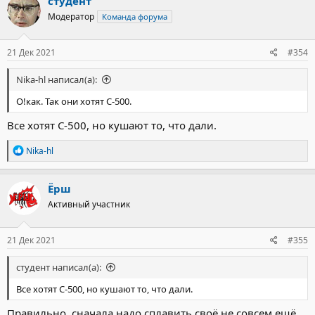
студент
Модератор
Команда форума
21 Дек 2021
#354
Nika-hl написал(а):
О!как. Так они хотят С-500.
Все хотят С-500, но кушают то, что дали.
Р
Nika-hl
е
а
к
Ёрш
ц
Активный участник
и
и
:
21 Дек 2021
#355
студент написал(а):
Все хотят С-500, но кушают то, что дали.
Правильно, сначала надо сплавить своё не совсем ещё