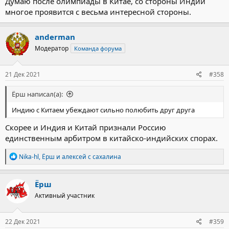
Думаю после олимпиады в Китае, со стороны Индии
многое проявится с весьма интересной стороны.
anderman
Модератор
Команда форума
21 Дек 2021
#358
Ёрш написал(а):
Индию с Китаем убеждают сильно полюбить друг друга
Скорее и Индия и Китай признали Россию
единственным арбитром в китайско-индийских спорах.
Р
Nika-hl
,
Ёрш
и
алексей с сахалина
е
а
к
Ёрш
ц
Активный участник
и
и
:
22 Дек 2021
#359