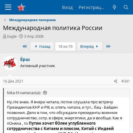
Вход
Регистрация
Международная панорама
Международная политика России
А
Д
Eagle
3 Апр 2008
в
а
Первый
Последний
Назад
18 из 73
Вперёд
т
т
о
а
р
н
Ёрш
т
а
Активный участник
е
ч
м
а
ы
л
16 Дек 2021
#341
а
Nika-hl написал(а):
Ну..Не знаю. Я вчера читала, потом слушала про встречу
Президентов КНР и РФ, и, опять читала, и тут... бац - Байден
позвонил. Дело в том, что обсуждали президенты военное
сотрудничество, сотр. в сфере, энергетики, да и вообще. Как я
пОняла , то
Путин хочет бОлее углубленного
сотрудничества с Китаем и плюсом, Китай с Индеей