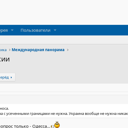
ерея
Пользователи
тика
Международная панорама
сии
перёд
носа.
ина с усеченными границами не нужна. Украина вообще не нужна никак
прос только - Одесса...