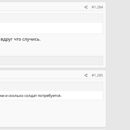
#1.284
вдруг что случись.
#1.285
ени и сколько солдат потребуется.