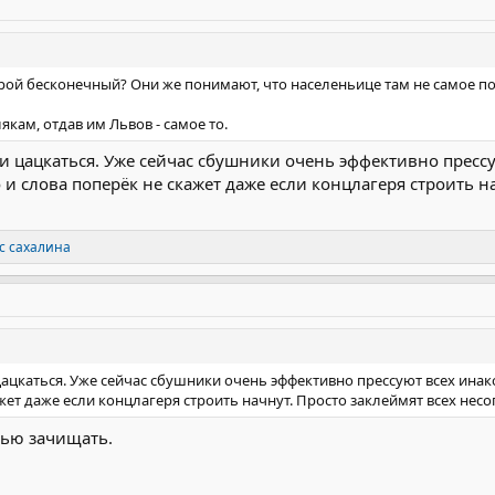
рой бесконечный? Они же понимают, что населеньице там не самое п
якам, отдав им Львов - самое то.
ами цацкаться. Уже сейчас сбушники очень эффективно прес
и слова поперёк не скажет даже если концлагеря строить н
с сахалина
 цацкаться. Уже сейчас сбушники очень эффективно прессуют всех и
ажет даже если концлагеря строить начнут. Просто заклеймят всех нес
тью зачищать.