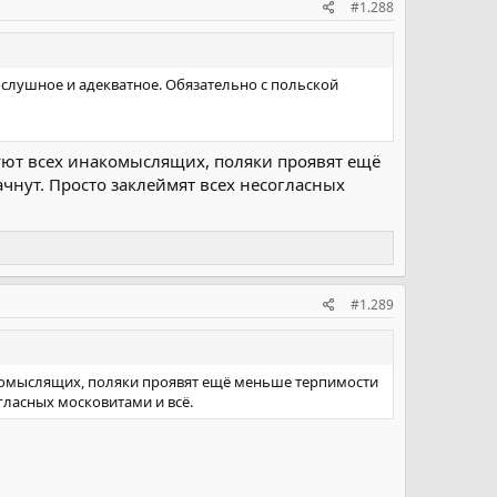
#1.288
ослушное и адекватное. Обязательно с польской
суют всех инакомыслящих, поляки проявят ещё
ачнут. Просто заклеймят всех несогласных
#1.289
накомыслящих, поляки проявят ещё меньше терпимости
огласных московитами и всё.