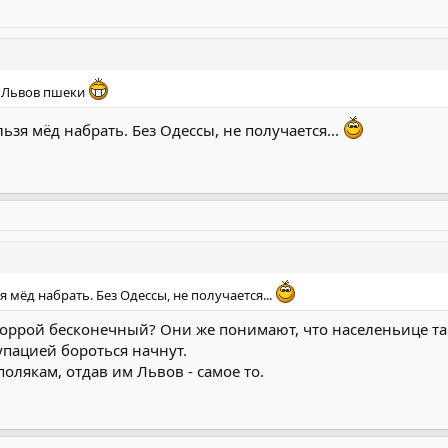
А Львов пшеки
ьзя мёд набрать. Без Одессы, не получается...
 мёд набрать. Без Одессы, не получается...
моррой бесконечный? Они же понимают, что населеньице та
упацией бороться начнут.
полякам, отдав им Львов - самое то.