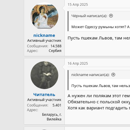
15 Апр 2025
Чёрный написал(а):
Может Одессу румыны хотят? 
nickname
Пусть пшекам Львов, там нел
Активный участник
Сообщения
14.588
Адрес
Сербия
16 Апр 2025
nickname написал(а):
Пусть пшекам Львов, там нельзя
Читатель
А нужен ли полякам этот ге
Активный участник
Обязательно с польской окк
Сообщения
5.401
Хотя как вариант подгадить 
Адрес
Беларусь, г.
Вилейка