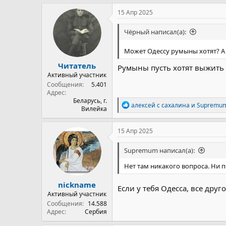
а
к
15 Апр 2025
ц
и
Чёрный написал(а):
и
:
Может Одессу румыны хотят? 
Читатель
Румыны пусть хотят выжить в
Активный участник
Сообщения
5.401
Адрес
Беларусь, г.
Р
алексей с сахалина
и
Supremu
Вилейка
е
а
к
15 Апр 2025
ц
и
Supremum написал(а):
и
:
Нет там никакого вопроса. Ни п
nickname
Если у тебя Одесса, все друго
Активный участник
Сообщения
14.588
Адрес
Сербия