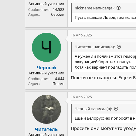
Активный участник
nickname написал(а):
Сообщения
14.588
Адрес
Сербия
Пусть пшекам Львов, там нельз
16 Апр 2025
Ч
Читатель написал(а):
А нужен ли полякам этот гемор
оккупацией бороться начнут.
Чёрный
Хотя как вариант подгадить пол
Активный участник
Пшеки не откажутся. Ещё и 
Сообщения
4.044
Адрес
Пермь
16 Апр 2025
Чёрный написал(а):
Ещё и Белоруссию попросят в н
Просить они могут что угодн
Читатель
Активный участник