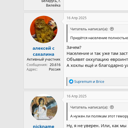
Беларусь, г.
Вилейка
16 Апр 2025
Читатель написал(а):
Придётся население полностью
Зачем?
алексей с
Население и так уже там зас
сахалина
Объявят оккупацию евроинте
Активный участник
Сообщения
20.616
А хохлы ещё и благодарно ул
Адрес
Россия
Р
Supremum
и
Brice
е
а
к
16 Апр 2025
ц
и
Читатель написал(а):
и
:
А нужен ли полякам этот гемо
Ну, я не уверен. Или, как мы
nickname