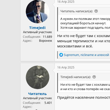
16 Апр 2025
Читатель написал(а):
А нужен ли полякам этот гемор
оккупацией бороться начнут.
TimeJedi
Хотя как вариант подгадить пол
Активный участник
Ни кто не будет там с хохл
Сообщения
11.689
меньше терпимости и ни кто 
Адрес
Воронеж
московитами и всё.
Р
Supremum
,
nickname
и
алексей 
е
а
к
16 Апр 2025
ц
и
TimeJedi написал(а):
и
:
Ни кто не будет там с хохлами
и ни кто и слова поперёк не ск
Читатель
Придётся население полнос
Активный участник
Сообщения
5.401
Адрес