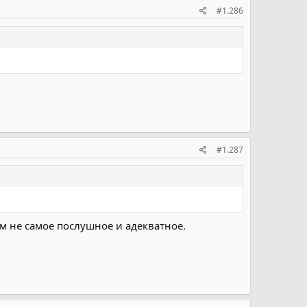
#1.286
#1.287
м не самое послушное и адекватное.