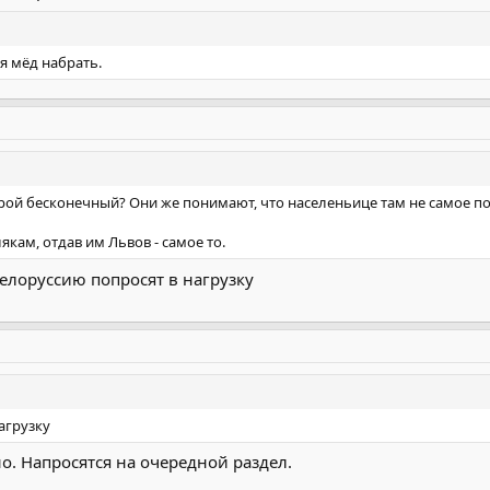
я мёд набрать.
рой бесконечный? Они же понимают, что населеньице там не самое п
якам, отдав им Львов - самое то.
Белоруссию попросят в нагрузку
агрузку
о. Напросятся на очередной раздел.