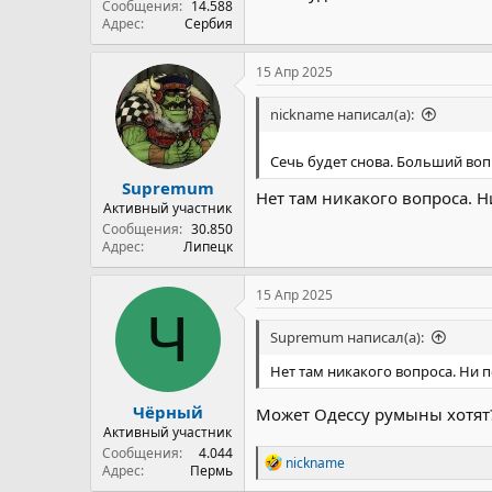
Сообщения
14.588
Адрес
Сербия
15 Апр 2025
nickname написал(а):
Сечь будет снова. Больший вопр
Supremum
Нет там никакого вопроса. Н
Активный участник
Сообщения
30.850
Адрес
Липецк
15 Апр 2025
Ч
Supremum написал(а):
Нет там никакого вопроса. Ни п
Чёрный
Может Одессу румыны хотят
Активный участник
Сообщения
4.044
Р
nickname
Адрес
Пермь
е