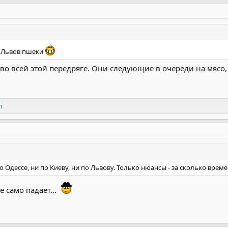
А Львов пшеки
о всей этой передряге. Они следующие в очереди на мясо, 
m
о Одессе, ни по Киеву, ни по Львову. Только нюансы - за сколько врем
е само падает...