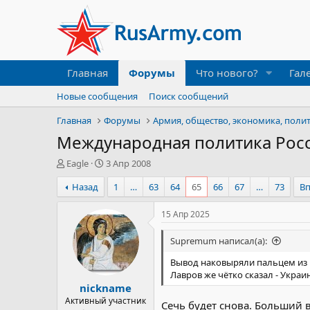
Главная
Форумы
Что нового?
Гал
Новые сообщения
Поиск сообщений
Главная
Форумы
Армия, общество, экономика, поли
Международная политика Рос
А
Д
Eagle
3 Апр 2008
в
а
Назад
1
…
63
64
65
66
67
…
73
В
т
т
о
а
р
н
15 Апр 2025
т
а
е
ч
Supremum написал(а):
м
а
ы
л
Вывод наковыряли пальцем из 
а
Лавров же чётко сказал - Укра
nickname
Активный участник
Сечь будет снова. Больший во