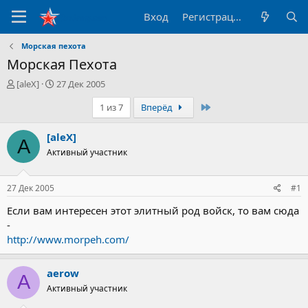
Вход
Регистрация
Морская пехота
Морская Пехота
А
Д
[aleX]
27 Дек 2005
в
а
Последний
1 из 7
Вперёд
т
т
о
а
р
н
[aleX]
A
т
а
Активный участник
е
ч
м
а
ы
л
27 Дек 2005
#1
а
Если вам интересен этот элитный род войск, то вам сюда
-
http://www.morpeh.com/
aerow
A
Активный участник