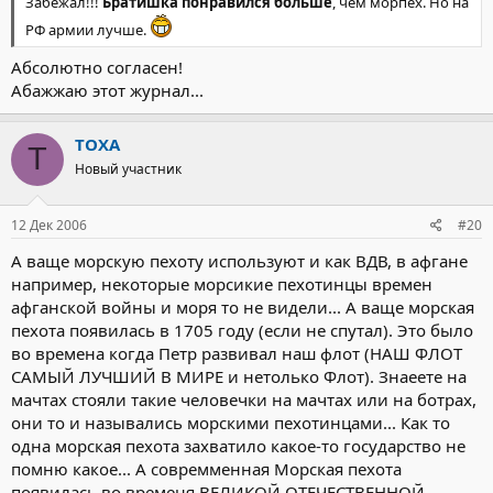
Забежал!!!
Братишка понравился больше
, чем морпех. Но на
РФ армии лучше.
Абсолютно согласен!
Абажжаю этот журнал...
TOXA
T
Новый участник
12 Дек 2006
#20
А ваще морскую пехоту используют и как ВДВ, в афгане
например, некоторые морсикие пехотинцы времен
афганской войны и моря то не видели... А ваще морская
пехота появилась в 1705 году (если не спутал). Это было
во времена когда Петр развивал наш флот (НАШ ФЛОТ
САМЫЙ ЛУЧШИЙ В МИРЕ и нетолько Флот). Знаеете на
мачтах стояли такие человечки на мачтах или на ботрах,
они то и назывались морскими пехотинцами... Как то
одна морская пехота захватило какое-то государство не
помню какое... А совремменная Морская пехота
появилась во временя ВЕЛИКОЙ ОТЕЧЕСТВЕННОЙ