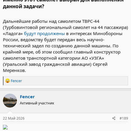
данной задачи?​
Дальнейшие работы над самолетом ТВРС-44
(Турбовинтовой региональный самолет на 44 пассажира)
«Ладога»
будут продолжены
в интересах Минобороны
России, ведомству будет передан весь научно-
технический задел по созданию данной машины. По
крайней мере, об этом сообщил главный конструктор
самолетов транспортной категории АО «УЗГА»
(Уральский завод гражданской авиации) Сергей
Меренков.
Р
Fencer
е
а
к
Fencer
ц
Активный участник
и
и
:
22 Май 2026
#189