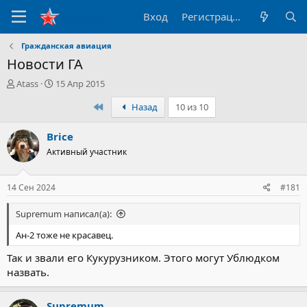
Вход
Регистрация
Гражданская авиация
Новости ГА
А
Д
Atass
15 Апр 2015
в
а
Первый
Назад
10 из 10
т
т
о
а
р
н
Brice
т
а
Активный участник
е
ч
м
а
ы
л
14 Сен 2024
#181
а
Supremum написал(а):
Ан-2 тоже не красавец.
Так и звали его Кукурузником. Этого могут Ублюдком
назвать.
Supremum