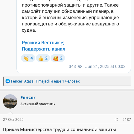
Р
Fencer
,
Atass
,
TimeJedi
и ещё 1 человек
е
а
к
Fencer
ц
Активный участник
и
и
:
27 Окт 2025
#187
Приказ Министерства труда и социальной защиты