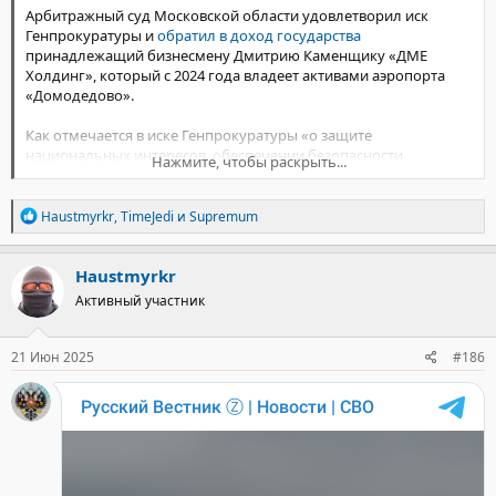
Арбитражный суд Московской области удовлетворил иск
Генпрокуратуры и
обратил в доход государства
принадлежащий бизнесмену Дмитрию Каменщику «ДМЕ
Холдинг», который с 2024 года владеет активами аэропорта
«Домодедово».
Как отмечается в иске Генпрокуратуры «о защите
национальных интересов, обеспечении безопасности
Нажмите, чтобы раскрыть...
государства и об устранении незаконного иностранного
контроля над группой стратегических предприятий аэропорта
Р
Домодедово», воздушной гаванью владели резиденты
Haustmyrkr
,
TimeJedi
и
Supremum
е
иностранных государств. Речь идёт о самом Каменщике, у
а
которого есть гражданство ОАЭ и Турции, а также бывшем
к
Haustmyrkr
председателе наблюдательного совета аэропорта Валерии
ц
Когане с израильским паспортом.
Активный участник
и
и
По версии следователей, в 2024 году Каменщик и Коган ввели в
:
заблуждение правительственную комиссию ФАС, создав
21 Июн 2025
#186
ложную видимость отсутствия иностранного контроля над
стратегическими предприятиями. Комиссия в итоге
согласовала переход прав на российские стратегические
предприятия к ООО «ДМЕ Холдинг».