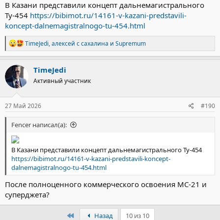
В Казани представили концепт дальнемагистрального
Ту-454
https://bibimot.ru/14161-v-kazani-predstavili-
koncept-dalnemagistralnogo-tu-454.html
Р
TimeJedi
,
алексей с сахалина
и
Supremum
е
а
к
TimeJedi
ц
Активный участник
и
и
:
27 Май 2026
#190
Fencer написал(а):
В Казани представили концепт дальнемагистрального Ту-454
https://bibimot.ru/14161-v-kazani-predstavili-koncept-
dalnemagistralnogo-tu-454.html
После полноценного коммерческого освоения МС-21 и
суперджета?
Первый
Назад
10 из 10