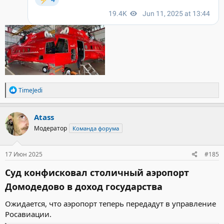
Р
TimeJedi
е
а
к
Atass
ц
Модератор
Команда форума
и
и
:
17 Июн 2025
#185
Суд конфисковал столичный аэропорт
Домодедово в доход государства
Ожидается, что аэропорт теперь передадут в управление
Росавиации.