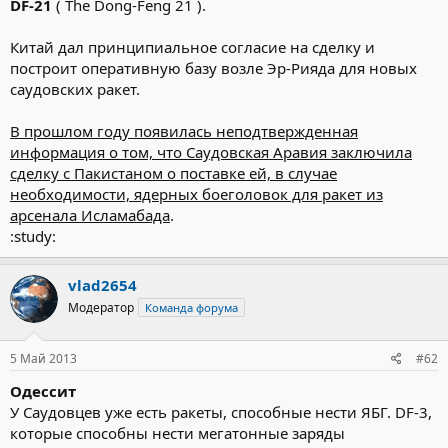
DF-21
( The Dong-Feng 21 ).
Китай дал принципиальное согласие на сделку и
построит оперативную базу возле Эр-Рияда для новых
саудовских ракет.
В прошлом году появилась неподтвержденная
информация о том, что Саудовская Аравия заключила
сделку с Пакистаном о поставке ей, в случае
необходимости, ядерных боеголовок для ракет из
арсенала Исламабада
.
:study:
vlad2654
Модератор
Команда форума
5 Май 2013
#62
Одессит
У Саудовцев уже есть ракеты, способные нести ЯБГ. DF-3,
которые способны нести мегатонные заряды