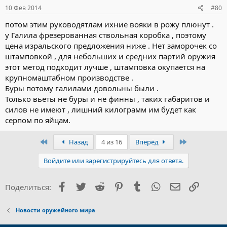
10 Фев 2014
#80
потом этим руководятлам ихние вояки в рожу плюнут .
у Галила фрезерованная ствольная коробка , поэтому
цена изральского предложения ниже . Нет заморочек со
штамповкой , для небольших и средних партий оружия
этот метод подходит лучше , штамповка окупается на
крупномаштабном производстве .
Буры потому галилами довольны были .
Только вьеты не буры и не финны , таких габаритов и
силов не имеют , лишний килограмм им будет как
серпом по яйцам.
Первый
Последний
Назад
4 из 16
Вперёд
Войдите или зарегистрируйтесь для ответа.
Facebook
Twitter
Reddit
Pinterest
Tumblr
WhatsApp
Электронна
Ссылка
Поделиться:
Новости оружейного мира