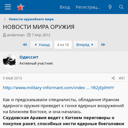
Вход
Регистрация
Новости оружейного мира
НОВОСТИ МИРА ОРУЖИЯ
А
Д
anderman
7 Апр 2012
в
а
Первый
Последний
Назад
4 из 16
Вперёд
т
т
о
а
р
н
Одессит
т
а
Активный участник
е
ч
м
а
ы
л
5 Май 2013
#61
а
http://www.military-informant.com/index ... YR2jEplHHY
Как и предсказывали специалисты, обладание Ираном
ядерного оружия приведет к гонке ядерных вооружений
на Ближнем Востоке, и она началась.
Саудовская Аравия ведет с Китаем переговоры о
покупке ракет, способных нести ядерные боеголовки