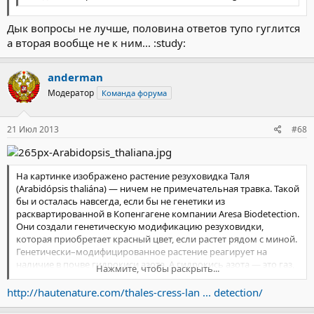
Дык вопросы не лучше, половина ответов тупо гуглится
а вторая вообще не к ним... :study:
anderman
Модератор
Команда форума
21 Июл 2013
#68
На картинке изображено растение резуховидка Таля
(Arabidópsis thaliána) — ничем не примечательная травка. Такой
бы и осталась навсегда, если бы не генетики из
расквартированной в Копенгагене компании Aresa Biodetection.
Они создали генетическую модификацию резуховидки,
которая приобретает красный цвет, если растет рядом с миной.
Генетически–модифицированное растение реагирует на
наличие в почве гидрокиси азота. А гидрокись азота — это газ,
Нажмите, чтобы раскрыть...
который выделяет взрывчатка в минах. Таким образом,
засеивая местность в зонах былых конфликтов этой травой,
http://hautenature.com/thales-cress-lan ... detection/
можно без труда обнаруживать мины и обезвреживать их.