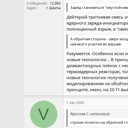
Сообщения
12.983
Заряд становиться "неустойчив
Адрес
г. Шахты
Дейтерий-тритиевая смесь оч
ядерного заряда-инициатора,
полноценный взрыв, а "сам
А обратная сторона - сверх мощ
никакого участия во взрыве.
Разумеется. Особенно если и
новые технологии... В прин
диамантоидных плёнок с не
термоядерных реакторах, то
новые технологии получения
моделированием не обойтись
принципе, имхо, на 20 Гт вы
1 Авг 2009
V
Ярослав С. написал(а):
строим полигон на обратной ст