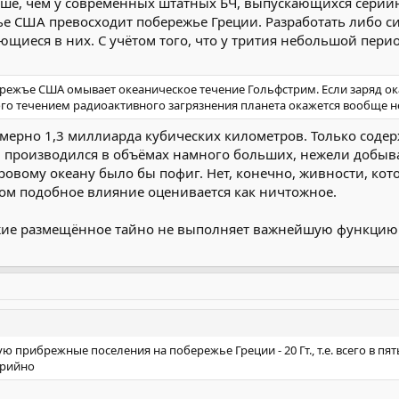
льше, чем у современных штатных БЧ, выпускающихся серийн
ье США превосходит побережье Греции. Разработать либо 
ющиеся в них. С учётом того, что у трития небольшой перио
бережъе США омывает океаническое течение Гольфстрим. Если заряд о
ого течением радиоактивного загрязнения планета окажется вообще 
рно 1,3 миллиарда кубических километров. Только содержани
й производился в объёмах намного больших, нежели добывае
ировому океану было бы пофиг. Нет, конечно, живности, ко
лом подобное влияние оценивается как ничтожное.
ужие размещённое тайно не выполняет важнейшую функцию 
прибрежные поселения на побережье Греции - 20 Гт., т.е. всего в пя
ерийно