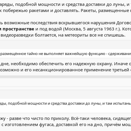
аряды, подобной мощности и средства доставки до луны, и 
к побережью ракетами и доставлять. Ракеты, размещенные 
ать возможные последствия вскрывшегося нарушения Догов
м пространстве
и под водой (Москва, 5 августа 1963 г.). К
видеоразведки болтается, на метеориты все не спишешь.
е размещённое тайно не выполняет важнейшую функцию - сдерживания
а дне, необходимо обеспечить его надежную охрану. Иначе о
возможно и его несанкционированное применение третьей 
яды, подобной мощности и средства доставки до луны, и там испытаны
жу - разве что чисто по приколу. Всё-таки человека, сидяще
 с изготовлением фугаса, доставкой его на дно, причём мо