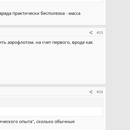
аряда практически бесполезоа - масса
#25
ить аэрофлотом. на счет первого, вроде как
#26
тического опыта", сколько обычные