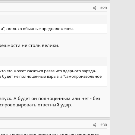
#29
пыта", сколько обычные предположения.
решности не столь велики.
то это может касаться разве что ядерного заряда-
ае будет не полноценный взрыв, а "самопроизвольное
апуск. А будет он полноценным или нет - без
 спровоцировать ответный удар.
#30
сал, через какое время он должен проходить