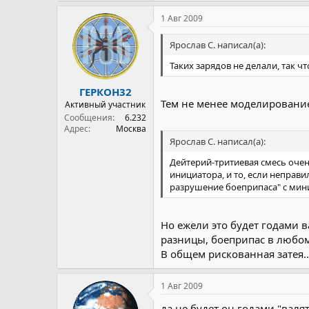
1 Авг 2009
Ярослав С. написал(а):
Таких зарядов не делали, так ч
ГЕРКОН32
Тем не менее моделирование
Активный участник
Сообщения
6.232
Адрес
Москва
Ярослав С. написал(а):
Дейтерий-тритиевая смесь очень
инициатора, и то, если неправ
разрушение боеприпаса" с ми
Но ежели это будет годами в
разницы, боеприпас в любом
В общем рискованная затея..
1 Авг 2009
да не будет он годами "вал