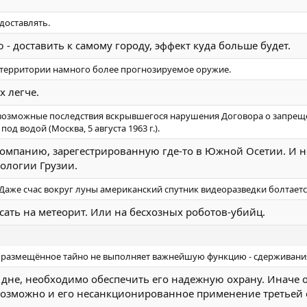
доставлять.
- доставить к самому городу, эффект куда больше будет.
 территории намного более прогнозируемое оружие.
х легче.
 возможные последствия вскрывшегося нарушения Договора о запрещ
 под водой (Москва, 5 августа 1963 г.).
компанию, зарегестрированную где-то в Южной Осетии. И 
ологии Грузии.
аже счас вокруг луны американский спутник видеоразведки болтаетс
сать на метеорит. Или на бесхозных роботов-убийц.
е размещённое тайно не выполняет важнейшую функцию - сдерживания
а дне, необходимо обеспечить его надежную охрану. Иначе о
возможно и его несанкционированное применение третьей с