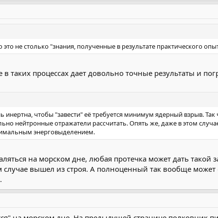
то это не столько "знания, полученные в результате практического о
 в таких процессах дает довольно точные результаты и пог
 инертна, чтобы "завести" её требуется минимум ядерный взрыв. Так ч
ильно нейтронные отражатели рассчитать. Опять же, даже в этом случ
нимальным энерговыделением.
аляться на морском дне, любая протечка может дать такой з
 случае вышел из строя. А полноценный так вообще может
.
ятся" на морском дне. На предыдущей странице полковник пи