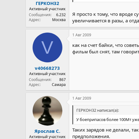
ГЕРКОН32
Активный участник
Я просто к тому, что вроде 
Сообщения
6.232
Адрес
Москва
увеличивается в разы, а отда
1 Авг 2009
V
как на счет байки, что сове
фильм был снят, там говорит
v40668273
Активный участник
Сообщения
867
Адрес
Самара
1 Авг 2009
ГЕРКОН32 написал(а):
У боеприпасов более 100Мт уж
Таких зарядов не делали, та
Ярослав С.
предположения.
Активный участник