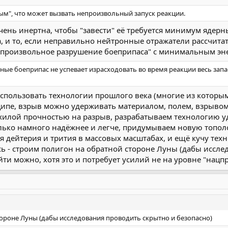
ым", что может вызвать непроизвольный запуск реакции.
ень инертна, чтобы "завести" её требуется минимум ядерный
 и то, если неправильно нейтронные отражатели рассчитать
опроизвольное разрушение боеприпаса" с минимальным эн
ные боеприпас не успевает израсходовать во время реакции весь запас 
спользовать технологии прошлого века (многие из которым,
ципе, взрыв можно удерживать материалом, полем, взрывом.
хилой прочностью на разрыв, разрабатываем технологию у
лько намного надёжнее и легче, придумываем новую топол
 дейтерия и трития в массовых масштабах, и ещё кучу те
 - строим полигон на обратной стороне Луны (дабы исслед
йти можно, хотя это и потребует усилий не на уровне "нацп
ороне Луны (дабы исследования проводить скрытно и безопасно)