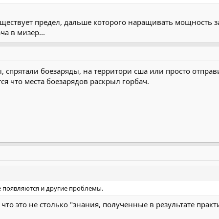
существует предел, дальше которого наращивать мощность з
ча в мизер...
ты, спрятали боезаряды, на территори сша или просто отправ
ся что места боезарядов раскрыл горбач.
е появляются и другие проблемы.
к что это не столько "знания, полученные в результате прак