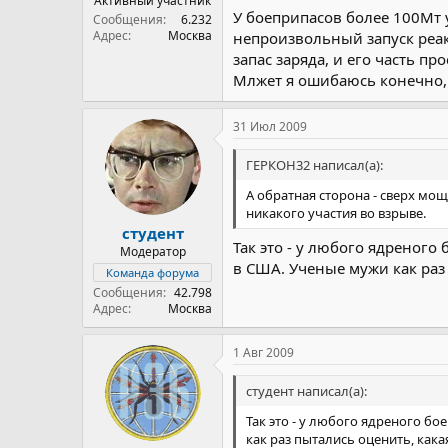
Активный участник
У боеприпасов более 100Мт 
Сообщения
6.232
Адрес
Москва
непроизвольный запуск реак
запас заряда, и его часть пр
Млжет я ошибаюсь конечно, 
31 Июл 2009
ГЕРКОН32 написал(а):
А обратная сторона - сверх мощ
никакого участия во взрыве.
студент
Так это - у любого ядреного
Модератор
в США. Ученые мужи как раз 
Команда форума
Сообщения
42.798
Адрес
Москва
1 Авг 2009
студент написал(а):
Так это - у любого ядреного б
как раз пытались оценить, какая