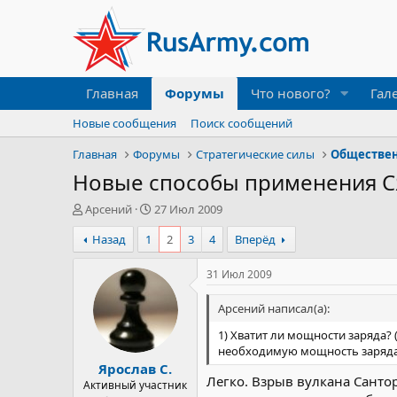
Главная
Форумы
Что нового?
Гал
Новые сообщения
Поиск сообщений
Главная
Форумы
Стратегические силы
Обществен
Новые способы применения С
А
Д
Арсений
27 Июл 2009
в
а
Назад
1
2
3
4
Вперёд
т
т
о
а
р
н
31 Июл 2009
т
а
е
ч
Арсений написал(а):
м
а
1) Хватит ли мощности заряда?
ы
л
необходимую мощность заряда, 
а
Ярослав С.
Легко. Взрыв вулкана Сантор
Активный участник