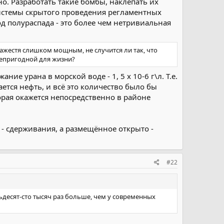
о. Разработать такие бомбы, наклепать их
системы скрытого проведения регламентных
д полураспада - это более чем нетривиальная
кажестя слишком мощным, не случится ли так, что
непригодной для жизни?
е урана в морской воде - 1, 5 х 10-6 г\л. Т.е.
тся нефть, и всё это количество было бы
торая окажется непосредственно в районе
- сдерживания, а размещённое открыто -
#22
тьдесят-сто тысяч раз больше, чем у современных