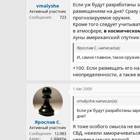
Если уж будут разработаны з
vmalyshe
размещением на дне? Сразу 
Активный участник
прогнозируемое оружие.
Сообщения
723
Кроме того следует учитыв
в атмосфере,
в космическо
луны американский спутник 
Ярослав С. написал(а):
И, самое главное, такое оружи
+100. Если размещать его н
неопределенности, а также 
1 Авг 2009
vmalyshe написал(а):
Если уж будут разработаны зар
дне?
Ярослав С.
Я тоже особого смысла не ви
Активный участник
СВД, нежели заморачиваться
Сообщения
12.983
Адрес
г. Шахты
человека смыло волной...