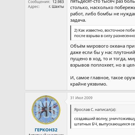
пятьдесят-сто тысяч раз бо
Сообщения
12.983
Адрес
г. Шахты
столько, насколько побереж
работ, либо бомбы не нужда
задача.
2) Как известно, восточное по
после взрыва в силу разнесенн
Объём мирового океана приме
даже если бы у нас плутони
пущено в ход, то и тогда, м
взрывов поплохеет, но в це
И, самое главное, такое ор
крайне уязвимо.
31 Июл 2009
Ярослав С. написал(а):
создавший волну, уничтожившую 
штатных БЧ, выпускающихся с
ГЕРКОН32