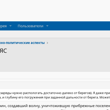
ерея
Пользователи
но-политические аспекты
ЯС
 (заряды нужно распологать достаточно далеко от берегов). Я даже пр
и глубину его погружения при заданной дальности от берега. Может
ин, создавший волну, уничтожившую прибрежные поселения н