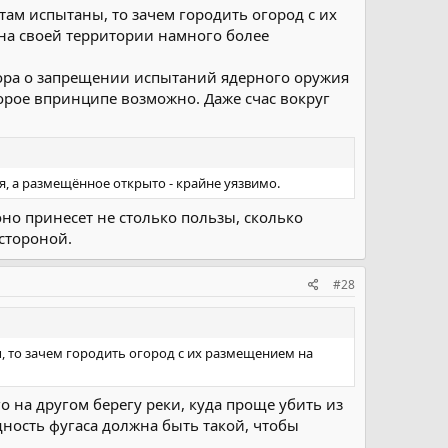
там испытаны, то зачем городить огород с их
на своей территории намного более
ора о запрещении испытаний ядерного оружия
оторое впринципе возможно. Даже счас вокруг
, а размещённое открыто - крайне уязвимо.
но принесет не столько пользы, сколько
стороной.
#28
, то зачем городить огород с их размещением на
го на другом берегу реки, куда проще убить из
щность фугаса должна быть такой, чтобы