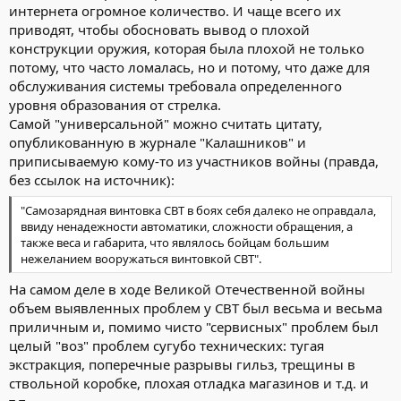
интернета огромное количество. И чаще всего их
приводят, чтобы обосновать вывод о плохой
конструкции оружия, которая была плохой не только
потому, что часто ломалась, но и потому, что даже для
обслуживания системы требовала определенного
уровня образования от стрелка.
Самой "универсальной" можно считать цитату,
опубликованную в журнале "Калашников" и
приписываемую кому-то из участников войны (правда,
без ссылок на источник):
"Самозарядная винтовка СВТ в боях себя далеко не оправдала,
ввиду ненадежности автоматики, сложности обращения, а
также веса и габарита, что являлось бойцам большим
нежеланием вооружаться винтовкой СВТ".
На самом деле в ходе Великой Отечественной войны
объем выявленных проблем у СВТ был весьма и весьма
приличным и, помимо чисто "сервисных" проблем был
целый "воз" проблем сугубо технических: тугая
экстракция, поперечные разрывы гильз, трещины в
ствольной коробке, плохая отладка магазинов и т.д. и