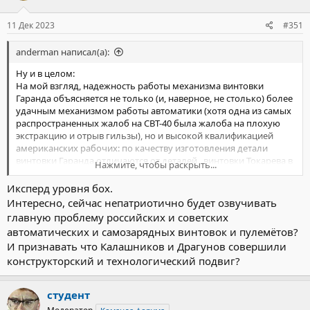
11 Дек 2023
#351
anderman написал(а):
Ну и в целом:
На мой взгляд, надежность работы механизма винтовки
Гаранда объясняется не только (и, наверное, не столько) более
удачным механизмом работы автоматики (хотя одна из самых
распространенных жалоб на СВТ-40 была жалоба на плохую
экстракцию и отрыв гильзы), но и высокой квалификацией
американских рабочих: по качеству изготовления детали
винтовки Гаранда отличаются от деталей , винтовки Токарева в
Нажмите, чтобы раскрыть...
гораздо лучшую сторону.
Иксперд уровня бох.
Интересно, сейчас непатриотично будет озвучивать
главную проблему российских и советских
автоматических и самозарядных винтовок и пулемётов?
И признавать что Калашников и Драгунов совершили
конструкторский и технологический подвиг?
студент