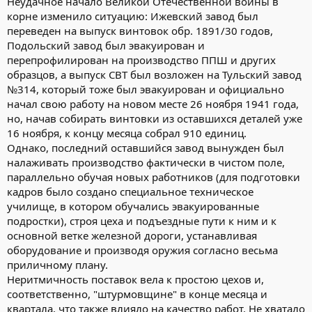
Неудачное начало Великой Отечественной войны в
корне изменило ситуацию: Ижевский завод был
переведен на выпуск винтовок обр. 1891/30 годов,
Подольский завод был эвакуирован и
перепрофилирован на производство ППШ и других
образцов, а выпуск СВТ был возложен на Тульский завод
№314, который тоже был эвакуирован и официально
начал свою работу на новом месте 26 ноября 1941 года,
но, начав собирать винтовки из оставшихся деталей уже
16 ноября, к концу месяца собрал 910 единиц.
Однако, последний оставшийся завод вынужден был
налаживать производство фактически в чистом поле,
параллельно обучая новых работников (для подготовки
кадров было создано специальное техническое
училище, в котором обучались эвакуированные
подростки), строя цеха и подъездные пути к ним и к
основной ветке железной дороги, устанавливая
оборудование и производя оружия согласно весьма
приличному плану.
Неритмичность поставок вела к простою цехов и,
соответственно, "штурмовщине" в конце месяца и
квартала, что также влияло на качество работ. Не хватало