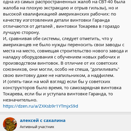
одна из самых распространенных жалоб на СВТ-40 была
жалоба на плохую экстракцию и отрыв гильзы), но и
высокой квалификацией американских рабочих: по
качеству изготовления детали винтовки Гаранда
отличаются от деталей , винтовки Токарева в гораздо
лучшую сторону.
И, сравнивая обе системы, следует отметить, что у
американцев не было нужды переносить свои заводы с
места на место, совмещая строительство нового завода и
наладку оборудования с обучением новых рабочих и
производством винтовок. В отличие от их советских
союзников, они могли, особо не спеша, "допиливать"
свою винтовку даже не напильником, а надфилем.
И (опять-таки на мой взгляд) если бы у советских
конструкторов было время, то самозарядная винтовка
Токарева, если бы и уступала винтовке Гаранда, то
незначительно.
https://dzen.ru/a/ZXKsb9r1YTmjxS9d
алексей с сахалина
Активный участник