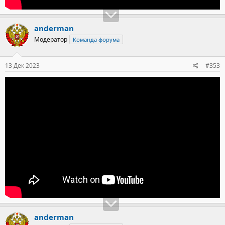
anderman
Модератор
Команда форума
13 Дек 2023
#353
anderman