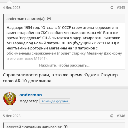
4 Дек 2023
#345
anderman написал(а):
На дворе 1954 год. "Отсталый" СССР стремительно движется к
замене карабинов СКС на облегченные автоматы АК. В это же
время "передовые" США пытаются модернизировать винтовки
М1 Гаранд под новый патрон .30 Т65 (будущий 7.62х51 НАТО) и
неотъемные роторные магазины на 10 патронов с
обойменным снаряжением (привет старику Мелвину Джонсону
и его винтвоке М1941).
Нажмите, чтобы раскрыть...
Справедливости ради, в это же время Юджин Стоунер
https://vk.com/modernfirearms?w=wall-198690401_38921
свою AR-10 допиливал.
anderman
Модератор
Команда форума
5 Дек 2023
#346
алексей с сахалина написал(а):