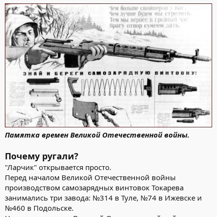
кучности стрельбы, выпадение магазина и шомпола при
стрельбе" (цит. по Р. Чумак).
Памятка времен Великой Отечественной войны.
Почему ругали?
"Ларчик" открывается просто.
Перед началом Великой Отечественной войны
производством самозарядных винтовок Токарева
занимались три завода: №314 в Туле, №74 в Ижевске и
№460 в Подольске.