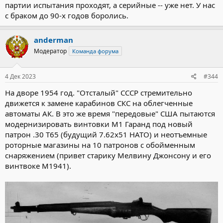
партии испытания проходят, а серийные -- уже нет. У нас
с браком до 90-х годов боролись.
anderman
Модератор
Команда форума
4 Дек 2023
#344
На дворе 1954 год. "Отсталый" СССР стремительно
движется к замене карабинов СКС на облегченные
автоматы АК. В это же время "передовые" США пытаются
модернизировать винтовки М1 Гаранд под новый
патрон .30 Т65 (будущий 7.62х51 НАТО) и неотъемные
роторные магазины на 10 патронов с обойменным
снаряжением (привет старику Мелвину Джонсону и его
винтвоке М1941).