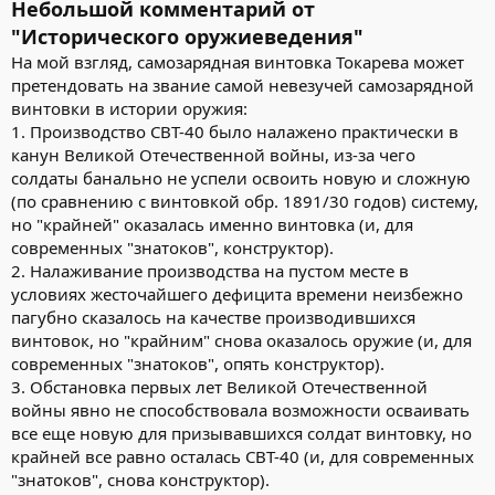
Небольшой комментарий от
"Исторического оружиеведения"
На мой взгляд, самозарядная винтовка Токарева может
претендовать на звание самой невезучей самозарядной
винтовки в истории оружия:
1. Производство СВТ-40 было налажено практически в
канун Великой Отечественной войны, из-за чего
солдаты банально не успели освоить новую и сложную
(по сравнению с винтовкой обр. 1891/30 годов) систему,
но "крайней" оказалась именно винтовка (и, для
современных "знатоков", конструктор).
2. Налаживание производства на пустом месте в
условиях жесточайшего дефицита времени неизбежно
пагубно сказалось на качестве производившихся
винтовок, но "крайним" снова оказалось оружие (и, для
современных "знатоков", опять конструктор).
3. Обстановка первых лет Великой Отечественной
войны явно не способствовала возможности осваивать
все еще новую для призывавшихся солдат винтовку, но
крайней все равно осталась СВТ-40 (и, для современных
"знатоков", снова конструктор).