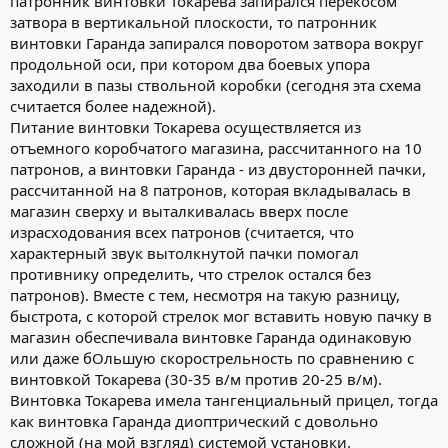
патронник винтовки Токарева запирался перекосом
затвора в вертикальной плоскости, то патронник
винтовки Гаранда запирался поворотом затвора вокруг
продольной оси, при котором два боевых упора
заходили в пазы ствольной коробки (сегодня эта схема
считается более надежной).
Питание винтовки Токарева осуществляется из
отъемного коробчатого магазина, рассчитанного на 10
патронов, а винтовки Гаранда - из двусторонней пачки,
рассчитанной на 8 патронов, которая вкладывалась в
магазин сверху и выталкивалась вверх после
израсходования всех патронов (считается, что
характерный звук вытолкнутой пачки помогал
противнику определить, что стрелок остался без
патронов). Вместе с тем, несмотря на такую разницу,
быстрота, с которой стрелок мог вставить новую пачку в
магазин обеспечивала винтовке Гаранда одинаковую
или даже бОльшую скорострельность по сравнению с
винтовкой Токарева (30-35 в/м против 20-25 в/м).
Винтовка Токарева имела тангенциальный прицел, тогда
как винтовка Гаранда диоптрический с довольно
сложной (на мой взгляд) системой установки.