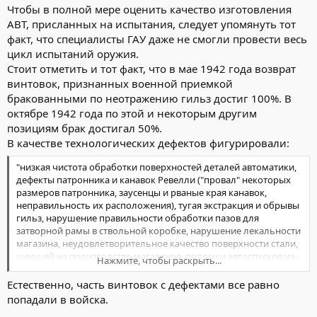
Чтобы в полной мере оценить качество изготовления
АВТ, присланных на испытания, следует упомянуть тот
факт, что специалисты ГАУ даже не смогли провести весь
цикл испытаний оружия.
Стоит отметить и тот факт, что в мае 1942 года возврат
винтовок, признанных военной приемкой
бракованными по неотражению гильз достиг 100%. В
октябре 1942 года по этой и некоторым другим
позициям брак достигал 50%.
В качестве технологических дефектов фигурировали:
"низкая чистота обработки поверхностей деталей автоматики,
дефекты патронника и канавок Ревелли ("провал" некоторых
размеров патронника, заусенцы и рваные края канавок,
неправильность их расположения), тугая экстракция и обрывы
гильз, нарушение правильности обработки пазов для
затворной рамы в ствольной коробке, нарушение лекальности
магазина, неудовлетворительное качество поверхности стали,
шедшей на производство магазинов, поломки автоспусков из-
Нажмите, чтобы раскрыть...
за некачественной закалки, разностенность стволов и
ствольных коробок, выходящая за пределы ТУ, не
Естественно, часть винтовок с дефектами все равно
удовлетворяющая ТУ прямизна канала ствола, нецентренность
попадали в войска.
втулки надульника с задеванием ее пулей и резким падением