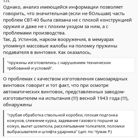
т.п.
Однако, анализ имеющейся информации позволяет
говорить, что значительная (если не бОльшая) часть
проблем СВТ-40 была связана не с плохой конструкцией
оружия и даже не с плохим уходом за ним, а с
проблемами производства.
Так, Д. Устинов, нарком вооружения, в мемуарах
упомянул массовые жалобы на поломку пружины
подавателя в винтовке. Как оказалось,
"пружины изготовлялись с нарушением технических
требований и условий".
О проблемах с качеством изготовления самозарядных
винтовок говорит и тот факт, что при осмотре
автоматических винтовок, представленных заводом-
изготовителем на испытания (!!!) весной 1943 года (!!!),
обнаружены
"грубая обработка ствольной коробки, плохая подгонка
кожухов, слежение курка, задевание газового поршня за
кожух, вылет шомпола, расклепывание толкателя, поломки
выбрасывателя и штифта ударника" (цит. по: Чумак Р.)