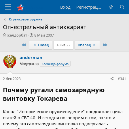
Вход
Регистрация
Стрелковое оружие
Огнестрельный антиквариат
А
Д
желдорбат
8 Май 2007
в
а
Первый
Последний
Назад
18 из 22
Вперёд
т
т
о
а
р
н
anderman
т
а
Модератор
Команда форума
е
ч
м
а
ы
л
2 Дек 2023
#341
а
Почему ругали самозарядную
винтовку Токарева
Канал "Историческое оружиеведение" продолжает цикл
статей о СВТ-40. И сегодня поговорим о том, за что и
почему эта самозарядная винтовка подвергалась