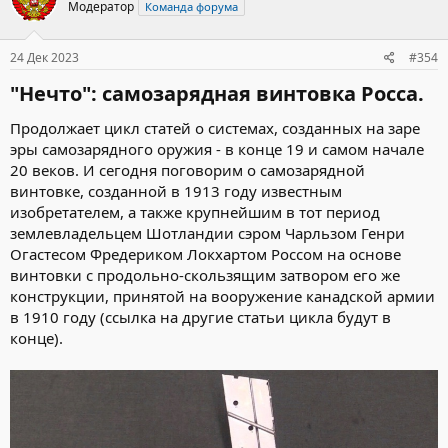
Модератор
Команда форума
24 Дек 2023
#354
"Нечто": самозарядная винтовка Росса.​
Продолжает цикл статей о системах, созданных на заре
эры самозарядного оружия - в конце 19 и самом начале
20 веков. И сегодня поговорим о самозарядной
винтовке, созданной в 1913 году известным
изобретателем, а также крупнейшим в тот период
землевладельцем Шотландии сэром Чарльзом Генри
Огастесом Фредериком Локхартом Россом на основе
винтовки с продольно-скользящим затвором его же
конструкции, принятой на вооружение канадской армии
в 1910 году (ссылка на другие статьи цикла будут в
конце).