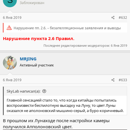
S
космическим аппаратом всего один-два раза в год.
Заблокирован
https://nplus1.ru/news/2016/07/12/camera-nasa-bombs
6 Янв 2019
#632
Нарушение пп. 2.6. – безапелляционные заявления и выводы
Нарушение пункта 2.6 Правил.
Последнее редактирование модератором:
6 Янв 2019
MRJING
Активный участник
6 Янв 2019
#633
SkyLab написал(а):
Главной сенсацией стало то, что когда китайцы попытались
воспроизвести беспилотную высадку на Луну, то цвет Луны
оказался не аполоновский мышино-серый, а буро-коричневый.
В прошлом их Лунаходе после настройки камеры
получился Апполоновский цвет.