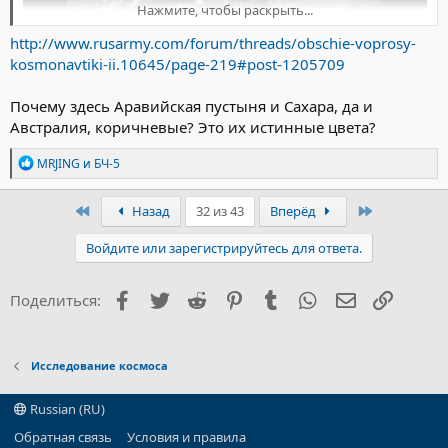
Нажмите, чтобы раскрыть...
http://www.rusarmy.com/forum/threads/obschie-voprosy-
kosmonavtiki-ii.10645/page-219#post-1205709
Почему здесь Аравийская пустыня и Сахара, да и
Австралия, коричневые? Это их истинные цвета?
Р
MRJING
и
БЧ-5
е
а
к
Первый
Последний
Назад
32 из 43
Вперёд
ц
и
Войдите или зарегистрируйтесь для ответа.
и
:
Facebook
Twitter
Reddit
Pinterest
Tumblr
WhatsApp
Электронна
Ссылка
Поделиться:
Исследование космоса
Russian (RU)
Обратная связь
Условия и правила