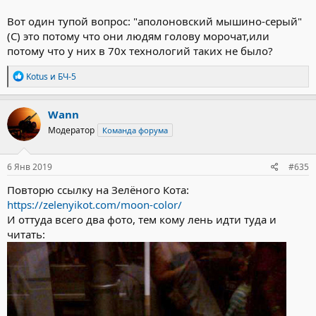
Вот один тупой вопрос: "аполоновский мышино-серый"
(С) это потому что они людям голову морочат,или
потому что у них в 70х технологий таких не было?
Р
Kotus
и
БЧ-5
е
а
к
Wann
ц
Модератор
Команда форума
и
и
:
6 Янв 2019
#635
Повторю ссылку на Зелёного Кота:
https://zelenyikot.com/moon-color/
И оттуда всего два фото, тем кому лень идти туда и
читать: