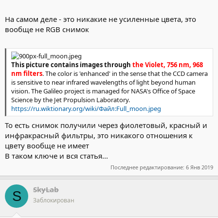
На самом деле - это никакие не усиленные цвета, это
вообще не RGB снимок
This picture contains images through
the Violet, 756 nm, 968
nm filters
. The color is 'enhanced' in the sense that the CCD camera
is sensitive to near infrared wavelengths of light beyond human
vision. The Galileo project is managed for NASA's Office of Space
Science by the Jet Propulsion Laboratory.
https://ru.wiktionary.org/wiki/Файл:Full_moon.jpeg
То есть снимок получили через фиолетовый, красный и
Это снимок в усиленных цветах, с космического аппарата
инфракрасный фильтры, это никакого отношения к
Galilleo, полученный в 1992 году, вначале его долгого пути к
Юпитеру. Уже этого кадра достаточно, чтобы понять
цвету вообще не имеет
очевидную вещь — Луна разная, и NASA это не скрывает.
В таком ключе и вся статья...
Последнее редактирование:
6 Янв 2019
SkyLab
S
Заблокирован