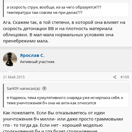
а скорость струи, вообще, из-за чего образуется???
температура там совсем не при делах???
Ага. Скажем так, в той степени, в которой она влияет на
скорость детонации ВВ и на плотность материала
облицовки. В мал-мала нормальных условиях она
пренебрежимо мала.
Ярослав С.
Активный участник
21 Май 2015
#109
SarK0Y написал(а):
я Надеюсь тема кумулятивного снаряда уже исчерпала себя. к
теме уничтожения бч она не ахти-как относится
Как пожелаете. Если Вы отказываетесь от идеи
уничтожения бч милли- или даже просто граммовыми
гпэ - то тогда да. Если нет - хорошей моделью
столкновения бч и гпэ будет столкновение