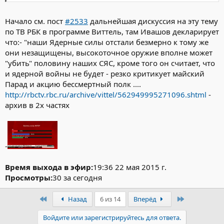
Начало см. пост
#2533
дальнейшая дискуссия на эту тему
по ТВ РБК в программе Виттель, там Ивашов декларирует
что:- "наши Ядерные силы отстали безмерно к тому же
они незащищены, высокоточное оружие вполне может
"убить" половину наших СЯС, кроме того он считает, что
и ядерной войны не будет - резко критикует майский
Парад и акцию бессмертный полк ....
http://rbctv.rbc.ru/archive/vittel/562949995271096.shtml
-
архив в 2х частях
-
Время выхода в эфир:
19:36 22 мая 2015 г.
Просмотры:
30 за сегодня
Первый
Последний
Назад
6 из 14
Вперёд
Войдите или зарегистрируйтесь для ответа.