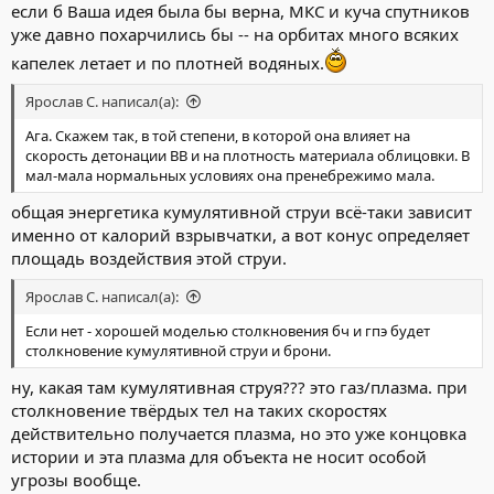
если б Ваша идея была бы верна, МКС и куча спутников
уже давно похарчились бы -- на орбитах много всяких
капелек летает и по плотней водяных.
Ярослав С. написал(а):
Ага. Скажем так, в той степени, в которой она влияет на
скорость детонации ВВ и на плотность материала облицовки. В
мал-мала нормальных условиях она пренебрежимо мала.
общая энергетика кумулятивной струи всё-таки зависит
именно от калорий взрывчатки, а вот конус определяет
площадь воздействия этой струи.
Ярослав С. написал(а):
Если нет - хорошей моделью столкновения бч и гпэ будет
столкновение кумулятивной струи и брони.
ну, какая там кумулятивная струя??? это газ/плазма. при
столкновение твёрдых тел на таких скоростях
действительно получается плазма, но это уже концовка
истории и эта плазма для объекта не носит особой
угрозы вообще.