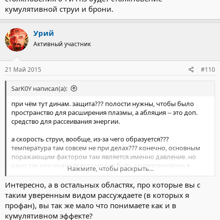
кумулятивной струи и брони.
Урий
Активный участник
21 Май 2015
#110
SarK0Y написал(а):
при чём тут динам. защита??? полости нужны, чтобы было
пространство для расширения плазмы, а абляция -- это доп.
средство для рассеивания энергии.
а скорость струи, вообще, из-за чего образуется???
температура там совсем не при делах??? конечно, основным
поражающим фактором там является именно давление. но
одно так или иначе всегда может быть конвертировано в
Нажмите, чтобы раскрыть...
другое
Интересно, а в остальных областях, про которые вы с
таким уверенным видом рассуждаете (в которых я
ЗЫ. я Надеюсь тема кумулятивного снаряда уже исчерпала
профан), вы так же мало что понимаете как и в
себя. к теме уничтожения бч она не ахти-как относится
кумулятивном эффекте?