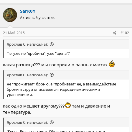
SarK0Y
Активный участник
21 Май 2015
#102
Ярослав С. написал(а):
Т.е. уже не "дробина", уже "щепа"?
какая разница??? мы говорили о равных массах.
Ярослав С. написал(а):
не "прожигает" броню, а "пробивает" её, а взаимодействие
брони и струи описывается гидродинамическими
уравнениями.
как одно мешает другому???
там и давление и
температура.
Ярослав С. написал(а):
Жесть. Реально круто. Обосновать примерами, как я