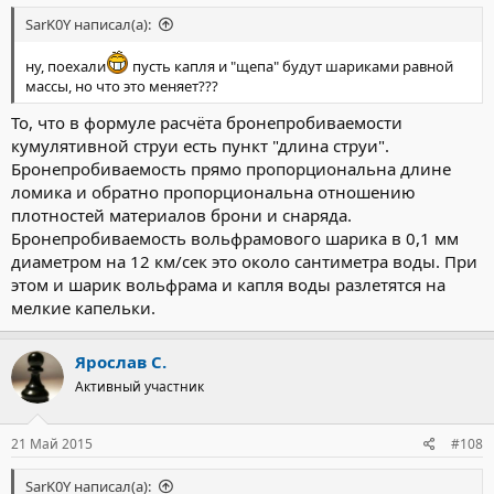
SarK0Y написал(а):
ну, поехали
пусть капля и "щепа" будут шариками равной
массы, но что это меняет???
То, что в формуле расчёта бронепробиваемости
кумулятивной струи есть пункт "длина струи".
Бронепробиваемость прямо пропорциональна длине
ломика и обратно пропорциональна отношению
плотностей материалов брони и снаряда.
Бронепробиваемость вольфрамового шарика в 0,1 мм
диаметром на 12 км/сек это около сантиметра воды. При
этом и шарик вольфрама и капля воды разлетятся на
мелкие капельки.
Ярослав С.
Активный участник
21 Май 2015
#108
SarK0Y написал(а):