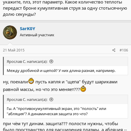
укажите, плз, этот параметр. Какое количество теплоты
передаст броне кумулятивная струя за одну стотысячную
долю секунды?
SarK0Y
Активный участник
21 Май 2015
#106
Ярослав С. написал(а):
Между дробиной и щепой? У них длина разная, например.
ну, поехали
пусть капля и "щепа" будут шариками
равной массы, но что это меняет???
Ярослав С. написал(а):
Гы. А "противокумулятивный экран, это "полость" или
"абляция"? А динамическая защита это что?
при чём тут динам. защита??? полости нужны, чтобы
было пространство для расширения плазмы, а абляция --