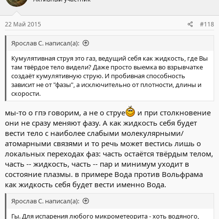
22 Май 2015
#118
Ярослав С. написал(а):
Кумулятивная струя это газ, ведущий себя как жидкость, где Вы
там твёрдое тело видели? Даже просто выемка во взрывчатке
создаёт кумулятивную струю. И пробивная способность
зависит не от "фазы", а исключительно от плотности, длины и
скорости.
мы-то о гпэ говорим, а не о струе
и при столкновение
они не сразу меняют фазу. А как жидкость себя будет
вести тело с наиболее слабыми молекулярными/
атомарными связями и то речь может вестись лишь о
локальных переходах фаз: часть остаётся твёрдым телом,
часть -- жидкость, часть -- пар и минимум уходит в
состояние плазмы. в примере Вода против Вольфрама
как жидкость себя будет вести именно Вода.
Ярослав С. написал(а):
Гы. Для испарения любого микрометеорита - хоть водяного,