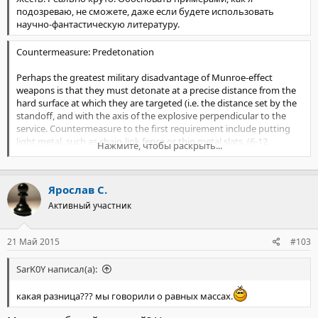
подозреваю, не сможете, даже если будете использовать
научно-фантастическую литературу.
Countermeasure: Predetonation
Perhaps the greatest military disadvantage of Munroe-effect
weapons is that they must detonate at a precise distance from the
hard surface at which they are targeted (i.e. the distance set by the
standoff, and with the axis of the explosive perpendicular to the
service. Countermeasure to the first requirement include putting
light metal, such as chain-link fence or thin metal slats, (6-12
Нажмите, чтобы раскрыть...
inches/152-310 mm) in front of the target. This lightweight material
will often, but not always cause the explosive to predetonate and
the armor-piercing jet not to form.
Ярослав С.
http://en.citizendium.org/wiki/Explosively_formed_projectile
Активный участник
21 Май 2015
#103
SarK0Y написал(а):
какая разница??? мы говорили о равных массах.