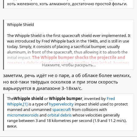
хоть железного, хоть алмазного, достаточно простой фольги.
Whipple Shield
The Whipple Shield is the first spacecraft shield ever implemented. It
was introduced by Fred Whipple back in the 1940s, and is still in use
today. Simply, it consists of placing a sacrificial bumper, usually
aluminum, in front of the spacecraft, thus allowing it to absorb the
initial impact.
The Whipple bumper shocks the projectile and
creates a debris cloud containing smaller, less lethal, bumper
Нажмите, чтобы раскрыть...
and projectile fragments.
The full force of the debris cloud is
diluted over a larger area on the spacecraft rearwall.
заметим, речь идёт не о паре, а об облаке более мелких,
http://ares.jsc.nasa.gov/hvit/basic.cfm
но всё-таки твёрдых осколков и при этом скорость
варьируется в диапазоне 3-18км/с.
The
Whipple shield
or
Whipple bumper
, invented by
Fred
Whipple
,
[1]
is a type of
hypervelocity
impact shield used to protect
manned and unmanned
spacecraft
from collisions with
micrometeoroids
and
orbital debris
whose velocities generally
range between 3 and 18 kilometres per second (1.9 and 11.2 mi/s).
вики.