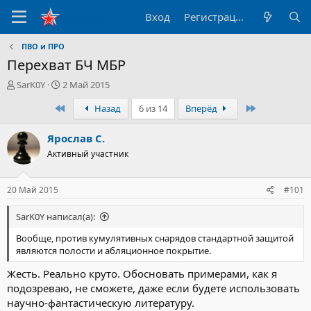
Вход
Регистрация
ПВО и ПРО
Перехват БЧ МБР
А
Д
SarK0Y
2 Май 2015
в
а
Первый
Последний
Назад
6 из 14
Вперёд
т
т
о
а
р
н
Ярослав С.
т
а
Активный участник
е
ч
м
а
ы
л
20 Май 2015
#101
а
SarK0Y написал(а):
Вообще, против кумулятивных снарядов стандартной защитой
являются полости и абляционное покрытие.
Жесть. Реально круто. Обосновать примерами, как я
подозреваю, не сможете, даже если будете использовать
научно-фантастическую литературу.