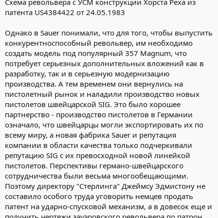
Схема револьвера с УСМ конструкции Хорста Рёха из
патента US4384422 от 24.05.1983
Однако в Sauer понимали, что для того, чтобы выпустить
конкурентноспособный револьвер, им необходимо
создать модель под популярный 357 Magnum, что
потребует серьезных дополнительных вложений как в
разработку, так и в серьезную модернизацию
производства. А тем временем они вернулись на
пистолетный рынок и наладили производство новых
пистолетов швейцарской SIG. Это было хорошее
партнерство - производство пистолетов в Германии
означало, что швейцарцы могли экспортировать их по
всему миру, а новая фабрика Sauer и репутация
компании в области качества только подчеркивали
репутацию SIG с их превосходной новой линейкой
пистолетов. Перспективы германо-швейцарского
сотрудничества были весьма многообещающими.
Поэтому директору "Стерлинга" Джеймсу Эдмистону не
составило особого труда уговорить немцев продать
патент на ударно-спусковой механизм, а в довесок еще и
получить чертежи зауэровского револьвера по патрон