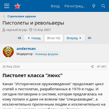
Вход
Регистрация
Стрелковое оружие
Пистолеты и револьверы
А
Д
черный ягуар
12 Апр 2007
в
а
Первый
Последний
Назад
99 из 102
Вперёд
т
т
о
а
р
н
anderman
т
а
Модератор
Команда форума
е
ч
м
а
ы
л
26 Янв 2024
#1.961
а
Пистолет класса "люкс"​
Канал "Историческое оружиеведение" продолжает цикл
статей о пистолетах, разработанных в 1970-е годы. И
сегодня поговорим о системе, которая предлагалась не
кому попало и даже не всяким там "спецназовцам", а
исключительно приличным людям и исключительно на