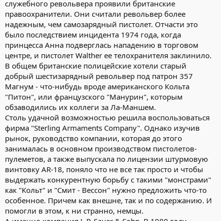
служебного револьвера проявили британские
правоохранители. Они считали револьвер более
надежным, чем самозарядный пистолет. Отчасти это
было последствием инцидента 1974 года, когда
принцесса Анна подверглась нападению в торговом
центре, и пистолет Walther ее телохранителя заклинило.
В общем британские полицейские хотели старый
добрый шестизарядный револьвер под патрон 357
Магнум - что-нибудь вроде американского Кольта
"Питон", или французского "Манурин", которым
обзаводились их коллеги за Ла-Маншем.
Столь удачной возможностью решила воспользоваться
фирма "Sterling Armaments Company". Однако изучив
рынок, руководство компании, которая до этого
занималась в основном производством пистолетов-
пулеметов, а также выпускала по лицензии штурмовую
винтовку АR-18, поняло что не все так просто и чтобы
выдержать конкурентную борьбу с такими "монстрами"
как "Кольт" и "Смит - Вессон" нужно предложить что-то
особенное. Причем как внешне, так и по содержанию. И
помогли в этом, к ни странно, немцы.