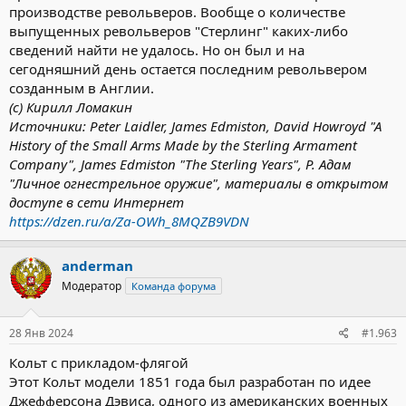
производстве револьверов. Вообще о количестве
выпущенных револьверов "Стерлинг" каких-либо
сведений найти не удалось. Но он был и на
сегодняшний день остается последним револьвером
созданным в Англии.
(с) Кирилл Ломакин
Источники:
Peter Laidler, James Edmiston, David Howroyd "A
History of the Small Arms Made by the Sterling Armament
Company", James Edmiston "The Sterling Years", Р. Адам
"Личное огнестрельное оружие", материалы в открытом
доступе в сети Интернет
https://dzen.ru/a/Za-OWh_8MQZB9VDN
anderman
Модератор
Команда форума
28 Янв 2024
#1.963
Кольт с прикладом-флягой
Этот Кольт модели 1851 года был разработан по идее
Джефферсона Дэвиса, одного из американских военных