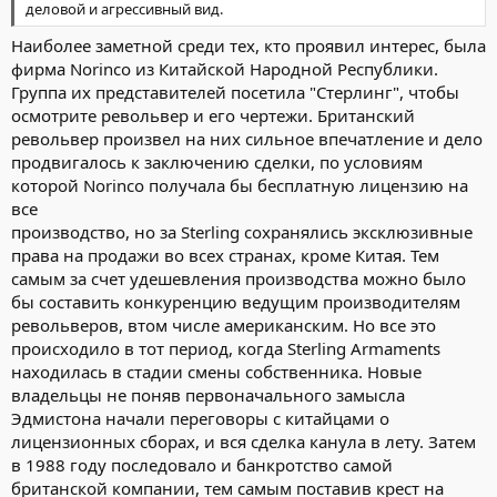
деловой и агрессивный вид.
Наиболее заметной среди тех, кто проявил интерес, была
фирма Norinco из Китайской Народной Республики.
Группа их представителей посетила "Стерлинг", чтобы
осмотрите револьвер и его чертежи. Британский
револьвер произвел на них сильное впечатление и дело
продвигалось к заключению сделки, по условиям
которой Norinco получала бы бесплатную лицензию на
все
производство, но за Sterling сохранялись эксклюзивные
права на продажи во всех странах, кроме Китая. Тем
самым за счет удешевления производства можно было
бы составить конкуренцию ведущим производителям
револьверов, втом числе американским. Но все это
происходило в тот период, когда Sterling Armaments
находилась в стадии смены собственника. Новые
владельцы не поняв первоначального замысла
Эдмистона начали переговоры с китайцами о
лицензионных сборах, и вся сделка канула в лету. Затем
в 1988 году последовало и банкротство самой
британской компании, тем самым поставив крест на