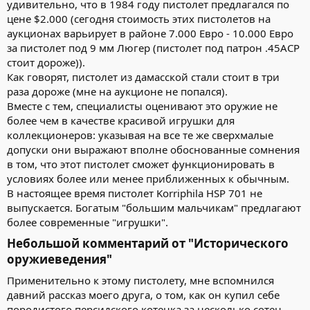
удивительно, что в 1984 году пистолет предлагался по
цене $2.000 (сегодня стоимость этих пистолетов на
аукционах варьирует в районе 7.000 Евро - 10.000 Евро
за пистолет под 9 мм Люгер (пистолет под патрон .45АСР
стоит дороже)).
Как говорят, пистолет из дамасской стали стоит в три
раза дороже (мне на аукционе не попался).
Вместе с тем, специалисты оценивают это оружие не
более чем в качестве красивой игрушки для
коллекционеров: указывая на все те же сверхмалые
допуски они выражают вполне обоснованные сомнения
в том, что этот пистолет сможет функционировать в
условиях более или менее приближенных к обычным.
В настоящее время пистолет Korriphila HSP 701 не
выпускается. Богатым "большим мальчикам" предлагают
более современные "игрушки".
Небольшой комментарий от "Исторического
оружиеведения"​
Применительно к этому пистолету, мне вспомнился
давний рассказ моего друга, о том, как он купил себе
породистого персидского котенка за несколько сотен