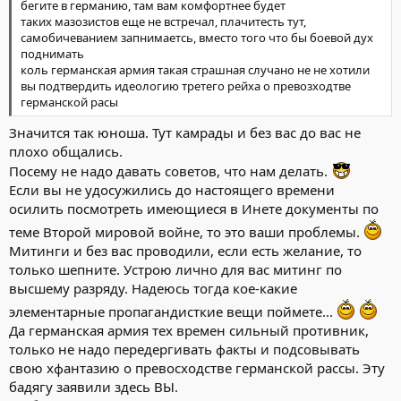
бегите в германию, там вам комфортнее будет
таких мазозистов еще не встречал, плачитесть тут,
самобичеванием запнимаетсь, вместо того что бы боевой дух
поднимать
коль германская армия такая страшная случано не не хотили
вы подтвердить идеологию третего рейха о превозходтве
германской расы
Значится так юноша. Тут камрады и без вас до вас не
плохо общались.
Посему не надо давать советов, что нам делать.
Если вы не удосужились до настоящего времени
осилить посмотреть имеющиеся в Инете документы по
теме Второй мировой войне, то это ваши проблемы.
Митинги и без вас проводили, если есть желание, то
только шепните. Устрою лично для вас митинг по
высшему разряду. Надеюсь тогда кое-какие
элементарные пропагандисткие вещи поймете...
Да германская армия тех времен сильный противник,
только не надо передергивать факты и подсовывать
свою хфантазию о превосходстве германской рассы. Эту
бадягу заявили здесь ВЫ.