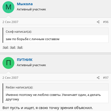
Мыкола
М
Активный участник
2 Сен 2007
#96
Скиф написал(а):
зам по борьбе с личным составом
:lol: :lol: :lol:
ПУТНИК
П
Активный участник
2 Сен 2007
#97
Redav написал(а):
Именно поэтому не люблю советы. Умничает один, а делать
другому
Вот пусть и ищет, я свою точку зрения объяснил.