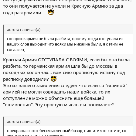
то они получается не умели и Красную Армию за два
года разгромили ...
aurora написал(а):
говорите армия не была разбита, почему тогда отступала из
ваших слов выходит что вояки мы никакие были, я с этим не
согласен,
Красная Армия ОТСТУПАЛА С БОЯМИ, если бы она была
разбита, то германская армия шла бы до Москвы в
походных колоннах... вам сию прописную истину под
расписку доводили?
Это из вашего заявления следует что если со "вшивой"
армией не могли совладать наши войска, то их
отступление можно объяснить еще большей
"вшивостью". Эту простую мысль вы понимаете?
aurora написал(а):
прекращаю этот бессмысленный базар, пишите что хотите, со
своими промытыми мозгами