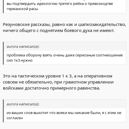
вы подтвердить идеологию третего рейха о превозходтве
германской расы
Резуновские рассказы, равно как и шапкозакидательство,
ничего общего с поднятием боевого духа не имеют.
aurora написал(а):
проблема оборону взять очень даже сериозные соотнеошение
сил 1к3 нужно
Это на тактическом уровне 1 к 3, а на оперативном
совсем не обязательно, при грамотном управлении
войсками достаточно примерного равенства.
aurora написал(а):
из ваших слов выхотит что вояки мы никакие были, я с этим не
согласен