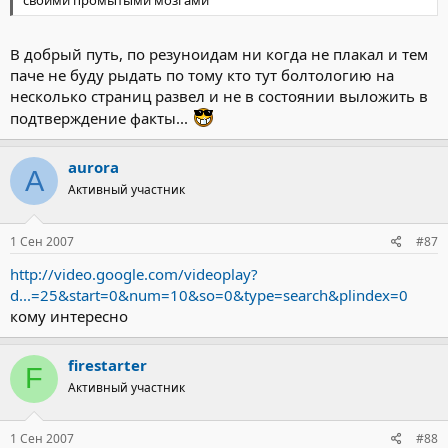
В добрый путь, по резуноидам ни когда не плакал и тем
паче не буду рыдать по тому кто тут болтологию на
несколько страниц развел и не в состоянии выложить в
подтверждение факты...
aurora
A
Активный участник
1 Сен 2007
#87
http://video.google.com/videoplay?
d...=25&start=0&num=10&so=0&type=search&plindex=0
кому интересно
firestarter
F
Активный участник
1 Сен 2007
#88