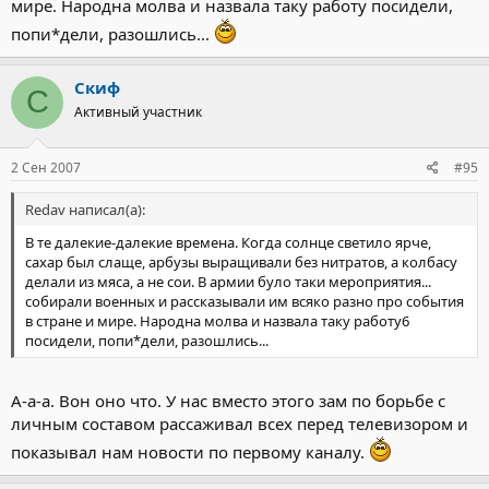
мире. Народна молва и назвала таку работу посидели,
попи*дели, разошлись...
Скиф
С
Активный участник
2 Сен 2007
#95
Redav написал(а):
В те далекие-далекие времена. Когда солнце светило ярче,
сахар был слаще, арбузы выращивали без нитратов, а колбасу
делали из мяса, а не сои. В армии було таки мероприятия...
собирали военных и рассказывали им всяко разно про события
в стране и мире. Народна молва и назвала таку работу6
посидели, попи*дели, разошлись...
А-а-а. Вон оно что. У нас вместо этого зам по борьбе с
личным составом рассаживал всех перед телевизором и
показывал нам новости по первому каналу.