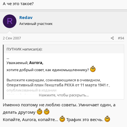
А че это такое?
Redav
R
Активный участник
2 Сен 2007
#94
ПУТНИК написал(а):
...
Уважаемый,
Aurora,
хотите добрый совет, как единомышленнику?
Выложите камрадам, сомневающимся в очевидном,
Оперативный план Генштаба РККА от 11 марта 1941 г
.,
опубликованный в издании
Нажмите, чтобы раскрыть...
1941 год. Документы. ч. 1. Москва 1998.
Я не могу его найти в Инете, а в библиотеках за рубежами
Именно поэтому не люблю советы. Умничает один, а
нашей самой миролюбивой Родины, в нерусских библиотеках,
зто еще труднее.
делать другому
Копайте, Aurora, копайте...
Трафик это весчь.