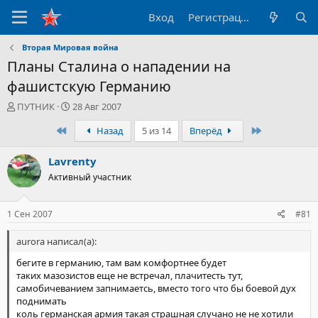
Вход
Регистрация
Вторая Мировая война
Планы Сталина о нападении на
фашистскую Германию
А
Д
ПУТНИК
28 Авг 2007
в
а
Первый
Последний
Назад
5 из 14
Вперёд
т
т
о
а
р
н
Lavrenty
т
а
Активный участник
е
ч
м
а
ы
л
1 Сен 2007
#81
а
aurora написал(а):
бегите в германию, там вам комфортнее будет
таких мазозистов еще не встречал, плачитесть тут,
самобичеванием запнимаетсь, вместо того что бы боевой дух
поднимать
коль германская армия такая страшная случано не не хотили