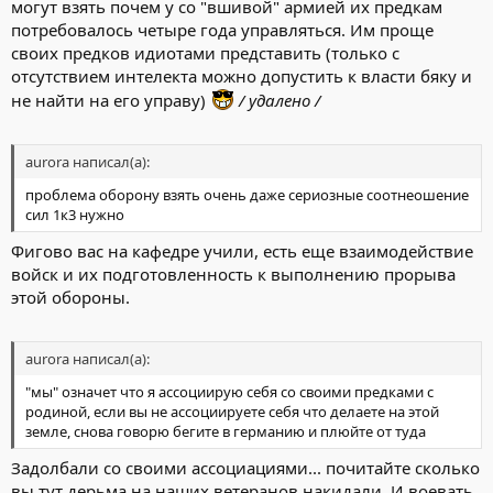
могут взять почем у со "вшивой" армией их предкам
потребовалось четыре года управляться. Им проще
своих предков идиотами представить (только с
отсутствием интелекта можно допустить к власти бяку и
не найти на его управу)
/ удалено /
aurora написал(а):
проблема оборону взять очень даже сериозные соотнеошение
сил 1к3 нужно
Фигово вас на кафедре учили, есть еще взаимодействие
войск и их подготовленность к выполнению прорыва
этой обороны.
aurora написал(а):
"мы" означет что я ассоциирую себя со своими предками с
родиной, если вы не ассоциируете себя что делаете на этой
земле, снова говорю бегите в германию и плюйте от туда
Задолбали со своими ассоциациями... почитайте сколько
вы тут дерьма на наших ветеранов накидали. И воевать,