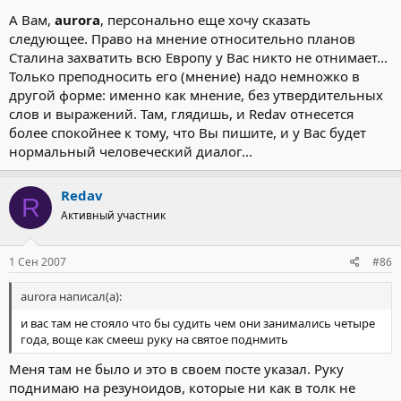
А Вам,
aurora
, персонально еще хочу сказать
следующее. Право на мнение относительно планов
Сталина захватить всю Европу у Вас никто не отнимает...
Только преподносить его (мнение) надо немножко в
другой форме: именно как мнение, без утвердительных
слов и выражений. Там, глядишь, и Redav отнесется
более спокойнее к тому, что Вы пишите, и у Вас будет
нормальный человеческий диалог...
Redav
R
Активный участник
1 Сен 2007
#86
aurora написал(а):
и вас там не стояло что бы судить чем они занимались четыре
года, воще как смееш руку на святое поднмить
Меня там не было и это в своем посте указал. Руку
поднимаю на резуноидов, которые ни как в толк не