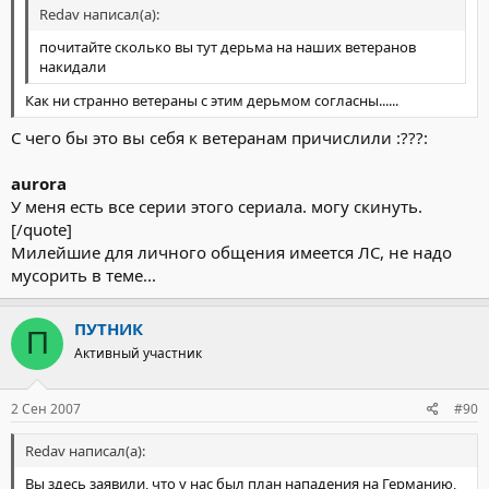
Redav написал(а):
почитайте сколько вы тут дерьма на наших ветеранов
накидали
Как ни странно ветераны с этим дерьмом согласны......
С чего бы это вы себя к ветеранам причислили :???:
aurora
У меня есть все серии этого сериала. могу скинуть.
[/quote]
Милейшие для личного общения имеется ЛС, не надо
мусорить в теме...
ПУТНИК
П
Активный участник
2 Сен 2007
#90
Redav написал(а):
Вы здесь заявили, что у нас был план нападения на Германию,