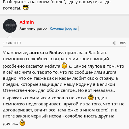
Разберитесь на своем "столе", где у вас мухи, а где
котлеты.
Admin
Администратор
Команда форума
1 Сен 2007
#85
Уважаемые,
aurora
и
Redav
, призываю Вас быть
немножко спокойнее в выражении своих эмоций
(особенно касается Redav'а
).. Самое глупое в том, что
я сейчас читаю, так это то, что по сообщениям aurora
видно, что он также как и Redav любит свою страну, а
предки, которые защищали нашу Родину в Великой
Отечественной, для обоих святое.. Но вот незадача..
выражать свои мысли хорошо не хотят
(один
немножко недоговаривает.. другой из-за того, что тот не
договаривает, видит все немножко в ином свете), и в
итоге закономерный исход - озлобленность друг на
друга…