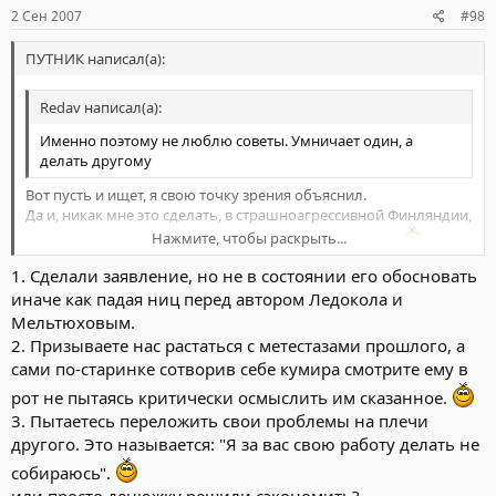
2 Сен 2007
#98
ПУТНИК написал(а):
Redav написал(а):
Именно поэтому не люблю советы. Умничает один, а
делать другому
Вот пусть и ищет, я свою точку зрения объяснил.
Да и, никак мне это сделать, в страшноагрессивной Финляндии,
Нажмите, чтобы раскрыть...
не собирают они, нехорошие, русские книжки у себя.
1. Сделали заявление, но не в состоянии его обосновать
Нажмите, чтобы раскрыть...
иначе как падая ниц перед автором Ледокола и
Мельтюховым.
2. Призываете нас растаться с метестазами прошлого, а
сами по-старинке сотворив себе кумира смотрите ему в
рот не пытаясь критически осмыслить им сказанное.
3. Пытаетесь переложить свои проблемы на плечи
другого. Это называется: "Я за вас свою работу делать не
собираюсь".
или просто денюжку решили сэкономить?