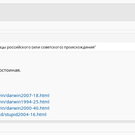
анцы российского (или советского) происхождения"
остоиная.
win/darwin2007-18.html
win/darwin1994-25.html
win/darwin2000-40.html
id/stupid2004-16.html