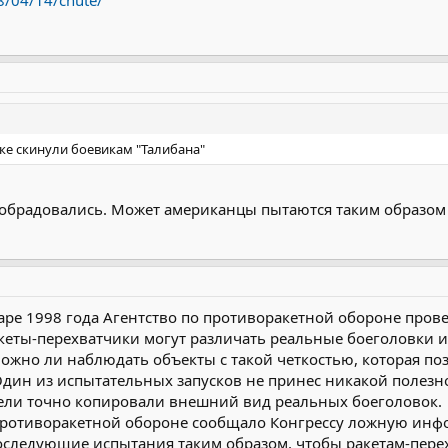
8/04/14/chute/
ке скинули боевикам "Талибана"
ы обрадовались. Может американцы пытаются таким образо
январе 1998 года Агентство по противоракетной обороне пр
кеты-перехватчики могут различать реальные боеголовки 
можно ли наблюдать объекты с такой четкостью, которая по
дин из испытательных запусков не принес никакой полезн
цели точно копировали внешний вид реальных боеголовок.
 противоракетной обороне сообщало Конгрессу ложную инф
оследующие испытания таким образом, чтобы ракетам-пере