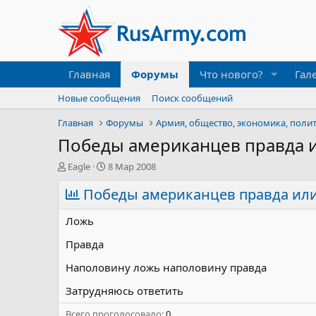
Главная
Форумы
Что нового?
Гал
Новые сообщения
Поиск сообщений
Главная
Форумы
Армия, общество, экономика, поли
Победы американцев правда 
А
Д
Eagle
8 Мар 2008
в
а
т
Победы американцев правда или
т
о
а
р
н
Ложь
т
а
е
ч
Правда
м
а
Наполовину ложь наполовину правда
ы
л
а
Затрудняюсь ответить
Всего проголосовало
0