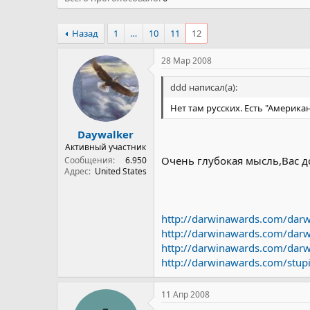
Назад
1
…
10
11
12
28 Мар 2008
ddd написал(а):
Нет там русских. Есть "Америк
Daywalker
Активный участник
Очень глубокая мысль,Вас д
Сообщения
6.950
Адрес
United States
http://darwinawards.com/dar
http://darwinawards.com/dar
http://darwinawards.com/dar
http://darwinawards.com/stup
11 Апр 2008