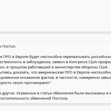
р Постол.
ая ПРО в Европе будет неспособна перехватывать российс
ественность в заблуждение, заявил в Конгрессе США профес
тол, в прошлом работавший в министерстве обороны США.
пытаясь доказать, что американская ПРО в Европе неспособ
ткровенное искажение фактов, в частности, намеренно зав
орость своих противоракет."
м другое. Указанные в статье обвинения были высказаны в к
состоятельность обвинений Постола.