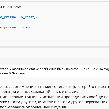
м Вьетнама:
_pressa/ ... v_chast_i/
_pressa/ ... _chast_ii/
ругое. Указанные в статье обвинения были высказаны в конце 2004 го
инений Постола.
 своевого мнения и не меняет его как флюгер. Его презент
претация его высказываний, в т.ч. и в СМИ.
аний. первые, ЕМНИП 7 испытаний проводились вообще на 
е совсем другие двигатели и совсем другой перехватчик. чт
использовались упрощенные ситуации.