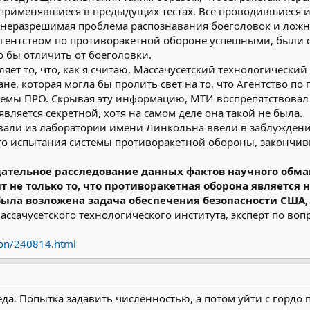
применявшиеся в предыдущих тестах. Все проводившиеся и
 неразрешимая проблема распознавания боеголовок и ложн
Агентством по противоракетной обороне успешными, были 
о бы отличить от боеголовки.
ляет то, что, как я считаю, Массачусетский технологический
е, которая могла бы пролить свет на то, что Агентство по
темы ПРО. Скрывая эту информацию, МТИ воспрепятствова
является секретной, хотя на самом деле она такой не была.
довали из лаборатории имени Линкольна ввели в заблужден
то испытания системы противоракетной обороны, закончив
щательное расследование данных фактов научного обм
т не только то, что противоракетная оборона является 
была возложена задача обеспечения безопасности США,
Массачусетского технологического института, эксперт по в
ion/240814.html
еда. Попытка задавить численностью, а потом уйти с гордо