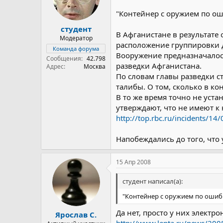
"Контейнер с оружием по ош
студент
В Афганистане в результате
Модератор
расположение группировки 
Команда форума
Вооружение предназначалось
Сообщения
42.798
разведки Афганистана.
Адрес
Москва
По словам главы разведки с
талибы. О том, сколько в ко
В то же время точно не уст
утверждают, что не имеют к
http://top.rbc.ru/incidents/1
Напобеждались до того, что
15 Апр 2008
студент написал(а):
"Контейнер с оружием по ошиб
Да нет, просто у них электр
Ярослав С.