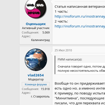
Статья написанная ветерано
1 часть:
http://inoforum.ru/inostrannaya
2 часть:
Оценьщик
http://inoforum.ru/inostrannaya
Активный участник
Сообщения
5.069
Адрес
Калининград
25 Июл 2010
FMM написал(а):
Сначала говорит одно, потом д
полную несостоятельность обв
vlad2654
Модератор
Вообще-то он придерживается
Команда форума
есть одно но. а именно инте
Сообщения
15.918
Адрес
К примеру, по поводу испыт
г. Ставрополь
"Минитмена", последующие уж
писали, что для перехвата 