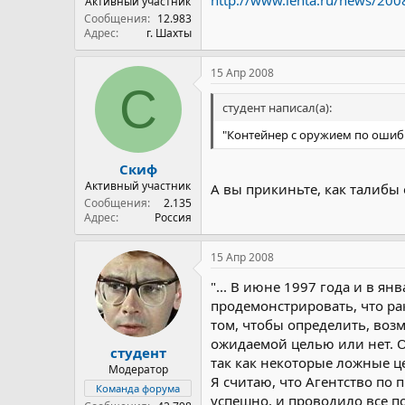
http://www.lenta.ru/news/200
Активный участник
Сообщения
12.983
Адрес
г. Шахты
15 Апр 2008
С
студент написал(а):
"Контейнер с оружием по ошиб
Скиф
Активный участник
А вы прикиньте, как талиб
Сообщения
2.135
Адрес
Россия
15 Апр 2008
"... В июне 1997 года и в 
продемонстрировать, что ра
том, чтобы определить, воз
ожидаемой целью или нет. О
студент
так как некоторые ложные 
Модератор
Я считаю, что Агентство по
Команда форума
успешно, и проводило все п