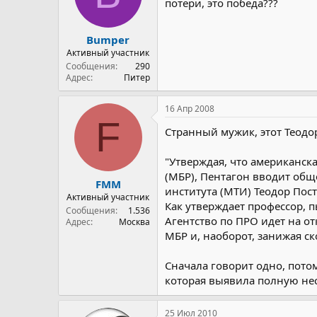
потери, это победа???
Bumper
Активный участник
Сообщения
290
Адрес
Питер
16 Апр 2008
F
Странный мужик, этот Теодо
"Утверждая, что американск
(МБР), Пентагон вводит общ
FMM
института (МТИ) Теодор Пос
Активный участник
Как утверждает профессор, 
Сообщения
1.536
Агентство по ПРО идет на о
Адрес
Москва
МБР и, наоборот, занижая ск
Сначала говорит одно, пото
которая выявила полную не
25 Июл 2010