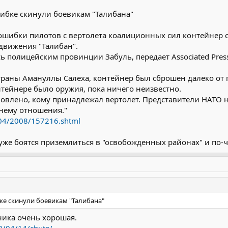
ибке скинули боевикам "Талибана"
 ошибки пилотов с вертолета коалиционных сил контейнер
движения "Талибан".
 полицейским провинции Забуль, передает Associated Press
траны Амануллы Салеха, контейнер был сброшен далеко от п
нтейнере было оружия, пока ничего неизвестно.
ановлено, кому принадлежал вертолет. Представители НАТО
 нему отношения."
4/04/2008/157216.shtml
 уже боятся приземлиться в "освобожденных районах" и по-ч
ке скинули боевикам "Талибана"
оника очень хорошая.