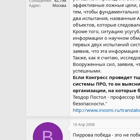
Сообщения
42.798
эффективные ложные цели, 
Адрес
Москва
тем, чтобы фундаментально
два испытания, названные 
объектов, которые следовал
Кроме того, ситуацию усугуб
информации о научном обман
первых двух испытаний сис
заявив, что эта информация 
Также, как я считаю, иссле
Вооруженных сил, заявив, ч
успешными.
Если Конгресс проведет т
системы ПРО, то он выясни
организации, на которые 
Теодор Постол - профессор 
безопасности."
http://www.inosmi.ru/translat
16 Апр 2008
B
Пиррова победа - это не поб