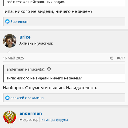
всё в тех же нейтральных водах.
Типа: никого не видели, ничего не знаем?
Р
Supremum
е
а
к
Brice
ц
Активный участник
и
и
:
16 Май 2025
#617
anderman написал(а):
Типа: никого не видели, ничего не знаем?
Наоборот. С шумом и пылью. Назидательно.
Р
алексей с сахалина
е
а
к
anderman
ц
Модератор
Команда форума
и
и