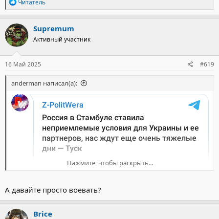
Р
Читатель
е
а
к
Supremum
ц
Активный участник
и
и
:
16 Май 2025
#619
anderman написал(а):
Нажмите, чтобы раскрыть...
А давайте просто воевать?
Brice