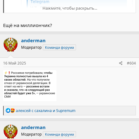
Нажмите, чтобы раскрыть...
Ещё на миллиончик?
anderman
Модератор
Команда форума
16 Май 2025
#604
Р
алексей с сахалина
и
Supremum
е
а
к
anderman
ц
Модератор
Команда форума
и