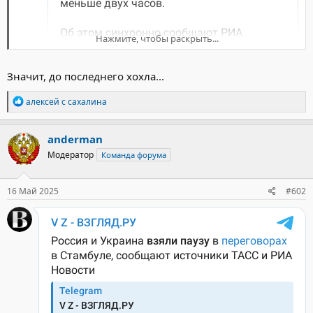
Нажмите, чтобы раскрыть...
Значит, до последнего хохла...
Р
алексей с сахалина
е
а
к
anderman
ц
Модератор
Команда форума
и
и
:
16 Май 2025
#602