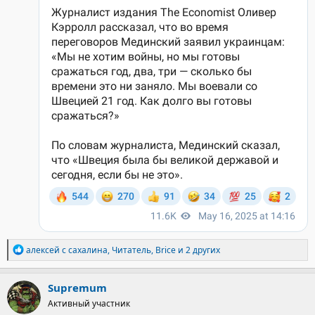
Р
алексей с сахалина
,
Читатель
,
Brice
и 2 других
е
а
к
Supremum
ц
Активный участник
и