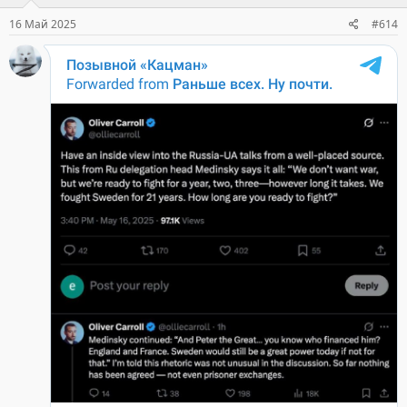
16 Май 2025
#614