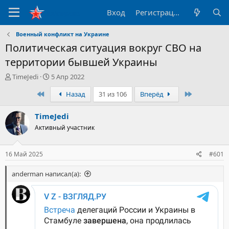
Вход
Регистрация
Военный конфликт на Украине
Политическая ситуация вокруг СВО на
территории бывшей Украины
А
Д
TimeJedi
5 Апр 2022
в
а
Первый
Последний
Назад
31 из 106
Вперёд
т
т
о
а
р
н
TimeJedi
т
а
Активный участник
е
ч
м
а
ы
л
16 Май 2025
#601
а
anderman написал(а):