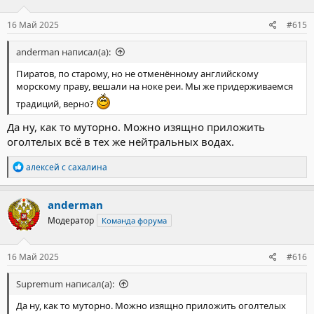
и
:
16 Май 2025
#615
anderman написал(а):
Пиратов, по старому, но не отменённому английскому
морскому праву, вешали на ноке реи. Мы же придерживаемся
традиций, верно?
Да ну, как то муторно. Можно изящно приложить
оголтелых всё в тех же нейтральных водах.
Р
алексей с сахалина
е
а
к
anderman
ц
Модератор
Команда форума
и
и
:
16 Май 2025
#616
Supremum написал(а):
Да ну, как то муторно. Можно изящно приложить оголтелых