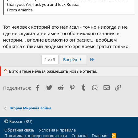
than you. Yes, fuck you and fuck Russia.
From America
Тот человек которий ето написал - точно никогда и не
где не служил и не имеет особо никакого знания в
истории... вполне возможно он расист... вообшем
обшятса с такими людьми ето зря время тратит только.
Последний
1 из 5
Вперёд
В этой теме нельзя размещать новые ответы.
Facebook
Twitter
Reddit
Pinterest
Tumblr
WhatsApp
Электронна
Ссылка
Поделиться:
Вторая Мировая война
Russian (RU)
Обратная связь
Условия и правила
Политика конфиденциальности
Справка
Главная
R