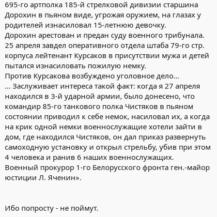
695-го артполка 185-й стрелковой дивизии старшина
Дорохин в пьяном виде, угрожая оружием, на глазах у
родителей изнасиловал 15-летнюю девочку.
Дорохин арестован и предан суду военного трибунала.
25 апреля завдел оперативного отдела штаба 79-го стр.
корпуса лейтенант Курсаков в присутствии мужа и детей
пытался изнасиловать пожилую немку.
Против Курсакова возбуждено уголовное дело…
… Заслуживает интереса такой факт: когда я 27 апреля
находился в 3-й ударной армии, было донесено, что
командир 85-го танкового полка Чистяков в пьяном
состоянии приводил к себе немок, насиловал их, а когда
на крик одной немки военнослужащие хотели зайти в
дом, где находился Чистяков, он дал приказ развернуть
самоходную установку и открыл стрельбу, убив при этом
4 человека и ранив 6 наших военнослужащих.
Военный прокурор 1-го Белорусского фронта ген.-майор
юстиции Л. Яченин».
Ибо попросту - не поймут.