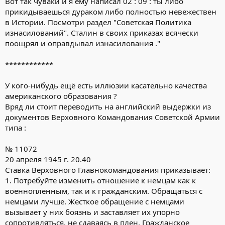
Вот так чуваки и я ему написал 02 : 09 : ты либо
прикидываешься дураком либо полностью невежествен
в Истории. Посмотри раздел "Советская Политика
изнасилований". Сталин в своих приказах всячески
поощрял и оправдывал изнасилования ."
************
У кого-нибудь ещё есть иллюзии касательно качества
американского образования ?
Вряд ли стоит переводить на английский выдержки из
документов Верховного Командования Советской Армии
типа :
№ 11072
20 апреля 1945 г. 20.40
Ставка Верховного Главнокомандования приказывает:
1. Потребуйте изменить отношение к немцам как к
военнопленным, так и к гражданским. Обращаться с
немцами лучше. Жесткое обращение с немцами
вызывает у них боязнь и заставляет их упорно
сопротивляться, не сдаваясь в плен. Гражданское