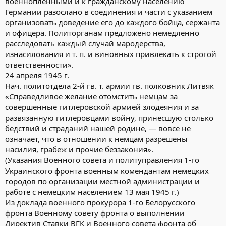
военнопленными и к гражданскому населению
Германии разослано в соединения и части с указанием
организовать доведение его до каждого бойца, сержанта
и офицера. Политорганам предложено немедленно
расследовать каждый случай мародерства,
изнасилования и т. п. и виновных привлекать к строгой
ответственности».
24 апреля 1945 г.
Нач. политотдела 2-й гв. т. армии гв. полковник Литвяк
«Справедливое желание отомстить немцам за
совершенные гитлеровской армией злодеяния и за
развязанную гитлеровцами войну, принесшую столько
бедствий и страданий нашей родине, — вовсе не
означает, что в отношении к немцам разрешены
насилия, грабеж и прочие беззакония».
(Указания Военного совета и политуправления 1-го
Украинского фронта военным комендантам немецких
городов по организации местной администрации и
работе с немецким населением 13 мая 1945 г.)
Из доклада военного прокурора 1-го Белорусского
фронта Военному совету фронта о выполнении
Директив Ставки ВГК и Военного совета фронта об