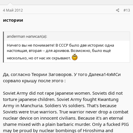
4 Май 2012
#13
истории
anderman написал(а):
Ничего вы не понимаете! В СССР было две истории: одна
настоящая, вторая -- для архивов. Возможно, было ещё
несколько, но от нас их скрывают.
Да, согласно Теории Заговоров. У того Далека14эМСи
сорвало крышу после этого :
Soviet Army did not rape Japanese women. Soviets did not
torture japanese children. Soviet Army fought Kwantung
Army in Manchuria. Soldiers Vs soldiers. That's because
Soviets were true warriors. True warrior never drop a combat
nuclear device on innocent civilians. Because it's an eternal
shame mixed with a plain barbaric murder. Only a fucked PIG
may be proud by nuclear bombings of Hiroshima and