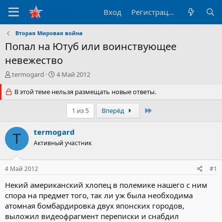
Вход
Регистрация
Вторая Мировая война
Попал на Ютуб или воинствующее
невежество
А
Д
termogard
4 Май 2012
в
а
т
В этой теме нельзя размещать новые ответы.
т
о
а
р
н
Последний
1 из 5
Вперёд
т
а
е
ч
termogard
T
м
а
Активный участник
ы
л
а
4 Май 2012
#1
Некий американский хлопец в полемике нашего с ним
спора на предмет того, так ли уж была необходима
атомная бомбардировка двух японских городов,
выложил видеофрагмент переписки и снабдил