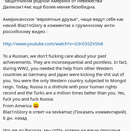
"защитником родной Америки от невежества"
Давайте устроим флэш-моб! Опустим рейтинг этому "знатоку
Далеком14мс ещё более-менее безобидна.
истории"!
Американские "вероятные друзья", чаще ведут себя как
P. S. Я проголосовал против!
некий Blaz1nGlory в комментах к грузинскому анти-
российскому видео :
http://www.youtube.com/watch?v=G3r03SZXSN8
To a Russian, we don't fucking care about your past
achievements. They are inconsequential and pointless. In fact,
during WW2, you needed the help from other Western
countries as Germany and Japan were kicking the shit out of
you. You were the only Western country subjected to Mongol
reign. Today, Russia is a shithole with poor human rights
record and the Turks are a million times better than you. Yes,
fuck you and fuck Russia.
From America
Blaz1nGlory в ответ на sexkamaz (Показать комментарий)
6 дн. назад
Что же до Русских, мы ср*ть хотели на ваши прошлые