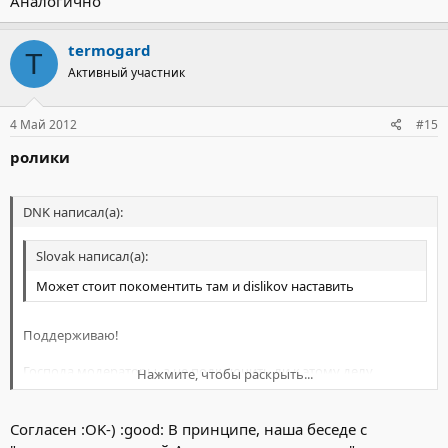
Аналогично
termogard
T
Активный участник
4 Май 2012
#15
ролики
DNK написал(а):
Slovak написал(а):
Может стоит покоментить там и dislikov наставить
Поддерживаю!
Господа модераторы, а не подключить ли к этому делу
Нажмите, чтобы раскрыть...
посетителей/завсегдатаем форума? Задета честь нашей
Родины. Предлагаю проверить на что способна
Нажмите, чтобы раскрыть...
общественность в отдельно взятом сообществе.
Согласен :OK-) :good: В принципе, наша беседе с