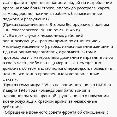
«…направить чувство ненависти людей на истребление
врага на поле боя и строго, вплоть до расстрела, карать
за мародерство, насилия, грабежи, бессмысленные
поджоги и разрушения».
(Приказ командующего Вторым Белорусским фронтом
К.К. Рокоссовского. № 006 от 21.01.45 г.)
«1. Во всех случаях незаконных действий
военнослужащих Красной армии по отношению к
местному населению (грабеж, изнасилование женщин и
т.д.) виновных задерживать, оформлять актом и
протоколом и с материалами дознания направлять либо
в свою часть, либо в КРО „Смерш“… 2. Немедленно
доносить об этом в штаб полка оперсводкой, помещая в
ней только точно проверенные и установленные
факты».
(Приказ командира 335-го пограничного полка НКВД от
8 марта 1945 года командирам батальонов и
начальникам маневренной группы полка о наказании
военнослужащих Красной армии за незаконные
действия).
«Обращение Военного совета фронта об отношении с