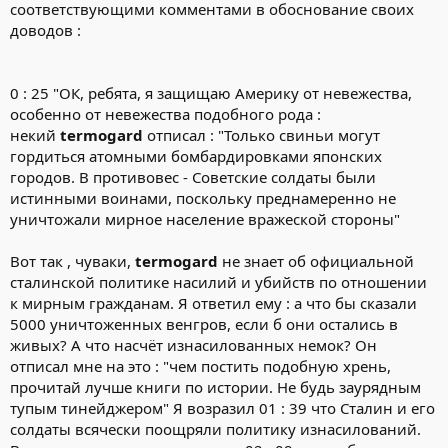
соответствующими комментами в обоснование своих
доводов :
0 : 25 "ОК, ребята, я защищаю Америку от невежества,
особенно от невежества подобного рода :
некий
termogard
отписал : "Только свиньи могут
гордиться атомными бомбардировками японских
городов. В противовес - Советские солдаты были
истинными воинами, поскольку преднамеренно не
уничтожали мирное население вражеской стороны"
Вот так , чуваки,
termogard
не знает об официальной
сталинской политике насилий и убийств по отношении
к мирным гражданам. Я ответил ему : а что бы сказали
5000 уничтоженных венгров, если б они остались в
живых? А что насчёт изнасилованных немок? Он
отписал мне на это : "чем постить подобную хрень,
прочитай лучше книги по истории. Не будь заурядным
тупым тинейджером" Я возразил 01 : 39 что Сталин и его
солдаты всячески поощряли политику изнасилований.