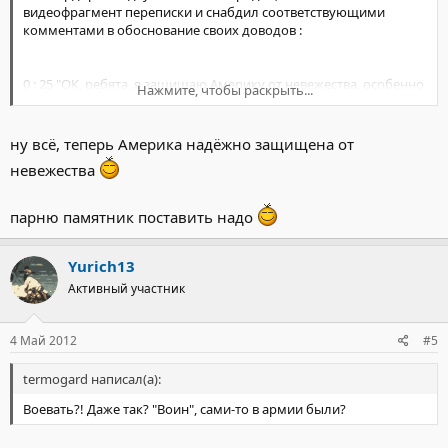
видеофрагмент переписки и снабдил соответствующими
комментами в обоснование своих доводов :
0 : 25 "ОК, ребята, я защищаю Америку от невежества, особенно
Нажмите, чтобы раскрыть...
от невежества подобного рода :
ну всё, теперь Америка надёжно защищена от
невежества
парню памятник поставить надо
Yurich13
Активный участник
4 Май 2012
#5
termogard написал(а):
Воевать?! Даже так? "Воин", сами-то в армии были?