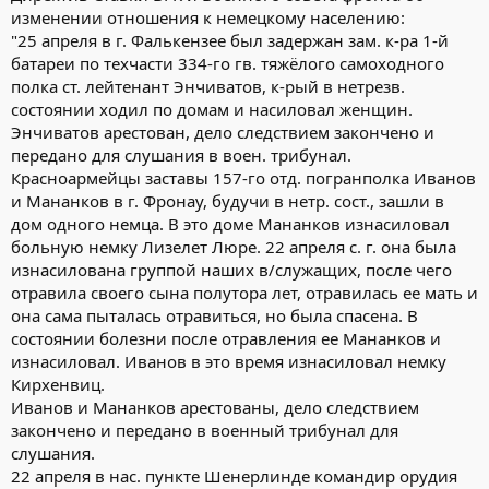
изменении отношения к немецкому населению:
"25 апреля в г. Фалькензее был задержан зам. к-ра 1-й
батареи по техчасти 334-го гв. тяжёлого самоходного
полка ст. лейтенант Энчиватов, к-рый в нетрезв.
состоянии ходил по домам и насиловал женщин.
Энчиватов арестован, дело следствием закончено и
передано для слушания в воен. трибунал.
Красноармейцы заставы 157-го отд. погранполка Иванов
и Мананков в г. Фронау, будучи в нетр. сост., зашли в
дом одного немца. В это доме Мананков изнасиловал
больную немку Лизелет Люре. 22 апреля с. г. она была
изнасилована группой наших в/служащих, после чего
отравила своего сына полутора лет, отравилась ее мать и
она сама пыталась отравиться, но была спасена. В
состоянии болезни после отравления ее Мананков и
изнасиловал. Иванов в это время изнасиловал немку
Кирхенвиц.
Иванов и Мананков арестованы, дело следствием
закончено и передано в военный трибунал для
слушания.
22 апреля в нас. пункте Шенерлинде командир орудия