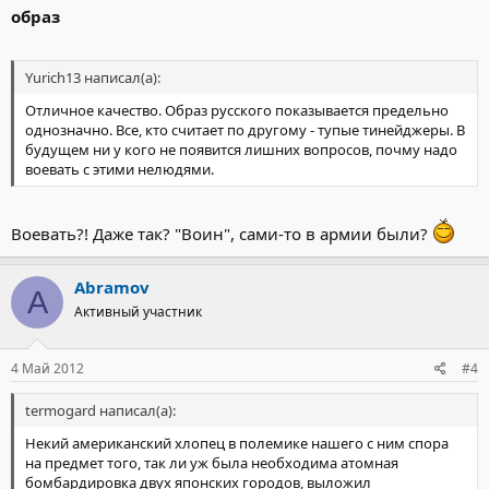
образ
Yurich13 написал(а):
Отличное качество. Образ русского показывается предельно
однозначно. Все, кто считает по другому - тупые тинейджеры. В
будущем ни у кого не появится лишних вопросов, почму надо
воевать с этими нелюдями.
Воевать?! Даже так? "Воин", сами-то в армии были?
Abramov
A
Активный участник
4 Май 2012
#4
termogard написал(а):
Некий американский хлопец в полемике нашего с ним спора
на предмет того, так ли уж была необходима атомная
бомбардировка двух японских городов, выложил