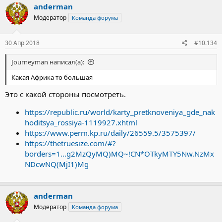
anderman
Модератор
Команда форума
30 Апр 2018
#10.134
Journeyman написал(а):
Какая Африка то большая
Это с какой стороны посмотреть.
https://republic.ru/world/karty_pretknoveniya_gde_nak
hoditsya_rossiya-1119927.xhtml
https://www.perm.kp.ru/daily/26559.5/3575397/
https://thetruesize.com/#?
borders=1...g2MzQyMQ)MQ~!CN*OTkyMTY5Nw.NzMx
NDcwNQ(MjI1)Mg
anderman
Модератор
Команда форума