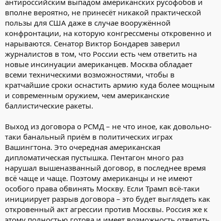
антироссийским выпадом американских русофобов и
вполне вероятно, не принесёт никакой практической
пользы для США даже в случае вооружённой
конфронтации, на которую конгрессмены откровенно и
нарываются. Сенатор Виктор Бондарев заверил
журналистов в том, что России есть чем ответить на
новые инсинуации американцев. Москва обладает
всеми техническими возможностями, чтобы в
кратчайшие сроки оснастить армию куда более мощным
и современным оружием, чем американские
баллистические ракеты.
Выход из договора о РСМД – не что иное, как довольно-
таки банальный приём в политических играх
Вашингтона. Это очередная американская
дипломатическая пустышка. Пентагон много раз
нарушал вышеназванный договор, в последнее время
всё чаще и чаще. Поэтому американцы и не имеют
особого права обвинять Москву. Если Трамп всё-таки
инициирует разрыв договора – это будет выглядеть как
откровенный акт агрессии против Москвы. Россия же к
этому полностью готова и имеет возможность ответить