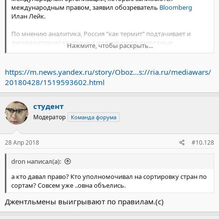
международным правом, заявил обозреватель
Bloomberg
Илан Лейк.
По мнению аналитика, Россия "как термит" подтачивает и
дискредитирует крупные и мелкие международные
Нажмите, чтобы раскрыть...
организации. "Это можно наблюдать в Совбезе ООН, где
российское вето защитило сирийского диктатора от
ответственности за применение химоружия. Это можно видеть
https://m.news.yandex.ru/story/Oboz...s://ria.ru/mediawars/
в Интерполе, через который Россия пытается арестовывать
20180428/1519593602.html
оппозиционеров", — пишет Лейк.
студент
Модератор
Команда форума
28 Апр 2018
#10.128
dron написал(а):
а кто давал право? Кто уполномочивал на сортировку стран по
сортам? Совсем уже ..овна объелись.
Джентльмены выигрывают по правилам.(с)