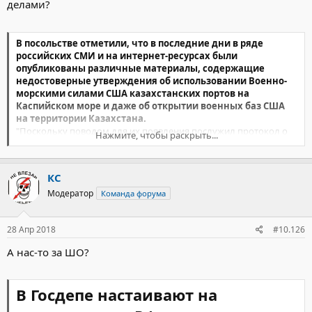
делами?
В посольстве отметили, что в последние дни в ряде
российских СМИ и на интернет-ресурсах были
опубликованы различные материалы, содержащие
недостоверные утверждения об использовании Военно-
морскими силами США казахстанских портов на
Каспийском море и даже об открытии военных баз США
на территории Казахстана.
"Поскольку поводом для их появления послужил протокол о
Нажмите, чтобы раскрыть...
внесении изменений в подписанное 20 июня 2010 года
двустороннее казахстанско-американское соглашение,
приводим для сведения название данного документа:
КС
Соглашение между правительством Соединенных Штатов
Америки и правительством Республики Казахстан об
Модератор
Команда форума
обеспечении коммерческого железнодорожного транзита
специального груза через территорию Республики Казахстан в
28 Апр 2018
#10.126
связи с участием Соединенных Штатов Америки в усилиях по
стабилизации и восстановлению Исламской Республики
А нас-то за ШО?
Афганистан", - говорится в сообщении.
https://tengrinews.kz/kazakhstan_news/voennyie-bazyi-ssha-
В Госдепе настаивают на
kazahstane-posolstve-otreagirovali-343024/