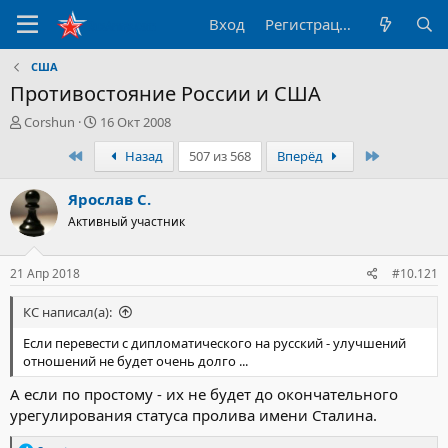
Вход
Регистрация
США
Противостояние России и США
А
Д
Corshun
16 Окт 2008
в
а
Первый
Последни
Назад
507 из 568
Вперёд
т
т
о
а
р
н
Ярослав С.
т
а
Активный участник
е
ч
м
а
ы
л
21 Апр 2018
#10.121
а
КС написал(а):
Если перевести с дипломатического на русский - улучшений
отношений не будет очень долго ...
А если по простому - их не будет до окончательного
урегулирования статуса пролива имени Сталина.