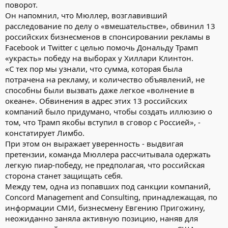
поворот.
Он напомнил, что Мюллер, возглавивший
расследование по делу о «вмешательстве», обвинил 13
российских бизнесменов в спонсировании рекламы в
Facebook и Twitter с целью помочь Дональду Трамп
«украсть» победу на выборах у Хиллари Клинтон.
«С тех пор мы узнали, что сумма, которая была
потрачена на рекламу, и количество объявлений, не
способны были вызвать даже легкое «волнение в
океане». Обвинения в адрес этих 13 российских
компаний было придумано, чтобы создать иллюзию о
том, что Трамп якобы вступил в сговор с Россией», -
констатирует Лимбо.
При этом он выражает уверенность - выдвигая
претензии, команда Мюллера рассчитывала одержать
легкую пиар-победу, не предполагая, что российская
сторона станет защищать себя.
Между тем, одна из попавших под санкции компаний,
Concord Management and Consulting, принадлежащая, по
информации СМИ, бизнесмену Евгению Пригожину,
неожиданно заняла активную позицию, наняв для