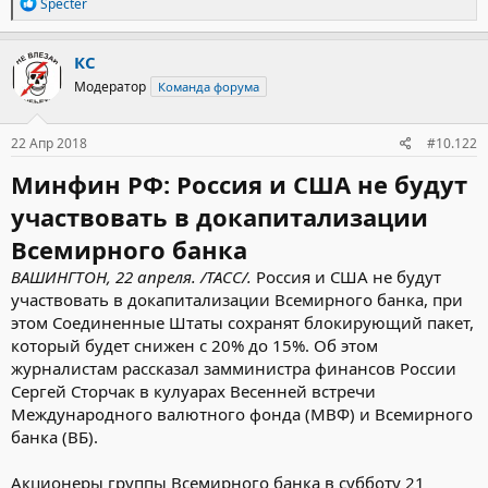
Р
Specter
е
а
к
КС
ц
Модератор
Команда форума
и
и
:
22 Апр 2018
#10.122
Минфин РФ: Россия и США не будут
участвовать в докапитализации
Всемирного банка
ВАШИНГТОН, 22 апреля. /ТАСС/.
Россия и США не будут
участвовать в докапитализации Всемирного банка, при
этом Соединенные Штаты сохранят блокирующий пакет,
который будет снижен с 20% до 15%. Об этом
журналистам рассказал замминистра финансов России
Сергей Сторчак в кулуарах Весенней встречи
Международного валютного фонда (МВФ) и Всемирного
банка (ВБ).
Акционеры группы Всемирного банка в субботу 21