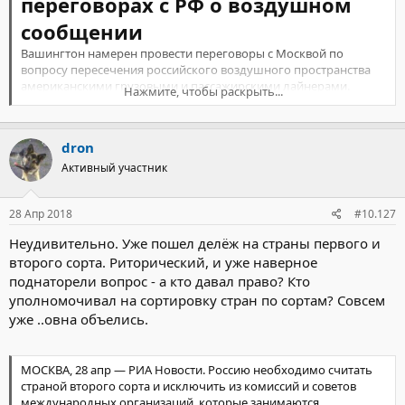
переговорах с РФ о воздушном
https://tengrinews.kz/kazakhst…li-343024/
сообщении
Вашингтон намерен провести переговоры с Москвой по
вопросу пересечения российского воздушного пространства
американскими грузовыми и пассажирскими лайнерами.
Нажмите, чтобы раскрыть...
dron
При отсутствии договоренностей хотя бы по одному маршруту,
Активный участник
перевозчикам придется искать другие пути доставки, заявила
помощник госсекретаря по экономическим и деловым
28 Апр 2018
#10.127
вопросам Маниша Сингх.
Неудивительно. Уже пошел делёж на страны первого и
«Грузовые перевозчики знают, что это затруднение для них, и
второго сорта. Риторический, и уже наверное
мы пытаемся разрешить его как можно быстрее», — отмечает
поднаторели вопрос - а кто давал право? Кто
представитель Госдепа. Её процитировал телеканал RT.
уполномочивал на сортировку стран по сортам? Совсем
В Москве
не исключают, что Россия и США могут остаться без
уже ..овна объелись.
авиационного сообщения
из-за трудностей экипажей с
получением виз. За этим может стоять нежелание США
сохранить прямое авиасообщение с РФ, предполагают
МОСКВА, 28 апр — РИА Новости. Россию необходимо считать
эксперты.
страной второго сорта и исключить из комиссий и советов
международных организаций, которые занимаются