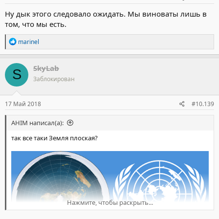
Ну дык этого следовало ожидать. Мы виноваты лишь в
том, что мы есть.
Р
marinel
е
а
к
SkyLab
S
ц
Заблокирован
и
и
:
17 Май 2018
#10.139
AHIM написал(а):
так все таки Земля плоская?
Нажмите, чтобы раскрыть...