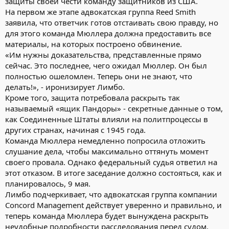
защиты своей чести команду защитников из США.
На первом же этапе адвокатская группа Reed Smith
заявила, что ответчик готов отстаивать свою правду, но
для этого команда Мюллера должна предоставить все
материалы, на которых построено обвинение.
«Им нужны доказательства, представленные прямо
сейчас. Это последнее, чего ожидал Мюллер. Он был
полностью ошеломлен. Теперь они не знают, что
делать!», - иронизирует Лимбо.
Кроме того, защита потребовала раскрыть так
называемый «ящик Пандоры» - секретные данные о том,
как Соединенные Штаты влияли на политпроцессы в
других странах, начиная с 1945 года.
Команда Мюллера немедленно попросила отложить
слушание дела, чтобы максимально оттянуть момент
своего провала. Однако федеральный судья ответил на
этот отказом. В итоге заседание должно состояться, как и
планировалось, 9 мая.
Лимбо подчеркивает, что адвокатская группа компании
Concord Management действует уверенно и правильно, и
теперь команда Мюллера будет вынуждена раскрыть
неудобные подробности расследования перед судом.