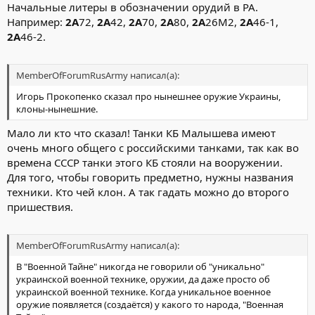
Начальные литеры в обозначении орудий в РА.
Например:
2А
72,
2А
42,
2А
70,
2А
80,
2А
26М2,
2А
46-1,
2А
46-2.
MemberOfForumRusArmy написал(а):
Игорь Прокопенко сказал про нынешнее оружие Украины,
клоны-нынешние.
Мало ли кто что сказал! Танки КБ Малышева имеют
очень много общего с российскими танками, так как во
времена СССР танки этого КБ стояли на вооружении.
Для того, чтобы говорить предметно, нужны названия
техники. Кто чей клон. А так гадать можно до второго
пришествия.
MemberOfForumRusArmy написал(а):
В "Военной Тайне" никогда не говорили об "уникально"
украинской военной технике, оружии, да даже просто об
украинской военной технике. Когда уникальное военное
оружие появляется (создаётся) у какого то народа, "Военная