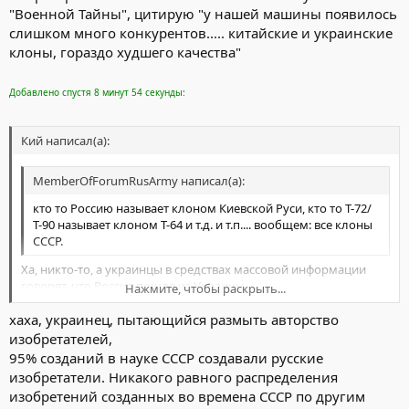
"Военной Тайны", цитирую "у нашей машины появилось
слишком много конкурентов..... китайские и украинские
клоны, гораздо худшего качества"
Добавлено спустя 8 минут 54 секунды:
Кий написал(а):
MemberOfForumRusArmy написал(а):
кто то Россию называет клоном Киевской Руси, кто то Т-72/
Т-90 называет клоном Т-64 и т.д. и т.п.... вообщем: все клоны
СССР.
Ха, никто-то, а украинцы в средствах массовой информации
говорят, что Россия пошла из Украины.
Нажмите, чтобы раскрыть...
Вы украинцы, Русь не Киевская, первая столица Руси был не
хаха, украинец, пытающийся размыть авторство
Киев. Культуры русских и украинцев не в чём не пересекаться.
Нажмите, чтобы раскрыть...
Ничего общего два народа не имеют.
изобретателей,
95% созданий в науке СССР создавали русские
изобретатели. Никакого равного распределения
все клоны СССРl
изобретений созданных во времена СССР по другим