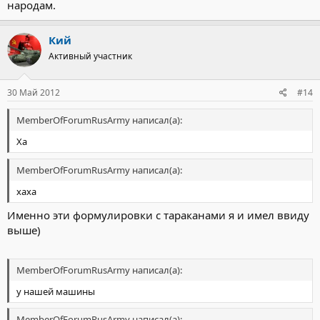
народам.
Кий
Активный участник
Нажмите, чтобы раскрыть...
30 Май 2012
#14
MemberOfForumRusArmy написал(а):
Ха
MemberOfForumRusArmy написал(а):
хаха
Именно эти формулировки с тараканами я и имел ввиду
выше)
MemberOfForumRusArmy написал(а):
у нашей машины
MemberOfForumRusArmy написал(а):