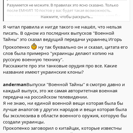
Разумеется не можите. В правилах это ясно сказано. Только
после ЕМНИП 10 постов у вас будет такая возможность.
Что там говорили в "Военной тайне" мне не ведомо, хотя бы
Нажмите, чтобы раскрыть...
перечислите, что там упоминалась. Но навскидку можно
Я читал правила и нигде такого не нашёл, что нельзя
сказать, что это автомат, созданный на базе АК, правда по схеме
Нажмите, чтобы раскрыть...
"булпап". Возможно речь шла еще об танковых орудиях, но так
писать. В одном из последних выпусков "Военной
говорить очень сложно
Тайны" это сказал ведущий передачи украинец Игорь
Прокопенко
ну так буквально он и сказал, цитата его
слов была примерно "украинцы делают копию на
русскую военную технику".
Расскажите про эти танковые орудия про все. Какие
название имеют украинские клоны?
anderman
Выпуски "Военной Тайны" я смотрю давно и
каждый выпуск, это же самая авторитетная военная
передача на российском телевидении.
Я не знаю, ни единой военной вещи которая была бы
лучше аналогов у других народов и вещи которая была
бы эксклюзива в области военного оружия, которую бы
создали украинцы.
Прокопенко заговорил о китайцах, которые известны