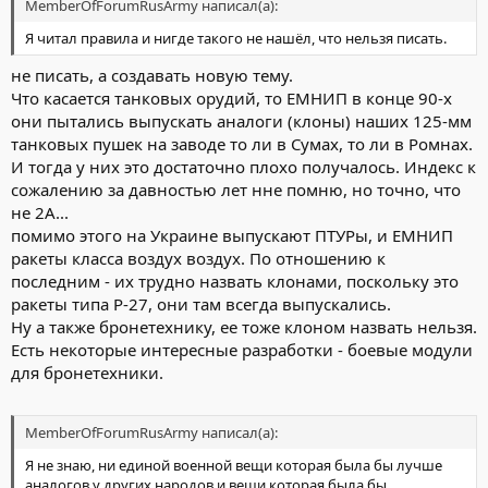
MemberOfForumRusArmy написал(а):
Я читал правила и нигде такого не нашёл, что нельзя писать.
не писать, а создавать новую тему.
Что касается танковых орудий, то ЕМНИП в конце 90-х
они пытались выпускать аналоги (клоны) наших 125-мм
танковых пушек на заводе то ли в Сумах, то ли в Ромнах.
И тогда у них это достаточно плохо получалось. Индекс к
сожалению за давностью лет нне помню, но точно, что
не 2А...
помимо этого на Украине выпускают ПТУРы, и ЕМНИП
ракеты класса воздух воздух. По отношению к
последним - их трудно назвать клонами, поскольку это
ракеты типа Р-27, они там всегда выпускались.
Ну а также бронетехнику, ее тоже клоном назвать нельзя.
Есть некоторые интересные разработки - боевые модули
для бронетехники.
MemberOfForumRusArmy написал(а):
Я не знаю, ни единой военной вещи которая была бы лучше
аналогов у других народов и вещи которая была бы