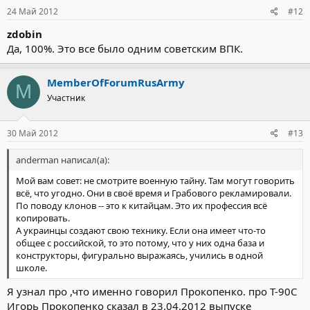
24 Май 2012
#12
zdobin
Да, 100%. Это все было одним советским ВПК.
MemberOfForumRusArmy
M
Участник
30 Май 2012
#13
anderman написал(а):
Мой вам совет: не смотрите военную тайну. Там могут говорить
всё, что угодно. Они в своё время и Грабового рекламировали.
По поводу клонов -- это к китайцам. Это их профессия всё
копировать.
А украинцы создают свою технику. Если она имеет что-то
общее с российской, то это потому, что у них одна база и
конструкторы, фигурально выражаясь, учились в одной
школе.
Я узнал про ,что именно говорил Прокопенко. про Т-90С
Игорь Прокопенко сказал в 23.04.2012 выпуске