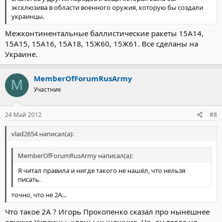
эксклюзива в области военного оружия, которую бы создали
украинцы.
Межконтинентальные баллистические ракеты 15А14,
15А15, 15А16, 15А18, 15Ж60, 15Ж61. Все сделаны на
Украине.
MemberOfForumRusArmy
M
Участник
24 Май 2012
#8
vlad2654 написал(а):
MemberOfForumRusArmy написал(а):
Я читал правила и нигде такого не нашёл, что нельзя
писать.
точно, что не 2А...
Что такое 2А ? Игорь Прокопенко сказал про нынешнее
оружие Украины, клоны-нынешние. Но, он тогда не