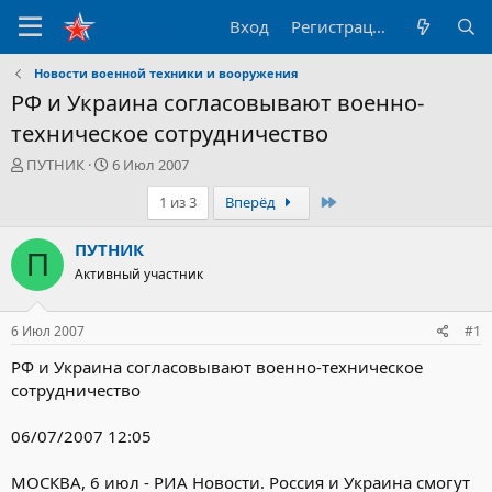
Вход
Регистрация
Новости военной техники и вооружения
РФ и Украина согласовывают военно-
техническое сотрудничество
А
Д
ПУТНИК
6 Июл 2007
в
а
Последний
1 из 3
Вперёд
т
т
о
а
р
н
ПУТНИК
П
т
а
Активный участник
е
ч
м
а
ы
л
6 Июл 2007
#1
а
РФ и Украина согласовывают военно-техническое
сотрудничество
06/07/2007 12:05
МОСКВА, 6 июл - РИА Новости. Россия и Украина смогут