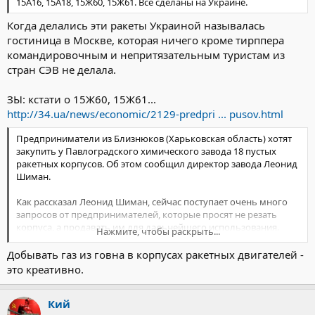
15А16, 15А18, 15Ж60, 15Ж61. Все сделаны на Украине.
Когда делались эти ракеты Украиной называлась
гостиница в Москве, которая ничего кроме тирппера
командировочным и непритязательным туристам из
стран СЭВ не делала.
ЗЫ: кстати о 15Ж60, 15Ж61...
http://34.ua/news/economic/2129-predpri ... pusov.html
Предприниматели из Близнюков (Харьковская область) хотят
закупить у Павлоградского химического завода 18 пустых
ракетных корпусов. Об этом сообщил директор завода Леонид
Шиман.
Как рассказал Леонид Шиман, сейчас поступает очень много
запросов от предпринимателей, которые просят не резать
корпуса, а продавать им для дальнейшего использования.
Нажмите, чтобы раскрыть...
Пустые ракетные корпуса могут вполне служить для хранения
непищевых продуктов. Они выдерживают давление до 400
Добывать газ из говна в корпусах ракетных двигателей -
атмосфер, не гниют, могут находится в земле и воде довольно
это креативно.
продолжительное время.
Предприниматели хотят использовать купленные корпуса для
строительства биогазоустановок.
Кий