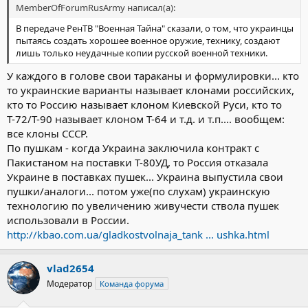
MemberOfForumRusArmy написал(а):
В передаче РенТВ "Военная Тайна" сказали, о том, что украинцы
пытаясь создать хорошее военное оружие, технику, создают
лишь только неудачные копии русской военной техники.
У каждого в голове свои тараканы и формулировки... кто
то украинские варианты называет клонами российских,
кто то Россию называет клоном Киевской Руси, кто то
Т-72/Т-90 называет клоном Т-64 и т.д. и т.п.... вообщем:
все клоны СССР.
По пушкам - когда Украина заключила контракт с
Пакистаном на поставки Т-80УД, то Россия отказала
Украине в поставках пушек... Украина выпустила свои
пушки/аналоги... потом уже(по слухам) украинскую
технологию по увеличению живучести ствола пушек
использовали в России.
http://kbao.com.ua/gladkostvolnaja_tank ... ushka.html
vlad2654
Модератор
Команда форума