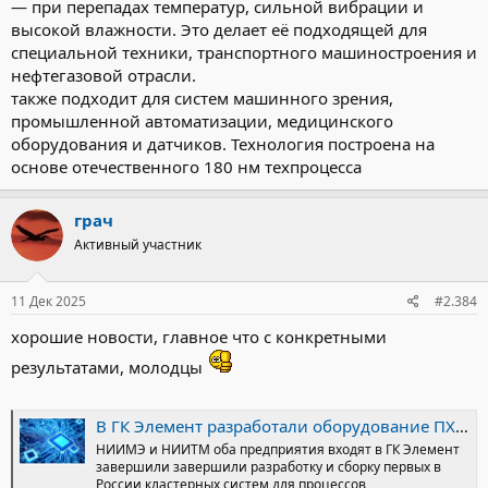
— при перепадах температур, сильной вибрации и
высокой влажности. Это делает её подходящей для
специальной техники, транспортного машиностроения и
нефтегазовой отрасли.
также подходит для систем машинного зрения,
промышленной автоматизации, медицинского
оборудования и датчиков. Технология построена на
основе отечественного 180 нм техпроцесса
грач
Активный участник
11 Дек 2025
#2.384
хорошие новости, главное что с конкретными
результатами, молодцы
В ГК Элемент разработали оборудование ПХО и ПХТ для техпроцессов вплоть до 65нм на пластинах 300мм в блоге Электроника электротехника и приборы / / Сделано у нас
НИИМЭ и НИИТМ оба предприятия входят в ГК Элемент
завершили завершили разработку и сборку первых в
России кластерных систем для процессов