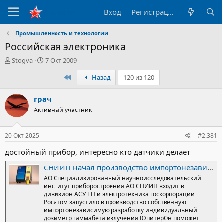
Вход
Регистрация
Промышленность и технологии
Российская электроника
А
Д
Stogva
7 Окт 2009
в
а
Первый
Назад
120 из 120
т
т
о
а
р
н
грач
т
а
Активный участник
е
ч
м
а
ы
л
20 Окт 2025
#2.381
а
достойный прибор, интересно кто датчики делает
СНИИП начал производство импортонезависимого индивидуального дозиметра гаммабета излучения в блоге Электроника электротехника и приборы / / Сделано у нас
АО Специализированный научноисследовательский
институт приборостроения АО СНИИП входит в
дивизион АСУ ТП и электротехника госкорпорации
Росатом запустило в производство собственную
импортонезависимую разработку индивидуальный
дозиметр гаммабета излучения ЮпитерОн поможет