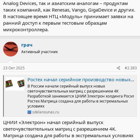
Analog Devices, так и азиатским аналогам – продуктам
таких компаний, как Renesas, Vango, GigaDevice и других.
В настоящее время НТЦ «Модуль» принимает заявки на
ранний доступ к первым тестовым образцам
микроконтроллера.
грач
Активный участник
23 Окт 2025
#2.383
Ростех начал серийное производство новых российских 4Kматриц для спецтехники и промышленности в блоге Перспективные разработки НИОКРы изобретения / / Сделано у нас
В России начали серийный выпуск новых
светочувствительных матриц с разрешением 4K
Разработкой занимается ЦНИИ Электрон холдинга Росэл
Ростех Матрица создана для работы в экстремальных
условиях
sdelanounas.ru
ЦНИИ «Электрон» начал серийный выпуск
светочувствительных матриц с разрешением 4K.
Матрица создана для работы в экстремальных условиях