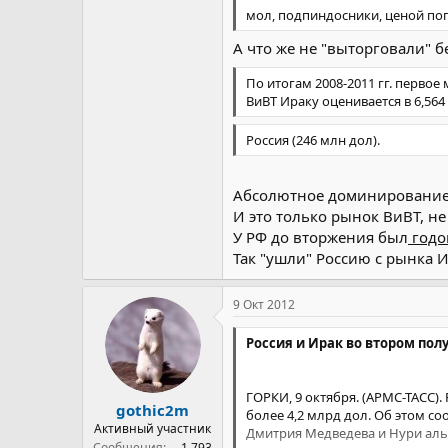
мол, подпиндосники, ценой по
А что же не "выторговали" б
По итогам 2008-2011 гг. перво
ВиВТ Ираку оценивается в 6,564
Россия (246 млн дол).
Абсолютное доминирование 
И это только рынок ВиВТ, не
У РФ до вторжения был
годо
Так "ушли" Россию с рынка 
9 Окт 2012
Россия и Ирак во втором пол
ГОРКИ, 9 октября. (АРМС-ТАСС)
gothic2m
более 4,2 млрд дол. Об этом с
Активный участник
Дмитрия Медведева и Нури аль
Сообщения
1.793