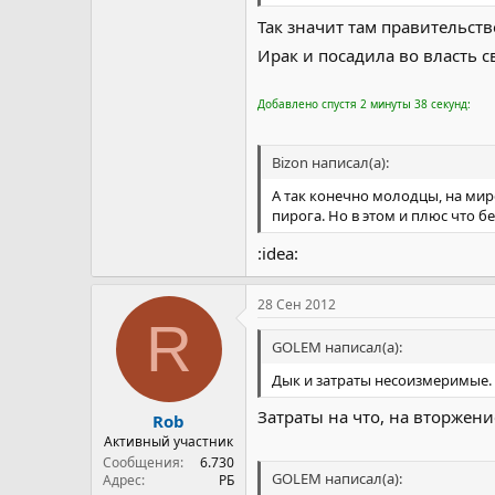
Так значит там правительст
Ирак и посадила во власть 
Добавлено спустя 2 минуты 38 секунд:
Bizon написал(а):
А так конечно молодцы, на мир
пирога. Но в этом и плюс что б
:idea:
28 Сен 2012
R
GOLEM написал(а):
Дык и затраты несоизмеримые.
Затраты на что, на вторжени
Rob
Активный участник
Сообщения
6.730
GOLEM написал(а):
Адрес
РБ