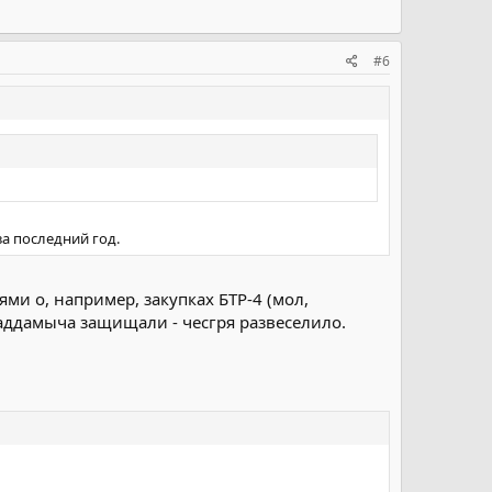
#6
а последний год.
ми о, например, закупках БТР-4 (мол,
Саддамыча защищали - чесгря развеселило.