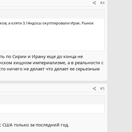
#4
ков, а кляти 3.14ндосы окуппировали Ирак. Рынок
дать по Сирии и Ирану еще до конца не
нском хищном империализме, а в реальности с
то ничего не делает что делает ее серьезным
#5
с США только за последний год.