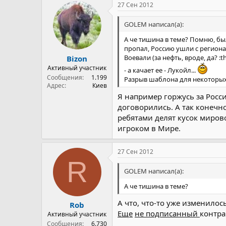
27 Сен 2012
GOLEM написал(а):
А че тишина в теме? Помню, бы
пропал, Россию ушли с региона
Воевали (за нефть, вроде, да? :t
Bizon
Активный участник
- а качает ее - Лукойл...
Сообщения
1.199
Разрыв шаблона для некоторых 
Адрес
Киев
Я например горжусь за Росси
договорились. А так конечн
ребятами делят кусок мирово
игроком в Мире.
27 Сен 2012
R
GOLEM написал(а):
А че тишина в теме?
А что, что-то уже изменилось?
Rob
Еще
не подписанный
контра
Активный участник
Сообщения
6.730