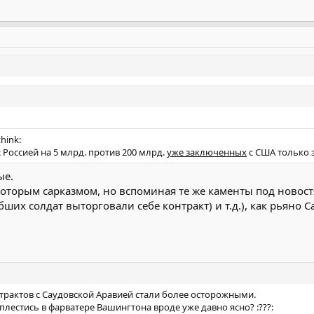
hink:
с Россией на 5 млрд. против 200 млрд.
уже заключенных
с США только з
ые.
которым сарказмом, но вспоминая те же каменты под новостя
их солдат выторговали себе контракт) и т.д.), как рьяно 
трактов с Саудовской Аравией стали более осторожными.
 плестись в фарватере Вашингтона вроде уже давно ясно? :???: