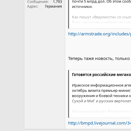
почти 5 млрд дол. Об этом соо
Сообщения
1.793
Адрес
Германия
источники.
Как пишут «Ведомости» со ссыл
быть заключен контракт на сум
По данным «Ведомостей», «в д
http://armstrade.org/includes/pe
согласован к визиту премьер-м
Теперь таже новость, только
Готовятся российские мегак
Иракское информационное агент
октябрь визита премьер-минис
вооружения и боевой техники н
Сухой и МиГ и русских вертолет
Источники нашего блога с рос
премьер-министра Ирака первый
частности, планируется заключ
http://bmpd.livejournal.com/
машин комплекса "Панцирь-С1")