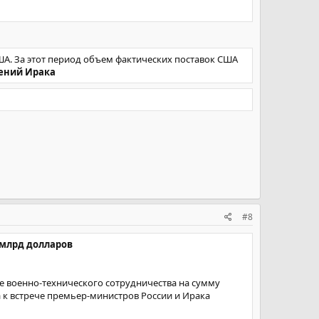
ША. За этот период объем фактических поставок США
жений Ирака
#8
 млрд долларов
е военно-технического сотрудничества на сумму
а к встрече премьер-министров России и Ирака