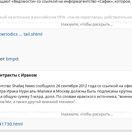
бщают «Ведомости» со ссылкой на информагентство «Сафак», которое,
кой на источник в российском ОПК, «такие переговоры действительно
му около 4,3 млрд дол на поставку до 30 ударных вертолетов Ми-28НЭ
Нажмите, чтобы раскрыть...
альнейшем могут быть заключены контракты на поставку истребителе
riodics ... tail.shtml
инистра Ирака Нури аль-Малики в Россию, который ожидается в октяб
 от
bmpd
:
онтракты с Ираком
ство Shafaq News сообщило 26 сентября 2012 года со ссылкой на офи
тра Ирака Нури аль-Малики в Москву должны быть подписаны крупны
а общую сумму 5 млрд. долл. По словам иракского источника, "военн
ов Ми, а также другой военной техники".
сийской стороны подтверждают эту информацию, при этом уточняют, ч
Нажмите, чтобы раскрыть...
 пакет контрактов с ОАО "Рособоронэкспорт" имеет объем 4,3 млрд.
ение контрактов на продажу Ираку истребителей МиГ-29М/М2, бронета
341730.html
, а также 30 боевых вертолетов Ми-28НЭ, причем Ирак фактически ста