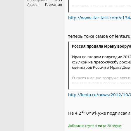
Адрес
Германия
В апреле, а также в июле-авгус
Ирака Саадуном Дулейми. "Чле
обсудили технико-коммерчески
http://www.itar-tass.com/c13
контрактов на сумму более 4,2 
теперь тоже самое от lenta.ru
Россия продала Ираку воору
Ирак во втором полугодии 2012
ссылкой на пресс-службу росси
министров России и Ирака Дми
О каких именно вооружениях и в
время визитов в Россию иракс
France-Presse, в ходе визита 
http://lenta.ru/news/2012/10/
Ранее некоторые СМИ сообщали
Кроме того, Ирак планирует п
передает UPI, в ходе визита
На 4,2*10^9$ уже подписали,
После завершения американск
вооруженных сил. В рамках это
Добавлено спустя 6 минут 20 секунд:
долларов. В нее входит покупк