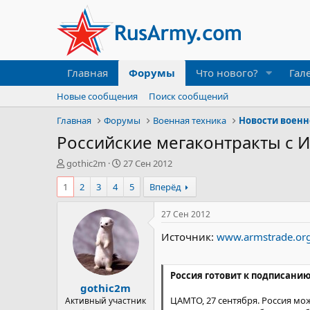
Главная
Форумы
Что нового?
Гал
Новые сообщения
Поиск сообщений
Главная
Форумы
Военная техника
Новости военн
Российские мегаконтракты с 
А
Д
gothic2m
27 Сен 2012
в
а
1
2
3
4
5
Вперёд
т
т
о
а
р
н
27 Сен 2012
т
а
Источник:
www.armstrade.or
е
ч
м
а
ы
л
а
Россия готовит к подписанию
gothic2m
ЦАМТО, 27 сентября. Россия мо
Активный участник