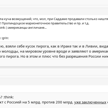
ла куча возмущений, что, мол, при Саддаме продавали столько ништя
! Пропиндоцкое марионеточное правительство и пр. и т.д.
hink: ) американцы-англичане...
:grin:
ю, взяли себе кусок пирога, как в Ираке так и в Ливии, ви
о молодцы, на мировом уровне вроде и заявляют о америка
го пирога. Но в этом и плюс что без разрешения России ник
 :think:
кт с Россией на 5 млрд. против 200 млрд.
уже заключенных