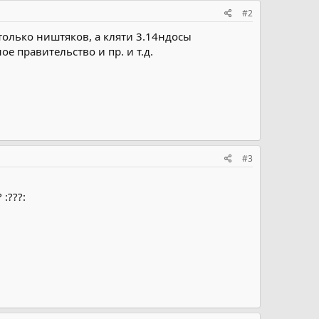
#2
только ништяков, а кляти 3.14ндосы
 правительство и пр. и т.д.
#3
:???: