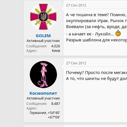
предположительно, войдут "Па
27 Сен 2012
А че тишина в теме? Помню,
окуппировали Ирак. Рынок п
Воевали (за нефть, вроде, да
- а качает ее - Лукойл...
GOLEM
Разрыв шаблона для некоторы
Активный участник
Сообщения
4.026
Адрес
Киев
27 Сен 2012
Почему? Просто после мегак
А то, что шииты не будут до
Космополит
Активный участник
Сообщения
8.487
Адрес
Германия, +54°40'
+67°09'