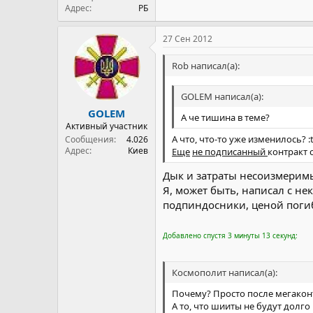
Адрес
РБ
27 Сен 2012
Rob написал(а):
GOLEM написал(а):
GOLEM
А че тишина в теме?
Активный участник
А что, что-то уже изменилось? :t
Сообщения
4.026
Адрес
Киев
Еще
не подписанный
контракт 
Дык и затраты несоизмерим
Я, может быть, написал с не
подпиндосники, ценой погибш
Добавлено спустя 3 минуты 13 секунд:
Космополит написал(а):
Почему? Просто после мегакон
А то, что шииты не будут долго