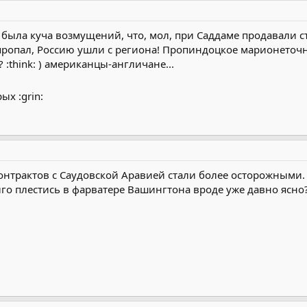
нцири-С1" и Ми-28НЭ.
 была куча возмущений, что, мол, при Саддаме продавали с
ропал, Россию ушли с региона! Пропиндоцкое марионеточное
? :think: ) американцы-англичане...
х :grin:
онтрактов с Саудовской Аравией стали более осторожными.
лго плестись в фарватере Вашингтона вроде уже давно ясно? 