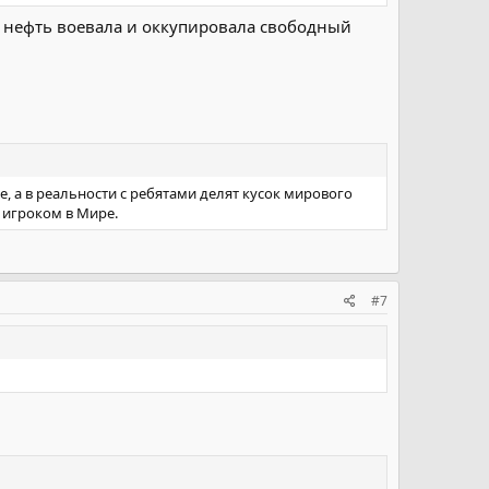
а нефть воевала и оккупировала свободный
 а в реальности с ребятами делят кусок мирового
м игроком в Мире.
#7