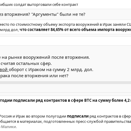
гибших солдат выторговали себе контракт
ез вторжения? "Аргументы" были не те?
е место по стоимостному объему экспорта вооружений в Ирак заняли С
 млрд дол,
что составляет 84,65% от всего объема импорта воору
на рынке вооружений после вторжения.
 считая остальных сфер.
вой
оборот с Ираком на сумму 2 млрд. дол.
Ирака после вторжения или нет?
угодии подписали ряд контрактов в сфере ВТС на сумму более 4,2
. Россия и Ирак во втором полугодии
подписали
ряд контрактов в сфер
ообщается в материалах, подготовленных пресс-службой правительств
-Малики.