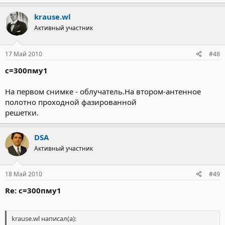
krause.wl
Активный участник
17 Май 2010
#48
с=300пму1
На первом снимке - облучатель.На втором-антенное
полотно проходной фазированной
решетки.
DSA
Активный участник
18 Май 2010
#49
Re: с=300пму1
krause.wl написал(а):