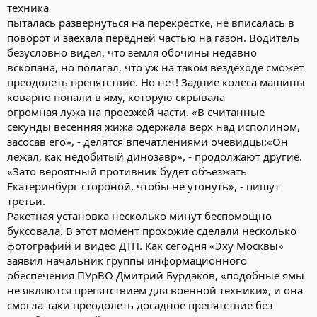
техника
пыталась развернуться на перекрестке, не вписалась в
поворот и заехала передней частью на газон. Водитель
безусловно видел, что земля обочины недавно
вскопана, но полагал, что уж на таком вездеходе сможет
преодолеть препятствие. Но нет! Задние колеса машины
коварно попали в яму, которую скрывала
огромная лужа на проезжей части. «В считанные
секунды весенняя жижа одержала верх над исполином,
засосав его», - делятся впечатлениями очевидцы:«Он
лежал, как недобитый динозавр», - продолжают другие.
«Зато вероятный противник будет объезжать
Екатеринбург стороной, чтобы не утонуть», - пишут
третьи.
Ракетная установка несколько минут беспомощно
буксовала. В этот момент прохожие сделали несколько
фотографий и видео ДТП. Как сегодня «Эху Москвы»
заявил начальник группы информационного
обеспечения ПУрВО Дмитрий Бурдаков, «подобные ямы
не являются препятствием для военной техники», и она
смогла-таки преодолеть досадное препятствие без