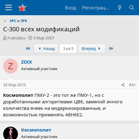
Вход
Регистрация
ЗРС и ЗРК
С-300 всех модификаций
А
Д
Fraktalius
3 Мар 2007
в
а
Первый
Последний
Назад
3 из 5
Вперёд
т
т
о
а
р
н
ZIXX
Z
т
а
Активный участник
е
ч
м
а
ы
л
28 Мар 2010
#41
а
Космополит
ПМУ-2 - это тот же ПМУ-1, но с
доработанными алгоритмами ЦВК, заменой энного
количества ячеек на модернизированные, и
возможностью применять 48Н6Е2.
Космополит
Активный участник