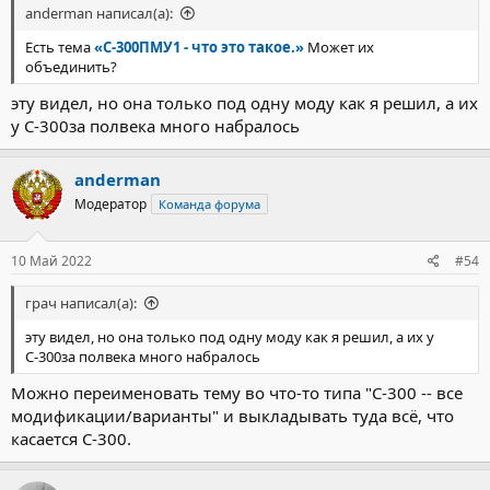
anderman написал(а):
Есть тема
«С-300ПМУ1 - что это такое.»
Может их
объединить?
эту видел, но она только под одну моду как я решил, а их
у С-300за полвека много набралось
anderman
Модератор
Команда форума
10 Май 2022
#54
грач написал(а):
эту видел, но она только под одну моду как я решил, а их у
С-300за полвека много набралось
Можно переименовать тему во что-то типа "С-300 -- все
модификации/варианты" и выкладывать туда всё, что
касается С-300.