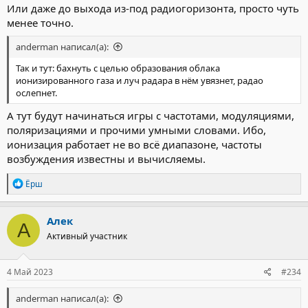
Или даже до выхода из-под радиогоризонта, просто чуть
менее точно.
anderman написал(а):
Так и тут: бахнуть с целью образования облака
ионизированного газа и луч радара в нём увязнет, радао
ослепнет.
А тут будут начинаться игры с частотами, модуляциями,
поляризациями и прочими умными словами. Ибо,
ионизация работает не во всё диапазоне, частоты
возбуждения известны и вычисляемы.
Р
Ёрш
е
а
к
Алек
А
ц
Активный участник
и
и
:
4 Май 2023
#234
anderman написал(а):