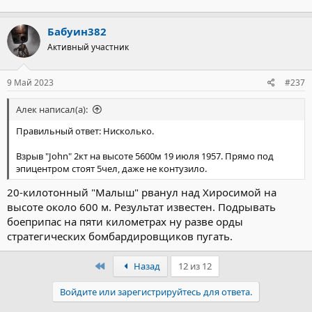
Бабуин382
Активный участник
9 Май 2023
#237
Алек написал(а):
Правильный ответ: Нисколько.
Взрыв "John" 2кт на высоте 5600м 19 июля 1957. Прямо под
эпицентром стоят 5чел, даже не контузило.
20-килотонный "Малыш" рванул над Хиросимой на
высоте около 600 м. Результат известен. Подрывать
боеприпас на пяти километрах ну разве орды
стратегических бомбардировщиков пугать.
Первый
Назад
12 из 12
Войдите или зарегистрируйтесь для ответа.