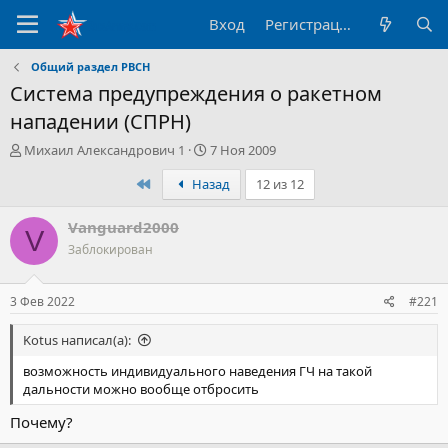
Вход
Регистрация
Общий раздел РВСН
Система предупреждения о ракетном
нападении (СПРН)
А
Д
Михаил Александрович 1
7 Ноя 2009
в
а
Первый
Назад
12 из 12
т
т
о
а
р
н
Vanguard2000
V
т
а
Заблокирован
е
ч
м
а
ы
л
3 Фев 2022
#221
а
Kotus написал(а):
возможность индивидуального наведения ГЧ на такой
дальности можно вообще отбросить
Почему?