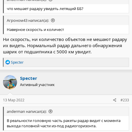
что мешает радару увидеть летящий ББ?
Агроном43 написал(а):
Наверное скорость и количест
Ни скорость, ни количество объектов не мешают радару
их видеть. Нормальный радар дальнего обнаружения
шарик от подшипника с 5000 км увидит.
Р
Specter
е
а
к
Specter
ц
Активный участник
и
и
:
13 Мар 2022
#233
anderman написал(а):
В реальности головную часть ракеты радар видит с момента
выхода головной части из-под радиогоризонта.