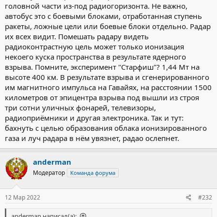
головной части из-под радиогоризонта. Не важно,
автобус это с боевыми блоками, отработанная ступень
ракеты, ложные цели или боевые блоки отдельно. Радар
их всех видит. Помешать радару видеть
радиоконтрастную цель может только ионизация
некоего куска пространства в результате ядерного
взрыва. Помните, эксперимент "Старфиш"? 1,44 Мт на
высоте 400 км. В результате взрыва и сгенерированного
им магнитного импульса на Гавайях, на расстоянии 1500
километров от эпицентра взрыва под вышли из строя
три сотни уличных фонарей, телевизоры,
радиоприёмники и другая электроника. Так и тут:
бахнуть с целью образования облака ионизированного
газа и луч радара в нём увязнет, радао ослепнет.
anderman
Модератор
Команда форума
12 Мар 2022
#232
anderman написал(а):