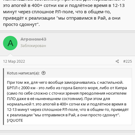
это апогей в 400+ сотни км и подлётное время в 12-13
минут через сплошное РЛ-поле, что в общем-то,
приведёт к реализации "мы отправимся в Рай, а они
просто сдохнут".
Агроном43
А
Заблокирован
12 Мар 2022
#225
Kotus написал(а):
При том же, для чего вообще заморачивались с настильной.
БРПЛ с 2000 км - это либо из горла Белого моря, либо от Кипра
(само по себе сложно с сточки зрения преодоления носителем
ПЛО даже в её ныненешнем состоянии). При этом для
нормальной т. это апогей в 400+ сотни км и подлётное время в
12-13 минут через сплошное РЛ-поле, что в общем-то, приведёт
к реализации "мы отправимся в Рай, а они просто сдохнут".
[/QUOTE