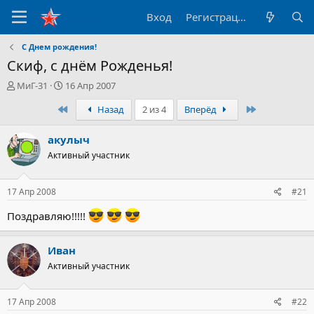
Вход
Регистрация
С Днем рождения!
Скиф, с днём Рожденья!
А
Д
МиГ-31
16 Апр 2007
в
а
Первый
Последний
Назад
2 из 4
Вперёд
т
т
о
а
р
н
акулыч
т
а
Активный участник
е
ч
м
а
ы
л
17 Апр 2008
#21
а
Поздравляю!!!!!
Иван
Активный участник
17 Апр 2008
#22