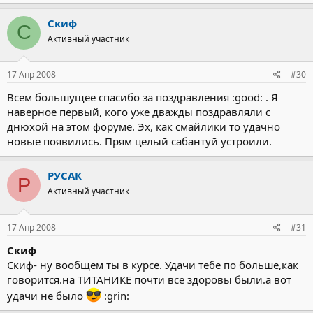
Скиф
С
Активный участник
17 Апр 2008
#30
Всем большущее спасибо за поздравления :good: . Я
наверное первый, кого уже дважды поздравляли с
днюхой на этом форуме. Эх, как смайлики то удачно
новые появились. Прям целый сабантуй устроили.
РУСАК
Р
Активный участник
17 Апр 2008
#31
Скиф
Скиф- ну вообщем ты в курсе. Удачи тебе по больше,как
говорится.на ТИТАНИКЕ почти все здоровы были.а вот
удачи не было
:grin: