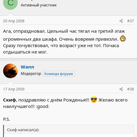
С
Активный участник
20 Апр 2008
#37
Ага, отпраздновал. Цельный час тягал на третий этаж
огроменных два шкафа. Очень вовремя привезли.
Сразу почувствовал, что возраст уже не тот. Почаса
отдышаться не мог.
Wann
Модератор
Команда форума
17 Апр 2009
#38
Скиф
, поздравляю с днём Рожденья!!!
Желаю всего
наилучшего!!! :good:
P.S.
Скиф написал(а):