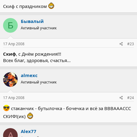
Скиф с праздником
Бывалый
Б
Активный участник
17 Апр 2008
#23
Скиф
, с Днём рождения!!!
Всех благ, здоровья, счастья...
almexc
Активный участник
17 Апр 2008
#24
стаканчик - бутылочка - бочечка и всё за ВВВАААССС
СКИФ!(ик)
Alex77
A