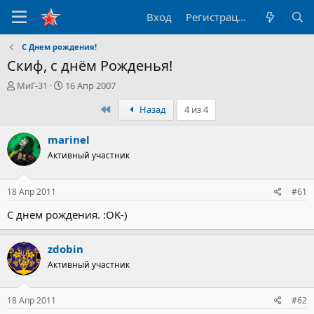
Вход
Регистрация
С Днем рождения!
Скиф, с днём Рожденья!
А
Д
МиГ-31
16 Апр 2007
в
а
Первый
Назад
4 из 4
т
т
о
а
р
н
marinel
т
а
Активный участник
е
ч
м
а
ы
л
18 Апр 2011
#61
а
С днем рождения. :OK-)
zdobin
Активный участник
18 Апр 2011
#62